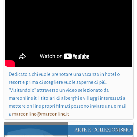
Dedicato a chi vuole prenotare una vacanza in hotel o
resort e prima di scegliere vuole saperne di più.
"Visitandolo" attraverso un video selezionato da
mareonline.it. I titolari di alberghi e villaggi interessati a
mettere on line propri filmati possono inviare una e mail
a
mareonline@mareonline.it
ARTE E COLLEZIONISMO