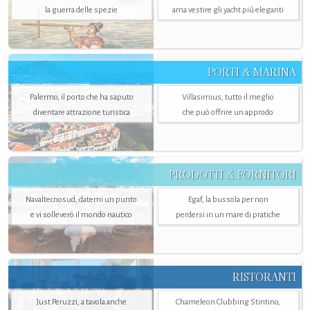
la guerra delle spezie
ama vestire gli yacht più eleganti
PORTI & MARINA
Palermo, il porto che ha saputo
Villasimius, tutto il meglio
diventare attrazione turistica
che può offrire un approdo
PRODOTTI & FORNITORI
Navaltecnosud, datemi un punto
Egaf, la bussola per non
e vi solleverò il mondo nautico
perdersi in un mare di pratiche
RISTORANTI
Just Peruzzi, a tavola anche
Chameleon Clubbing Stintino,