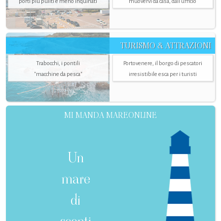
porti più puliti e meno inquinati
muovervi da casa, dall’ufficio
TURISMO & ATTRAZIONI
Trabocchi, i pontili
Portovenere, il borgo di pescatori
"macchine da pesca"
irresistibile esca per i turisti
MI MANDA MAREONLINE
Un
mare
di
sconti