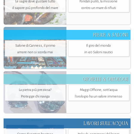
Le sagre dove gustare tutto
Fondali puliti, la missione
il sapore più profondo del mare
contro un mare di rifiuti
FIERE & SALONI
Salone di Canness, il primo
Il giro del mondo
amore non si scorda mai
in 40 Saloni nautici
GIOIELLI & OROLOGI
La pietra più preziosa?
Maggi Officine, sott’acqua
Protegge chi naviga
l'orologio ha un valore immenso
LAVORI SULL’ACQUA