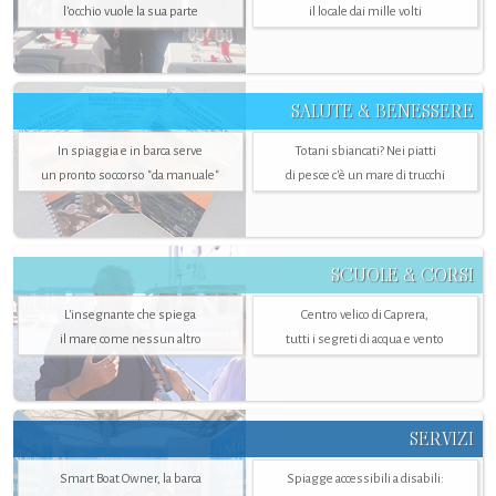
l’occhio vuole la sua parte
il locale dai mille volti
SALUTE & BENESSERE
In spiaggia e in barca serve
Totani sbiancati? Nei piatti
un pronto soccorso "da manuale"
di pesce c'è un mare di trucchi
SCUOLE & CORSI
L'insegnante che spiega
Centro velico di Caprera,
il mare come nessun altro
tutti i segreti di acqua e vento
SERVIZI
Smart Boat Owner, la barca
Spiagge accessibili a disabili: