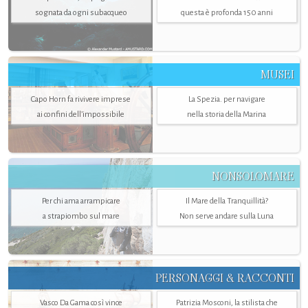
sognata da ogni subacqueo
questa è profonda 150 anni
MUSEI
Capo Horn fa rivivere imprese
La Spezia. per navigare
ai confini dell’impossibile
nella storia della Marina
NONSOLOMARE
Per chi ama arrampicare
Il Mare della Tranquillità?
a strapiombo sul mare
Non serve andare sulla Luna
PERSONAGGI & RACCONTI
Vasco Da Gama così vince
Patrizia Mosconi, la stilista che