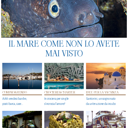
IL MARE COME NON LO AVETE
MAI VISTO
COMPRO&VENDO
CROCIERE&CHARTER
IDEE PER LA VACANZA
AAA vendesi barche,
In crociera per single
Santorini, un sogno nato
posti barca, case…
s'incrocia l’amore?
da un’eruzione da incubo