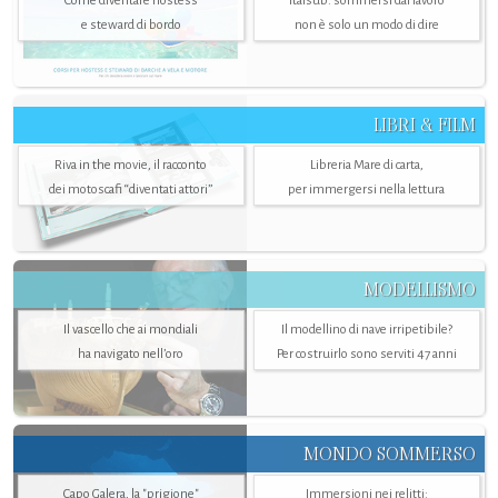
Come diventare hostess
Italsub: sommersi dal lavoro
e steward di bordo
non è solo un modo di dire
LIBRI & FILM
Riva in the movie, il racconto
Libreria Mare di carta,
dei motoscafi “diventati attori”
per immergersi nella lettura
MODELLISMO
Il vascello che ai mondiali
Il modellino di nave irripetibile?
ha navigato nell’oro
Per costruirlo sono serviti 47 anni
MONDO SOMMERSO
Capo Galera, la "prigione"
Immersioni nei relitti: