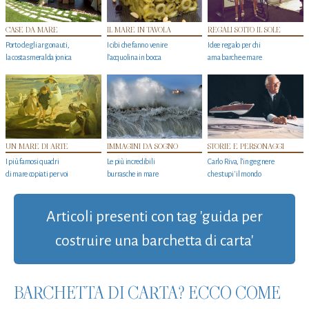
CASE DA MARE
IL MARE IN TAVOLA
REGALI SOTTO IL SOLE
Porto degli argonauti,
I cibi che fanno venire
Idee regalo per chi
la costa smeralda jonica
l’acquolina in bocca
ama barche e mare
UN MARE DI ARTE
IMMAGINI DA SOGNO
STORIE E PERSONAGGI
I più famosi quadri
Le più incredibili
Carlo Riva, l’ingegnere
di mare copiati per voi
burrasche in mare
che stupi' il mondo
Articoli presenti con tag 'guida per
costruire una barchetta di carta'
BARCHETTA DI CARTA? ECCO COME