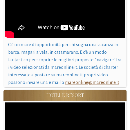
C'è un mare di opportunità per chi sogna una vacanza in
barca, magari a vela, in catamarano. E c'è un modo
fantastico per scoprire le migliori proposte: "navigare" fra
i video selezionati da mareonline.it. Le società di charter
interessate a postare su mareonline.it propri video
possono inviare una e mail a
mareonline@mareonline.it
HOTEL E RESORT