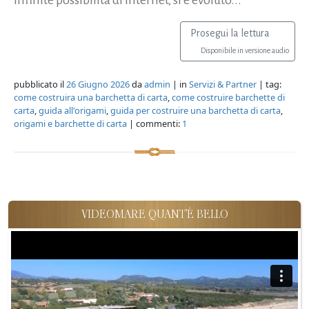
Prosegui la lettura
Disponibile in versione audio
pubblicato il
26 Giugno 2026
da
admin
| in
Servizi & Partner
| tag:
come costruira una barchetta di carta
,
come costruire barchette di
carta
,
guida all'origami
,
guida per costruire una barchetta di carta
,
origami e barchette di carta
| commenti:
1
VIDEOMARE QUANT'È BELLO