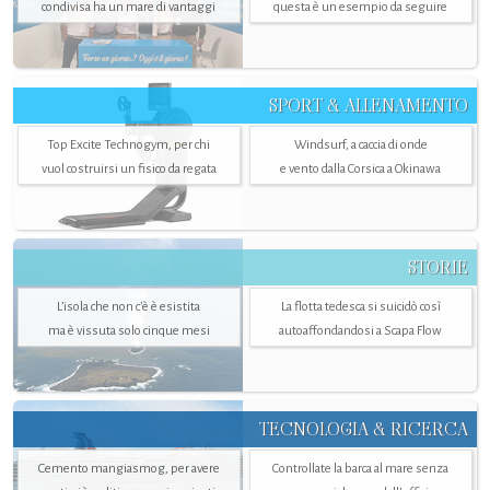
condivisa ha un mare di vantaggi
questa è un esempio da seguire
SPORT & ALLENAMENTO
Top Excite Technogym, per chi
Windsurf, a caccia di onde
vuol costruirsi un fisico da regata
e vento dalla Corsica a Okinawa
STORIE
L’isola che non c'è è esistita
La flotta tedesca si suicidò così
ma è vissuta solo cinque mesi
autoaffondandosi a Scapa Flow
TECNOLOGIA & RICERCA
Cemento mangiasmog, per avere
Controllate la barca al mare senza