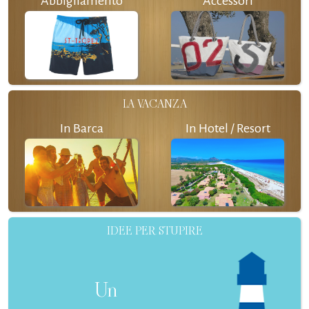
Abbigliamento
Accessori
LA VACANZA
In Barca
In Hotel / Resort
IDEE PER STUPIRE
Un