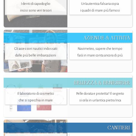
I denti di capodoglio
Un’autentica falsaria copia
incisi sono veri tesori
i quadri di mare più famosi
AZIENDE & ATTIVITÀ
Gli accessori nautici indossati
Navimeteo, sapere che tempo
dalle più belle imbarcazioni
farà in mare conta ancora di più
BELLEZZA & BENESSERE
Il laboratorio di cosmetici
Pelle dorata e protetta? Il segreto
che si specchia in mare
si cela in un’antica pietra Inca
CANTIERI