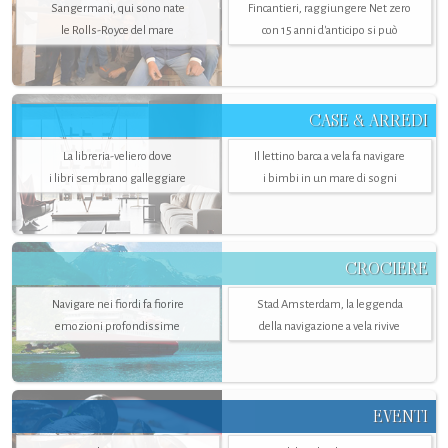
Sangermani, qui sono nate
Fincantieri, raggiungere Net zero
le Rolls-Royce del mare
con 15 anni d'anticipo si può
CASE & ARREDI
La libreria-veliero dove
Il lettino barca a vela fa navigare
i libri sembrano galleggiare
i bimbi in un mare di sogni
CROCIERE
Navigare nei fiordi fa fiorire
Stad Amsterdam, la leggenda
emozioni profondissime
della navigazione a vela rivive
EVENTI