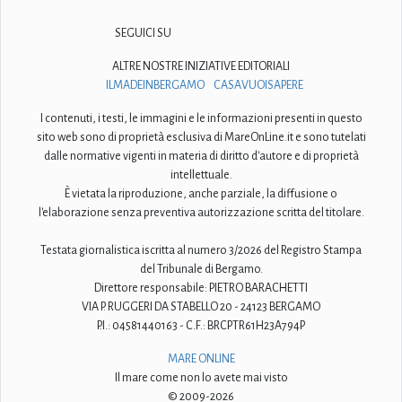
SEGUICI SU
ALTRE NOSTRE INIZIATIVE EDITORIALI
ILMADEINBERGAMO
CASAVUOISAPERE
I contenuti, i testi, le immagini e le informazioni presenti in questo
sito web sono di proprietà esclusiva di MareOnLine.it e sono tutelati
dalle normative vigenti in materia di diritto d'autore e di proprietà
intellettuale.
È vietata la riproduzione, anche parziale, la diffusione o
l'elaborazione senza preventiva autorizzazione scritta del titolare.
Testata giornalistica iscritta al numero 3/2026 del Registro Stampa
del Tribunale di Bergamo.
Direttore responsabile: PIETRO BARACHETTI
VIA P. RUGGERI DA STABELLO 20 - 24123 BERGAMO
P.I.: 04581440163 - C.F.: BRCPTR61H23A794P
MARE ONLINE
Il mare come non lo avete mai visto
© 2009-2026