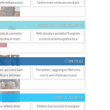
belle imbarcazioni
farà in mare conta ancora di più
BELLEZZA & BENESSERE
torio di cosmetici
Pelle dorata e protetta? Il segreto
specchia in mare
si cela in un’antica pietra Inca
CANTIERI
i, qui sono nate
Fincantieri, raggiungere Net zero
-Royce del mare
con 15 anni d'anticipo si può
CASE & ARREDI
ria-veliero dove
Il lettino barca a vela fa navigare