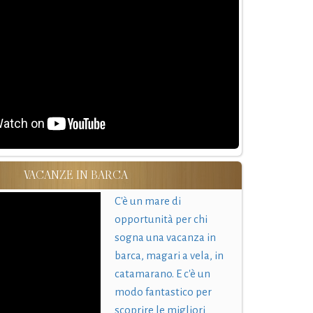
VACANZE IN BARCA
C'è un mare di
opportunità per chi
sogna una vacanza in
barca, magari a vela, in
catamarano. E c'è un
modo fantastico per
scoprire le migliori