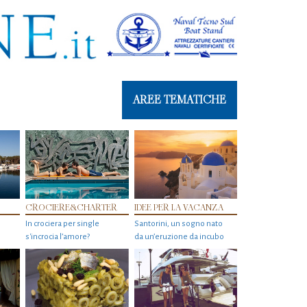
AREE TEMATICHE
CROCIERE&CHARTER
IDEE PER LA VACANZA
In crociera per single
Santorini, un sogno nato
s'incrocia l’amore?
da un’eruzione da incubo