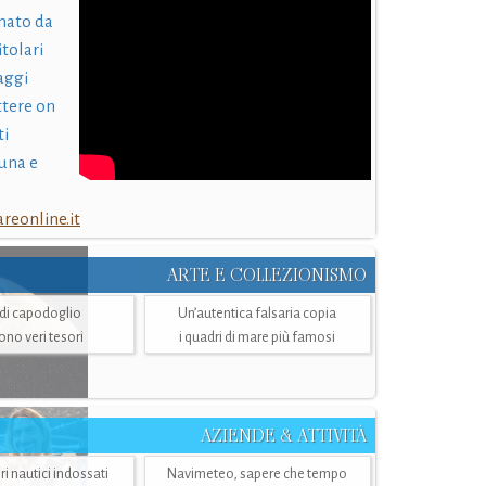
nato da
itolari
laggi
ttere on
ti
una e
eonline.it
ARTE E COLLEZIONISMO
i di capodoglio
Un’autentica falsaria copia
sono veri tesori
i quadri di mare più famosi
AZIENDE & ATTIVITÀ
ri nautici indossati
Navimeteo, sapere che tempo