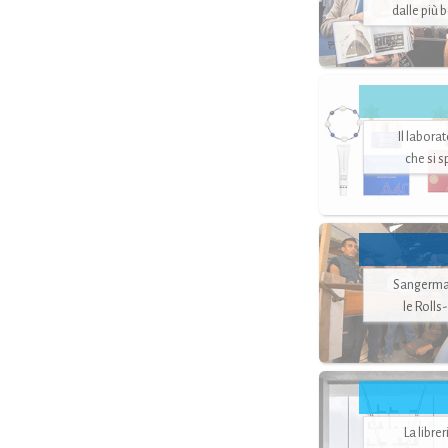
dalle più 
Il labora
che si 
Sangerman
le Rolls
La libre