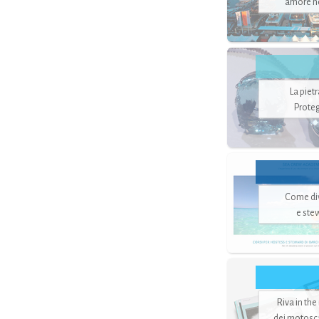
amore no
La piet
Proteg
Come di
e ste
Riva in the
dei motoscaf