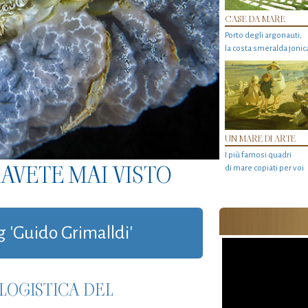
CASE DA MARE
Porto degli argonauti,
la costa smeralda jonic
UN MARE DI ARTE
I più famosi quadri
AVETE MAI VISTO
di mare copiati per voi
g 'Guido Grimalldi'
 LOGISTICA DEL