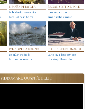
IL MARE IN TAVOLA
REGALI SOTTO IL SOLE
I cibi che fanno venire
Idee regalo per chi
a
l’acquolina in bocca
ama barche e mare
IMMAGINI DA SOGNO
STORIE E PERSONAGGI
Le più incredibili
Carlo Riva, l’ingegnere
burrasche in mare
che stupi' il mondo
VIDEOMARE QUANT'È BELLO