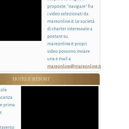
proposte: "navigare" fra
i video selezionati da
mareonline.it. Le società
di charter interessate a
postare su
mareonline.it propri
video possono inviare
una e mail a
mareonline@mareonline.it
HOTEL E RESORT
uole
acanza
 e prima
e
traverso