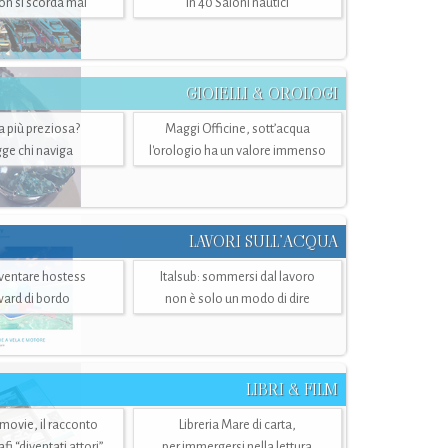
n si scorda mai
in 40 Saloni nautici
GIOIELLI & OROLOGI
ra più preziosa?
Maggi Officine, sott’acqua
ge chi naviga
l'orologio ha un valore immenso
LAVORI SULL’ACQUA
ventare hostess
Italsub: sommersi dal lavoro
ward di bordo
non è solo un modo di dire
LIBRI & FILM
 movie, il racconto
Libreria Mare di carta,
i “diventati attori”
per immergersi nella lettura