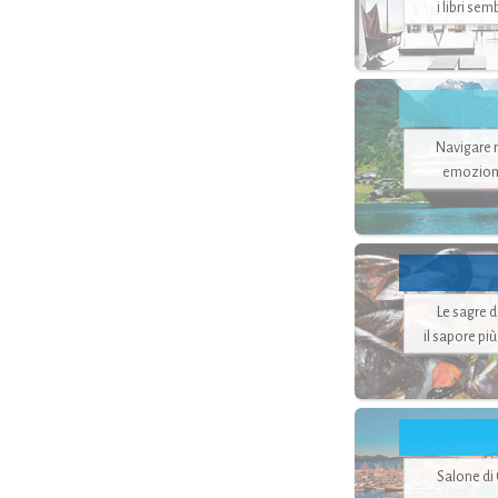
i libri se
Navigare ne
emozion
Le sagre 
il sapore pi
Salone di