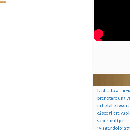
Dedicato a chi v
prenotare una v
in hotel o resort
di scegliere vuol
saperne di più.
"Visitandolo" at