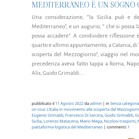
MEDITERRANEO È UN SOGNO C
Una considerazione, “la Sicilia può e de
Mediterraneo”, e un augurio, “ che si possa
possa accadere”. A condividere riflessione
quarto e ultimo appuntamento, a Catania, di “
scoperta del Mezzogiorno”, viaggio nel mond
precedenza aveva fatto tappa a Roma, Napoli
Alis, Guido Grimaldi...
pubblicato il
11 Agosto 2022
da
admin
| in
Senza categori
on tour. L’Italia in movimento alla scoperta del Mezzogior
Eugenio Grimaldi
,
Francesco Di Sarcina
,
Guido Grimalldi
,
Gu
Sicilia
,
Lorenzo Matacena
,
Mario Mega
,
Nicolosi trasporti
,
piattaforma logistica del Mediterraneo
| commenti:
1