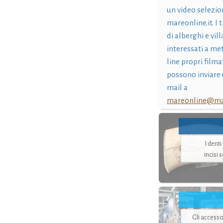
un video selezio
mareonline.it. I t
di alberghi e vil
interessati a me
line propri filma
possono inviare 
mail a
mareonline@mar
I dent
incisi 
Gli accesso