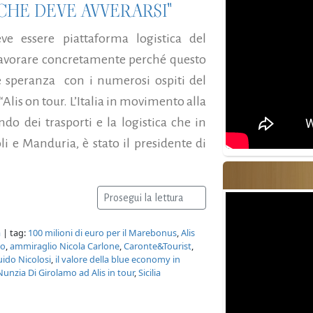
HE DEVE AVVERARSI"
ve essere piattaforma logistica del
 lavorare concretamente perché questo
 e speranza con i numerosi ospiti del
Alis on tour. L’Italia in movimento alla
o dei trasporti e la logistica che in
 e Manduria, è stato il presidente di
Prosegui la lettura
a
| tag:
100 milioni di euro per il Marebonus
,
Alis
no
,
ammiraglio Nicola Carlone
,
Caronte&Tourist
,
ido Nicolosi
,
il valore della blue economy in
Nunzia Di Girolamo ad Alis in tour
,
Sicilia