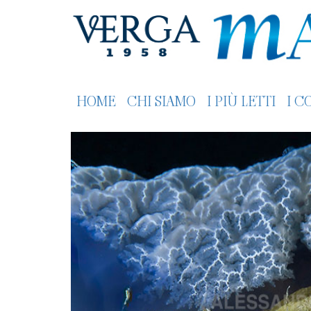
HOME
CHI SIAMO
I PIÙ LETTI
I C