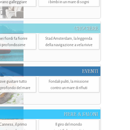
mbrano galleggiare
i bimbi in un mare di sogni
CROCIERE
i fiordi fa fiorire
Stad Amsterdam, la leggenda
i profondissime
della navigazione a vela rivive
EVENTI
dove gustare tutto
Fondali puliti, la missione
ù profondo del mare
contro un mare di rifiuti
FIERE & SALONI
 Canness, il primo
Il giro del mondo