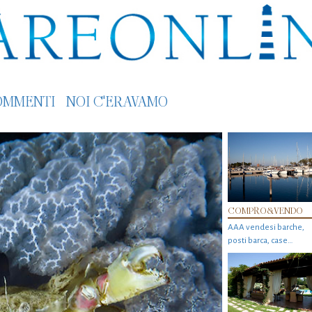
OMMENTI
NOI C'ERAVAMO
COMPRO&VENDO
AAA vendesi barche,
posti barca, case…