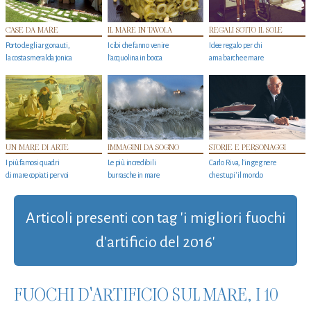
CASE DA MARE
IL MARE IN TAVOLA
REGALI SOTTO IL SOLE
Porto degli argonauti,
I cibi che fanno venire
Idee regalo per chi
la costa smeralda jonica
l’acquolina in bocca
ama barche e mare
UN MARE DI ARTE
IMMAGINI DA SOGNO
STORIE E PERSONAGGI
I più famosi quadri
Le più incredibili
Carlo Riva, l’ingegnere
di mare copiati per voi
burrasche in mare
che stupi' il mondo
Articoli presenti con tag 'i migliori fuochi
d'artificio del 2016'
FUOCHI D'ARTIFICIO SUL MARE, I 10