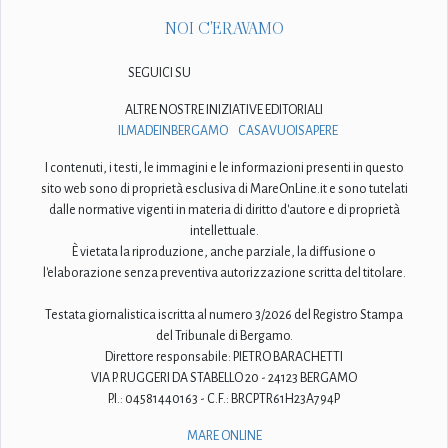
NOI C'ERAVAMO
SEGUICI SU
ALTRE NOSTRE INIZIATIVE EDITORIALI
ILMADEINBERGAMO
CASAVUOISAPERE
I contenuti, i testi, le immagini e le informazioni presenti in questo
sito web sono di proprietà esclusiva di MareOnLine.it e sono tutelati
dalle normative vigenti in materia di diritto d'autore e di proprietà
intellettuale.
È vietata la riproduzione, anche parziale, la diffusione o
l'elaborazione senza preventiva autorizzazione scritta del titolare.
Testata giornalistica iscritta al numero 3/2026 del Registro Stampa
del Tribunale di Bergamo.
Direttore responsabile: PIETRO BARACHETTI
VIA P. RUGGERI DA STABELLO 20 - 24123 BERGAMO
P.I.: 04581440163 - C.F.: BRCPTR61H23A794P
MARE ONLINE