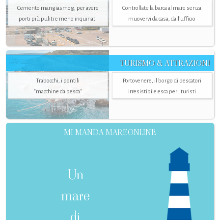
Cemento mangiasmog, per avere
Controllate la barca al mare senza
porti più puliti e meno inquinati
muovervi da casa, dall’ufficio
TURISMO & ATTRAZIONI
Trabocchi, i pontili
Portovenere, il borgo di pescatori
"macchine da pesca"
irresistibile esca per i turisti
MI MANDA MAREONLINE
Un
mare
di