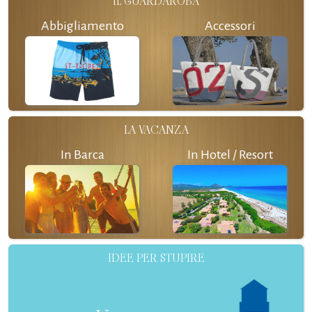
IL GUARDAROBA
Abbigliamento
Accessori
LA VACANZA
In Barca
In Hotel / Resort
IDEE PER STUPIRE