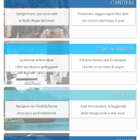
CANTIERI
Sangermani, qui sono nate
Fincantieri, raggiungere Net zero
le Rolls-Royce del mare
con 15 anni d'anticipo si può
CASE & ARREDI
La libreria-veliero dove
Il lettino barca a vela fa navigare
i libri sembrano galleggiare
i bimbi in un mare di sogni
CROCIERE
Navigare nei fiordi fa fiorire
Stad Amsterdam, la leggenda
emozioni profondissime
della navigazione a vela rivive