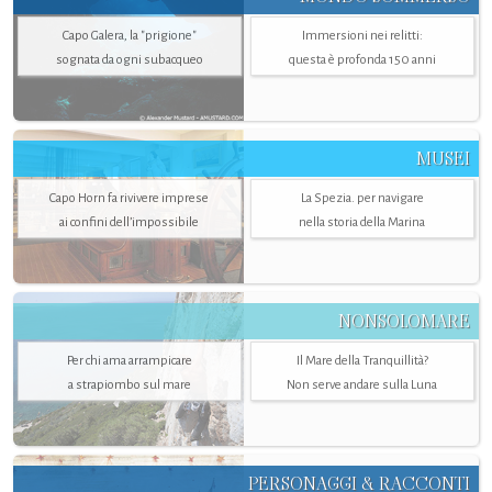
Capo Galera, la "prigione"
Immersioni nei relitti:
sognata da ogni subacqueo
questa è profonda 150 anni
MUSEI
Capo Horn fa rivivere imprese
La Spezia. per navigare
ai confini dell’impossibile
nella storia della Marina
NONSOLOMARE
Per chi ama arrampicare
Il Mare della Tranquillità?
a strapiombo sul mare
Non serve andare sulla Luna
PERSONAGGI & RACCONTI