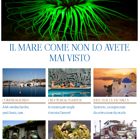
IL MARE COME NON LO AVETE
MAI VISTO
COMPRO&VENDO
CROCIERE&CHARTER
IDEE PER LA VACANZA
AAA vendesi barche,
In crociera per single
Santorini, un sogno nato
posti barca, case…
s'incrocia l’amore?
da un’eruzione da incubo