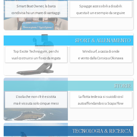
Smart Boat Owner, la barca
Spiagge accessibili a disabili:
condivisa ha un mare di vantaggi
questa è un esempio da seguire
SPORT & ALLENAMENTO
Top Excite Technogym, per chi
Windsurf, a caccia di onde
vuol costruirsi un fisico da regata
e vento dalla Corsica a Okinawa
STORIE
L’isola che non c'è è esistita
La flotta tedesca si suicidò così
ma è vissuta solo cinque mesi
autoaffondandosi a Scapa Flow
TECNOLOGIA & RICERCA