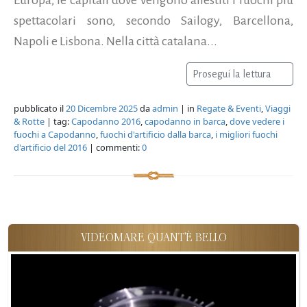
spettacolari sono, secondo Sailogy, Barcellona,
Napoli e Lisbona. Nella città catalana...
Prosegui la lettura
pubblicato il
20 Dicembre 2025
da
admin
| in
Regate & Eventi
,
Viaggi
& Rotte
| tag:
Capodanno 2016
,
capodanno in barca
,
dove vedere i
fuochi a Capodanno
,
fuochi d'artificio dalla barca
,
i migliori fuochi
d'artificio del 2016
| commenti:
0
VIDEOMARE QUANT'È BELLO