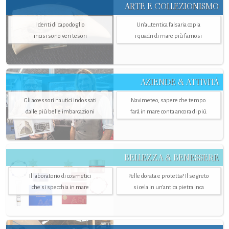
ARTE E COLLEZIONISMO
I denti di capodoglio
Un’autentica falsaria copia
incisi sono veri tesori
i quadri di mare più famosi
AZIENDE & ATTIVITÀ
Gli accessori nautici indossati
Navimeteo, sapere che tempo
dalle più belle imbarcazioni
farà in mare conta ancora di più
BELLEZZA & BENESSERE
Il laboratorio di cosmetici
Pelle dorata e protetta? Il segreto
che si specchia in mare
si cela in un’antica pietra Inca