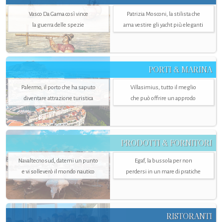
Vasco Da Gama così vince
Patrizia Mosconi, la stilista che
la guerra delle spezie
ama vestire gli yacht più eleganti
PORTI & MARINA
Palermo, il porto che ha saputo
Villasimius, tutto il meglio
diventare attrazione turistica
che può offrire un approdo
PRODOTTI & FORNITORI
Navaltecnosud, datemi un punto
Egaf, la bussola per non
e vi solleverò il mondo nautico
perdersi in un mare di pratiche
RISTORANTI