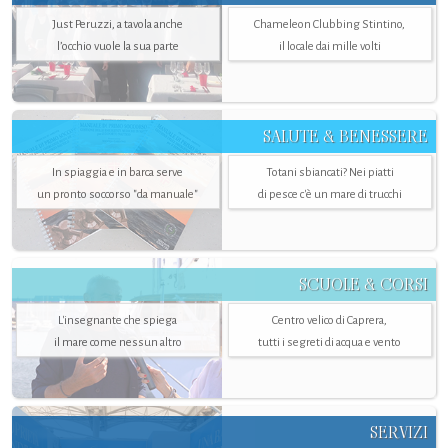
Just Peruzzi, a tavola anche
Chameleon Clubbing Stintino,
l’occhio vuole la sua parte
il locale dai mille volti
SALUTE & BENESSERE
In spiaggia e in barca serve
Totani sbiancati? Nei piatti
un pronto soccorso "da manuale"
di pesce c'è un mare di trucchi
SCUOLE & CORSI
L'insegnante che spiega
Centro velico di Caprera,
il mare come nessun altro
tutti i segreti di acqua e vento
SERVIZI