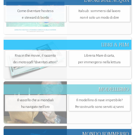
LAVORI SULL’ACQUA
Come diventare hostess
Italsub: sommersi dal lavoro
e steward di bordo
non è solo un modo di dire
LIBRI & FILM
Riva in the movie, il racconto
Libreria Mare di carta,
dei motoscafi “diventati attori”
per immergersi nella lettura
MODELLISMO
Il vascello che ai mondiali
Il modellino di nave irripetibile?
ha navigato nell’oro
Per costruirlo sono serviti 47 anni
MONDO SOMMERSO