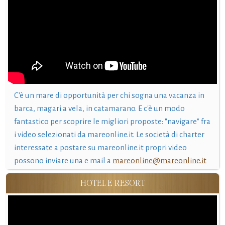
C'è un mare di opportunità per chi sogna una vacanza in
barca, magari a vela, in catamarano. E c'è un modo
fantastico per scoprire le migliori proposte: "navigare" fra
i video selezionati da mareonline.it. Le società di charter
interessate a postare su mareonline.it propri video
possono inviare una e mail a
mareonline@mareonline.it
HOTEL E RESORT