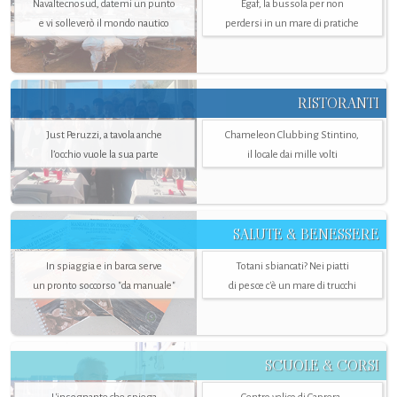
Navaltecnosud, datemi un punto
Egaf, la bussola per non
e vi solleverò il mondo nautico
perdersi in un mare di pratiche
RISTORANTI
Just Peruzzi, a tavola anche
Chameleon Clubbing Stintino,
l’occhio vuole la sua parte
il locale dai mille volti
SALUTE & BENESSERE
In spiaggia e in barca serve
Totani sbiancati? Nei piatti
un pronto soccorso "da manuale"
di pesce c'è un mare di trucchi
SCUOLE & CORSI