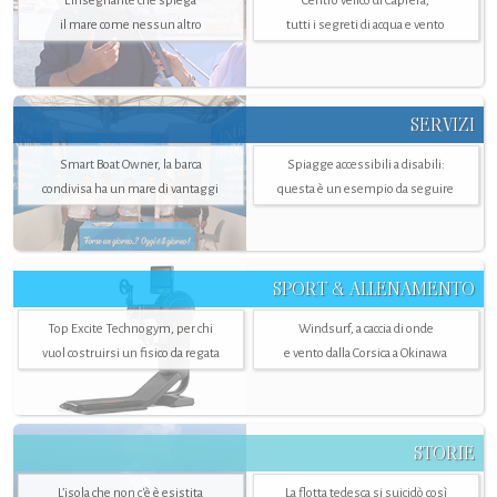
L'insegnante che spiega
Centro velico di Caprera,
il mare come nessun altro
tutti i segreti di acqua e vento
SERVIZI
Smart Boat Owner, la barca
Spiagge accessibili a disabili:
condivisa ha un mare di vantaggi
questa è un esempio da seguire
SPORT & ALLENAMENTO
Top Excite Technogym, per chi
Windsurf, a caccia di onde
vuol costruirsi un fisico da regata
e vento dalla Corsica a Okinawa
STORIE
L’isola che non c'è è esistita
La flotta tedesca si suicidò così