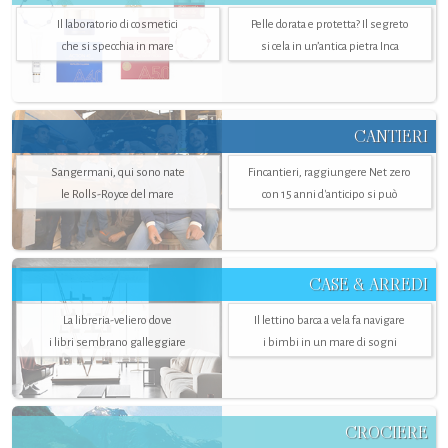
Il laboratorio di cosmetici
Pelle dorata e protetta? Il segreto
che si specchia in mare
si cela in un’antica pietra Inca
CANTIERI
Sangermani, qui sono nate
Fincantieri, raggiungere Net zero
le Rolls-Royce del mare
con 15 anni d'anticipo si può
CASE & ARREDI
La libreria-veliero dove
Il lettino barca a vela fa navigare
i libri sembrano galleggiare
i bimbi in un mare di sogni
CROCIERE