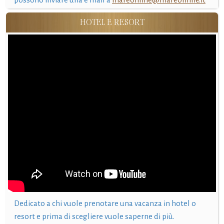
HOTEL E RESORT
Dedicato a chi vuole prenotare una vacanza in hotel o
resort e prima di scegliere vuole saperne di più.