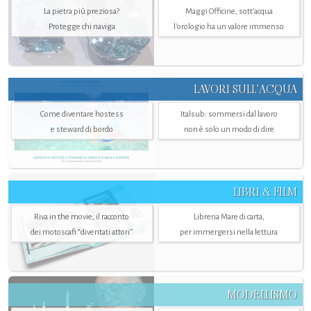
La pietra più preziosa?
Maggi Officine, sott’acqua
Protegge chi naviga
l'orologio ha un valore immenso
LAVORI SULL’ACQUA
Come diventare hostess
Italsub: sommersi dal lavoro
e steward di bordo
non è solo un modo di dire
LIBRI & FILM
Riva in the movie, il racconto
Libreria Mare di carta,
dei motoscafi “diventati attori”
per immergersi nella lettura
MODELLISMO