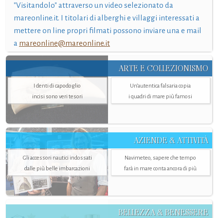
"Visitandolo" attraverso un video selezionato da
mareonline.it. I titolari di alberghi e villaggi interessati a
mettere on line propri filmati possono inviare una e mail
a
mareonline@mareonline.it
ARTE E COLLEZIONISMO
I denti di capodoglio
Un’autentica falsaria copia
incisi sono veri tesori
i quadri di mare più famosi
AZIENDE & ATTIVITÀ
Gli accessori nautici indossati
Navimeteo, sapere che tempo
dalle più belle imbarcazioni
farà in mare conta ancora di più
BELLEZZA & BENESSERE