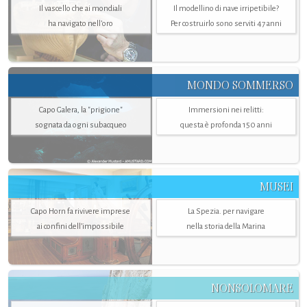
Il vascello che ai mondiali
Il modellino di nave irripetibile?
ha navigato nell’oro
Per costruirlo sono serviti 47 anni
MONDO SOMMERSO
Capo Galera, la "prigione"
Immersioni nei relitti:
sognata da ogni subacqueo
questa è profonda 150 anni
MUSEI
Capo Horn fa rivivere imprese
La Spezia. per navigare
ai confini dell’impossibile
nella storia della Marina
NONSOLOMARE