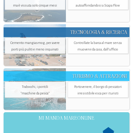
ma è vissuta solo cinque mesi
autoaffondandosi a Scapa Flow
TECNOLOGIA & RICERCA
Cemento mangiasmog, per avere
Controllate la barca al mare senza
porti più puliti e meno inquinati
muovervi da casa, dall’ufficio
TURISMO & ATTRAZIONI
Trabocchi, i pontili
Portovenere, il borgo di pescatori
"macchine da pesca"
irresistibile esca per i turisti
MI MANDA MAREONLINE