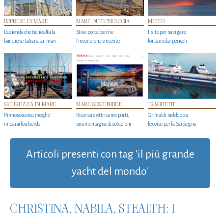
IMPRESE DI MARE
MARE DI TECNOLOGIA
METEO
L'azienda che tiene alta la
Stive porta barche
Il sito per navigare
bandiera italiana sui mari
l'invenzione vincente
lontano dai pericoli
SICUREZZA IN MARE
MARE SOSTENIBILE
TRAGHETTI
Primo soccorso, meglio
Ricarica elettrica nei porti,
Grimaldi raddoppia
impararlo a bordo
una montagna di soluzioni
le corse per la Sardegna
Articoli presenti con tag 'il più grande
yacht del mondo'
CHRISTINA, NABILA, STEALTH: I