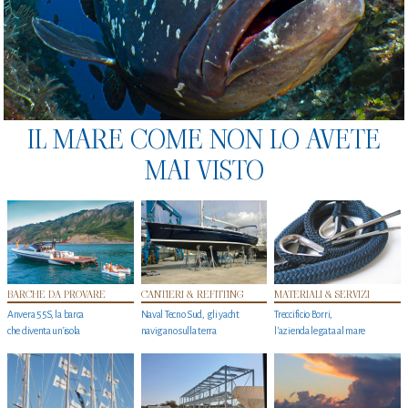
IL MARE COME NON LO AVETE
MAI VISTO
BARCHE DA PROVARE
CANTIERI & REFITTING
MATERIALI & SERVIZI
Anvera 55S, la barca
Naval Tecno Sud, gli yacht
Treccificio Borri,
che diventa un'isola
navigano sulla terra
l'azienda legata al mare