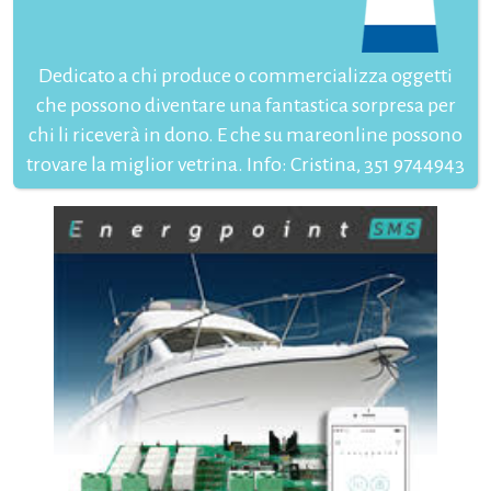
Dedicato a chi produce o commercializza oggetti
che possono diventare una fantastica sorpresa per
chi li riceverà in dono. E che su mareonline possono
trovare la miglior vetrina. Info: Cristina, 351 9744943