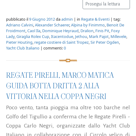
Prosegui la lettura
pubblicato il
9 Giugno 2012
da
admin
| in
Regate & Eventi
| tag:
Adriano Calvini
,
Alexander Schaerer
,
Alpina by Finimmo
,
Benoit De
Froidmont
,
Caol Ila
,
Dominique Heyraud
,
Dralion
,
Finis Pit
,
Foxy
Lady
,
Giraglia Rolex Cup
,
Itacentodue
,
Jethou
,
Mark Pajot
,
Millevele
,
Pieter Houting
,
regate costiere di Saint Tropez
,
Sir Peter Ogden
,
Yacht Club Italiano
| commenti:
0
REGATE PIRELLI, MARCO MATICA
GUIDA BOTTA DRITTA 2 ALLA
VITTORIA NELLA COPPA NEGRI
Poco vento, tanta pioggia ma oltre 100 barche nel
Golfo del Tigullio a conferma che le Regate Pirelli -
Coppa Carlo Negri, organizzate dallo Yacht Club
Italiano in collaborazione con il Circolo velico di