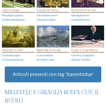
CASE DA MARE
IL MARE IN TAVOLA
REGALI SOTTO IL SOLE
Porto degli argonauti,
I cibi che fanno venire
Idee regalo per chi
la costa smeralda jonica
l’acquolina in bocca
ama barche e mare
UN MARE DI ARTE
IMMAGINI DA SOGNO
STORIE E PERSONAGGI
I più famosi quadri
Le più incredibili
Carlo Riva, l’ingegnere
di mare copiati per voi
burrasche in mare
che stupi' il mondo
Articoli presenti con tag 'Itacentodue'
MILLEVELE E GIRAGLIA ROLEX CUP, IL
RUOLO