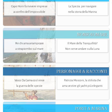
Capo Horn fa rivivere imprese
La Spezia. per navigare
ai confini dell’impossibile
nella storia della Marina
NONSOLOMARE
Per chi ama arrampicare
Il Mare della Tranquillità?
a strapiombo sul mare
Non serve andare sulla Luna
PERSONAGGI & RACCONTI
Vasco Da Gama così vince
Patrizia Mosconi, la stilista che
la guerra delle spezie
ama vestire gli yacht più eleganti
PORTI & MARINA