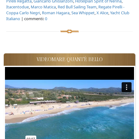
Pirelli Regatta
,
Giancarlo Ghislanzoni
,
Hotelplan Spirit of Nerina
,
Itacentodue
,
Marco Matica
,
Red Bull Sailing Team
,
Regate Pirelli -
Coppa Carlo Negri
,
Roman Hagara
,
Sea Whippet
,
X Alice
,
Yacht Club
Italiano
| commenti:
0
VIDEOMARE QUANT'È BELLO