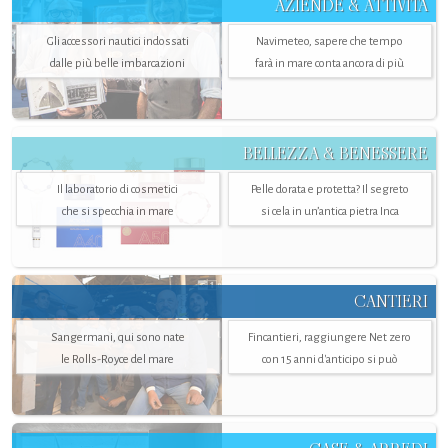
AZIENDE & ATTIVITÀ
Gli accessori nautici indossati
Navimeteo, sapere che tempo
dalle più belle imbarcazioni
farà in mare conta ancora di più
BELLEZZA & BENESSERE
Il laboratorio di cosmetici
Pelle dorata e protetta? Il segreto
che si specchia in mare
si cela in un’antica pietra Inca
CANTIERI
Sangermani, qui sono nate
Fincantieri, raggiungere Net zero
le Rolls-Royce del mare
con 15 anni d'anticipo si può