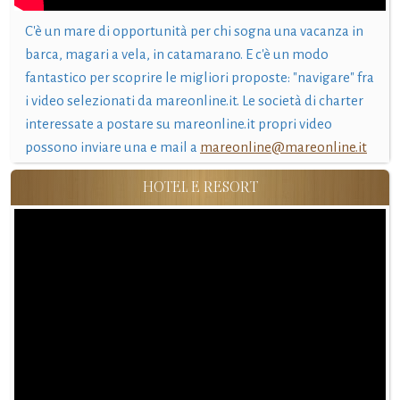
C'è un mare di opportunità per chi sogna una vacanza in
barca, magari a vela, in catamarano. E c'è un modo
fantastico per scoprire le migliori proposte: "navigare" fra
i video selezionati da mareonline.it. Le società di charter
interessate a postare su mareonline.it propri video
possono inviare una e mail a
mareonline@mareonline.it
HOTEL E RESORT