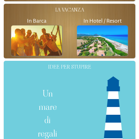
LA VACANZA
In Barca
In Hotel / Resort
IDEE PER STUPIRE
Un
mare
di
regali