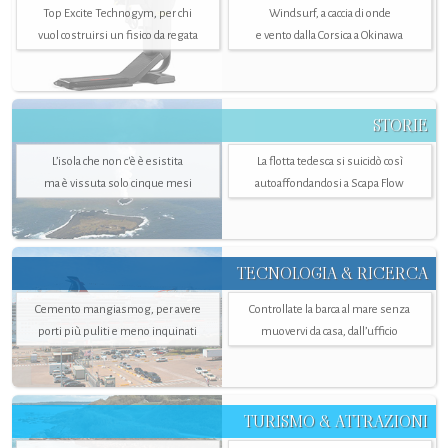
Top Excite Technogym, per chi
Windsurf, a caccia di onde
vuol costruirsi un fisico da regata
e vento dalla Corsica a Okinawa
STORIE
L’isola che non c'è è esistita
La flotta tedesca si suicidò così
ma è vissuta solo cinque mesi
autoaffondandosi a Scapa Flow
TECNOLOGIA & RICERCA
Cemento mangiasmog, per avere
Controllate la barca al mare senza
porti più puliti e meno inquinati
muovervi da casa, dall’ufficio
TURISMO & ATTRAZIONI