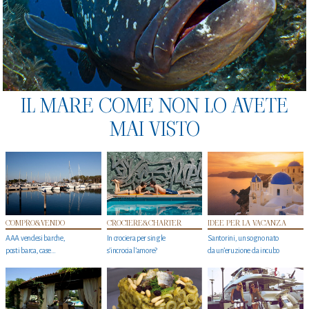
IL MARE COME NON LO AVETE
MAI VISTO
COMPRO&VENDO
CROCIERE&CHARTER
IDEE PER LA VACANZA
AAA vendesi barche,
In crociera per single
Santorini, un sogno nato
posti barca, case…
s'incrocia l’amore?
da un’eruzione da incubo