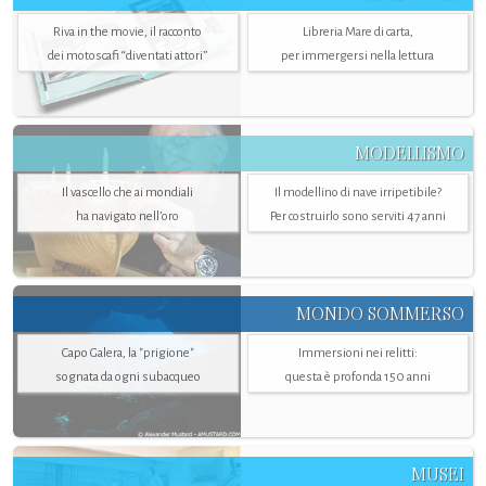
Riva in the movie, il racconto
Libreria Mare di carta,
dei motoscafi “diventati attori”
per immergersi nella lettura
MODELLISMO
Il vascello che ai mondiali
Il modellino di nave irripetibile?
ha navigato nell’oro
Per costruirlo sono serviti 47 anni
MONDO SOMMERSO
Capo Galera, la "prigione"
Immersioni nei relitti:
sognata da ogni subacqueo
questa è profonda 150 anni
MUSEI