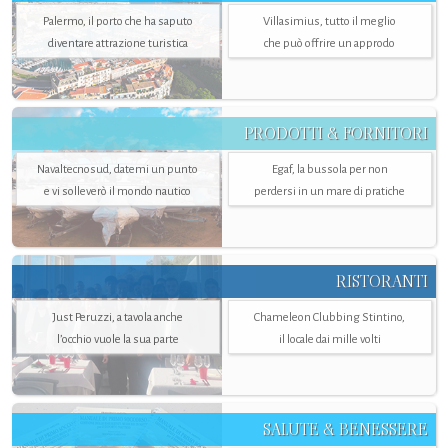
Palermo, il porto che ha saputo
Villasimius, tutto il meglio
diventare attrazione turistica
che può offrire un approdo
PRODOTTI & FORNITORI
Navaltecnosud, datemi un punto
Egaf, la bussola per non
e vi solleverò il mondo nautico
perdersi in un mare di pratiche
RISTORANTI
Just Peruzzi, a tavola anche
Chameleon Clubbing Stintino,
l’occhio vuole la sua parte
il locale dai mille volti
SALUTE & BENESSERE