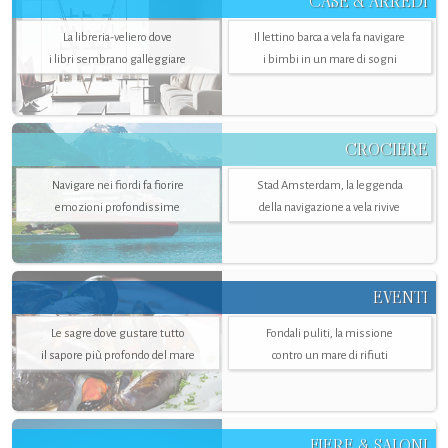
CASE & ARREDI
La libreria-veliero dove
Il lettino barca a vela fa navigare
i libri sembrano galleggiare
i bimbi in un mare di sogni
CROCIERE
Navigare nei fiordi fa fiorire
Stad Amsterdam, la leggenda
emozioni profondissime
della navigazione a vela rivive
EVENTI
Le sagre dove gustare tutto
Fondali puliti, la missione
il sapore più profondo del mare
contro un mare di rifiuti
FIERE & SALONI