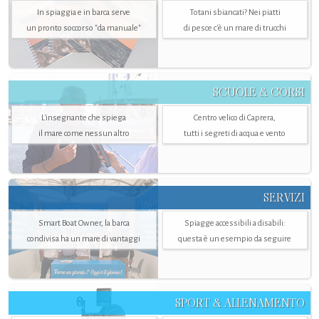
In spiaggia e in barca serve
Totani sbiancati? Nei piatti
un pronto soccorso "da manuale"
di pesce c'è un mare di trucchi
SCUOLE & CORSI
L'insegnante che spiega
Centro velico di Caprera,
il mare come nessun altro
tutti i segreti di acqua e vento
SERVIZI
Smart Boat Owner, la barca
Spiagge accessibili a disabili:
condivisa ha un mare di vantaggi
questa è un esempio da seguire
SPORT & ALLENAMENTO