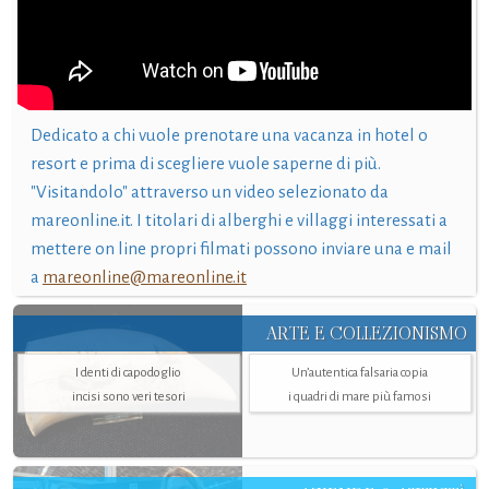
Dedicato a chi vuole prenotare una vacanza in hotel o
resort e prima di scegliere vuole saperne di più.
"Visitandolo" attraverso un video selezionato da
mareonline.it. I titolari di alberghi e villaggi interessati a
mettere on line propri filmati possono inviare una e mail
a
mareonline@mareonline.it
ARTE E COLLEZIONISMO
I denti di capodoglio
Un’autentica falsaria copia
incisi sono veri tesori
i quadri di mare più famosi