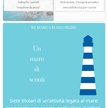
Trabocchi, i pontili
Portovenere, il borgo di pescatori
"macchine da pesca"
irresistibile esca per i turisti
MI MANDA MAREONLINE
Un
mare
di
sconti
Siete titolari di un'attività legata al mare:
proponete uno sconto particolare ai lettori-