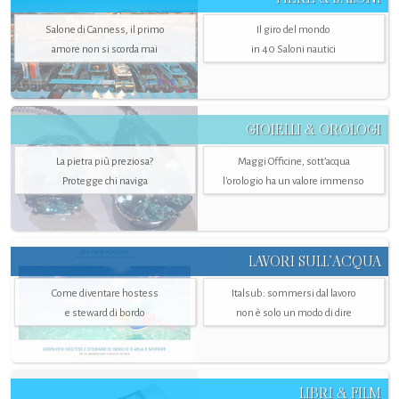
Salone di Canness, il primo
Il giro del mondo
amore non si scorda mai
in 40 Saloni nautici
GIOIELLI & OROLOGI
La pietra più preziosa?
Maggi Officine, sott’acqua
Protegge chi naviga
l'orologio ha un valore immenso
LAVORI SULL’ACQUA
Come diventare hostess
Italsub: sommersi dal lavoro
e steward di bordo
non è solo un modo di dire
LIBRI & FILM