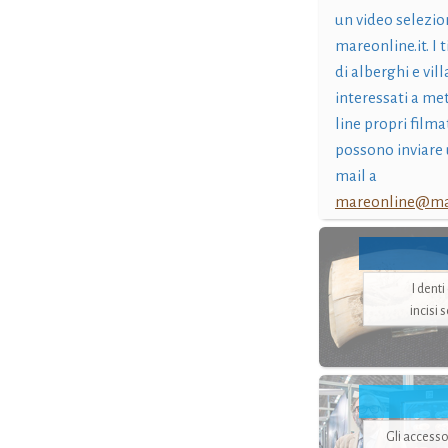
un video selezio
mareonline.it. I t
di alberghi e vil
interessati a me
line propri filma
possono inviare 
mail a
mareonline@mar
I dent
incisi 
Gli accesso