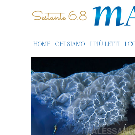
HOME
CHI SIAMO
I PIÙ LETTI
I C