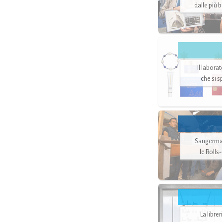
dalle più 
Il labora
che si 
Sangerman
le Rolls
La libre