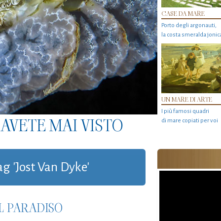
CASE DA MARE
Porto degli argonauti,
la costa smeralda jonic
UN MARE DI ARTE
I più famosi quadri
AVETE MAI VISTO
di mare copiati per voi
ag 'Jost Van Dyke'
IL PARADISO