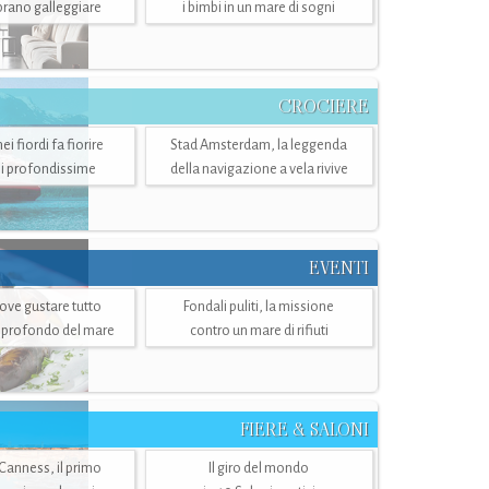
mbrano galleggiare
i bimbi in un mare di sogni
CROCIERE
i fiordi fa fiorire
Stad Amsterdam, la leggenda
i profondissime
della navigazione a vela rivive
EVENTI
dove gustare tutto
Fondali puliti, la missione
ù profondo del mare
contro un mare di rifiuti
FIERE & SALONI
 Canness, il primo
Il giro del mondo