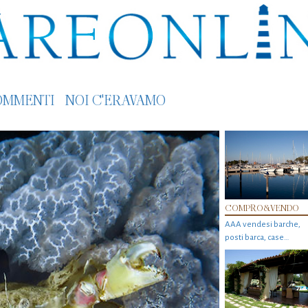
OMMENTI
NOI C'ERAVAMO
COMPRO&VENDO
AAA vendesi barche,
posti barca, case…