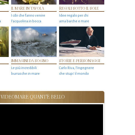
IL MARE IN TAVOLA
REGALI SOTTO IL SOLE
I cibi che fanno venire
Idee regalo per chi
a
l’acquolina in bocca
ama barche e mare
IMMAGINI DA SOGNO
STORIE E PERSONAGGI
Le più incredibili
Carlo Riva, l’ingegnere
burrasche in mare
che stupi' il mondo
VIDEOMARE QUANT'È BELLO