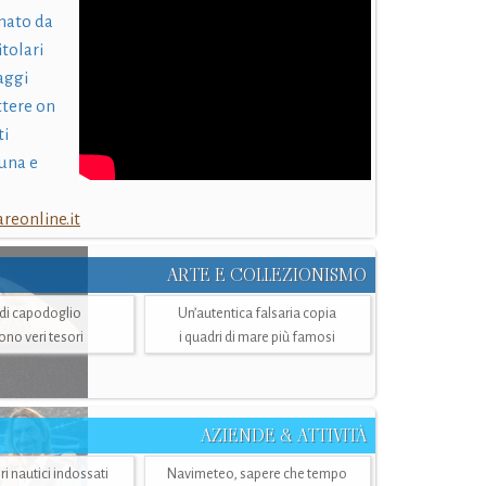
nato da
itolari
laggi
ttere on
ti
una e
eonline.it
ARTE E COLLEZIONISMO
i di capodoglio
Un’autentica falsaria copia
sono veri tesori
i quadri di mare più famosi
AZIENDE & ATTIVITÀ
ri nautici indossati
Navimeteo, sapere che tempo