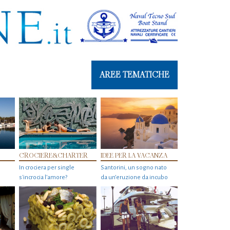
AREE TEMATICHE
CROCIERE&CHARTER
IDEE PER LA VACANZA
In crociera per single
Santorini, un sogno nato
s'incrocia l’amore?
da un’eruzione da incubo