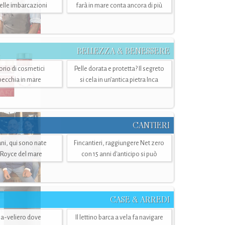
belle imbarcazioni
farà in mare conta ancora di più
BELLEZZA & BENESSERE
torio di cosmetici
Pelle dorata e protetta? Il segreto
specchia in mare
si cela in un’antica pietra Inca
CANTIERI
i, qui sono nate
Fincantieri, raggiungere Net zero
-Royce del mare
con 15 anni d'anticipo si può
CASE & ARREDI
ria-veliero dove
Il lettino barca a vela fa navigare