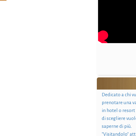
Dedicato a chi v
prenotare una v
in hotel o resort
di scegliere vuol
saperne di più.
"Visitandolo" at