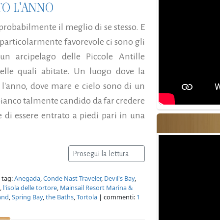
TO L'ANNO
à probabilmente il meglio di se stesso. E
 particolarmente favorevole ci sono gli
 un arcipelago delle Piccole Antille
elle quali abitate. Un luogo dove la
o l'anno, dove mare e cielo sono di un
bianco talmente candido da far credere
 di essere entrato a piedi pari in una
Prosegui la lettura
 tag:
Anegada
,
Conde Nast Traveler
,
Devil's Bay
,
,
l'isola delle tortore
,
Mainsail Resort Marina &
and
,
Spring Bay
,
the Baths
,
Tortola
| commenti:
1