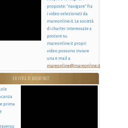
proposte: "navigare" fra
i video selezionati da
mareonline.it. Le società
di charter interessate a
postare su
mareonline.it propri
video possono inviare
una e mail a
mareonline@mareonline.it
HOTEL E RESORT
uole
acanza
 e prima
e
traverso