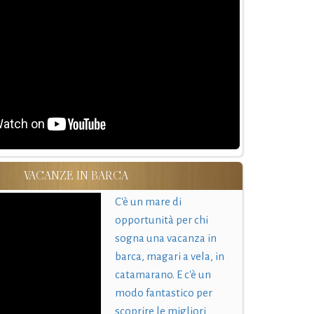
VACANZE IN BARCA
C'è un mare di
opportunità per chi
sogna una vacanza in
barca, magari a vela, in
catamarano. E c'è un
modo fantastico per
scoprire le migliori