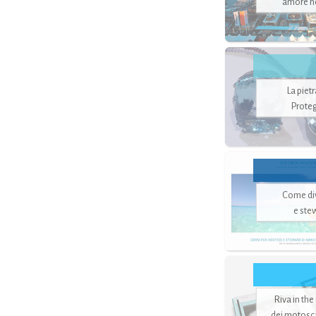
amore no
La piet
Proteg
Come di
e ste
Riva in the
dei motoscaf