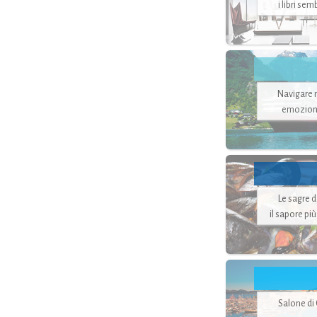
i libri se
Navigare ne
emozion
Le sagre 
il sapore pi
Salone di