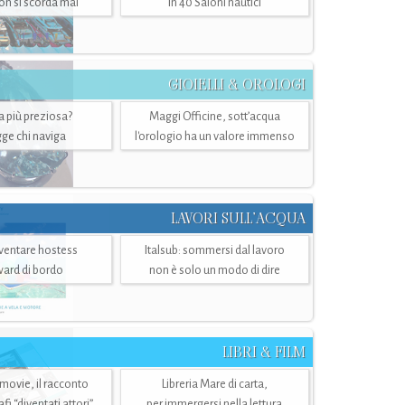
n si scorda mai
in 40 Saloni nautici
GIOIELLI & OROLOGI
ra più preziosa?
Maggi Officine, sott’acqua
ge chi naviga
l'orologio ha un valore immenso
LAVORI SULL’ACQUA
ventare hostess
Italsub: sommersi dal lavoro
ward di bordo
non è solo un modo di dire
LIBRI & FILM
 movie, il racconto
Libreria Mare di carta,
i “diventati attori”
per immergersi nella lettura