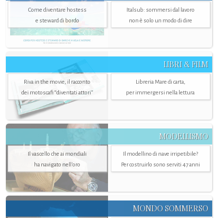
Come diventare hostess
Italsub: sommersi dal lavoro
e steward di bordo
non è solo un modo di dire
LIBRI & FILM
Riva in the movie, il racconto
Libreria Mare di carta,
dei motoscafi “diventati attori”
per immergersi nella lettura
MODELLISMO
Il vascello che ai mondiali
Il modellino di nave irripetibile?
ha navigato nell’oro
Per costruirlo sono serviti 47 anni
MONDO SOMMERSO