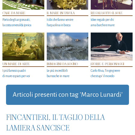
CASE DA MARE
IL MARE IN TAVOLA
REGALI SOTTO IL SOLE
Porto degli argonauti,
I cibi che fanno venire
Idee regalo per chi
la costa smeralda jonica
l’acquolina in bocca
ama barche e mare
UN MARE DI ARTE
IMMAGINI DA SOGNO
STORIE E PERSONAGGI
I più famosi quadri
Le più incredibili
Carlo Riva, l’ingegnere
di mare copiati per voi
burrasche in mare
che stupi' il mondo
Articoli presenti con tag 'Marco Lunardi'
FINCANTIERI, IL TAGLIO DELLA
LAMIERA SANCISCE