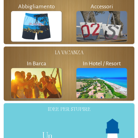
Abbigliamento
Accessori
LA VACANZA
In Barca
In Hotel / Resort
IDEE PER STUPIRE
Un