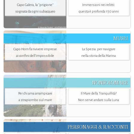
Capo Galera, la "prigione"
Immersioni nei relitti:
sognata da ogni subacqueo
questa è profonda 150 anni
MUSEI
Capo Horn fa rivivere imprese
La Spezia. per navigare
ai confini dell’impossibile
nella storia della Marina
NONSOLOMARE
Per chi ama arrampicare
Il Mare della Tranquillità?
a strapiombo sul mare
Non serve andare sulla Luna
PERSONAGGI & RACCONTI