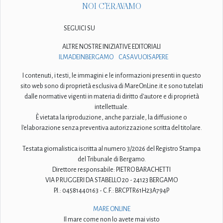
NOI C'ERAVAMO
SEGUICI SU
ALTRE NOSTRE INIZIATIVE EDITORIALI
ILMADEINBERGAMO
CASAVUOISAPERE
I contenuti, i testi, le immagini e le informazioni presenti in questo
sito web sono di proprietà esclusiva di MareOnLine.it e sono tutelati
dalle normative vigenti in materia di diritto d'autore e di proprietà
intellettuale.
È vietata la riproduzione, anche parziale, la diffusione o
l'elaborazione senza preventiva autorizzazione scritta del titolare.
Testata giornalistica iscritta al numero 3/2026 del Registro Stampa
del Tribunale di Bergamo.
Direttore responsabile: PIETRO BARACHETTI
VIA P. RUGGERI DA STABELLO 20 - 24123 BERGAMO
P.I.: 04581440163 - C.F.: BRCPTR61H23A794P
MARE ONLINE
Il mare come non lo avete mai visto