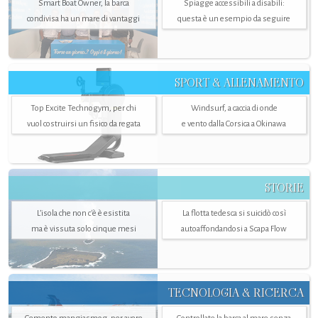
Smart Boat Owner, la barca
Spiagge accessibili a disabili:
condivisa ha un mare di vantaggi
questa è un esempio da seguire
SPORT & ALLENAMENTO
Top Excite Technogym, per chi
Windsurf, a caccia di onde
vuol costruirsi un fisico da regata
e vento dalla Corsica a Okinawa
STORIE
L’isola che non c'è è esistita
La flotta tedesca si suicidò così
ma è vissuta solo cinque mesi
autoaffondandosi a Scapa Flow
TECNOLOGIA & RICERCA