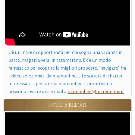
C'è un mare di opportunità per chi sogna una vacanza in
barca, magari a vela, in catamarano. E c'è un modo
fantastico per scoprire le migliori proposte: "navigare" fra
i video selezionati da mareonline.it. Le società di charter
interessate a postare su mareonline.it propri video
possono inviare una e mail a
mareonline@mareonline.it
HOTEL E RESORT