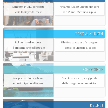
Sangermani, qui sono nate
Fincantieri, raggiungere Net zero
le Rolls-Royce del mare
con 15 anni d'anticipo si può
CASE & ARREDI
La libreria-veliero dove
Il lettino barca a vela fa navigare
i libri sembrano galleggiare
i bimbi in un mare di sogni
CROCIERE
Navigare nei fiordi fa fiorire
Stad Amsterdam, la leggenda
emozioni profondissime
della navigazione a vela rivive
EVENTI