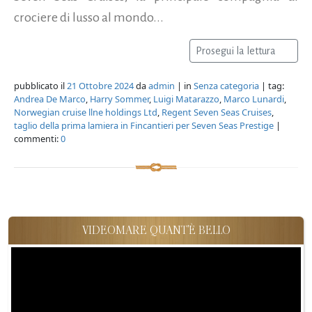
crociere di lusso al mondo...
Prosegui la lettura
pubblicato il
21 Ottobre 2024
da
admin
| in
Senza categoria
| tag:
Andrea De Marco
,
Harry Sommer
,
Luigi Matarazzo
,
Marco Lunardi
,
Norwegian cruise llne holdings Ltd
,
Regent Seven Seas Cruises
,
taglio della prima lamiera in Fincantieri per Seven Seas Prestige
|
commenti:
0
VIDEOMARE QUANT'È BELLO