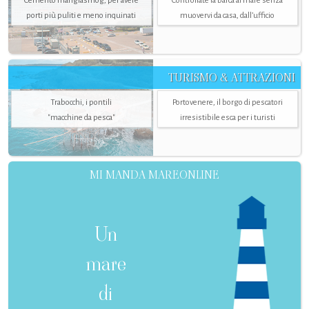
Cemento mangiasmog, per avere
Controllate la barca al mare senza
porti più puliti e meno inquinati
muovervi da casa, dall’ufficio
TURISMO & ATTRAZIONI
Trabocchi, i pontili
Portovenere, il borgo di pescatori
"macchine da pesca"
irresistibile esca per i turisti
MI MANDA MAREONLINE
Un
mare
di