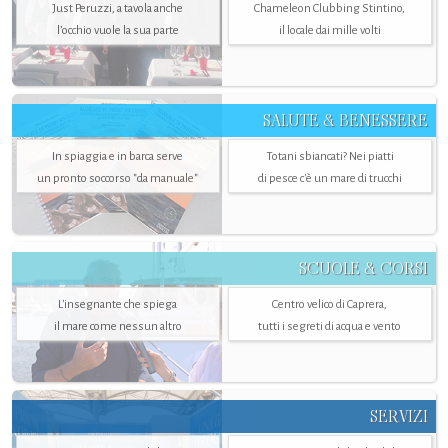
Just Peruzzi, a tavola anche
Chameleon Clubbing Stintino,
l’occhio vuole la sua parte
il locale dai mille volti
SALUTE & BENESSERE
In spiaggia e in barca serve
Totani sbiancati? Nei piatti
un pronto soccorso "da manuale"
di pesce c'è un mare di trucchi
SCUOLE & CORSI
L'insegnante che spiega
Centro velico di Caprera,
il mare come nessun altro
tutti i segreti di acqua e vento
SERVIZI