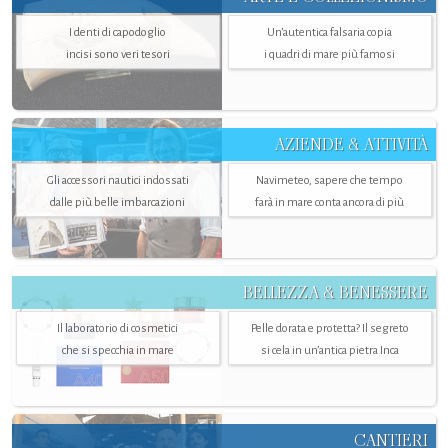
I denti di capodoglio
Un’autentica falsaria copia
incisi sono veri tesori
i quadri di mare più famosi
AZIENDE & ATTIVITÀ
Gli accessori nautici indossati
Navimeteo, sapere che tempo
dalle più belle imbarcazioni
farà in mare conta ancora di più
BELLEZZA & BENESSERE
Il laboratorio di cosmetici
Pelle dorata e protetta? Il segreto
che si specchia in mare
si cela in un’antica pietra Inca
CANTIERI