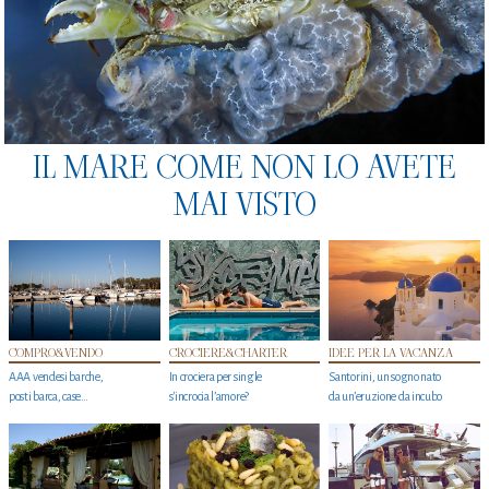
IL MARE COME NON LO AVETE
MAI VISTO
COMPRO&VENDO
CROCIERE&CHARTER
IDEE PER LA VACANZA
AAA vendesi barche,
In crociera per single
Santorini, un sogno nato
posti barca, case…
s'incrocia l’amore?
da un’eruzione da incubo