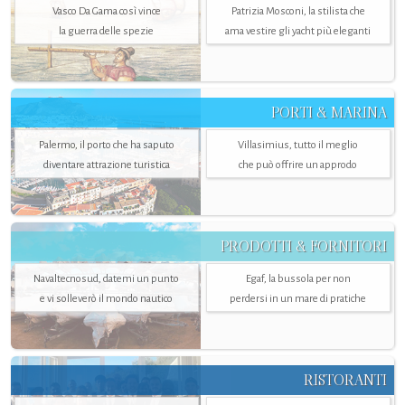
Vasco Da Gama così vince
Patrizia Mosconi, la stilista che
la guerra delle spezie
ama vestire gli yacht più eleganti
PORTI & MARINA
Palermo, il porto che ha saputo
Villasimius, tutto il meglio
diventare attrazione turistica
che può offrire un approdo
PRODOTTI & FORNITORI
Navaltecnosud, datemi un punto
Egaf, la bussola per non
e vi solleverò il mondo nautico
perdersi in un mare di pratiche
RISTORANTI