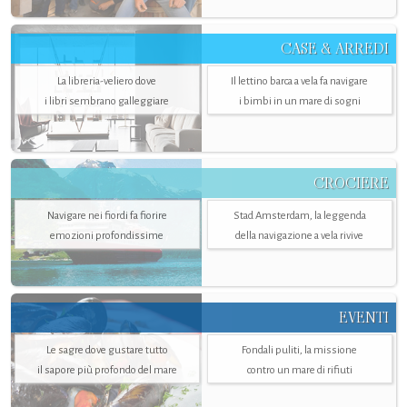
CASE & ARREDI
La libreria-veliero dove
Il lettino barca a vela fa navigare
i libri sembrano galleggiare
i bimbi in un mare di sogni
CROCIERE
Navigare nei fiordi fa fiorire
Stad Amsterdam, la leggenda
emozioni profondissime
della navigazione a vela rivive
EVENTI
Le sagre dove gustare tutto
Fondali puliti, la missione
il sapore più profondo del mare
contro un mare di rifiuti