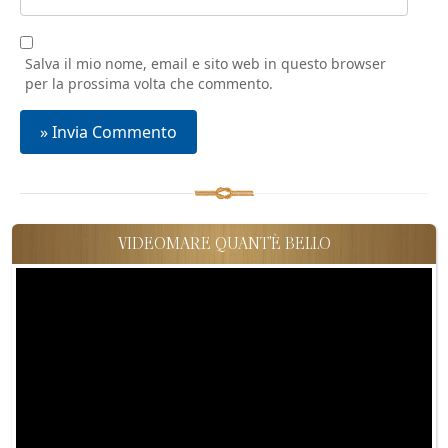
Salva il mio nome, email e sito web in questo browser
per la prossima volta che commento.
VIDEOMARE QUANT'È BELLO