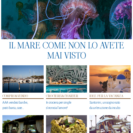
IL MARE COME NON LO AVETE
MAI VISTO
COMPRO&VENDO
CROCIERE&CHARTER
IDEE PER LA VACANZA
AAA vendesi barche,
In crociera per single
Santorini, un sogno nato
posti barca, case…
s'incrocia l’amore?
da un’eruzione da incubo