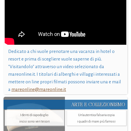
Dedicato a chi vuole prenotare una vacanza in hotel o
resort e prima di scegliere vuole saperne di più.
"Visitandolo" attraverso un video selezionato da
mareonline.it. I titolari di alberghi e villaggi interessati a
mettere on line propri filmati possono inviare una e mail
a
mareonline@mareonline.it
ARTE E COLLEZIONISMO
I denti di capodoglio
Un’autentica falsaria copia
incisi sono veri tesori
i quadri di mare più famosi