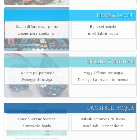
FIERE & SALONI
Salone di Canness, il primo
Il giro del mondo
amore non si scorda mai
in 40 Saloni nautici
GIOIELLI & OROLOGI
La pietra più preziosa?
Maggi Officine, sott’acqua
Protegge chi naviga
l'orologio ha un valore immenso
LAVORI SULL’ACQUA
Come diventare hostess
Italsub: sommersi dal lavoro
e steward di bordo
non è solo un modo di dire