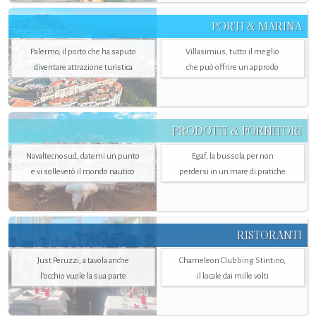
PORTI & MARINA
Palermo, il porto che ha saputo
Villasimius, tutto il meglio
diventare attrazione turistica
che può offrire un approdo
PRODOTTI & FORNITORI
Navaltecnosud, datemi un punto
Egaf, la bussola per non
e vi solleverò il mondo nautico
perdersi in un mare di pratiche
RISTORANTI
Just Peruzzi, a tavola anche
Chameleon Clubbing Stintino,
l’occhio vuole la sua parte
il locale dai mille volti