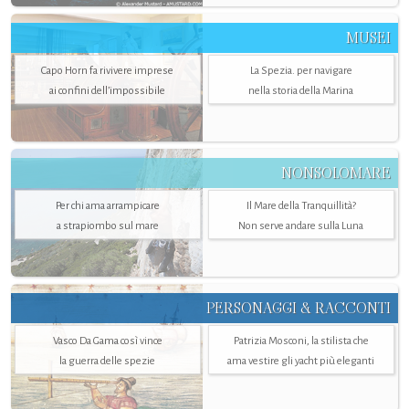
MUSEI
Capo Horn fa rivivere imprese
La Spezia. per navigare
ai confini dell’impossibile
nella storia della Marina
NONSOLOMARE
Per chi ama arrampicare
Il Mare della Tranquillità?
a strapiombo sul mare
Non serve andare sulla Luna
PERSONAGGI & RACCONTI
Vasco Da Gama così vince
Patrizia Mosconi, la stilista che
la guerra delle spezie
ama vestire gli yacht più eleganti