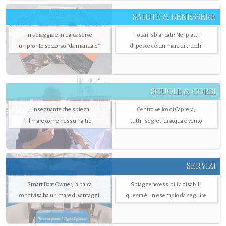
SALUTE & BENESSERE
In spiaggia e in barca serve
Totani sbiancati? Nei piatti
un pronto soccorso "da manuale"
di pesce c'è un mare di trucchi
SCUOLE & CORSI
L'insegnante che spiega
Centro velico di Caprera,
il mare come nessun altro
tutti i segreti di acqua e vento
SERVIZI
Smart Boat Owner, la barca
Spiagge accessibili a disabili:
condivisa ha un mare di vantaggi
questa è un esempio da seguire