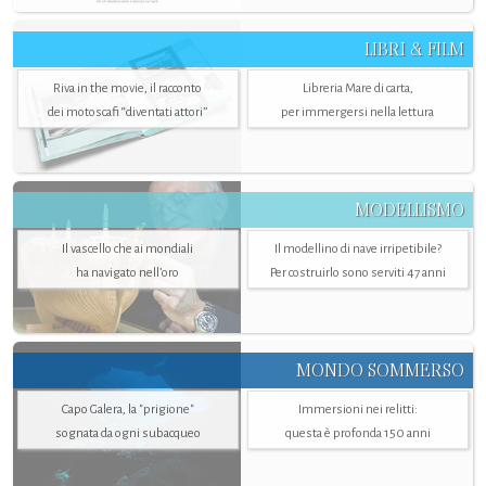
LIBRI & FILM
Riva in the movie, il racconto
Libreria Mare di carta,
dei motoscafi “diventati attori”
per immergersi nella lettura
MODELLISMO
Il vascello che ai mondiali
Il modellino di nave irripetibile?
ha navigato nell’oro
Per costruirlo sono serviti 47 anni
MONDO SOMMERSO
Capo Galera, la "prigione"
Immersioni nei relitti:
sognata da ogni subacqueo
questa è profonda 150 anni