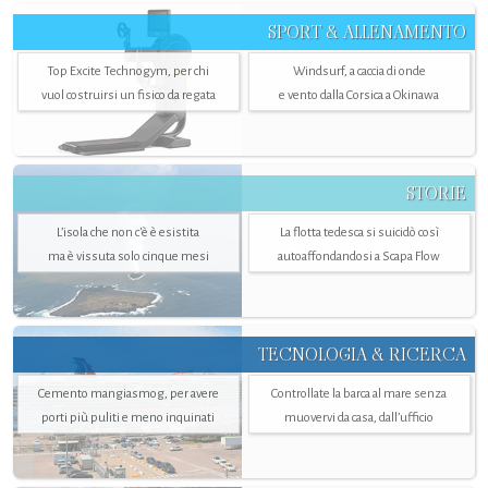
SPORT & ALLENAMENTO
Top Excite Technogym, per chi
Windsurf, a caccia di onde
vuol costruirsi un fisico da regata
e vento dalla Corsica a Okinawa
STORIE
L’isola che non c'è è esistita
La flotta tedesca si suicidò così
ma è vissuta solo cinque mesi
autoaffondandosi a Scapa Flow
TECNOLOGIA & RICERCA
Cemento mangiasmog, per avere
Controllate la barca al mare senza
porti più puliti e meno inquinati
muovervi da casa, dall’ufficio