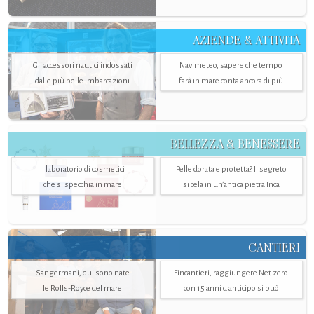
AZIENDE & ATTIVITÀ
Gli accessori nautici indossati
Navimeteo, sapere che tempo
dalle più belle imbarcazioni
farà in mare conta ancora di più
BELLEZZA & BENESSERE
Il laboratorio di cosmetici
Pelle dorata e protetta? Il segreto
che si specchia in mare
si cela in un’antica pietra Inca
CANTIERI
Sangermani, qui sono nate
Fincantieri, raggiungere Net zero
le Rolls-Royce del mare
con 15 anni d'anticipo si può