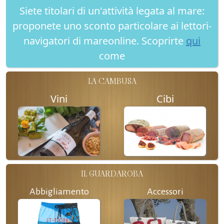
Siete titolari di un'attività legata al mare:
proponete uno sconto particolare ai lettori-
navigatori di mareonline. Scoprirte
qui
come
LA CAMBUSA
Vini
Cibi
IL GUARDAROBA
Abbigliamento
Accessori