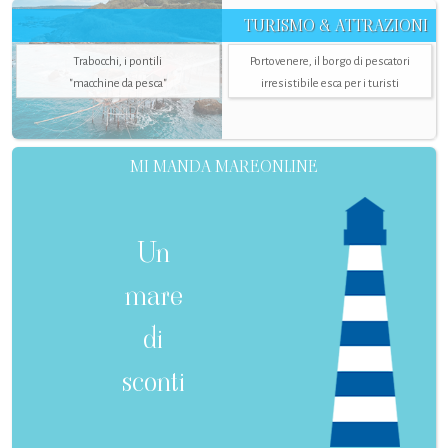
TURISMO & ATTRAZIONI
Trabocchi, i pontili
Portovenere, il borgo di pescatori
"macchine da pesca"
irresistibile esca per i turisti
MI MANDA MAREONLINE
Un
mare
di
sconti