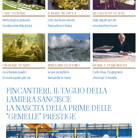
CASE DA MARE
IL MARE IN TAVOLA
REGALI SOTTO IL SOLE
Porto degli argonauti,
I cibi che fanno venire
Idee regalo per chi
la costa smeralda jonica
l’acquolina in bocca
ama barche e mare
UN MARE DI ARTE
IMMAGINI DA SOGNO
STORIE E PERSONAGGI
I più famosi quadri
Le più incredibili
Carlo Riva, l’ingegnere
di mare copiati per voi
burrasche in mare
che stupi' il mondo
FINCANTIERI, IL TAGLIO DELLA
LAMIERA SANCISCE
LA NASCITA DELLA PRIME DELLE
"GEMELLE" PRESTIGE