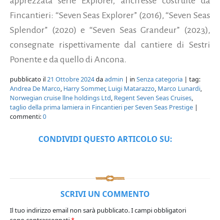
apprezzata serie Explorer, anch’esse costruite da
Fincantieri: “Seven Seas Explorer” (2016), “Seven Seas
Splendor” (2020) e “Seven Seas Grandeur” (2023),
consegnate rispettivamente dal cantiere di Sestri
Ponente e da quello di Ancona.
pubblicato il
21 Ottobre 2024
da
admin
| in
Senza categoria
| tag:
Andrea De Marco
,
Harry Sommer
,
Luigi Matarazzo
,
Marco Lunardi
,
Norwegian cruise llne holdings Ltd
,
Regent Seven Seas Cruises
,
taglio della prima lamiera in Fincantieri per Seven Seas Prestige
|
commenti:
0
CONDIVIDI QUESTO ARTICOLO SU:
SCRIVI UN COMMENTO
Il tuo indirizzo email non sarà pubblicato.
I campi obbligatori