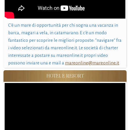
C'è un mare di opportunità per chi sogna una vacanza in
barca, magari a vela, in catamarano. E c'è un modo
fantastico per scoprire le migliori proposte: "navigare" fra
i video selezionati da mareonline.it. Le società di charter
interessate a postare su mareonline.it propri video
possono inviare una e mail a
mareonline@mareonline.it
HOTEL E RESORT