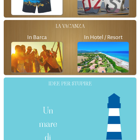
LA VACANZA
In Barca
In Hotel / Resort
IDEE PER STUPIRE
Un
mare
di