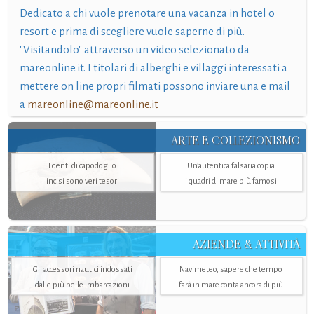
Dedicato a chi vuole prenotare una vacanza in hotel o
resort e prima di scegliere vuole saperne di più.
"Visitandolo" attraverso un video selezionato da
mareonline.it. I titolari di alberghi e villaggi interessati a
mettere on line propri filmati possono inviare una e mail
a
mareonline@mareonline.it
ARTE E COLLEZIONISMO
I denti di capodoglio
Un’autentica falsaria copia
incisi sono veri tesori
i quadri di mare più famosi
AZIENDE & ATTIVITÀ
Gli accessori nautici indossati
Navimeteo, sapere che tempo
dalle più belle imbarcazioni
farà in mare conta ancora di più