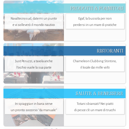
PRODOTTI & FORNITORI
Navaltecnosud, datemi un punto
Egaf, la bussola per non
e vi solleverò il mondo nautico
perdersi in un mare di pratiche
RISTORANTI
Just Peruzzi, a tavola anche
Chameleon Clubbing Stintino,
l’occhio vuole la sua parte
il locale dai mille volti
SALUTE & BENESSERE
In spiaggia e in barca serve
Totani sbiancati? Nei piatti
un pronto soccorso "da manuale"
di pesce c'è un mare di trucchi