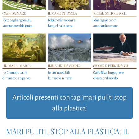
CASE DA MARE
IL MARE IN TAVOLA
REGALI SOTTO IL SOLE
Porto degli argonauti,
I cibi che fanno venire
Idee regalo per chi
la costa smeralda jonica
l’acquolina in bocca
ama barche e mare
UN MARE DI ARTE
IMMAGINI DA SOGNO
STORIE E PERSONAGGI
I più famosi quadri
Le più incredibili
Carlo Riva, l’ingegnere
di mare copiati per voi
burrasche in mare
che stupi' il mondo
Articoli presenti con tag 'mari puliti stop
alla plastica'
MARI PULITI, STOP ALLA PLASTICA: IL