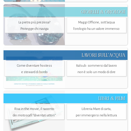
GIOIELLI & OROLOGI
La pietra più preziosa?
Maggi Officine, sott’acqua
Protegge chi naviga
l'orologio ha un valore immenso
LAVORI SULL’ACQUA
Come diventare hostess
Italsub: sommersi dal lavoro
e steward di bordo
non è solo un modo di dire
LIBRI & FILM
Riva in the movie, il racconto
Libreria Mare di carta,
dei motoscafi “diventati attori”
per immergersi nella lettura