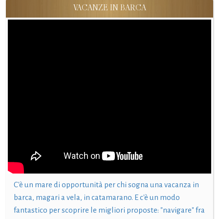
VACANZE IN BARCA
C'è un mare di opportunità per chi sogna una vacanza in
barca, magari a vela, in catamarano. E c'è un modo
fantastico per scoprire le migliori proposte: "navigare" fra