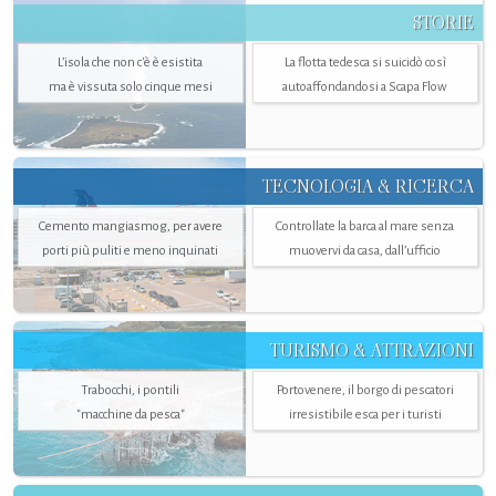
STORIE
L’isola che non c'è è esistita
La flotta tedesca si suicidò così
ma è vissuta solo cinque mesi
autoaffondandosi a Scapa Flow
TECNOLOGIA & RICERCA
Cemento mangiasmog, per avere
Controllate la barca al mare senza
porti più puliti e meno inquinati
muovervi da casa, dall’ufficio
TURISMO & ATTRAZIONI
Trabocchi, i pontili
Portovenere, il borgo di pescatori
"macchine da pesca"
irresistibile esca per i turisti