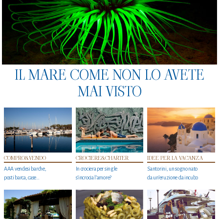
IL MARE COME NON LO AVETE
MAI VISTO
COMPRO&VENDO
CROCIERE&CHARTER
IDEE PER LA VACANZA
AAA vendesi barche,
In crociera per single
Santorini, un sogno nato
posti barca, case…
s'incrocia l’amore?
da un’eruzione da incubo