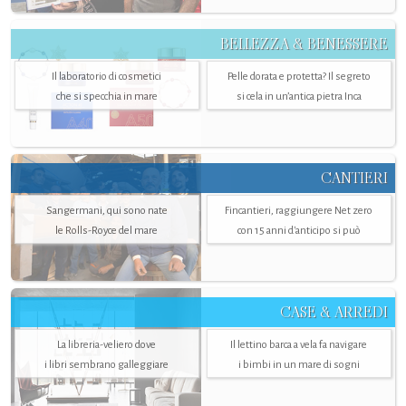
BELLEZZA & BENESSERE
Il laboratorio di cosmetici
Pelle dorata e protetta? Il segreto
che si specchia in mare
si cela in un’antica pietra Inca
CANTIERI
Sangermani, qui sono nate
Fincantieri, raggiungere Net zero
le Rolls-Royce del mare
con 15 anni d'anticipo si può
CASE & ARREDI
La libreria-veliero dove
Il lettino barca a vela fa navigare
i libri sembrano galleggiare
i bimbi in un mare di sogni