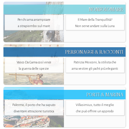
NONSOLOMARE
Per chi ama arrampicare
Il Mare della Tranquillità?
a strapiombo sul mare
Non serve andare sulla Luna
PERSONAGGI & RACCONTI
Vasco Da Gama così vince
Patrizia Mosconi, la stilista che
la guerra delle spezie
ama vestire gli yacht più eleganti
PORTI & MARINA
Palermo, il porto che ha saputo
Villasimius, tutto il meglio
diventare attrazione turistica
che può offrire un approdo