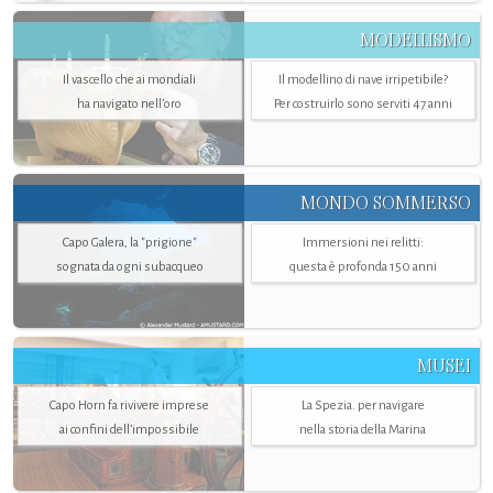
MODELLISMO
Il vascello che ai mondiali
Il modellino di nave irripetibile?
ha navigato nell’oro
Per costruirlo sono serviti 47 anni
MONDO SOMMERSO
Capo Galera, la "prigione"
Immersioni nei relitti:
sognata da ogni subacqueo
questa è profonda 150 anni
MUSEI
Capo Horn fa rivivere imprese
La Spezia. per navigare
ai confini dell’impossibile
nella storia della Marina