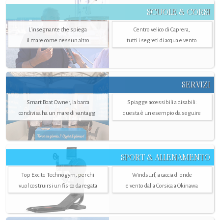
SCUOLE & CORSI
L'insegnante che spiega
Centro velico di Caprera,
il mare come nessun altro
tutti i segreti di acqua e vento
SERVIZI
Smart Boat Owner, la barca
Spiagge accessibili a disabili:
condivisa ha un mare di vantaggi
questa è un esempio da seguire
SPORT & ALLENAMENTO
Top Excite Technogym, per chi
Windsurf, a caccia di onde
vuol costruirsi un fisico da regata
e vento dalla Corsica a Okinawa