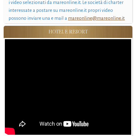
i video selezionati da mareonline.it. Le società di charter
interessate a postare su mareonline.it propri video
possono inviare una e mail a
mareonline@mareonline.it
HOTEL E RESORT