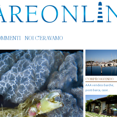
OMMENTI
NOI C'ERAVAMO
COMPRO&VENDO
AAA vendesi barche,
posti barca, case…