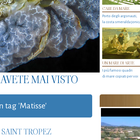
CASE DA MARE
Porto degli argonauti,
la costa smeralda jonic
UN MARE DI ARTE
I più famosi quadri
AVETE MAI VISTO
di mare copiati per voi
n tag 'Matisse'
 SAINT TROPEZ