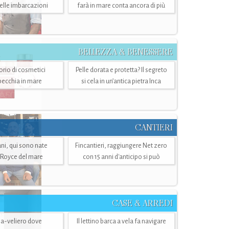
belle imbarcazioni
farà in mare conta ancora di più
BELLEZZA & BENESSERE
torio di cosmetici
Pelle dorata e protetta? Il segreto
specchia in mare
si cela in un’antica pietra Inca
CANTIERI
i, qui sono nate
Fincantieri, raggiungere Net zero
-Royce del mare
con 15 anni d'anticipo si può
CASE & ARREDI
ria-veliero dove
Il lettino barca a vela fa navigare