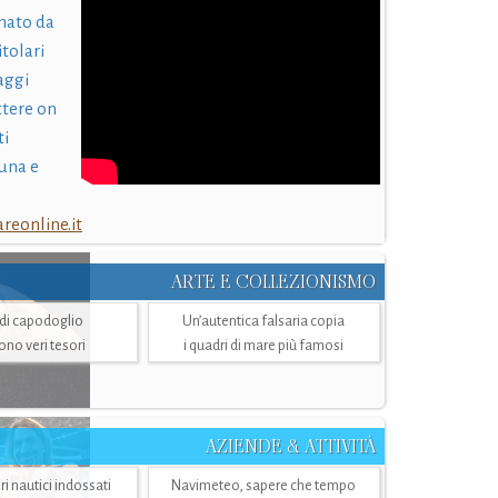
nato da
itolari
laggi
ttere on
ti
una e
eonline.it
ARTE E COLLEZIONISMO
i di capodoglio
Un’autentica falsaria copia
sono veri tesori
i quadri di mare più famosi
AZIENDE & ATTIVITÀ
ri nautici indossati
Navimeteo, sapere che tempo