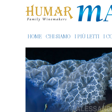
HOME
CHI SIAMO
I PIÙ LETTI
I C