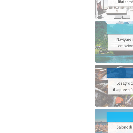
i libri se
Navigare ne
emozion
Le sagre 
il sapore pi
Salone di