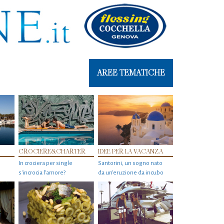
AREE TEMATICHE
CROCIERE&CHARTER
IDEE PER LA VACANZA
In crociera per single
Santorini, un sogno nato
s'incrocia l’amore?
da un’eruzione da incubo