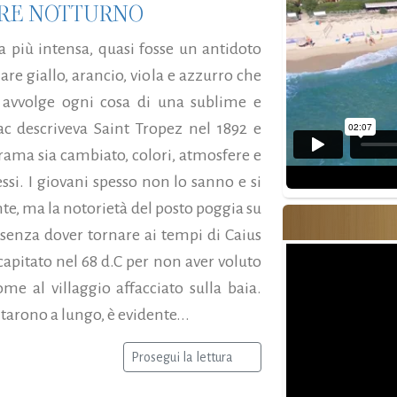
ORE NOTTURNO
ia più intensa, quasi fosse un antidoto
are giallo, arancio, viola e azzurro che
e avvolge ogni cosa di una sublime e
nac descriveva Saint Tropez nel 1892 e
rama sia cambiato, colori, atmosfere e
ssi. I giovani spesso non lo sanno e si
e, ma la notorietà del posto poggia su
 senza dover tornare ai tempi di Caius
capitato nel 68 d.C per non aver voluto
me al villaggio affacciato sulla baia.
itarono a lungo, è evidente...
Prosegui la lettura