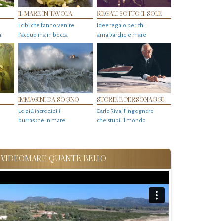
IL MARE IN TAVOLA
REGALI SOTTO IL SOLE
I cibi che fanno venire
Idee regalo per chi
a
l’acquolina in bocca
ama barche e mare
IMMAGINI DA SOGNO
STORIE E PERSONAGGI
Le più incredibili
Carlo Riva, l’ingegnere
burrasche in mare
che stupi' il mondo
VIDEOMARE QUANT'È BELLO