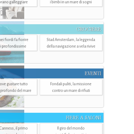
mbrano galleggiare
i bimbi in un mare di sogni
CROCIERE
i fiordi fa fiorire
Stad Amsterdam, la leggenda
i profondissime
della navigazione a vela rivive
EVENTI
dove gustare tutto
Fondali puliti, la missione
ù profondo del mare
contro un mare di rifiuti
FIERE & SALONI
 Canness, il primo
Il giro del mondo