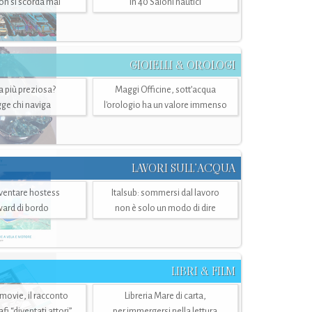
n si scorda mai
in 40 Saloni nautici
GIOIELLI & OROLOGI
ra più preziosa?
Maggi Officine, sott’acqua
ge chi naviga
l'orologio ha un valore immenso
LAVORI SULL’ACQUA
ventare hostess
Italsub: sommersi dal lavoro
ward di bordo
non è solo un modo di dire
LIBRI & FILM
 movie, il racconto
Libreria Mare di carta,
i “diventati attori”
per immergersi nella lettura