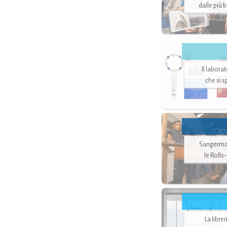
dalle più 
Il labora
che si 
Sangerman
le Rolls
La libre