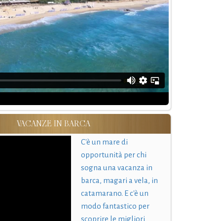
VACANZE IN BARCA
C'è un mare di
opportunità per chi
sogna una vacanza in
barca, magari a vela, in
catamarano. E c'è un
modo fantastico per
scoprire le migliori