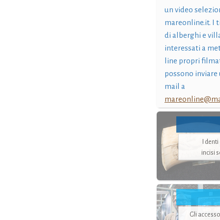
un video selezio
mareonline.it. I t
di alberghi e vil
interessati a me
line propri filma
possono inviare 
mail a
mareonline@mar
I dent
incisi 
Gli accesso