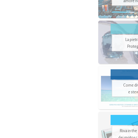
amore no
La piet
Proteg
Come di
e ste
Riva in the
dei motoscaf