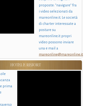
proposte: "navigare" fra
i video selezionati da
mareonline.it. Le società
di charter interessate a
postare su
mareonline.it propri
video possono inviare
una e mail a
mareonline@mareonline.it
HOTEL E RESORT
uole
acanza
 e prima
e
traverso