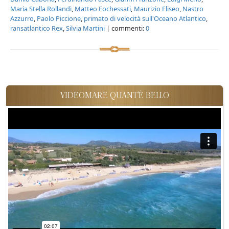
Maria Stella Rollandi
,
Matteo Fochessati
,
Maurizio Eliseo
,
Nastro
Azzurro
,
Paolo Piccione
,
primato di velocità sull'Oceano Atlantico
,
ransatlantico Rex
,
Silvia Martini
| commenti:
0
VIDEOMARE QUANT'È BELLO