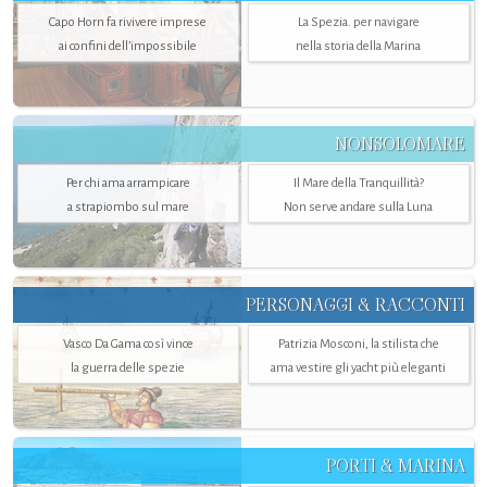
Capo Horn fa rivivere imprese
La Spezia. per navigare
ai confini dell’impossibile
nella storia della Marina
NONSOLOMARE
Per chi ama arrampicare
Il Mare della Tranquillità?
a strapiombo sul mare
Non serve andare sulla Luna
PERSONAGGI & RACCONTI
Vasco Da Gama così vince
Patrizia Mosconi, la stilista che
la guerra delle spezie
ama vestire gli yacht più eleganti
PORTI & MARINA