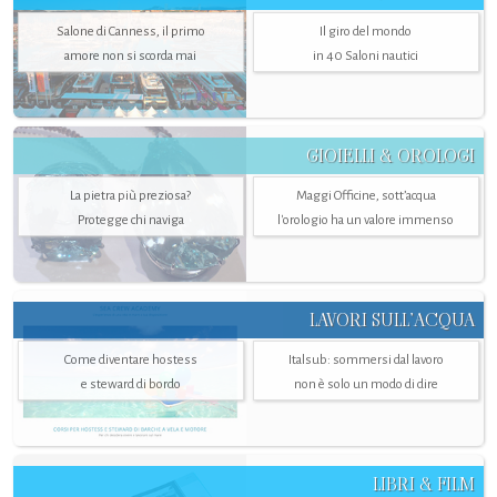
Salone di Canness, il primo
Il giro del mondo
amore non si scorda mai
in 40 Saloni nautici
GIOIELLI & OROLOGI
La pietra più preziosa?
Maggi Officine, sott’acqua
Protegge chi naviga
l'orologio ha un valore immenso
LAVORI SULL’ACQUA
Come diventare hostess
Italsub: sommersi dal lavoro
e steward di bordo
non è solo un modo di dire
LIBRI & FILM