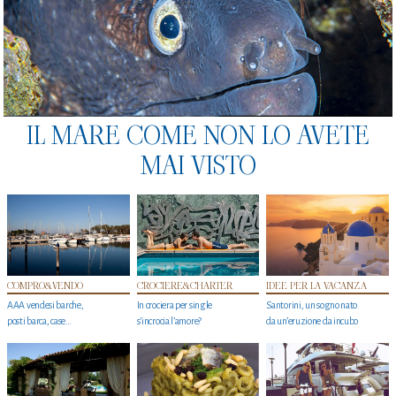
IL MARE COME NON LO AVETE
MAI VISTO
COMPRO&VENDO
CROCIERE&CHARTER
IDEE PER LA VACANZA
AAA vendesi barche,
In crociera per single
Santorini, un sogno nato
posti barca, case…
s'incrocia l’amore?
da un’eruzione da incubo