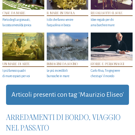
CASE DA MARE
IL MARE IN TAVOLA
REGALI SOTTO IL SOLE
Porto degli argonauti,
I cibi che fanno venire
Idee regalo per chi
la costa smeralda jonica
l’acquolina in bocca
ama barche e mare
UN MARE DI ARTE
IMMAGINI DA SOGNO
STORIE E PERSONAGGI
I più famosi quadri
Le più incredibili
Carlo Riva, l’ingegnere
di mare copiati per voi
burrasche in mare
che stupi' il mondo
Articoli presenti con tag 'Maurizio Eliseo'
ARREDAMENTI DI BORDO, VIAGGIO
NEL PASSATO