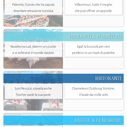
Palermo, il porto che ha saputo
Villasimius, tutto il meglio
diventare attrazione turistica
che può offrire un approdo
PRODOTTI & FORNITORI
Navaltecnosud, datemi un punto
Egaf, la bussola per non
e vi solleverò il mondo nautico
perdersi in un mare di pratiche
RISTORANTI
Just Peruzzi, a tavola anche
Chameleon Clubbing Stintino,
l’occhio vuole la sua parte
il locale dai mille volti
SALUTE & BENESSERE