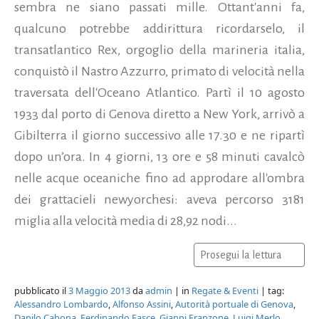
sembra ne siano passati mille. Ottant'anni fa,
qualcuno potrebbe addirittura ricordarselo, il
transatlantico Rex, orgoglio della marineria italia,
conquistò il Nastro Azzurro, primato di velocità nella
traversata dell'Oceano Atlantico. Partì il 10 agosto
1933 dal porto di Genova diretto a New York, arrivò a
Gibilterra il giorno successivo alle 17.30 e ne ripartì
dopo un’ora. In 4 giorni, 13 ore e 58 minuti cavalcò
nelle acque oceaniche fino ad approdare all'ombra
dei grattacieli newyorchesi: aveva percorso 3181
miglia alla velocità media di 28,92 nodi...
Prosegui la lettura
pubblicato il
3 Maggio 2013
da
admin
| in
Regate & Eventi
| tag:
Alessandro Lombardo
,
Alfonso Assini
,
Autorità portuale di Genova
,
Danilo Cabona
,
Ferdinando Fasce
,
Gianni Franzone
,
Luigi Merlo
,