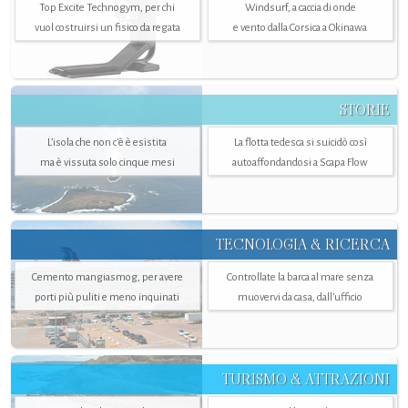
Top Excite Technogym, per chi
Windsurf, a caccia di onde
vuol costruirsi un fisico da regata
e vento dalla Corsica a Okinawa
STORIE
L’isola che non c'è è esistita
La flotta tedesca si suicidò così
ma è vissuta solo cinque mesi
autoaffondandosi a Scapa Flow
TECNOLOGIA & RICERCA
Cemento mangiasmog, per avere
Controllate la barca al mare senza
porti più puliti e meno inquinati
muovervi da casa, dall’ufficio
TURISMO & ATTRAZIONI