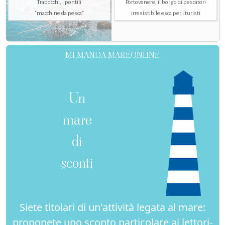
Trabocchi, i pontili
Portovenere, il borgo di pescatori
"macchine da pesca"
irresistibile esca per i turisti
MI MANDA MAREONLINE
Un
mare
di
sconti
Siete titolari di un'attività legata al mare:
proponete uno sconto particolare ai lettori-