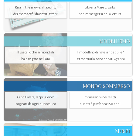
Riva in the movie, il racconto
Libreria Mare di carta,
dei motoscafi “diventati attori”
per immergersi nella lettura
MODELLISMO
Il vascello che ai mondiali
Il modellino di nave irripetibile?
ha navigato nell’oro
Per costruirlo sono serviti 47 anni
MONDO SOMMERSO
Capo Galera, la "prigione"
Immersioni nei relitti:
sognata da ogni subacqueo
questa è profonda 150 anni
MUSEI