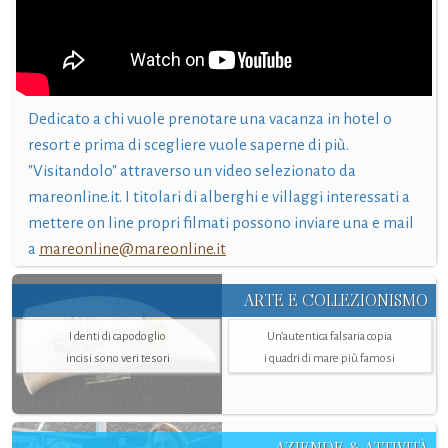
Dedicato a chi vuole prenotare una vacanza in hotel o
resort e prima di scegliere vuole saperne di più.
"Visitandolo" attraverso un video selezionato da
mareonline.it. I titolari di alberghi e villaggi interessati a
mettere on line propri filmati possono inviare una e mail
a
mareonline@mareonline.it
ARTE E COLLEZIONISMO
I denti di capodoglio
Un’autentica falsaria copia
incisi sono veri tesori
i quadri di mare più famosi