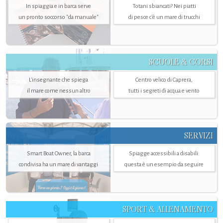
In spiaggia e in barca serve
Totani sbiancati? Nei piatti
un pronto soccorso "da manuale"
di pesce c'è un mare di trucchi
SCUOLE & CORSI
L'insegnante che spiega
Centro velico di Caprera,
il mare come nessun altro
tutti i segreti di acqua e vento
SERVIZI
Smart Boat Owner, la barca
Spiagge accessibili a disabili:
condivisa ha un mare di vantaggi
questa è un esempio da seguire
SPORT & ALLENAMENTO