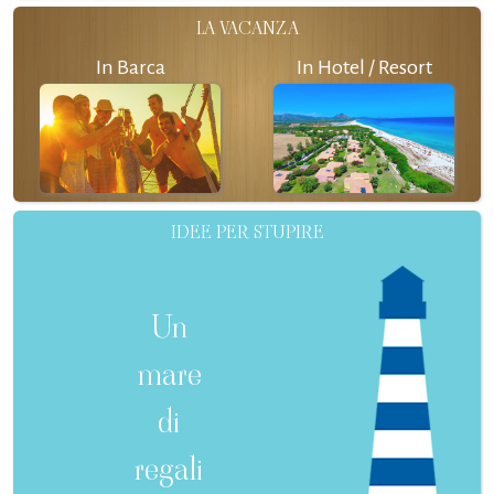
LA VACANZA
In Barca
In Hotel / Resort
IDEE PER STUPIRE
Un
mare
di
regali