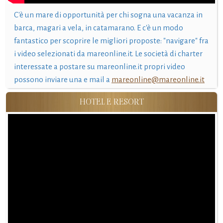
C'è un mare di opportunità per chi sogna una vacanza in
barca, magari a vela, in catamarano. E c'è un modo
fantastico per scoprire le migliori proposte: "navigare" fra
i video selezionati da mareonline.it. Le società di charter
interessate a postare su mareonline.it propri video
possono inviare una e mail a
mareonline@mareonline.it
HOTEL E RESORT