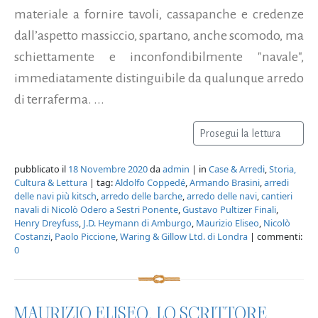
materiale a fornire tavoli, cassapanche e credenze
dall’aspetto massiccio, spartano, anche scomodo, ma
schiettamente e inconfondibilmente "navale",
immediatamente distinguibile da qualunque arredo
di terraferma. ...
Prosegui la lettura
pubblicato il
18 Novembre 2020
da
admin
| in
Case & Arredi
,
Storia,
Cultura & Lettura
| tag:
Aldolfo Coppedé
,
Armando Brasini
,
arredi
delle navi più kitsch
,
arredo delle barche
,
arredo delle navi
,
cantieri
navali di Nicolò Odero a Sestri Ponente
,
Gustavo Pultizer Finali
,
Henry Dreyfuss
,
J.D. Heymann di Amburgo
,
Maurizio Eliseo
,
Nicolò
Costanzi
,
Paolo Piccione
,
Waring & Gillow Ltd. di Londra
| commenti:
0
MAURIZIO ELISEO, LO SCRITTORE