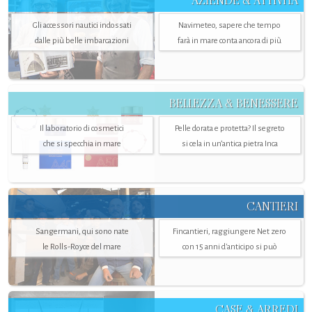
AZIENDE & ATTIVITÀ
Gli accessori nautici indossati
Navimeteo, sapere che tempo
dalle più belle imbarcazioni
farà in mare conta ancora di più
BELLEZZA & BENESSERE
Il laboratorio di cosmetici
Pelle dorata e protetta? Il segreto
che si specchia in mare
si cela in un’antica pietra Inca
CANTIERI
Sangermani, qui sono nate
Fincantieri, raggiungere Net zero
le Rolls-Royce del mare
con 15 anni d'anticipo si può
CASE & ARREDI