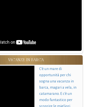
VACANZE IN BARCA
C'è un mare di
opportunità per chi
sogna una vacanza in
barca, magari a vela, in
catamarano. E c'è un
modo fantastico per
scoprire le migliori