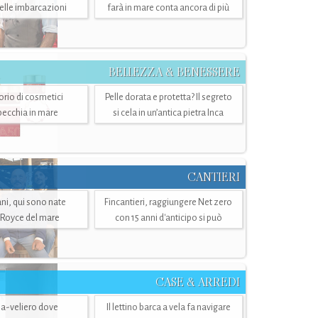
belle imbarcazioni
farà in mare conta ancora di più
BELLEZZA & BENESSERE
torio di cosmetici
Pelle dorata e protetta? Il segreto
specchia in mare
si cela in un’antica pietra Inca
CANTIERI
i, qui sono nate
Fincantieri, raggiungere Net zero
-Royce del mare
con 15 anni d'anticipo si può
CASE & ARREDI
ria-veliero dove
Il lettino barca a vela fa navigare