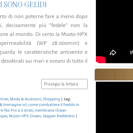
 SONO GELIDI
perto di non poterne fare a meno dopo
hi, decisamente più “fedele” non la
ione al mondo. Di certo la Musto HPX
mpermeabilità (WP 28.000mm) e
arda le caratteristiche antivento e
 desiderati sui mari e oceani di tutto il
Prosegui la lettura
rtner
,
Moda & Accessori
,
Shopping
| tag:
 & Immagine srl
,
come combattere il freddo in
e-Tex Pro a 3 strati
,
membrana Ocean
ipper
,
Musto HPX Ocean
,
skipper freddolosi
|