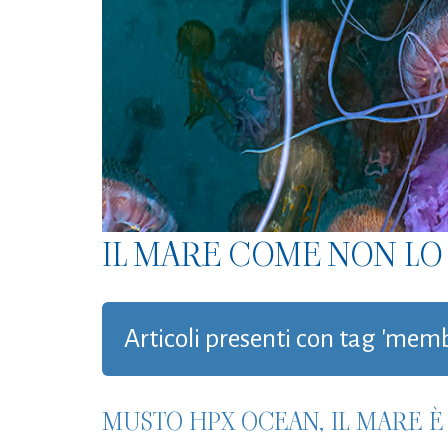
IL MARE COME NON LO 
Articoli presenti con tag 'me
MUSTO HPX OCEAN, IL MARE 