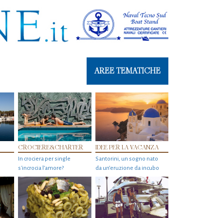
AREE TEMATICHE
CROCIERE&CHARTER
IDEE PER LA VACANZA
In crociera per single
Santorini, un sogno nato
s'incrocia l’amore?
da un’eruzione da incubo