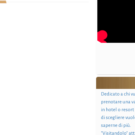
Dedicato a chi v
prenotare una v
in hotel o resort
di scegliere vuol
saperne di più.
"Visitandolo" at