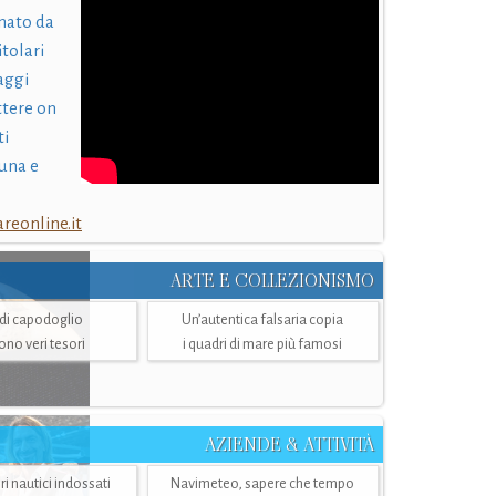
nato da
itolari
laggi
ttere on
ti
una e
eonline.it
ARTE E COLLEZIONISMO
i di capodoglio
Un’autentica falsaria copia
sono veri tesori
i quadri di mare più famosi
AZIENDE & ATTIVITÀ
ri nautici indossati
Navimeteo, sapere che tempo