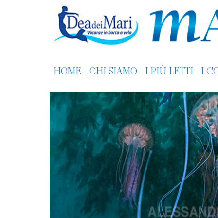
HOME
CHI SIAMO
I PIÙ LETTI
I C