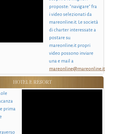
proposte: "navigare" fra
i video selezionati da
mareonline.it. Le società
di charter interessate a
postare su
mareonline.it propri
video possono inviare
una e mail a
mareonline@mareonline.it
HOTEL E RESORT
uole
acanza
 e prima
e
traverso