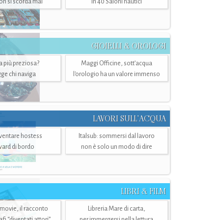
n si scorda mai
in 40 Saloni nautici
GIOIELLI & OROLOGI
ra più preziosa?
Maggi Officine, sott’acqua
ge chi naviga
l'orologio ha un valore immenso
LAVORI SULL’ACQUA
ventare hostess
Italsub: sommersi dal lavoro
ward di bordo
non è solo un modo di dire
LIBRI & FILM
 movie, il racconto
Libreria Mare di carta,
i “diventati attori”
per immergersi nella lettura