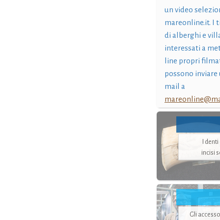
un video selezio
mareonline.it. I t
di alberghi e vil
interessati a me
line propri filma
possono inviare 
mail a
mareonline@mar
I dent
incisi 
Gli accesso