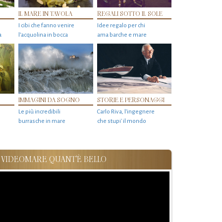
IL MARE IN TAVOLA
REGALI SOTTO IL SOLE
I cibi che fanno venire
Idee regalo per chi
a
l’acquolina in bocca
ama barche e mare
IMMAGINI DA SOGNO
STORIE E PERSONAGGI
Le più incredibili
Carlo Riva, l’ingegnere
burrasche in mare
che stupi' il mondo
VIDEOMARE QUANT'È BELLO