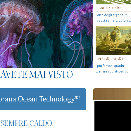
CASE DA MARE
Porto degli argonauti,
la costa smeralda jonic
UN MARE DI ARTE
I più famosi quadri
AVETE MAI VISTO
di mare copiati per voi
mbrana Ocean Technology®'
È SEMPRE CALDO