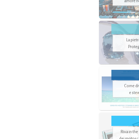
amore no
La piet
Proteg
Come di
e ste
Riva in the
dei motoscaf