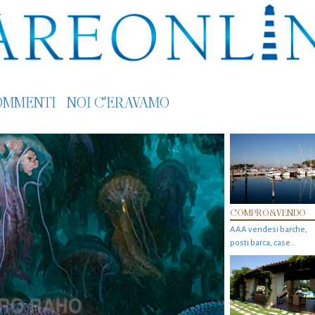
OMMENTI
NOI C'ERAVAMO
COMPRO&VENDO
AAA vendesi barche,
posti barca, case…