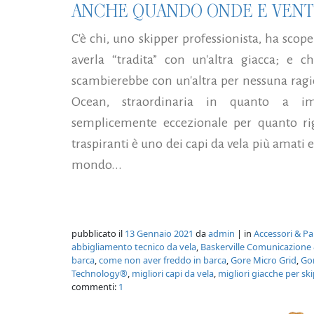
ANCHE QUANDO ONDE E VENTI
C'è chi, uno skipper professionista, ha sco
averla “tradita” con un'altra giacca; e c
scambierebbe con un'altra per nessuna rag
Ocean, straordinaria in quanto a i
semplicemente eccezionale per quanto rigu
traspiranti è uno dei capi da vela più amati e
mondo...
pubblicato il
13 Gennaio 2021
da
admin
| in
Accessori & Pa
abbigliamento tecnico da vela
,
Baskerville Comunicazione
barca
,
come non aver freddo in barca
,
Gore Micro Grid
,
Gor
Technology®
,
migliori capi da vela
,
migliori giacche per sk
commenti:
1