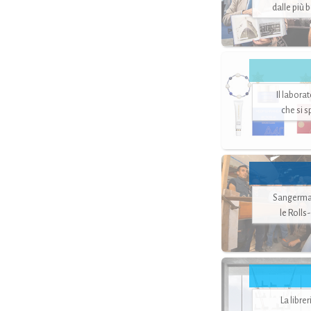
dalle più 
Il labora
che si 
Sangerman
le Rolls
La libre