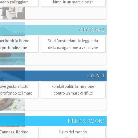
mbrano galleggiare
i bimbi in un mare di sogni
CROCIERE
i fiordi fa fiorire
Stad Amsterdam, la leggenda
i profondissime
della navigazione a vela rivive
EVENTI
dove gustare tutto
Fondali puliti, la missione
ù profondo del mare
contro un mare di rifiuti
FIERE & SALONI
 Canness, il primo
Il giro del mondo