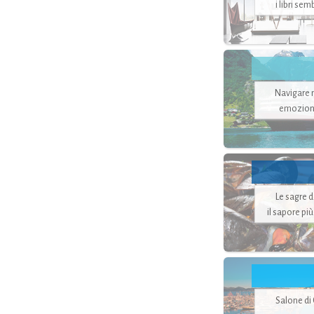
i libri se
Navigare ne
emozion
Le sagre 
il sapore pi
Salone di