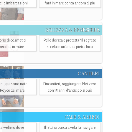
belle imbarcazioni
farà in mare conta ancora di più
BELLEZZA & BENESSERE
torio di cosmetici
Pelle dorata e protetta? Il segreto
specchia in mare
si cela in un’antica pietra Inca
CANTIERI
i, qui sono nate
Fincantieri, raggiungere Net zero
-Royce del mare
con 15 anni d'anticipo si può
CASE & ARREDI
ria-veliero dove
Il lettino barca a vela fa navigare