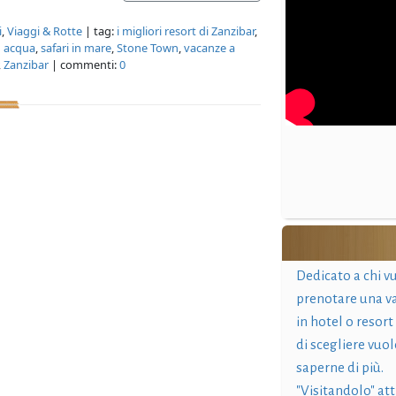
i
,
Viaggi & Rotte
| tag:
i migliori resort di Zanzibar
,
in acqua
,
safari in mare
,
Stone Town
,
vacanze a
,
Zanzibar
| commenti:
0
Dedicato a chi v
prenotare una v
in hotel o resort
di scegliere vuol
saperne di più.
"Visitandolo" at