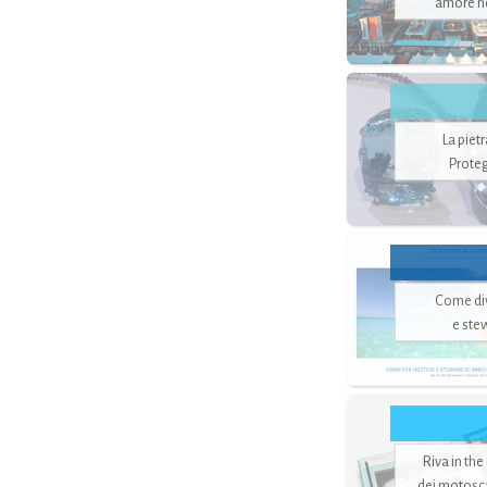
amore no
La piet
Proteg
Come di
e ste
Riva in the
dei motoscaf