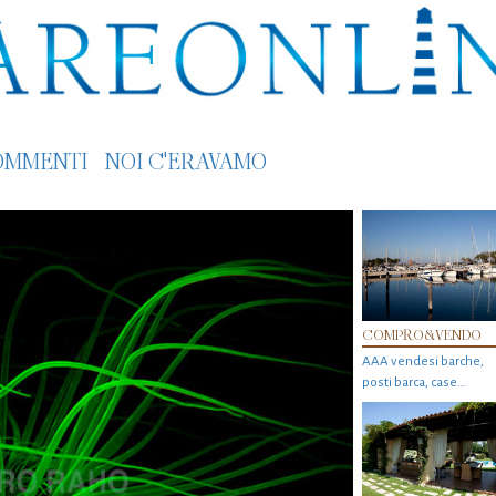
OMMENTI
NOI C'ERAVAMO
COMPRO&VENDO
AAA vendesi barche,
posti barca, case…