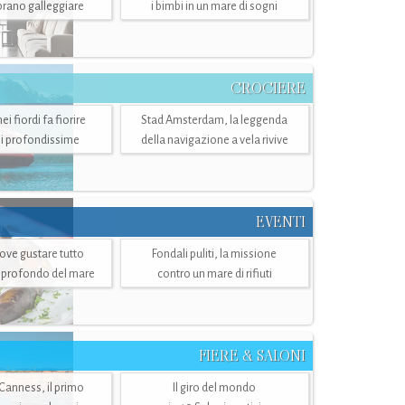
mbrano galleggiare
i bimbi in un mare di sogni
CROCIERE
i fiordi fa fiorire
Stad Amsterdam, la leggenda
i profondissime
della navigazione a vela rivive
EVENTI
dove gustare tutto
Fondali puliti, la missione
ù profondo del mare
contro un mare di rifiuti
FIERE & SALONI
 Canness, il primo
Il giro del mondo