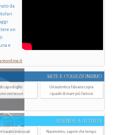
nato da
itolari
laggi
ttere on
ti
una e
eonline.it
ARTE E COLLEZIONISMO
i di capodoglio
Un’autentica falsaria copia
sono veri tesori
i quadri di mare più famosi
AZIENDE & ATTIVITÀ
ri nautici indossati
Navimeteo, sapere che tempo