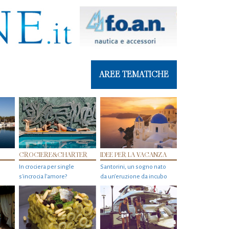
AREE TEMATICHE
CROCIERE&CHARTER
IDEE PER LA VACANZA
In crociera per single
Santorini, un sogno nato
s'incrocia l’amore?
da un’eruzione da incubo