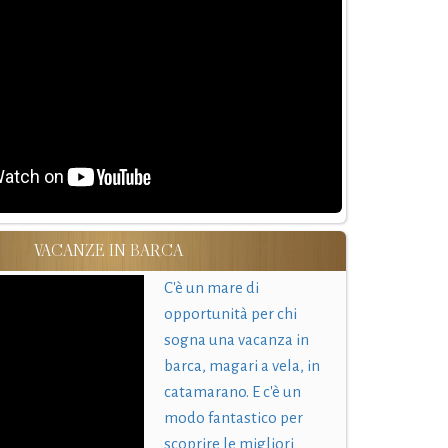
VACANZE IN BARCA
C'è un mare di
opportunità per chi
sogna una vacanza in
barca, magari a vela, in
catamarano. E c'è un
modo fantastico per
scoprire le migliori