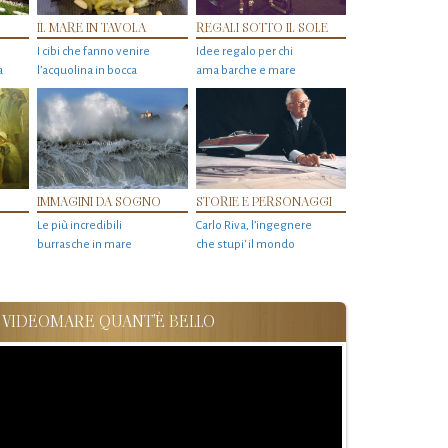
IL MARE IN TAVOLA
REGALI SOTTO IL SOLE
I cibi che fanno venire
Idee regalo per chi
a
l’acquolina in bocca
ama barche e mare
IMMAGINI DA SOGNO
STORIE E PERSONAGGI
Le più incredibili
Carlo Riva, l’ingegnere
burrasche in mare
che stupi' il mondo
VIDEOMARE QUANT'È BELLO