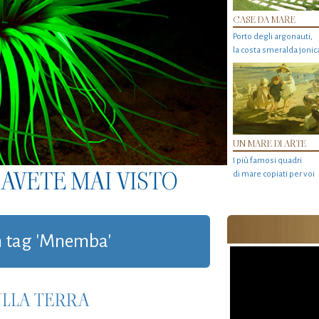
CASE DA MARE
Porto degli argonauti,
la costa smeralda jonic
UN MARE DI ARTE
I più famosi quadri
AVETE MAI VISTO
di mare copiati per voi
on tag 'Mnemba'
ULLA TERRA