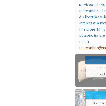
un video selezio
mareonline.it. I t
di alberghi e vil
interessati a me
line propri filma
possono inviare 
mail a
mareonline@mar
I dent
incisi 
Gli accesso