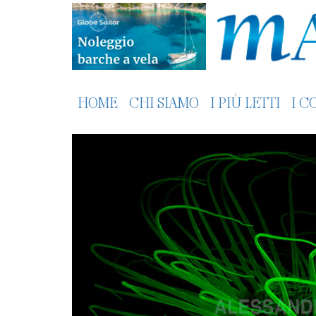
HOME
CHI SIAMO
I PIÙ LETTI
I C