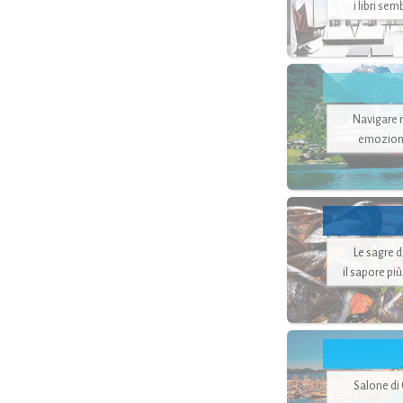
i libri se
Navigare ne
emozion
Le sagre 
il sapore pi
Salone di