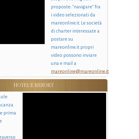
proposte: "navigare" fra
i video selezionati da
mareonline.it. Le società
di charter interessate a
postare su
mareonline.it propri
video possono inviare
una e mail a
mareonline@mareonline.it
HOTEL E RESORT
uole
acanza
 e prima
e
traverso