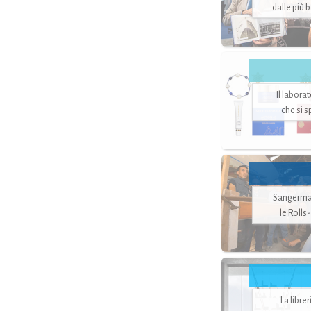
dalle più 
Il labora
che si 
Sangerman
le Rolls
La libre