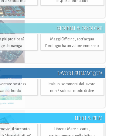
n si scorda mai
in 40 Saloni nautici
GIOIELLI & OROLOGI
ra più preziosa?
Maggi Officine, sott’acqua
ge chi naviga
l'orologio ha un valore immenso
LAVORI SULL’ACQUA
ventare hostess
Italsub: sommersi dal lavoro
ward di bordo
non è solo un modo di dire
LIBRI & FILM
 movie, il racconto
Libreria Mare di carta,
i “diventati attori”
per immergersi nella lettura