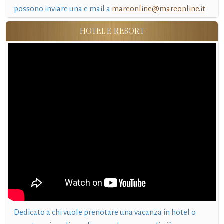
possono inviare una e mail a
mareonline@mareonline.it
HOTEL E RESORT
Dedicato a chi vuole prenotare una vacanza in hotel o