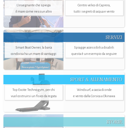
L'insegnante che spiega
Centro velico di Caprera,
il mare come nessun altro
tutti i segreti di acqua e vento
SERVIZI
Smart Boat Owner, la barca
Spiagge accessibili a disabili:
condivisa ha un mare di vantaggi
questa è un esempio da seguire
SPORT & ALLENAMENTO
Top Excite Technogym, per chi
Windsurf, a caccia di onde
vuol costruirsi un fisico da regata
e vento dalla Corsica a Okinawa
STORIE