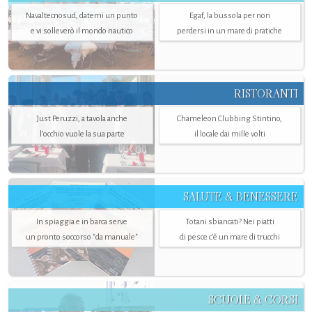
Navaltecnosud, datemi un punto
Egaf, la bussola per non
e vi solleverò il mondo nautico
perdersi in un mare di pratiche
RISTORANTI
Just Peruzzi, a tavola anche
Chameleon Clubbing Stintino,
l’occhio vuole la sua parte
il locale dai mille volti
SALUTE & BENESSERE
In spiaggia e in barca serve
Totani sbiancati? Nei piatti
un pronto soccorso "da manuale"
di pesce c'è un mare di trucchi
SCUOLE & CORSI