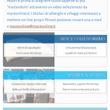
resort e prima di scegliere vuole saperne di più.
"Visitandolo" attraverso un video selezionato da
mareonline.it. I titolari di alberghi e villaggi interessati a
mettere on line propri filmati possono inviare una e mail
a
mareonline@mareonline.it
ARTE E COLLEZIONISMO
I denti di capodoglio
Un’autentica falsaria copia
incisi sono veri tesori
i quadri di mare più famosi
AZIENDE & ATTIVITÀ
Gli accessori nautici indossati
Navimeteo, sapere che tempo
dalle più belle imbarcazioni
farà in mare conta ancora di più