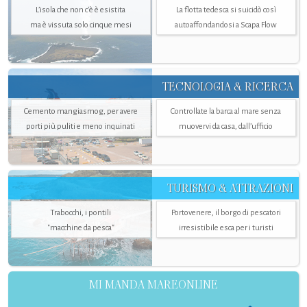
L’isola che non c'è è esistita
La flotta tedesca si suicidò così
ma è vissuta solo cinque mesi
autoaffondandosi a Scapa Flow
TECNOLOGIA & RICERCA
Cemento mangiasmog, per avere
Controllate la barca al mare senza
porti più puliti e meno inquinati
muovervi da casa, dall’ufficio
TURISMO & ATTRAZIONI
Trabocchi, i pontili
Portovenere, il borgo di pescatori
"macchine da pesca"
irresistibile esca per i turisti
MI MANDA MAREONLINE