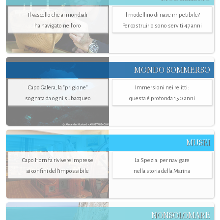
Il vascello che ai mondiali
Il modellino di nave irripetibile?
ha navigato nell’oro
Per costruirlo sono serviti 47 anni
MONDO SOMMERSO
Capo Galera, la "prigione"
Immersioni nei relitti:
sognata da ogni subacqueo
questa è profonda 150 anni
MUSEI
Capo Horn fa rivivere imprese
La Spezia. per navigare
ai confini dell’impossibile
nella storia della Marina
NONSOLOMARE