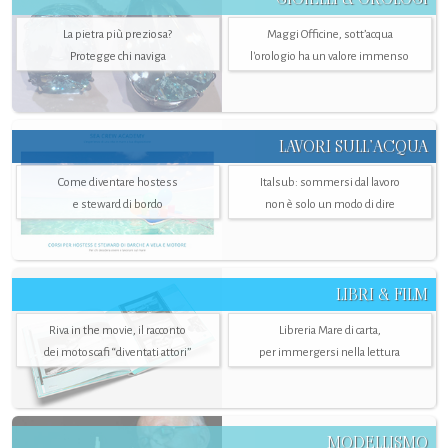
La pietra più preziosa?
Maggi Officine, sott’acqua
Protegge chi naviga
l'orologio ha un valore immenso
LAVORI SULL’ACQUA
Come diventare hostess
Italsub: sommersi dal lavoro
e steward di bordo
non è solo un modo di dire
LIBRI & FILM
Riva in the movie, il racconto
Libreria Mare di carta,
dei motoscafi “diventati attori”
per immergersi nella lettura
MODELLISMO