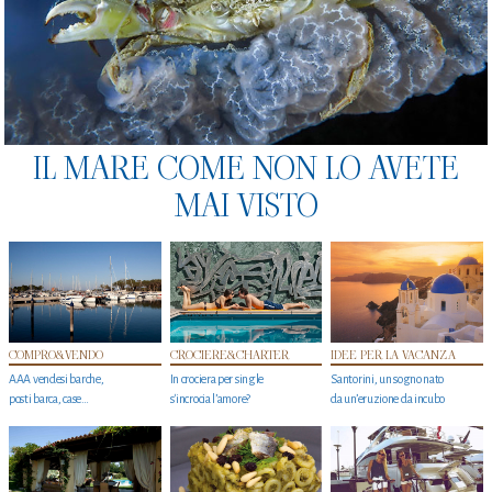
IL MARE COME NON LO AVETE
MAI VISTO
COMPRO&VENDO
CROCIERE&CHARTER
IDEE PER LA VACANZA
AAA vendesi barche,
In crociera per single
Santorini, un sogno nato
posti barca, case…
s'incrocia l’amore?
da un’eruzione da incubo