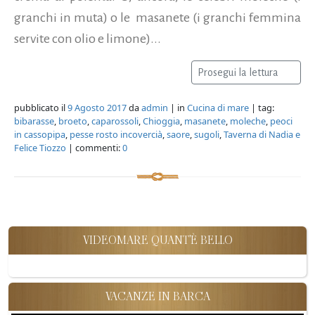
granchi in muta) o le masanete (i granchi femmina
servite con olio e limone)...
Prosegui la lettura
pubblicato il
9 Agosto 2017
da
admin
| in
Cucina di mare
| tag:
bibarasse
,
broeto
,
caparossoli
,
Chioggia
,
masanete
,
moleche
,
peoci
in cassopipa
,
pesse rosto incovercià
,
saore
,
sugoli
,
Taverna di Nadia e
Felice Tiozzo
| commenti:
0
VIDEOMARE QUANT'È BELLO
VACANZE IN BARCA