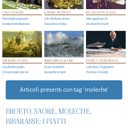
CASE DA MARE
IL MARE IN TAVOLA
REGALI SOTTO IL SOLE
Porto degli argonauti,
I cibi che fanno venire
Idee regalo per chi
la costa smeralda jonica
l’acquolina in bocca
ama barche e mare
UN MARE DI ARTE
IMMAGINI DA SOGNO
STORIE E PERSONAGGI
I più famosi quadri
Le più incredibili
Carlo Riva, l’ingegnere
di mare copiati per voi
burrasche in mare
che stupi' il mondo
Articoli presenti con tag 'moleche'
BROETO, SAORE, MOLECHE,
BIBARASSE: I PIATTI