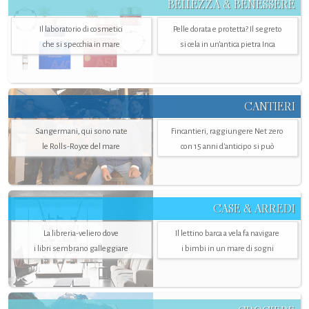
BELLEZZA & BENESSERE
Il laboratorio di cosmetici
Pelle dorata e protetta? Il segreto
che si specchia in mare
si cela in un’antica pietra Inca
CANTIERI
Sangermani, qui sono nate
Fincantieri, raggiungere Net zero
le Rolls-Royce del mare
con 15 anni d'anticipo si può
CASE & ARREDI
La libreria-veliero dove
Il lettino barca a vela fa navigare
i libri sembrano galleggiare
i bimbi in un mare di sogni