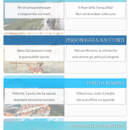
Per chi ama arrampicare
Il Mare della Tranquillità?
a strapiombo sul mare
Non serve andare sulla Luna
PERSONAGGI & RACCONTI
Vasco Da Gama così vince
Patrizia Mosconi, la stilista che
la guerra delle spezie
ama vestire gli yacht più eleganti
PORTI & MARINA
Palermo, il porto che ha saputo
Villasimius, tutto il meglio
diventare attrazione turistica
che può offrire un approdo
PRODOTTI & FORNITORI