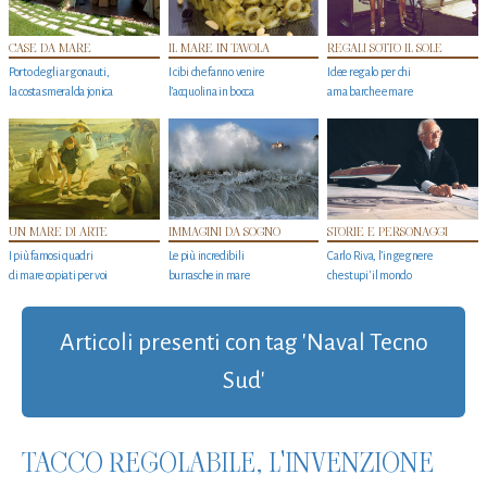
CASE DA MARE
IL MARE IN TAVOLA
REGALI SOTTO IL SOLE
Porto degli argonauti,
I cibi che fanno venire
Idee regalo per chi
la costa smeralda jonica
l’acquolina in bocca
ama barche e mare
UN MARE DI ARTE
IMMAGINI DA SOGNO
STORIE E PERSONAGGI
I più famosi quadri
Le più incredibili
Carlo Riva, l’ingegnere
di mare copiati per voi
burrasche in mare
che stupi' il mondo
Articoli presenti con tag 'Naval Tecno
Sud'
TACCO REGOLABILE, L'INVENZIONE