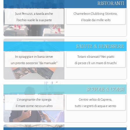
RISTORANTI
Just Peruzzi, a tavola anche
Chameleon Clubbing Stintino,
l’occhio vuole la sua parte
il locale dai mille volti
SALUTE & BENESSERE
In spiaggia e in barca serve
Totani sbiancati? Nei piatti
un pronto soccorso "da manuale"
di pesce c'è un mare di trucchi
SCUOLE & CORSI
L'insegnante che spiega
Centro velico di Caprera,
il mare come nessun altro
tutti i segreti di acqua e vento