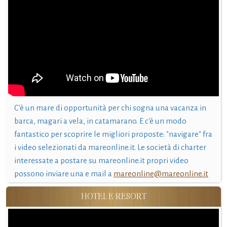
C'è un mare di opportunità per chi sogna una vacanza in
barca, magari a vela, in catamarano. E c'è un modo
fantastico per scoprire le migliori proposte: "navigare" fra
i video selezionati da mareonline.it. Le società di charter
interessate a postare su mareonline.it propri video
possono inviare una e mail a
mareonline@mareonline.it
HOTEL E RESORT