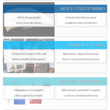
ARTE E COLLEZIONISMO
I denti di capodoglio
Un’autentica falsaria copia
incisi sono veri tesori
i quadri di mare più famosi
AZIENDE & ATTIVITÀ
Gli accessori nautici indossati
Navimeteo, sapere che tempo
dalle più belle imbarcazioni
farà in mare conta ancora di più
BELLEZZA & BENESSERE
Il laboratorio di cosmetici
Pelle dorata e protetta? Il segreto
che si specchia in mare
si cela in un’antica pietra Inca