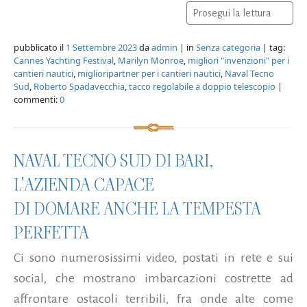
Prosegui la lettura
pubblicato il
1 Settembre 2023
da
admin
| in
Senza categoria
| tag:
Cannes Yachting Festival
,
Marilyn Monroe
,
migliori "invenzioni" per i
cantieri nautici
,
miglioripartner per i cantieri nautici
,
Naval Tecno
Sud
,
Roberto Spadavecchia
,
tacco regolabile a doppio telescopio
|
commenti:
0
NAVAL TECNO SUD DI BARI,
L'AZIENDA CAPACE
DI DOMARE ANCHE LA TEMPESTA
PERFETTA
Ci sono numerosissimi video, postati in rete e sui
social, che mostrano imbarcazioni costrette ad
affrontare ostacoli terribili, fra onde alte come