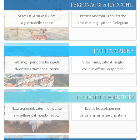
PERSONAGGI & RACCONTI
Vasco Da Gama così vince
Patrizia Mosconi, la stilista che
la guerra delle spezie
ama vestire gli yacht più eleganti
PORTI & MARINA
Palermo, il porto che ha saputo
Villasimius, tutto il meglio
diventare attrazione turistica
che può offrire un approdo
PRODOTTI & FORNITORI
Navaltecnosud, datemi un punto
Egaf, la bussola per non
e vi solleverò il mondo nautico
perdersi in un mare di pratiche