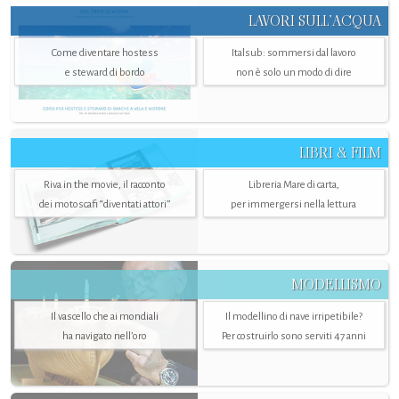
LAVORI SULL’ACQUA
Come diventare hostess
Italsub: sommersi dal lavoro
e steward di bordo
non è solo un modo di dire
LIBRI & FILM
Riva in the movie, il racconto
Libreria Mare di carta,
dei motoscafi “diventati attori”
per immergersi nella lettura
MODELLISMO
Il vascello che ai mondiali
Il modellino di nave irripetibile?
ha navigato nell’oro
Per costruirlo sono serviti 47 anni