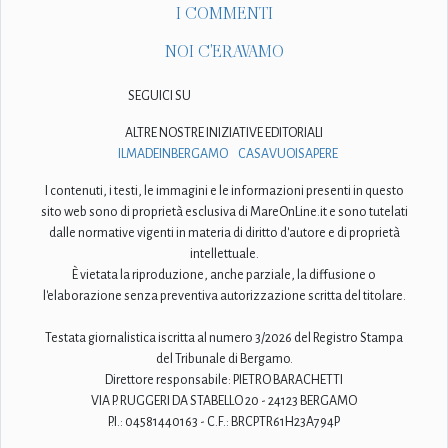
I COMMENTI
NOI C'ERAVAMO
SEGUICI SU
ALTRE NOSTRE INIZIATIVE EDITORIALI
ILMADEINBERGAMO
CASAVUOISAPERE
I contenuti, i testi, le immagini e le informazioni presenti in questo
sito web sono di proprietà esclusiva di MareOnLine.it e sono tutelati
dalle normative vigenti in materia di diritto d'autore e di proprietà
intellettuale.
È vietata la riproduzione, anche parziale, la diffusione o
l'elaborazione senza preventiva autorizzazione scritta del titolare.
Testata giornalistica iscritta al numero 3/2026 del Registro Stampa
del Tribunale di Bergamo.
Direttore responsabile: PIETRO BARACHETTI
VIA P. RUGGERI DA STABELLO 20 - 24123 BERGAMO
P.I.: 04581440163 - C.F.: BRCPTR61H23A794P