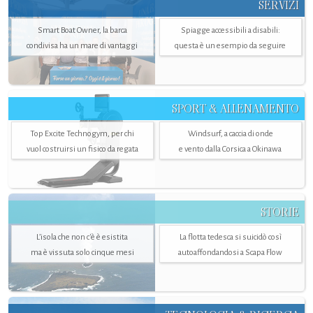
SERVIZI
Smart Boat Owner, la barca
Spiagge accessibili a disabili:
condivisa ha un mare di vantaggi
questa è un esempio da seguire
SPORT & ALLENAMENTO
Top Excite Technogym, per chi
Windsurf, a caccia di onde
vuol costruirsi un fisico da regata
e vento dalla Corsica a Okinawa
STORIE
L’isola che non c'è è esistita
La flotta tedesca si suicidò così
ma è vissuta solo cinque mesi
autoaffondandosi a Scapa Flow