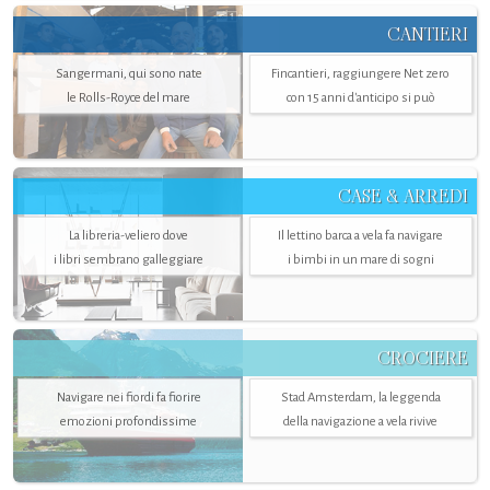
CANTIERI
Sangermani, qui sono nate
Fincantieri, raggiungere Net zero
le Rolls-Royce del mare
con 15 anni d'anticipo si può
CASE & ARREDI
La libreria-veliero dove
Il lettino barca a vela fa navigare
i libri sembrano galleggiare
i bimbi in un mare di sogni
CROCIERE
Navigare nei fiordi fa fiorire
Stad Amsterdam, la leggenda
emozioni profondissime
della navigazione a vela rivive