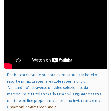
Dedicato a chi vuole prenotare una vacanza in hotel o
resort e prima di scegliere vuole saperne di più.
"Visitandolo" attraverso un video selezionato da
mareonline.it. I titolari di alberghi e villaggi interessati a
mettere on line propri filmati possono inviare una e mail
a
mareonline@mareonline.it