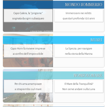
MONDO SOMMERSO
Capo Galera, la "prigione"
Immersioni nei relitti:
sognata da ogni subacqueo
questa è profonda 150 anni
MUSEI
Capo Horn fa rivivere imprese
La Spezia. per navigare
ai confini dell’impossibile
nella storia della Marina
NONSOLOMARE
Per chi ama arrampicare
Il Mare della Tranquillità?
a strapiombo sul mare
Non serve andare sulla Luna