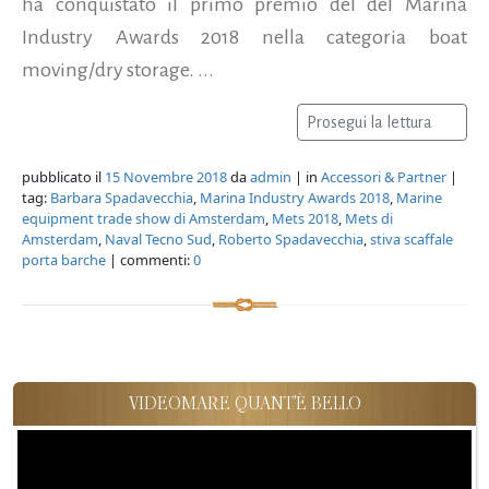
ha conquistato il primo premio del del Marina
Industry Awards 2018 nella categoria boat
moving/dry storage. ...
Prosegui la lettura
pubblicato il
15 Novembre 2018
da
admin
| in
Accessori & Partner
|
tag:
Barbara Spadavecchia
,
Marina Industry Awards 2018
,
Marine
equipment trade show di Amsterdam
,
Mets 2018
,
Mets di
Amsterdam
,
Naval Tecno Sud
,
Roberto Spadavecchia
,
stiva scaffale
porta barche
| commenti:
0
VIDEOMARE QUANT'È BELLO