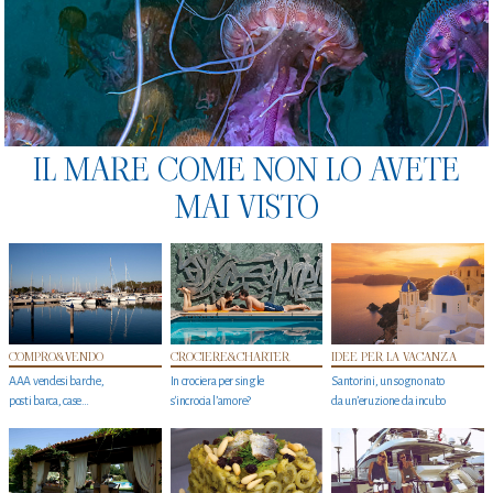
IL MARE COME NON LO AVETE
MAI VISTO
COMPRO&VENDO
CROCIERE&CHARTER
IDEE PER LA VACANZA
AAA vendesi barche,
In crociera per single
Santorini, un sogno nato
posti barca, case…
s'incrocia l’amore?
da un’eruzione da incubo