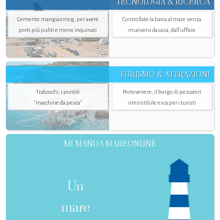
TECNOLOGIA & RICERCA
Cemento mangiasmog, per avere
Controllate la barca al mare senza
porti più puliti e meno inquinati
muovervi da casa, dall’ufficio
TURISMO & ATTRAZIONI
Trabocchi, i pontili
Portovenere, il borgo di pescatori
"macchine da pesca"
irresistibile esca per i turisti
MI MANDA MAREONLINE
Un
mare