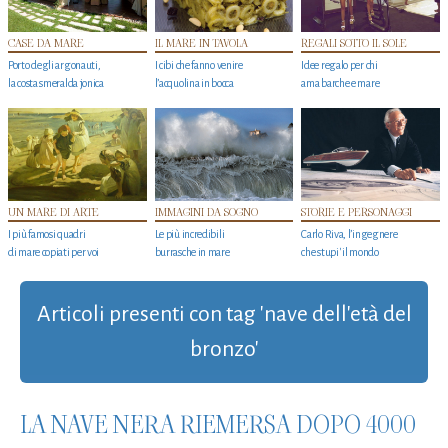
CASE DA MARE
IL MARE IN TAVOLA
REGALI SOTTO IL SOLE
Porto degli argonauti,
I cibi che fanno venire
Idee regalo per chi
la costa smeralda jonica
l’acquolina in bocca
ama barche e mare
UN MARE DI ARTE
IMMAGINI DA SOGNO
STORIE E PERSONAGGI
I più famosi quadri
Le più incredibili
Carlo Riva, l’ingegnere
di mare copiati per voi
burrasche in mare
che stupi' il mondo
Articoli presenti con tag 'nave dell'età del
bronzo'
LA NAVE NERA RIEMERSA DOPO 4000