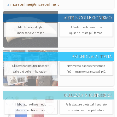
a
mareonline@mareonline.it
ARTE E COLLEZIONISMO
I denti di capodoglio
Un’autentica falsaria copia
incisi sono veri tesori
i quadri di mare più famosi
AZIENDE & ATTIVITÀ
Gli accessori nautici indossati
Navimeteo, sapere che tempo
dalle più belle imbarcazioni
farà in mare conta ancora di più
BELLEZZA & BENESSERE
Il laboratorio di cosmetici
Pelle dorata e protetta? Il segreto
che si specchia in mare
si cela in un’antica pietra Inca