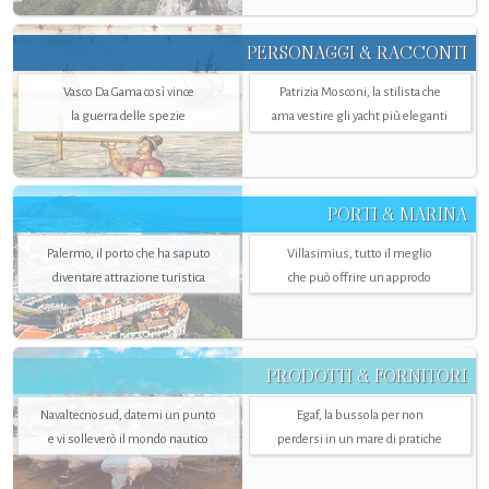
PERSONAGGI & RACCONTI
Vasco Da Gama così vince
Patrizia Mosconi, la stilista che
la guerra delle spezie
ama vestire gli yacht più eleganti
PORTI & MARINA
Palermo, il porto che ha saputo
Villasimius, tutto il meglio
diventare attrazione turistica
che può offrire un approdo
PRODOTTI & FORNITORI
Navaltecnosud, datemi un punto
Egaf, la bussola per non
e vi solleverò il mondo nautico
perdersi in un mare di pratiche