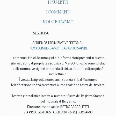
I PIÙ LETTI
I COMMENTI
NOI C'ERAVAMO
SEGUICI SU
ALTRE NOSTRE INIZIATIVE EDITORIALI
ILMADEINBERGAMO
CASAVUOISAPERE
I contenuti, i testi, le immagini e le informazioni presenti in questo
sito web sono di proprietà esclusiva di MareOnLine.it e sono tutelati
dalle normative vigenti in materia di diritto d'autore e di proprietà
intellettuale.
È vietata la riproduzione, anche parziale, la diffusione o
l'elaborazione senza preventiva autorizzazione scritta del titolare.
Testata giornalistica iscritta al numero 3/2026 del Registro Stampa
del Tribunale di Bergamo.
Direttore responsabile: PIETRO BARACHETTI
VIA P. RUGGERI DA STABELLO 20 - 24123 BERGAMO