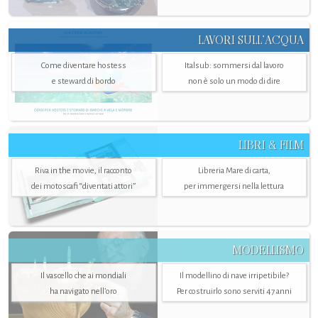
LAVORI SULL’ACQUA
Come diventare hostess
Italsub: sommersi dal lavoro
e steward di bordo
non è solo un modo di dire
LIBRI & FILM
Riva in the movie, il racconto
Libreria Mare di carta,
dei motoscafi “diventati attori”
per immergersi nella lettura
MODELLISMO
Il vascello che ai mondiali
Il modellino di nave irripetibile?
ha navigato nell’oro
Per costruirlo sono serviti 47 anni