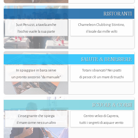
RISTORANTI
Just Peruzzi, a tavola anche
Chameleon Clubbing Stintino,
l’occhio vuole la sua parte
il locale dai mille volti
SALUTE & BENESSERE
In spiaggia e in barca serve
Totani sbiancati? Nei piatti
un pronto soccorso "da manuale"
di pesce c'è un mare di trucchi
SCUOLE & CORSI
L'insegnante che spiega
Centro velico di Caprera,
il mare come nessun altro
tutti i segreti di acqua e vento