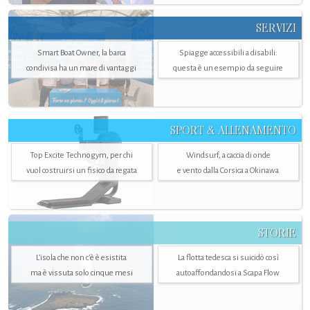
SERVIZI
Smart Boat Owner, la barca
Spiagge accessibili a disabili:
condivisa ha un mare di vantaggi
questa è un esempio da seguire
SPORT & ALLENAMENTO
Top Excite Technogym, per chi
Windsurf, a caccia di onde
vuol costruirsi un fisico da regata
e vento dalla Corsica a Okinawa
STORIE
L’isola che non c'è è esistita
La flotta tedesca si suicidò così
ma è vissuta solo cinque mesi
autoaffondandosi a Scapa Flow