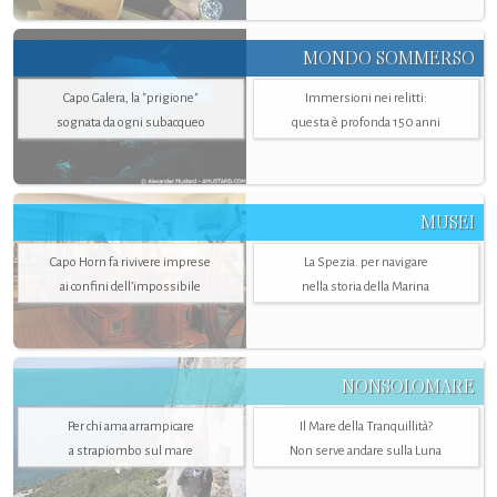
MONDO SOMMERSO
Capo Galera, la "prigione"
Immersioni nei relitti:
sognata da ogni subacqueo
questa è profonda 150 anni
MUSEI
Capo Horn fa rivivere imprese
La Spezia. per navigare
ai confini dell’impossibile
nella storia della Marina
NONSOLOMARE
Per chi ama arrampicare
Il Mare della Tranquillità?
a strapiombo sul mare
Non serve andare sulla Luna