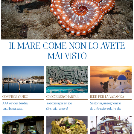
IL MARE COME NON LO AVETE
MAI VISTO
COMPRO&VENDO
CROCIERE&CHARTER
IDEE PER LA VACANZA
AAA vendesi barche,
In crociera per single
Santorini, un sogno nato
posti barca, case…
s'incrocia l’amore?
da un’eruzione da incubo