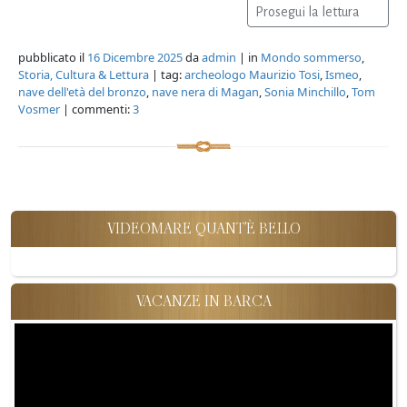
Prosegui la lettura
pubblicato il
16 Dicembre 2025
da
admin
| in
Mondo sommerso
,
Storia, Cultura & Lettura
| tag:
archeologo Maurizio Tosi
,
Ismeo
,
nave dell'età del bronzo
,
nave nera di Magan
,
Sonia Minchillo
,
Tom
Vosmer
| commenti:
3
VIDEOMARE QUANT'È BELLO
VACANZE IN BARCA