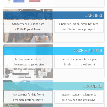
CANTIERI
Sangermani, qui sono nate
Fincantieri, raggiungere Net zero
le Rolls-Royce del mare
con 15 anni d'anticipo si può
CASE & ARREDI
La libreria-veliero dove
Il lettino barca a vela fa navigare
i libri sembrano galleggiare
i bimbi in un mare di sogni
CROCIERE
Navigare nei fiordi fa fiorire
Stad Amsterdam, la leggenda
emozioni profondissime
della navigazione a vela rivive