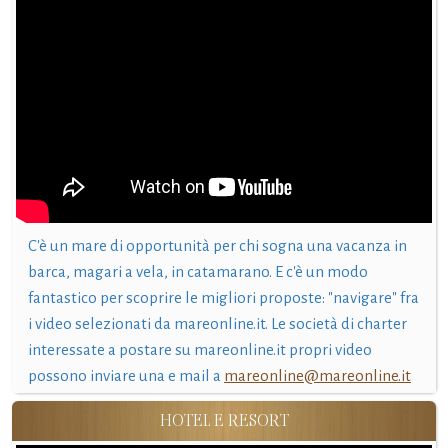
C'è un mare di opportunità per chi sogna una vacanza in
barca, magari a vela, in catamarano. E c'è un modo
fantastico per scoprire le migliori proposte: "navigare" fra
i video selezionati da mareonline.it. Le società di charter
interessate a postare su mareonline.it propri video
possono inviare una e mail a
mareonline@mareonline.it
HOTEL E RESORT