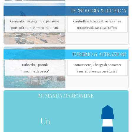
TECNOLOGIA & RICERCA
Cemento mangiasmog, per avere
Controllate la barca al mare senza
porti più puliti e meno inquinati
muovervi da casa, dall’ufficio
TURISMO & ATTRAZIONI
Trabocchi, i pontili
Portovenere, il borgo di pescatori
"macchine da pesca"
irresistibile esca per i turisti
MI MANDA MAREONLINE
Un