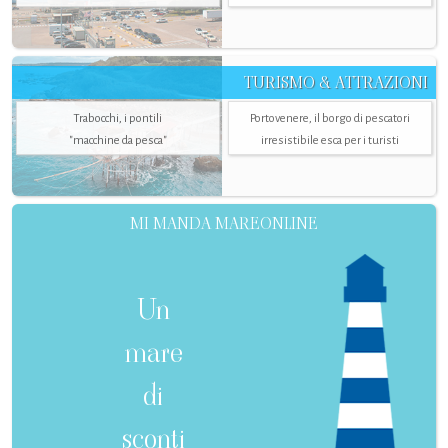
TURISMO & ATTRAZIONI
Trabocchi, i pontili
Portovenere, il borgo di pescatori
"macchine da pesca"
irresistibile esca per i turisti
MI MANDA MAREONLINE
Un
mare
di
sconti