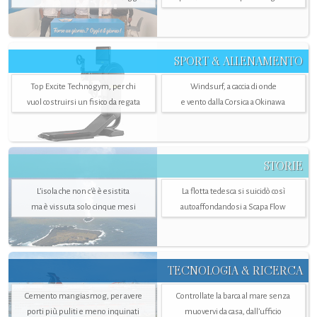
SPORT & ALLENAMENTO
Top Excite Technogym, per chi
Windsurf, a caccia di onde
vuol costruirsi un fisico da regata
e vento dalla Corsica a Okinawa
STORIE
L’isola che non c'è è esistita
La flotta tedesca si suicidò così
ma è vissuta solo cinque mesi
autoaffondandosi a Scapa Flow
TECNOLOGIA & RICERCA
Cemento mangiasmog, per avere
Controllate la barca al mare senza
porti più puliti e meno inquinati
muovervi da casa, dall’ufficio