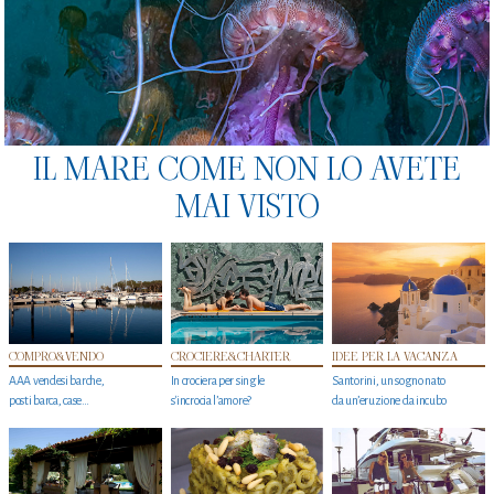
IL MARE COME NON LO AVETE
MAI VISTO
COMPRO&VENDO
CROCIERE&CHARTER
IDEE PER LA VACANZA
AAA vendesi barche,
In crociera per single
Santorini, un sogno nato
posti barca, case…
s'incrocia l’amore?
da un’eruzione da incubo