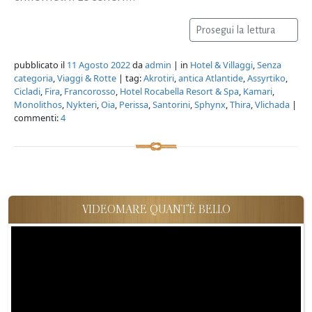
Prosegui la lettura
pubblicato il
11 Agosto 2022
da
admin
| in
Hotel & Villaggi
,
Senza
categoria
,
Viaggi & Rotte
| tag:
Akrotiri
,
antica Atlantide
,
Assyrtiko
,
Cicladi
,
Fira
,
Francorosso
,
Hotel Rocabella Resort & Spa
,
Kamari
,
Monolithos
,
Nykteri
,
Oia
,
Perissa
,
Santorini
,
Sphynx
,
Thira
,
Vlichada
|
commenti:
4
VIDEOMARE QUANT'È BELLO