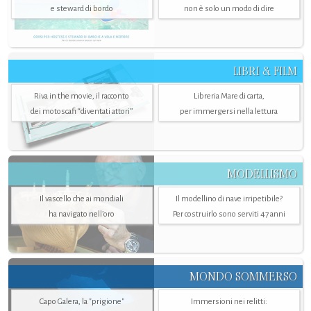
e steward di bordo
non è solo un modo di dire
LIBRI & FILM
Riva in the movie, il racconto
Libreria Mare di carta,
dei motoscafi “diventati attori”
per immergersi nella lettura
MODELLISMO
Il vascello che ai mondiali
Il modellino di nave irripetibile?
ha navigato nell’oro
Per costruirlo sono serviti 47 anni
MONDO SOMMERSO
Capo Galera, la "prigione"
Immersioni nei relitti: