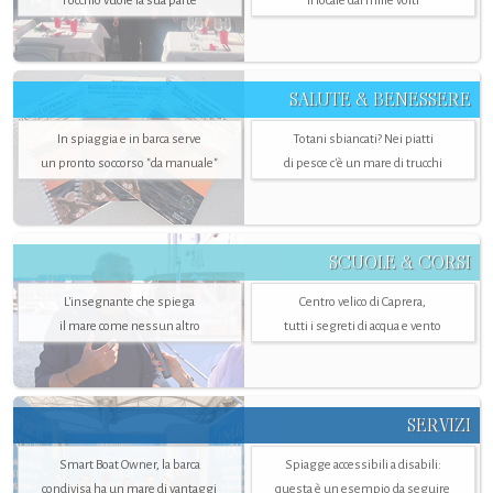
l’occhio vuole la sua parte
il locale dai mille volti
SALUTE & BENESSERE
In spiaggia e in barca serve
Totani sbiancati? Nei piatti
un pronto soccorso "da manuale"
di pesce c'è un mare di trucchi
SCUOLE & CORSI
L'insegnante che spiega
Centro velico di Caprera,
il mare come nessun altro
tutti i segreti di acqua e vento
SERVIZI
Smart Boat Owner, la barca
Spiagge accessibili a disabili:
condivisa ha un mare di vantaggi
questa è un esempio da seguire