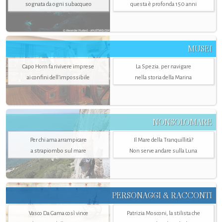
sognata da ogni subacqueo
questa è profonda 150 anni
MUSEI
Capo Horn fa rivivere imprese
La Spezia. per navigare
ai confini dell’impossibile
nella storia della Marina
NONSOLOMARE
Per chi ama arrampicare
Il Mare della Tranquillità?
a strapiombo sul mare
Non serve andare sulla Luna
PERSONAGGI & RACCONTI
Vasco Da Gama così vince
Patrizia Mosconi, la stilista che