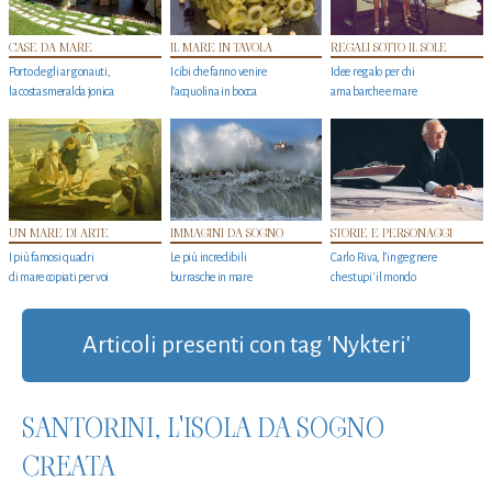
CASE DA MARE
IL MARE IN TAVOLA
REGALI SOTTO IL SOLE
Porto degli argonauti,
I cibi che fanno venire
Idee regalo per chi
la costa smeralda jonica
l’acquolina in bocca
ama barche e mare
UN MARE DI ARTE
IMMAGINI DA SOGNO
STORIE E PERSONAGGI
I più famosi quadri
Le più incredibili
Carlo Riva, l’ingegnere
di mare copiati per voi
burrasche in mare
che stupi' il mondo
Articoli presenti con tag 'Nykteri'
SANTORINI, L'ISOLA DA SOGNO
CREATA