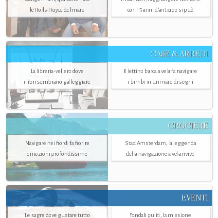
le Rolls-Royce del mare
con 15 anni d'anticipo si può
CASE & ARREDI
La libreria-veliero dove
Il lettino barca a vela fa navigare
i libri sembrano galleggiare
i bimbi in un mare di sogni
CROCIERE
Navigare nei fiordi fa fiorire
Stad Amsterdam, la leggenda
emozioni profondissime
della navigazione a vela rivive
EVENTI
Le sagre dove gustare tutto
Fondali puliti, la missione