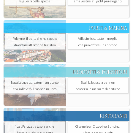
la guerra delle spezie
ama vestire gli yacht più eleganti
PORTI & MARINA
Palermo, il porto che ha saputo
Villasimius, tutto il meglio
diventare attrazione turistica
che può offrire un approdo
PRODOTTI & FORNITORI
Navaltecnosud, datemi un punto
Egaf, la bussola per non
e vi solleverò il mondo nautico
perdersi in un mare di pratiche
RISTORANTI
Just Peruzzi, a tavola anche
Chameleon Clubbing Stintino,