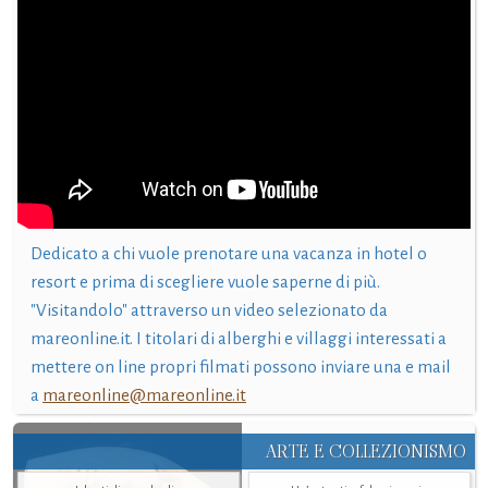
Dedicato a chi vuole prenotare una vacanza in hotel o
resort e prima di scegliere vuole saperne di più.
"Visitandolo" attraverso un video selezionato da
mareonline.it. I titolari di alberghi e villaggi interessati a
mettere on line propri filmati possono inviare una e mail
a
mareonline@mareonline.it
ARTE E COLLEZIONISMO