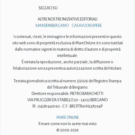
SEGUICI SU
ALTRE NOSTRE INIZIATIVE EDITORIALI
ILMADEINBERGAMO
CASAVUOISAPERE
I contenuti, i testi, le immagini e le informazioni presenti in questo
sito web sono di proprietà esclusiva di MareOnLine.it e sono tutelati
dalle normative vigenti in materia di diritto d'autore e di proprietà
intellettuale.
È vietata la riproduzione, anche parziale, la diffusione o
l'elaborazione senza preventiva autorizzazione scritta del titolare.
Testata giornalistica iscritta al numero 3/2026 del Registro Stampa
del Tribunale di Bergamo.
Direttore responsabile: PIETRO BARACHETTI
VIA P. RUGGERI DA STABELLO 20 - 24123 BERGAMO
P.I.: 04581440163 - C.F.: BRCPTR61H23A794P
MARE ONLINE
Il mare come non lo avete mai visto
© 2009-2026