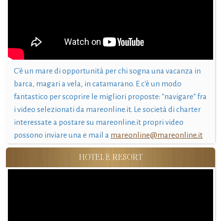
C'è un mare di opportunità per chi sogna una vacanza in
barca, magari a vela, in catamarano. E c'è un modo
fantastico per scoprire le migliori proposte: "navigare" fra
i video selezionati da mareonline.it. Le società di charter
interessate a postare su mareonline.it propri video
possono inviare una e mail a
mareonline@mareonline.it
HOTEL E RESORT