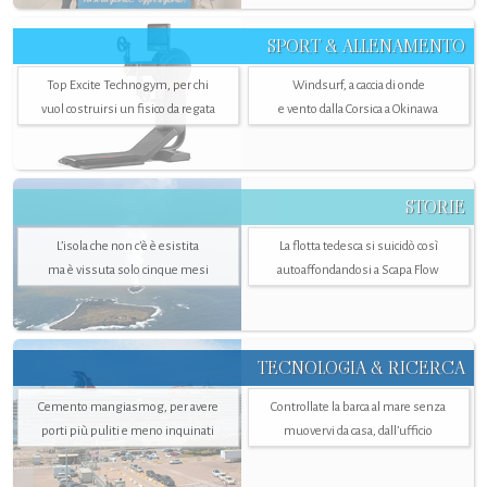
SPORT & ALLENAMENTO
Top Excite Technogym, per chi
Windsurf, a caccia di onde
vuol costruirsi un fisico da regata
e vento dalla Corsica a Okinawa
STORIE
L’isola che non c'è è esistita
La flotta tedesca si suicidò così
ma è vissuta solo cinque mesi
autoaffondandosi a Scapa Flow
TECNOLOGIA & RICERCA
Cemento mangiasmog, per avere
Controllate la barca al mare senza
porti più puliti e meno inquinati
muovervi da casa, dall’ufficio