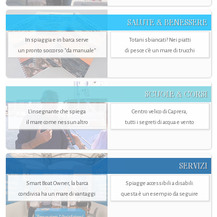
SALUTE & BENESSERE
In spiaggia e in barca serve
Totani sbiancati? Nei piatti
un pronto soccorso "da manuale"
di pesce c'è un mare di trucchi
SCUOLE & CORSI
L'insegnante che spiega
Centro velico di Caprera,
il mare come nessun altro
tutti i segreti di acqua e vento
SERVIZI
Smart Boat Owner, la barca
Spiagge accessibili a disabili:
condivisa ha un mare di vantaggi
questa è un esempio da seguire