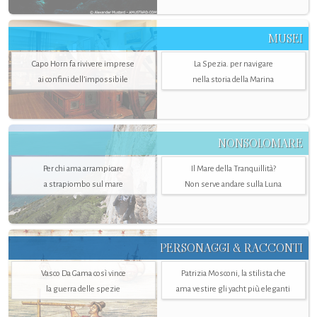
MUSEI
Capo Horn fa rivivere imprese
La Spezia. per navigare
ai confini dell’impossibile
nella storia della Marina
NONSOLOMARE
Per chi ama arrampicare
Il Mare della Tranquillità?
a strapiombo sul mare
Non serve andare sulla Luna
PERSONAGGI & RACCONTI
Vasco Da Gama così vince
Patrizia Mosconi, la stilista che
la guerra delle spezie
ama vestire gli yacht più eleganti