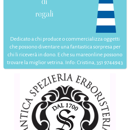
di
regali
Dedicato a chi produce o commercializza oggetti
che possono diventare una fantastica sorpresa per
chi li riceverà in dono. E che su mareonline possono
trovare la miglior vetrina. Info: Cristina, 351 9744943