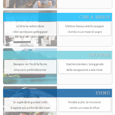
CASE & ARREDI
La libreria-veliero dove
Il lettino barca a vela fa navigare
i libri sembrano galleggiare
i bimbi in un mare di sogni
CROCIERE
Navigare nei fiordi fa fiorire
Stad Amsterdam, la leggenda
emozioni profondissime
della navigazione a vela rivive
EVENTI
Le sagre dove gustare tutto
Fondali puliti, la missione
il sapore più profondo del mare
contro un mare di rifiuti