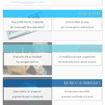
LIBRI & FILM
Riva in the movie, il racconto
Libreria Mare di carta,
dei motoscafi “diventati attori”
per immergersi nella lettura
MODELLISMO
Il vascello che ai mondiali
Il modellino di nave irripetibile?
ha navigato nell’oro
Per costruirlo sono serviti 47 anni
MONDO SOMMERSO
Capo Galera, la "prigione"
Immersioni nei relitti:
sognata da ogni subacqueo
questa è profonda 150 anni