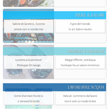
FIERE & SALONI
Salone di Canness, il primo
Il giro del mondo
amore non si scorda mai
in 40 Saloni nautici
GIOIELLI & OROLOGI
La pietra più preziosa?
Maggi Officine, sott’acqua
Protegge chi naviga
l'orologio ha un valore immenso
LAVORI SULL’ACQUA
Come diventare hostess
Italsub: sommersi dal lavoro
e steward di bordo
non è solo un modo di dire