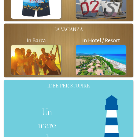
LA VACANZA
In Barca
In Hotel / Resort
IDEE PER STUPIRE
Un
mare