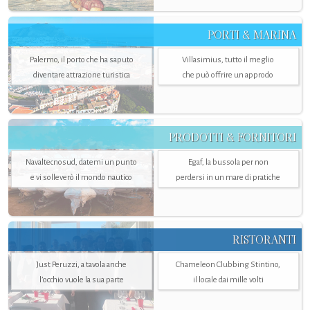
PORTI & MARINA
Palermo, il porto che ha saputo
Villasimius, tutto il meglio
diventare attrazione turistica
che può offrire un approdo
PRODOTTI & FORNITORI
Navaltecnosud, datemi un punto
Egaf, la bussola per non
e vi solleverò il mondo nautico
perdersi in un mare di pratiche
RISTORANTI
Just Peruzzi, a tavola anche
Chameleon Clubbing Stintino,
l’occhio vuole la sua parte
il locale dai mille volti