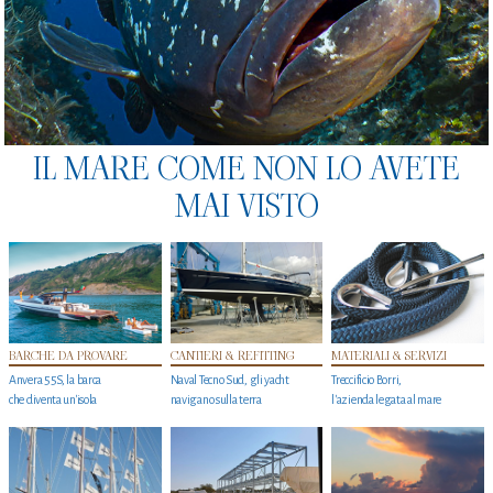
IL MARE COME NON LO AVETE
MAI VISTO
BARCHE DA PROVARE
CANTIERI & REFITTING
MATERIALI & SERVIZI
Anvera 55S, la barca
Naval Tecno Sud, gli yacht
Treccificio Borri,
che diventa un'isola
navigano sulla terra
l'azienda legata al mare