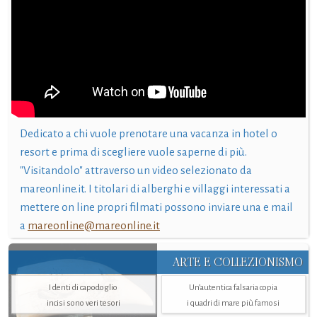
Dedicato a chi vuole prenotare una vacanza in hotel o
resort e prima di scegliere vuole saperne di più.
"Visitandolo" attraverso un video selezionato da
mareonline.it. I titolari di alberghi e villaggi interessati a
mettere on line propri filmati possono inviare una e mail
a
mareonline@mareonline.it
ARTE E COLLEZIONISMO
I denti di capodoglio
Un’autentica falsaria copia
incisi sono veri tesori
i quadri di mare più famosi