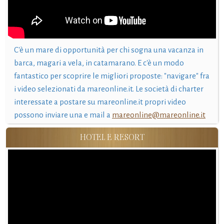
C'è un mare di opportunità per chi sogna una vacanza in
barca, magari a vela, in catamarano. E c'è un modo
fantastico per scoprire le migliori proposte: "navigare" fra
i video selezionati da mareonline.it. Le società di charter
interessate a postare su mareonline.it propri video
possono inviare una e mail a
mareonline@mareonline.it
HOTEL E RESORT