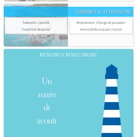
TURISMO & ATTRAZIONI
Trabocchi, i pontili
Portovenere, il borgo di pescatori
"macchine da pesca"
irresistibile esca per i turisti
MI MANDA MAREONLINE
Un
mare
di
sconti