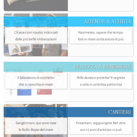
AZIENDE & ATTIVITÀ
Gli accessori nautici indossati
Navimeteo, sapere che tempo
dalle più belle imbarcazioni
farà in mare conta ancora di più
BELLEZZA & BENESSERE
Il laboratorio di cosmetici
Pelle dorata e protetta? Il segreto
che si specchia in mare
si cela in un’antica pietra Inca
CANTIERI
Sangermani, qui sono nate
Fincantieri, raggiungere Net zero
le Rolls-Royce del mare
con 15 anni d'anticipo si può