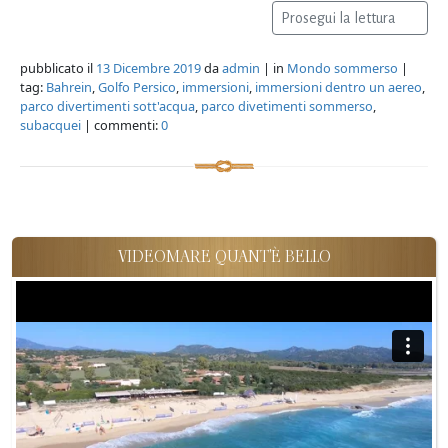
Prosegui la lettura
pubblicato il
13 Dicembre 2019
da
admin
| in
Mondo sommerso
|
tag:
Bahrein
,
Golfo Persico
,
immersioni
,
immersioni dentro un aereo
,
parco divertimenti sott'acqua
,
parco divetimenti sommerso
,
subacquei
| commenti:
0
VIDEOMARE QUANT'È BELLO