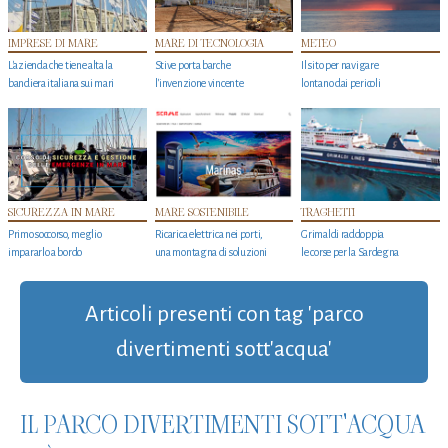
IMPRESE DI MARE
MARE DI TECNOLOGIA
METEO
L'azienda che tiene alta la
Stive porta barche
Il sito per navigare
bandiera italiana sui mari
l'invenzione vincente
lontano dai pericoli
SICUREZZA IN MARE
MARE SOSTENIBILE
TRAGHETTI
Primo soccorso, meglio
Ricarica elettrica nei porti,
Grimaldi raddoppia
impararlo a bordo
una montagna di soluzioni
le corse per la Sardegna
Articoli presenti con tag 'parco
divertimenti sott'acqua'
IL PARCO DIVERTIMENTI SOTT'ACQUA