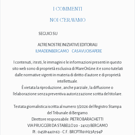
I COMMENTI
NOI C'ERAVAMO
SEGUICI SU
ALTRE NOSTRE INIZIATIVE EDITORIALI
ILMADEINBERGAMO
CASAVUOISAPERE
I contenuti, i testi, le immagini e le informazioni presenti in questo
sito web sono di proprietà esclusiva di MareOnLine.it e sono tutelati
dalle normative vigenti in materia di diritto d'autore e di proprietà
intellettuale.
È vietata la riproduzione, anche parziale, la diffusione o
l'elaborazione senza preventiva autorizzazione scritta del titolare.
Testata giornalistica iscritta al numero 3/2026 del Registro Stampa
del Tribunale di Bergamo.
Direttore responsabile: PIETRO BARACHETTI
VIA P. RUGGERI DA STABELLO 20 - 24123 BERGAMO
P.I.: 04581440163 - C.F.: BRCPTR61H23A794P