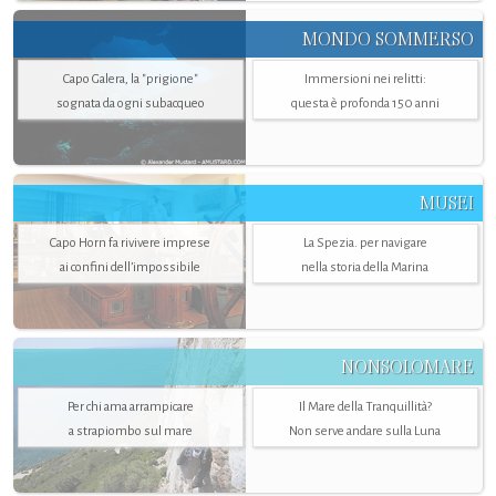
MONDO SOMMERSO
Capo Galera, la "prigione"
Immersioni nei relitti:
sognata da ogni subacqueo
questa è profonda 150 anni
MUSEI
Capo Horn fa rivivere imprese
La Spezia. per navigare
ai confini dell’impossibile
nella storia della Marina
NONSOLOMARE
Per chi ama arrampicare
Il Mare della Tranquillità?
a strapiombo sul mare
Non serve andare sulla Luna