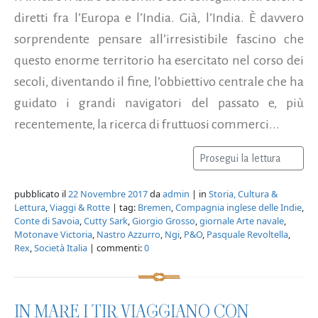
diretti fra l’Europa e l’India. Già, l’India. È davvero
sorprendente pensare all’irresistibile fascino che
questo enorme territorio ha esercitato nel corso dei
secoli, diventando il fine, l’obbiettivo centrale che ha
guidato i grandi navigatori del passato e, più
recentemente, la ricerca di fruttuosi commerci...
Prosegui la lettura
pubblicato il
22 Novembre 2017
da
admin
| in
Storia, Cultura &
Lettura
,
Viaggi & Rotte
| tag:
Bremen
,
Compagnia inglese delle Indie
,
Conte di Savoia
,
Cutty Sark
,
Giorgio Grosso
,
giornale Arte navale
,
Motonave Victoria
,
Nastro Azzurro
,
Ngi
,
P&O
,
Pasquale Revoltella
,
Rex
,
Società Italia
| commenti:
0
IN MARE I TIR VIAGGIANO CON