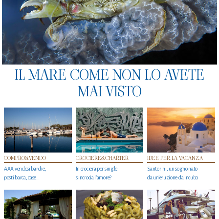
IL MARE COME NON LO AVETE
MAI VISTO
COMPRO&VENDO
CROCIERE&CHARTER
IDEE PER LA VACANZA
AAA vendesi barche,
In crociera per single
Santorini, un sogno nato
posti barca, case…
s'incrocia l’amore?
da un’eruzione da incubo