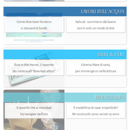
LAVORI SULL’ACQUA
Come diventare hostess
Italsub: sommersi dal lavoro
e steward di bordo
non è solo un modo di dire
LIBRI & FILM
Riva in the movie, il racconto
Libreria Mare di carta,
dei motoscafi “diventati attori”
per immergersi nella lettura
MODELLISMO
Il vascello che ai mondiali
Il modellino di nave irripetibile?
ha navigato nell’oro
Per costruirlo sono serviti 47 anni