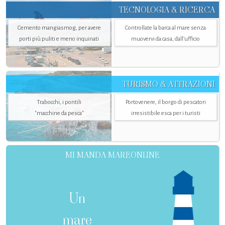
TECNOLOGIA & RICERCA
Cemento mangiasmog, per avere
Controllate la barca al mare senza
porti più puliti e meno inquinati
muovervi da casa, dall’ufficio
TURISMO & ATTRAZIONI
Trabocchi, i pontili
Portovenere, il borgo di pescatori
"macchine da pesca"
irresistibile esca per i turisti
MI MANDA MAREONLINE
Un
mare