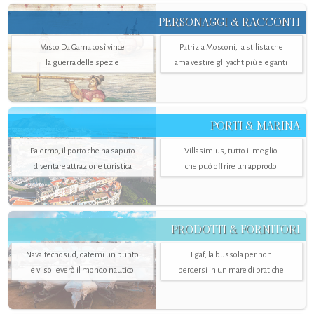
PERSONAGGI & RACCONTI
Vasco Da Gama così vince
Patrizia Mosconi, la stilista che
la guerra delle spezie
ama vestire gli yacht più eleganti
PORTI & MARINA
Palermo, il porto che ha saputo
Villasimius, tutto il meglio
diventare attrazione turistica
che può offrire un approdo
PRODOTTI & FORNITORI
Navaltecnosud, datemi un punto
Egaf, la bussola per non
e vi solleverò il mondo nautico
perdersi in un mare di pratiche