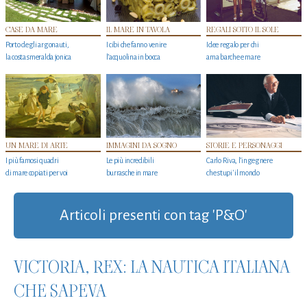
CASE DA MARE
IL MARE IN TAVOLA
REGALI SOTTO IL SOLE
Porto degli argonauti,
I cibi che fanno venire
Idee regalo per chi
la costa smeralda jonica
l’acquolina in bocca
ama barche e mare
UN MARE DI ARTE
IMMAGINI DA SOGNO
STORIE E PERSONAGGI
I più famosi quadri
Le più incredibili
Carlo Riva, l’ingegnere
di mare copiati per voi
burrasche in mare
che stupi' il mondo
Articoli presenti con tag 'P&O'
VICTORIA, REX: LA NAUTICA ITALIANA
CHE SAPEVA