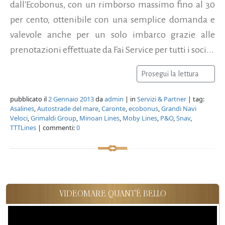
dall'Ecobonus, con un rimborso massimo fino al 30
per cento, ottenibile con una semplice domanda e
valevole anche per un solo imbarco grazie alle
prenotazioni effettuate da Fai Service per tutti i soci...
Prosegui la lettura
pubblicato il
2 Gennaio 2013
da
admin
| in
Servizi & Partner
| tag:
Asalines
,
Autostrade del mare
,
Caronte
,
ecobonus
,
Grandi Navi
Veloci
,
Grimaldi Group
,
Minoan Lines
,
Moby Lines
,
P&O
,
Snav
,
TTTLines
| commenti:
0
VIDEOMARE QUANT'È BELLO