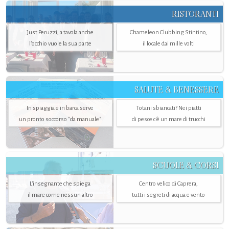
RISTORANTI
Just Peruzzi, a tavola anche
Chameleon Clubbing Stintino,
l’occhio vuole la sua parte
il locale dai mille volti
SALUTE & BENESSERE
In spiaggia e in barca serve
Totani sbiancati? Nei piatti
un pronto soccorso "da manuale"
di pesce c'è un mare di trucchi
SCUOLE & CORSI
L'insegnante che spiega
Centro velico di Caprera,
il mare come nessun altro
tutti i segreti di acqua e vento