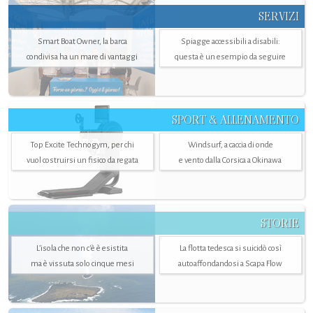
SERVIZI
Smart Boat Owner, la barca
Spiagge accessibili a disabili:
condivisa ha un mare di vantaggi
questa è un esempio da seguire
SPORT & ALLENAMENTO
Top Excite Technogym, per chi
Windsurf, a caccia di onde
vuol costruirsi un fisico da regata
e vento dalla Corsica a Okinawa
STORIE
L’isola che non c'è è esistita
La flotta tedesca si suicidò così
ma è vissuta solo cinque mesi
autoaffondandosi a Scapa Flow