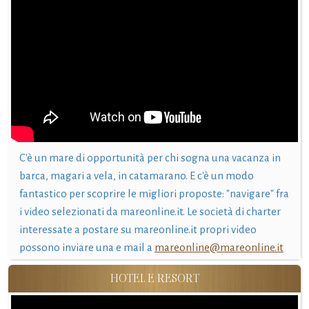
C'è un mare di opportunità per chi sogna una vacanza in
barca, magari a vela, in catamarano. E c'è un modo
fantastico per scoprire le migliori proposte: "navigare" fra
i video selezionati da mareonline.it. Le società di charter
interessate a postare su mareonline.it propri video
possono inviare una e mail a
mareonline@mareonline.it
HOTEL E RESORT