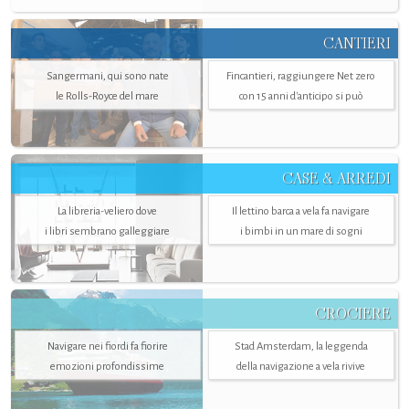
CANTIERI
Sangermani, qui sono nate
Fincantieri, raggiungere Net zero
le Rolls-Royce del mare
con 15 anni d'anticipo si può
CASE & ARREDI
La libreria-veliero dove
Il lettino barca a vela fa navigare
i libri sembrano galleggiare
i bimbi in un mare di sogni
CROCIERE
Navigare nei fiordi fa fiorire
Stad Amsterdam, la leggenda
emozioni profondissime
della navigazione a vela rivive