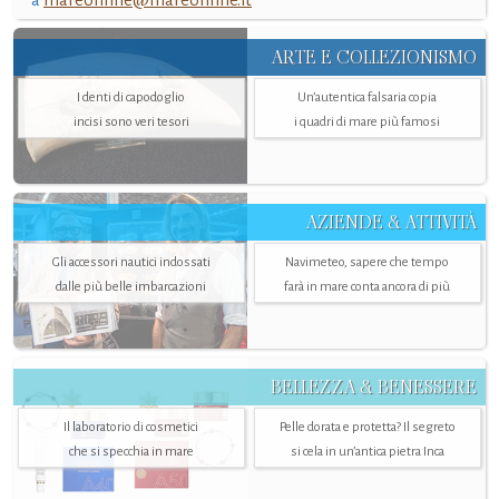
ARTE E COLLEZIONISMO
I denti di capodoglio
Un’autentica falsaria copia
incisi sono veri tesori
i quadri di mare più famosi
AZIENDE & ATTIVITÀ
Gli accessori nautici indossati
Navimeteo, sapere che tempo
dalle più belle imbarcazioni
farà in mare conta ancora di più
BELLEZZA & BENESSERE
Il laboratorio di cosmetici
Pelle dorata e protetta? Il segreto
che si specchia in mare
si cela in un’antica pietra Inca