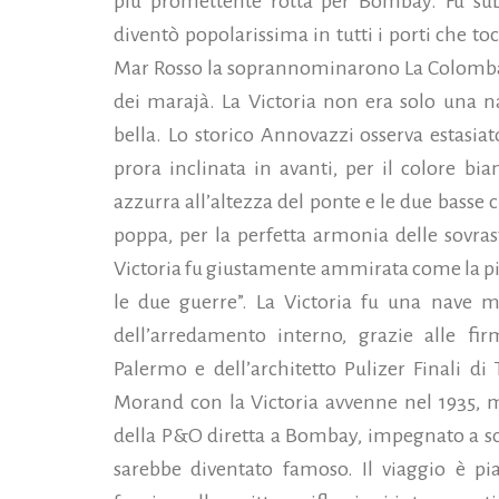
più promettente rotta per Bombay. Fu subi
diventò popolarissima in tutti i porti che to
Mar Rosso la soprannominarono La Colomba d
dei marajà. La Victoria non era solo una 
bella. Lo storico Annovazzi osserva estasiat
prora inclinata in avanti, per il colore bia
azzurra all’altezza del ponte e le due basse 
poppa, per la perfetta armonia delle sovras
Victoria fu giustamente ammirata come la più
le due guerre”. La Victoria fu una nave m
dell’arredamento interno, grazie alle fir
Palermo e dell’architetto Pulizer Finali di T
Morand con la Victoria avvenne nel 1935, m
della P&O diretta a Bombay, impegnato a scr
sarebbe diventato famoso. Il viaggio è pi