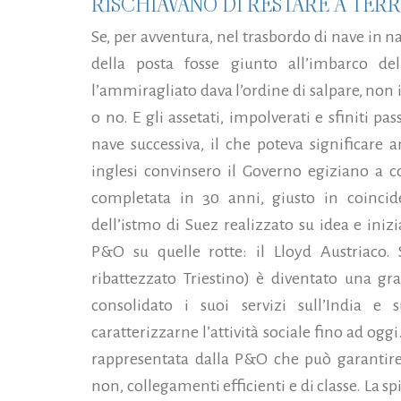
RISCHIAVANO DI RESTARE A TER
Se, per avventura, nel trasbordo di nave in 
della posta fosse giunto all’imbarco d
l’ammiragliato dava l’ordine di salpare, non i
o no. E gli assetati, impolverati e sfiniti p
nave successiva, il che poteva significare 
inglesi convinsero il Governo egiziano a co
completata in 30 anni, giusto in coincid
dell’istmo di Suez realizzato su idea e iniz
P&O su quelle rotte: il Lloyd Austriaco.
ribattezzato Triestino) è diventato una g
consolidato i suoi servizi sull’India e
caratterizzarne l’attività sociale fino ad ogg
rappresentata dalla P&O che può garantire 
non, collegamenti efficienti e di classe. La s