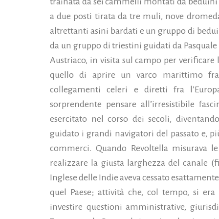
trainata da sei cammelli montati da beduini 
a due posti tirata da tre muli, nove dromedar
altrettanti asini bardati e un gruppo di bedu
da un gruppo di triestini guidati da Pasquale 
Austriaco, in visita sul campo per verificare 
quello di aprire un varco marittimo fra 
collegamenti celeri e diretti fra l’Europ
sorprendente pensare all’irresistibile fas
esercitato nel corso dei secoli, diventando
guidato i grandi navigatori del passato e, pi
commerci.
Quando Revoltella misurava le
realizzare la giusta larghezza del canale (
Inglese delle Indie aveva cessato esattamente 
quel Paese; attività che, col tempo, si er
investire questioni amministrative, giurisd