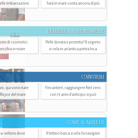
belle imbarcazioni
farà in mare conta ancora di più
BELLEZZA & BENESSERE
torio di cosmetici
Pelle dorata e protetta? Il segreto
specchia in mare
si cela in un’antica pietra Inca
CANTIERI
i, qui sono nate
Fincantieri, raggiungere Net zero
-Royce del mare
con 15 anni d'anticipo si può
CASE & ARREDI
ria-veliero dove
Il lettino barca a vela fa navigare