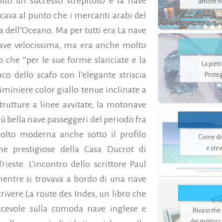
to un successo strepitoso e la nave
amore no
ccava al punto che i mercanti arabi del
ell’Oceano. Ma per tutti era La nave
nave velocissima, ma era anche molto
o che “per le sue forme slanciate e la
La piet
nco dello scafo con l’elegante striscia
Proteg
ciminiere color giallo tenue inclinate a
trutture a linee avvitate, la motonave
 bella nave passeggeri del periodo fra
olto moderna anche sotto il profilo
Come di
me prestigiose della Casa Ducrot di
e ste
rieste. L’incontro dello scrittore Paul
entre si trovava a bordo di una nave
ivere La route des Indes, un libro che
acevole sulla comoda nave inglese e
Riva in the
dei motoscaf