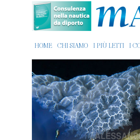
HOME
CHI SIAMO
I PIÙ LETTI
I C