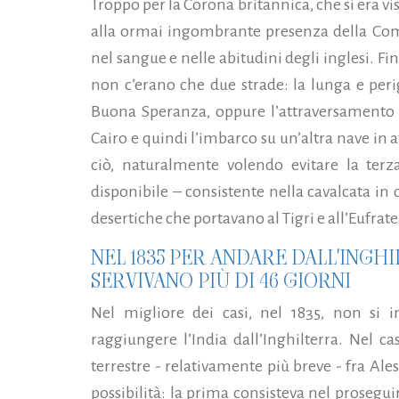
Troppo per la Corona britannica, che si era vis
alla ormai ingombrante presenza della Com
nel sangue e nelle abitudini degli inglesi. 
non c’erano che due strade: la lunga e per
Buona Speranza, oppure l’attraversamento de
Cairo e quindi l’imbarco su un’altra nave in 
ciò, naturalmente volendo evitare la terz
disponibile – consistente nella cavalcata in
desertiche che portavano al Tigri e all’Eufrate
NEL 1835 PER ANDARE DALL'INGHI
SERVIVANO PIÙ DI 46 GIORNI
Nel migliore dei casi, nel 1835, non si
raggiungere l’India dall’Inghilterra. Nel ca
terrestre - relativamente più breve - fra Ale
possibilità: la prima consisteva nel prosegui