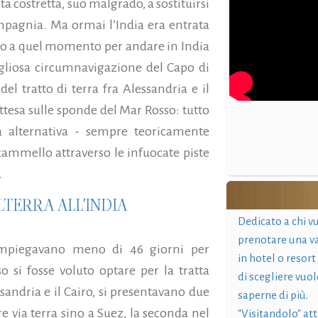
ta costretta, suo malgrado, a sostituirsi
pagnia. Ma ormai l’India era entrata
Fino a quel momento per andare in India
igliosa circumnavigazione del Capo di
l tratto di terra fra Alessandria e il
attesa sulle sponde del Mar Rosso: tutto
a alternativa - sempre teoricamente
 cammello attraverso le infuocate piste
.
LTERRA ALL'INDIA
Dedicato a chi v
prenotare una v
 impiegavano meno di 46 giorni per
in hotel o resort
so si fosse voluto optare per la tratta
di scegliere vuol
ssandria e il Cairo, si presentavano due
saperne di più.
re via terra sino a Suez, la seconda nel
"Visitandolo" at