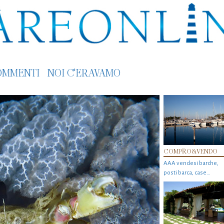
OMMENTI
NOI C'ERAVAMO
COMPRO&VENDO
AAA vendesi barche,
posti barca, case…