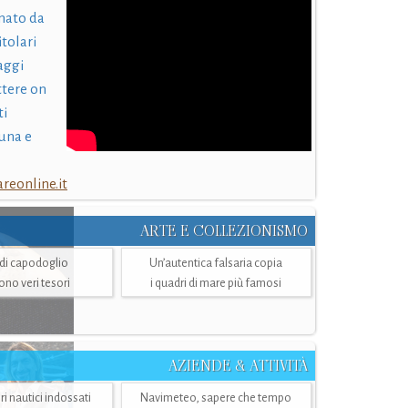
nato da
itolari
laggi
ttere on
ti
una e
eonline.it
ARTE E COLLEZIONISMO
i di capodoglio
Un’autentica falsaria copia
sono veri tesori
i quadri di mare più famosi
AZIENDE & ATTIVITÀ
ri nautici indossati
Navimeteo, sapere che tempo