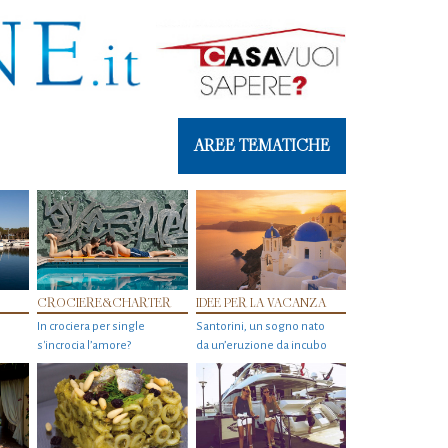
AREE TEMATICHE
CROCIERE&CHARTER
IDEE PER LA VACANZA
In crociera per single
Santorini, un sogno nato
s'incrocia l’amore?
da un’eruzione da incubo