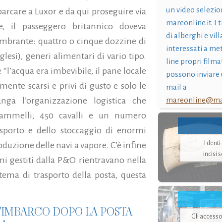
un video selezio
sbarcare a Luxor e da qui proseguire via
mareonline.it. I t
, il passeggero britannico doveva
di alberghi e vil
mbrante: quattro o cinque dozzine di
interessati a me
glesi), generi alimentari di vario tipo.
line propri filma
 “l’acqua era imbevibile, il pane locale
possono inviare 
mente scarsi e privi di gusto e solo le
mail a
nga l’organizzazione logistica che
mareonline@mar
 cammelli, 450 cavalli e un numero
asporto e dello stoccaggio di enormi
I dent
roduzione delle navi a vapore. C’è infine
incisi 
mi gestiti dalla P&O rientravano nella
ema di trasporto della posta, questa
L'IMBARCO DOPO LA POSTA
Gli accesso