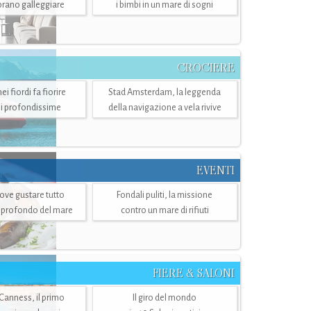
mbrano galleggiare
i bimbi in un mare di sogni
CROCIERE
i fiordi fa fiorire
Stad Amsterdam, la leggenda
i profondissime
della navigazione a vela rivive
EVENTI
dove gustare tutto
Fondali puliti, la missione
ù profondo del mare
contro un mare di rifiuti
FIERE & SALONI
 Canness, il primo
Il giro del mondo