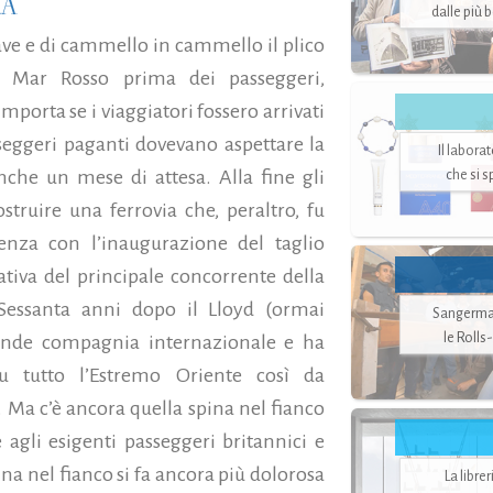
RA
dalle più 
nave e di cammello in cammello il plico
el Mar Rosso prima dei passeggeri,
mporta se i viaggiatori fossero arrivati
asseggeri paganti dovevano aspettare la
Il labora
anche un mese di attesa. Alla fine gli
che si 
struire una ferrovia che, peraltro, fu
enza con l’inaugurazione del taglio
iativa del principale concorrente della
 Sessanta anni dopo il Lloyd (ormai
Sangerman
le Rolls
rande compagnia internazionale e ha
 su tutto l’Estremo Oriente così da
i. Ma c’è ancora quella spina nel fianco
agli esigenti passeggeri britannici e
pina nel fianco si fa ancora più dolorosa
La libre