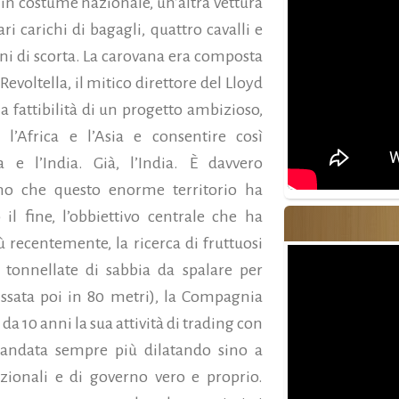
in costume nazionale, un’altra vettura
i carichi di bagagli, quattro cavalli e
ini di scorta. La carovana era composta
Revoltella, il mitico direttore del Lloyd
la fattibilità di un progetto ambizioso,
l’Africa e l’Asia e consentire così
a e l’India. Già, l’India. È davvero
cino che questo enorme territorio ha
 il fine, l’obbiettivo centrale che ha
ù recentemente, la ricerca di fruttuosi
 tonnellate di sabbia da spalare per
fissata poi in 80 metri), la Compagnia
da 10 anni la sua attività di trading con
a andata sempre più dilatando sino a
izionali e di governo vero e proprio.