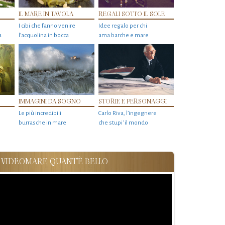
IL MARE IN TAVOLA
REGALI SOTTO IL SOLE
I cibi che fanno venire
Idee regalo per chi
a
l’acquolina in bocca
ama barche e mare
IMMAGINI DA SOGNO
STORIE E PERSONAGGI
Le più incredibili
Carlo Riva, l’ingegnere
burrasche in mare
che stupi' il mondo
VIDEOMARE QUANT'È BELLO