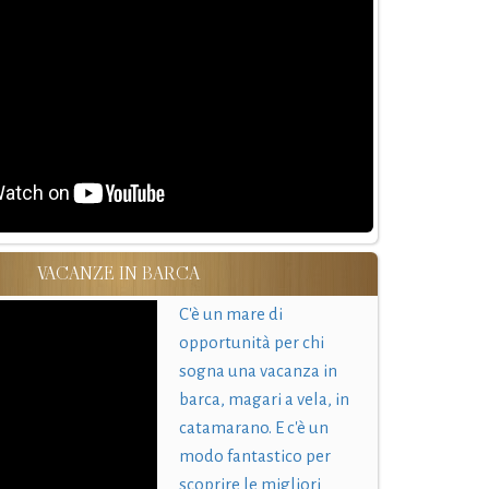
VACANZE IN BARCA
C'è un mare di
opportunità per chi
sogna una vacanza in
barca, magari a vela, in
catamarano. E c'è un
modo fantastico per
scoprire le migliori