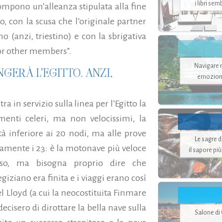
i libri se
 rompono un’alleanza stipulata alla fine
co, con la scusa che l’originale partner
o (anzi, triestino) e con la sbrigativa
for other members”.
Navigare ne
GERÀ L'EGITTO. ANZI,
emozion
a in servizio sulla linea per l’Egitto la
enti celeri, ma non velocissimi, la
tà inferiore ai 20 nodi, ma alle prove
Le sagre 
iamente i 23: è la motonave più veloce
il sapore pi
o, ma bisogna proprio dire che
giziano era finita e i viaggi erano così
 Lloyd (a cui la neocostituita Finmare
cisero di dirottare la bella nave sulla
Salone di