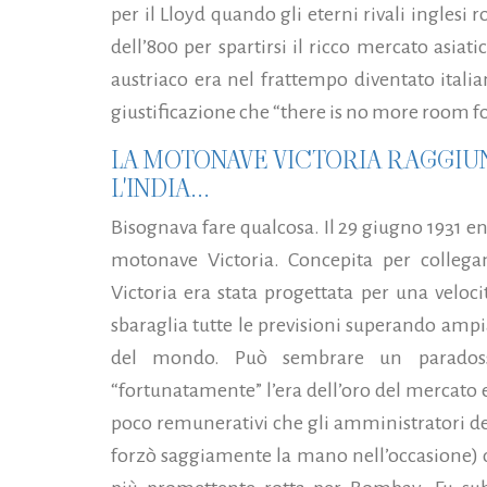
per il Lloyd quando gli eterni rivali inglesi
dell’800 per spartirsi il ricco mercato asiati
austriaco era nel frattempo diventato italian
giustificazione che “there is no more room 
LA MOTONAVE VICTORIA RAGGIUN
L'INDIA...
Bisognava fare qualcosa. Il 29 giugno 1931 entr
motonave Victoria. Concepita per collegam
Victoria era stata progettata per una veloci
sbaraglia tutte le previsioni superando amp
del mondo. Può sembrare un paradoss
“fortunatamente” l’era dell’oro del mercato e
poco remunerativi che gli amministratori del
forzò saggiamente la mano nell’occasione) de