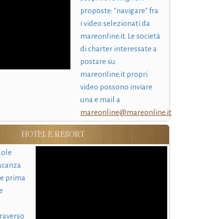
proposte: "navigare" fra
i video selezionati da
mareonline.it. Le società
di charter interessate a
postare su
mareonline.it propri
video possono inviare
una e mail a
mareonline@mareonline.it
HOTEL E RESORT
uole
acanza
 e prima
e
traverso