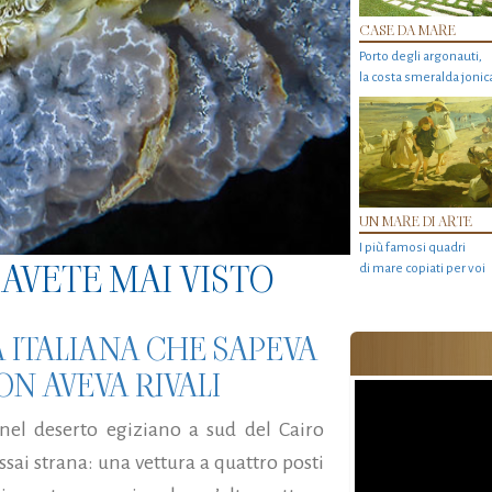
CASE DA MARE
Porto degli argonauti,
la costa smeralda jonic
UN MARE DI ARTE
I più famosi quadri
AVETE MAI VISTO
di mare copiati per voi
A ITALIANA CHE SAPEVA
ON AVEVA RIVALI
 nel deserto egiziano a sud del Cairo
sai strana: una vettura a quattro posti