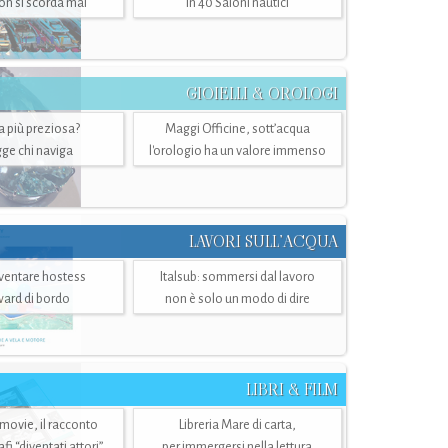
n si scorda mai
in 40 Saloni nautici
GIOIELLI & OROLOGI
ra più preziosa?
Maggi Officine, sott’acqua
ge chi naviga
l'orologio ha un valore immenso
LAVORI SULL’ACQUA
ventare hostess
Italsub: sommersi dal lavoro
ward di bordo
non è solo un modo di dire
LIBRI & FILM
 movie, il racconto
Libreria Mare di carta,
i “diventati attori”
per immergersi nella lettura