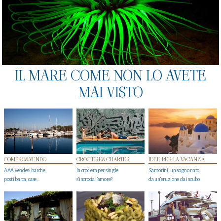
IL MARE COME NON LO AVETE
MAI VISTO
COMPRO&VENDO
CROCIERE&CHARTER
IDEE PER LA VACANZA
AAA vendesi barche,
In crociera per single
Santorini, un sogno nato
posti barca, case…
s'incrocia l’amore?
da un’eruzione da incubo