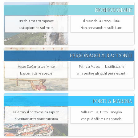
NONSOLOMARE
Per chi ama arrampicare
Il Mare della Tranquillità?
a strapiombo sul mare
Non serve andare sulla Luna
PERSONAGGI & RACCONTI
Vasco Da Gama così vince
Patrizia Mosconi, la stilista che
la guerra delle spezie
ama vestire gli yacht più eleganti
PORTI & MARINA
Palermo, il porto che ha saputo
Villasimius, tutto il meglio
diventare attrazione turistica
che può offrire un approdo