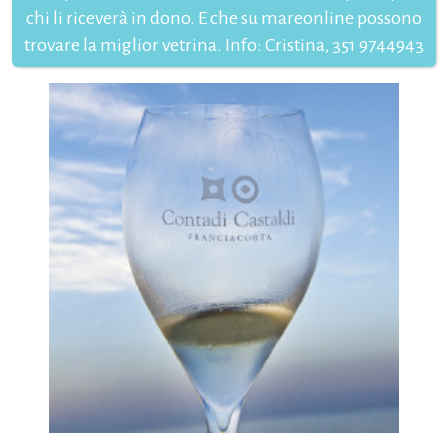
chi li riceverà in dono. E che su mareonline possono
trovare la miglior vetrina. Info: Cristina, 351 9744943