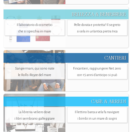
BELLEZZA & BENESSERE
Il laboratorio di cosmetici
Pelle dorata e protetta? Il segreto
che si specchia in mare
si cela in un’antica pietra Inca
CANTIERI
Sangermani, qui sono nate
Fincantieri, raggiungere Net zero
le Rolls-Royce del mare
con 15 anni d'anticipo si può
CASE & ARREDI
La libreria-veliero dove
Il lettino barca a vela fa navigare
i libri sembrano galleggiare
i bimbi in un mare di sogni