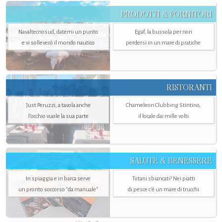
PRODOTTI & FORNITORI
Navaltecnosud, datemi un punto
Egaf, la bussola per non
e vi solleverò il mondo nautico
perdersi in un mare di pratiche
RISTORANTI
Just Peruzzi, a tavola anche
Chameleon Clubbing Stintino,
l’occhio vuole la sua parte
il locale dai mille volti
SALUTE & BENESSERE
In spiaggia e in barca serve
Totani sbiancati? Nei piatti
un pronto soccorso "da manuale"
di pesce c'è un mare di trucchi