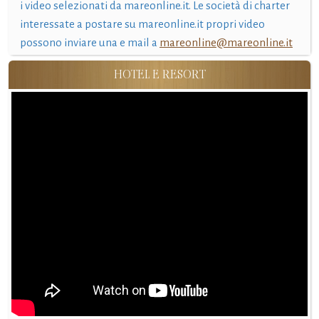
i video selezionati da mareonline.it. Le società di charter
interessate a postare su mareonline.it propri video
possono inviare una e mail a
mareonline@mareonline.it
HOTEL E RESORT