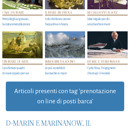
CASE DA MARE
IL MARE IN TAVOLA
REGALI SOTTO IL SOLE
Porto degli argonauti,
I cibi che fanno venire
Idee regalo per chi
la costa smeralda jonica
l’acquolina in bocca
ama barche e mare
UN MARE DI ARTE
IMMAGINI DA SOGNO
STORIE E PERSONAGGI
I più famosi quadri
Le più incredibili
Carlo Riva, l’ingegnere
di mare copiati per voi
burrasche in mare
che stupi' il mondo
Articoli presenti con tag 'prenotazione
on line di posti barca'
D-MARIN E MARINANOW, IL