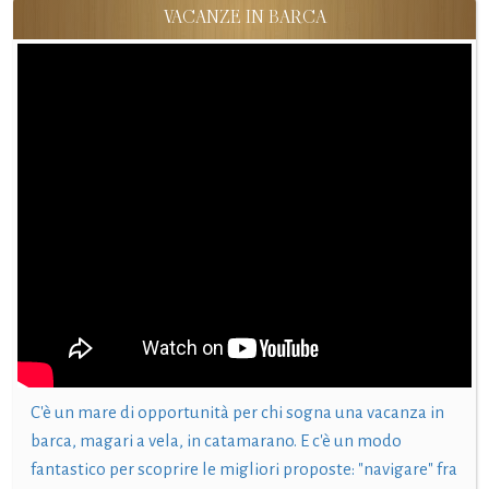
VACANZE IN BARCA
C'è un mare di opportunità per chi sogna una vacanza in
barca, magari a vela, in catamarano. E c'è un modo
fantastico per scoprire le migliori proposte: "navigare" fra