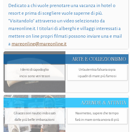
Dedicato a chi vuole prenotare una vacanza in hotel o
resort e prima di scegliere vuole saperne di più.
"Visitandolo" attraverso un video selezionato da
mareonline.it. I titolari di alberghi e villaggi interessati a
mettere on line propri filmati possono inviare una e mail
a
mareonline@mareonline.it
ARTE E COLLEZIONISMO
I denti di capodoglio
Un’autentica falsaria copia
incisi sono veri tesori
i quadri di mare più famosi
AZIENDE & ATTIVITÀ
Gli accessori nautici indossati
Navimeteo, sapere che tempo
dalle più belle imbarcazioni
farà in mare conta ancora di più