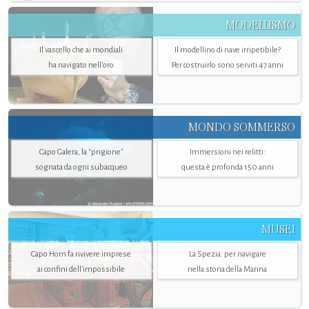
MODELLISMO
Il vascello che ai mondiali
Il modellino di nave irripetibile?
ha navigato nell’oro
Per costruirlo sono serviti 47 anni
MONDO SOMMERSO
Capo Galera, la "prigione"
Immersioni nei relitti:
sognata da ogni subacqueo
questa è profonda 150 anni
MUSEI
Capo Horn fa rivivere imprese
La Spezia. per navigare
ai confini dell’impossibile
nella storia della Marina