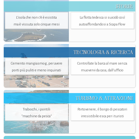
STORIE
L’isola che non c'è è esistita
La flotta tedesca si suicidò così
ma è vissuta solo cinque mesi
autoaffondandosi a Scapa Flow
TECNOLOGIA & RICERCA
Cemento mangiasmog, per avere
Controllate la barca al mare senza
porti più puliti e meno inquinati
muovervi da casa, dall’ufficio
TURISMO & ATTRAZIONI
Trabocchi, i pontili
Portovenere, il borgo di pescatori
"macchine da pesca"
irresistibile esca per i turisti