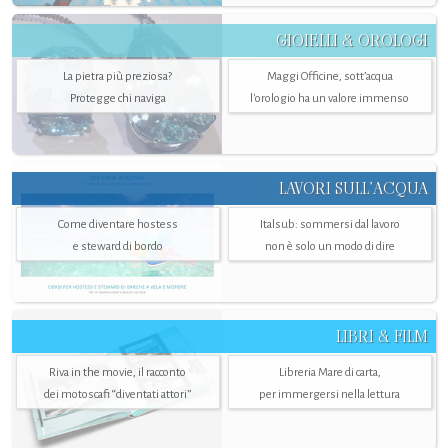
GIOIELLI & OROLOGI
La pietra più preziosa?
Maggi Officine, sott’acqua
Protegge chi naviga
l'orologio ha un valore immenso
LAVORI SULL’ACQUA
Come diventare hostess
Italsub: sommersi dal lavoro
e steward di bordo
non è solo un modo di dire
LIBRI & FILM
Riva in the movie, il racconto
Libreria Mare di carta,
dei motoscafi “diventati attori”
per immergersi nella lettura