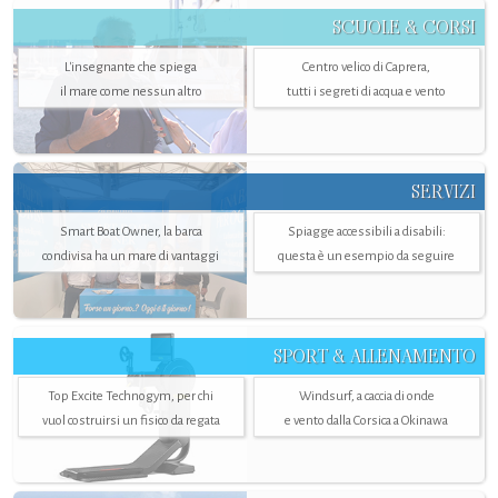
SCUOLE & CORSI
L'insegnante che spiega
Centro velico di Caprera,
il mare come nessun altro
tutti i segreti di acqua e vento
SERVIZI
Smart Boat Owner, la barca
Spiagge accessibili a disabili:
condivisa ha un mare di vantaggi
questa è un esempio da seguire
SPORT & ALLENAMENTO
Top Excite Technogym, per chi
Windsurf, a caccia di onde
vuol costruirsi un fisico da regata
e vento dalla Corsica a Okinawa