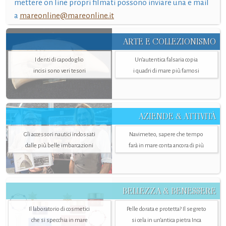
mettere on line propri filmati possono inviare una e mail
a
mareonline@mareonline.it
ARTE E COLLEZIONISMO
I denti di capodoglio
Un’autentica falsaria copia
incisi sono veri tesori
i quadri di mare più famosi
AZIENDE & ATTIVITÀ
Gli accessori nautici indossati
Navimeteo, sapere che tempo
dalle più belle imbarcazioni
farà in mare conta ancora di più
BELLEZZA & BENESSERE
Il laboratorio di cosmetici
Pelle dorata e protetta? Il segreto
che si specchia in mare
si cela in un’antica pietra Inca