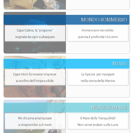
MONDO SOMMERSO
Capo Galera, la "prigione"
Immersioni nei relitti:
sognata da ogni subacqueo
questa è profonda 150 anni
MUSEI
Capo Horn fa rivivere imprese
La Spezia. per navigare
ai confini dell’impossibile
nella storia della Marina
NONSOLOMARE
Per chi ama arrampicare
Il Mare della Tranquillità?
a strapiombo sul mare
Non serve andare sulla Luna