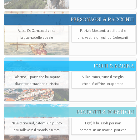
PERSONAGGI & RACCONTI
Vasco Da Gama così vince
Patrizia Mosconi, la stilista che
la guerra delle spezie
ama vestire gli yacht più eleganti
PORTI & MARINA
Palermo, il porto che ha saputo
Villasimius, tutto il meglio
diventare attrazione turistica
che può offrire un approdo
PRODOTTI & FORNITORI
Navaltecnosud, datemi un punto
Egaf, la bussola per non
e vi solleverò il mondo nautico
perdersi in un mare di pratiche