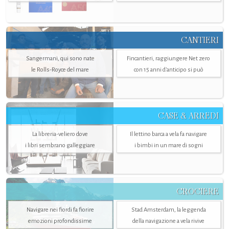
CANTIERI
Sangermani, qui sono nate
Fincantieri, raggiungere Net zero
le Rolls-Royce del mare
con 15 anni d'anticipo si può
CASE & ARREDI
La libreria-veliero dove
Il lettino barca a vela fa navigare
i libri sembrano galleggiare
i bimbi in un mare di sogni
CROCIERE
Navigare nei fiordi fa fiorire
Stad Amsterdam, la leggenda
emozioni profondissime
della navigazione a vela rivive