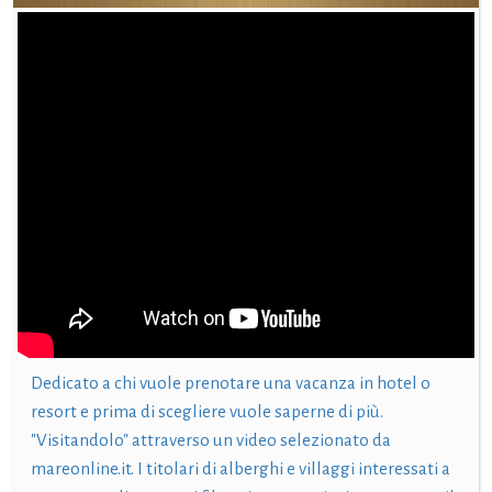
Dedicato a chi vuole prenotare una vacanza in hotel o
resort e prima di scegliere vuole saperne di più.
"Visitandolo" attraverso un video selezionato da
mareonline.it. I titolari di alberghi e villaggi interessati a