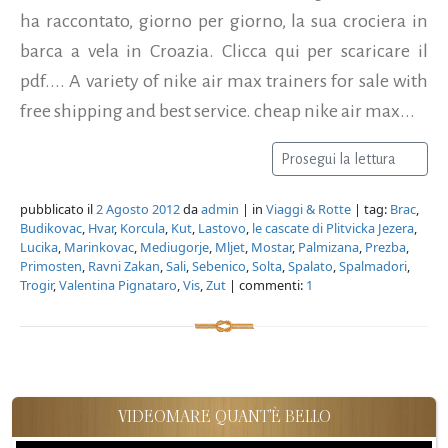
ha raccontato, giorno per giorno, la sua crociera in
barca a vela in Croazia. Clicca qui per scaricare il
pdf.... A variety of nike air max trainers for sale with
free shipping and best service. cheap nike air max...
Prosegui la lettura
pubblicato il
2 Agosto 2012
da
admin
| in
Viaggi & Rotte
| tag:
Brac
,
Budikovac
,
Hvar
,
Korcula
,
Kut
,
Lastovo
,
le cascate di Plitvicka Jezera
,
Lucika
,
Marinkovac
,
Mediugorje
,
Mljet
,
Mostar
,
Palmizana
,
Prezba
,
Primosten
,
Ravni Zakan
,
Sali
,
Sebenico
,
Solta
,
Spalato
,
Spalmadori
,
Trogir
,
Valentina Pignataro
,
Vis
,
Zut
| commenti:
1
VIDEOMARE QUANT'È BELLO