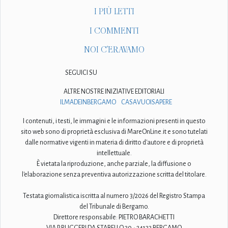
I PIÙ LETTI
I COMMENTI
NOI C'ERAVAMO
SEGUICI SU
ALTRE NOSTRE INIZIATIVE EDITORIALI
ILMADEINBERGAMO
CASAVUOISAPERE
I contenuti, i testi, le immagini e le informazioni presenti in questo
sito web sono di proprietà esclusiva di MareOnLine.it e sono tutelati
dalle normative vigenti in materia di diritto d'autore e di proprietà
intellettuale.
È vietata la riproduzione, anche parziale, la diffusione o
l'elaborazione senza preventiva autorizzazione scritta del titolare.
Testata giornalistica iscritta al numero 3/2026 del Registro Stampa
del Tribunale di Bergamo.
Direttore responsabile: PIETRO BARACHETTI
VIA P. RUGGERI DA STABELLO 20 - 24123 BERGAMO