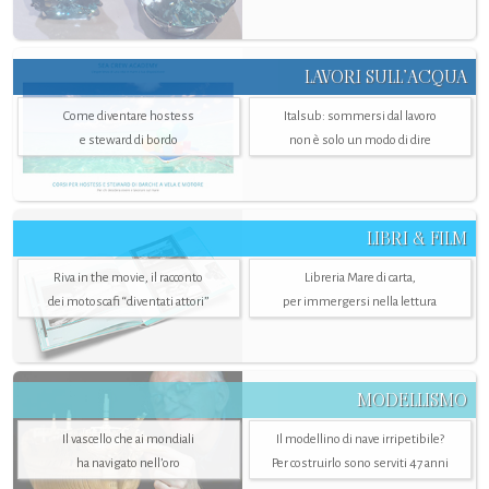
LAVORI SULL’ACQUA
Come diventare hostess
Italsub: sommersi dal lavoro
e steward di bordo
non è solo un modo di dire
LIBRI & FILM
Riva in the movie, il racconto
Libreria Mare di carta,
dei motoscafi “diventati attori”
per immergersi nella lettura
MODELLISMO
Il vascello che ai mondiali
Il modellino di nave irripetibile?
ha navigato nell’oro
Per costruirlo sono serviti 47 anni