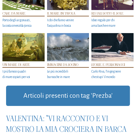
CASE DA MARE
IL MARE IN TAVOLA
REGALI SOTTO IL SOLE
Porto degli argonauti,
I cibi che fanno venire
Idee regalo per chi
la costa smeralda jonica
l’acquolina in bocca
ama barche e mare
UN MARE DI ARTE
IMMAGINI DA SOGNO
STORIE E PERSONAGGI
I più famosi quadri
Le più incredibili
Carlo Riva, l’ingegnere
di mare copiati per voi
burrasche in mare
che stupi' il mondo
Articoli presenti con tag 'Prezba'
VALENTINA: "VI RACCONTO E VI
MOSTRO LA MIA CROCIERA IN BARCA