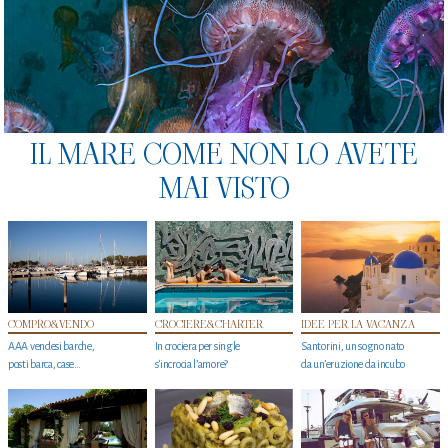
IL MARE COME NON LO AVETE
MAI VISTO
COMPRO&VENDO
CROCIERE&CHARTER
IDEE PER LA VACANZA
AAA vendesi barche,
In crociera per single
Santorini, un sogno nato
posti barca, case…
s'incrocia l’amore?
da un’eruzione da incubo