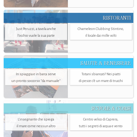
RISTORANTI
Just Peruzzi, a tavola anche
Chameleon Clubbing Stintino,
l’occhio vuole la sua parte
il locale dai mille volti
SALUTE & BENESSERE
In spiaggia e in barca serve
Totani sbiancati? Nei piatti
un pronto soccorso "da manuale"
di pesce c'è un mare di trucchi
SCUOLE & CORSI
L'insegnante che spiega
Centro velico di Caprera,
il mare come nessun altro
tutti i segreti di acqua e vento