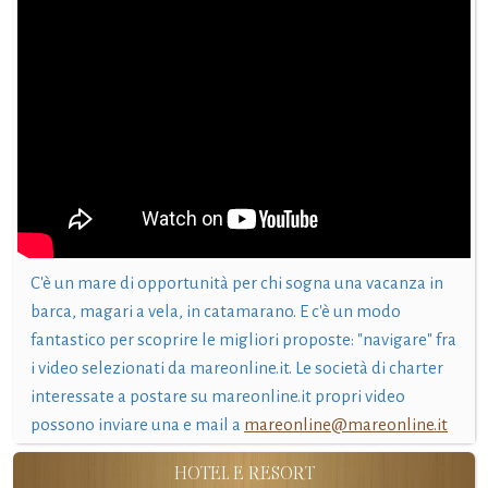
C'è un mare di opportunità per chi sogna una vacanza in
barca, magari a vela, in catamarano. E c'è un modo
fantastico per scoprire le migliori proposte: "navigare" fra
i video selezionati da mareonline.it. Le società di charter
interessate a postare su mareonline.it propri video
possono inviare una e mail a
mareonline@mareonline.it
HOTEL E RESORT