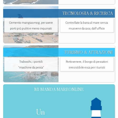
TECNOLOGIA & RICERCA
Cemento mangiasmog, per avere
Controllate la barca al mare senza
porti più puliti e meno inquinati
muovervi da casa, dall’ufficio
TURISMO & ATTRAZIONI
Trabocchi, i pontili
Portovenere, il borgo di pescatori
"macchine da pesca"
irresistibile esca per i turisti
MI MANDA MAREONLINE
Un