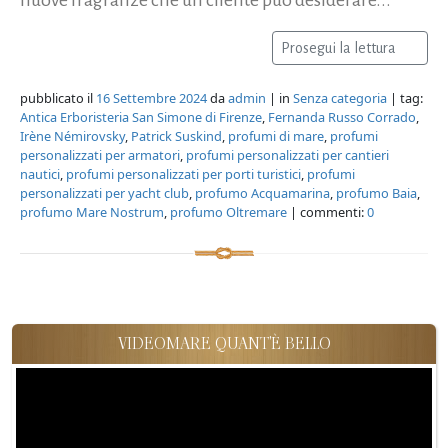
Prosegui la lettura
pubblicato il
16 Settembre 2024
da
admin
| in
Senza categoria
| tag:
Antica Erboristeria San Simone di Firenze
,
Fernanda Russo Corrado
,
Irène Némirovsky
,
Patrick Suskind
,
profumi di mare
,
profumi
personalizzati per armatori
,
profumi personalizzati per cantieri
nautici
,
profumi personalizzati per porti turistici
,
profumi
personalizzati per yacht club
,
profumo Acquamarina
,
profumo Baia
,
profumo Mare Nostrum
,
profumo Oltremare
| commenti:
0
VIDEOMARE QUANT'È BELLO