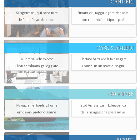
CANTIERI
Sangermani, qui sono nate
Fincantieri, raggiungere Net zero
le Rolls-Royce del mare
con 15 anni d'anticipo si può
CASE & ARREDI
La libreria-veliero dove
Il lettino barca a vela fa navigare
i libri sembrano galleggiare
i bimbi in un mare di sogni
CROCIERE
Navigare nei fiordi fa fiorire
Stad Amsterdam, la leggenda
emozioni profondissime
della navigazione a vela rivive