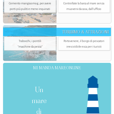
Cemento mangiasmog, per avere
Controllate la barca al mare senza
porti più puliti e meno inquinati
muovervi da casa, dall’ufficio
TURISMO & ATTRAZIONI
Trabocchi, i pontili
Portovenere, il borgo di pescatori
"macchine da pesca"
irresistibile esca per i turisti
MI MANDA MAREONLINE
Un
mare
di