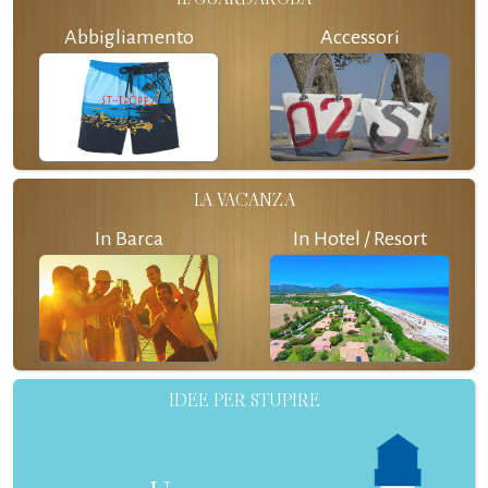
Abbigliamento
Accessori
LA VACANZA
In Barca
In Hotel / Resort
IDEE PER STUPIRE