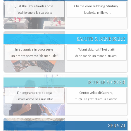
Just Peruzzi, a tavola anche
Chameleon Clubbing Stintino,
l’occhio vuole la sua parte
il locale dai mille volti
SALUTE & BENESSERE
In spiaggia e in barca serve
Totani sbiancati? Nei piatti
un pronto soccorso "da manuale"
di pesce c'è un mare di trucchi
SCUOLE & CORSI
L'insegnante che spiega
Centro velico di Caprera,
il mare come nessun altro
tutti i segreti di acqua e vento
SERVIZI