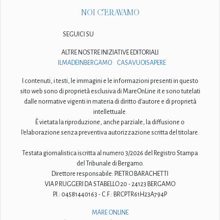
NOI C'ERAVAMO
SEGUICI SU
ALTRE NOSTRE INIZIATIVE EDITORIALI
ILMADEINBERGAMO
CASAVUOISAPERE
I contenuti, i testi, le immagini e le informazioni presenti in questo
sito web sono di proprietà esclusiva di MareOnLine.it e sono tutelati
dalle normative vigenti in materia di diritto d'autore e di proprietà
intellettuale.
È vietata la riproduzione, anche parziale, la diffusione o
l'elaborazione senza preventiva autorizzazione scritta del titolare.
Testata giornalistica iscritta al numero 3/2026 del Registro Stampa
del Tribunale di Bergamo.
Direttore responsabile: PIETRO BARACHETTI
VIA P. RUGGERI DA STABELLO 20 - 24123 BERGAMO
P.I.: 04581440163 - C.F.: BRCPTR61H23A794P
MARE ONLINE