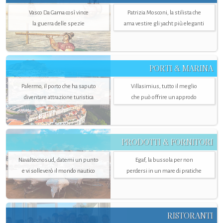
Vasco Da Gama così vince
Patrizia Mosconi, la stilista che
la guerra delle spezie
ama vestire gli yacht più eleganti
PORTI & MARINA
Palermo, il porto che ha saputo
Villasimius, tutto il meglio
diventare attrazione turistica
che può offrire un approdo
PRODOTTI & FORNITORI
Navaltecnosud, datemi un punto
Egaf, la bussola per non
e vi solleverò il mondo nautico
perdersi in un mare di pratiche
RISTORANTI