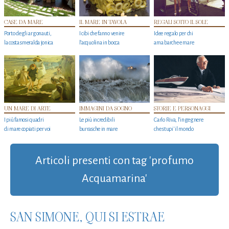
CASE DA MARE
IL MARE IN TAVOLA
REGALI SOTTO IL SOLE
Porto degli argonauti,
I cibi che fanno venire
Idee regalo per chi
la costa smeralda jonica
l’acquolina in bocca
ama barche e mare
UN MARE DI ARTE
IMMAGINI DA SOGNO
STORIE E PERSONAGGI
I più famosi quadri
Le più incredibili
Carlo Riva, l’ingegnere
di mare copiati per voi
burrasche in mare
che stupi' il mondo
Articoli presenti con tag 'profumo
Acquamarina'
SAN SIMONE, QUI SI ESTRAE