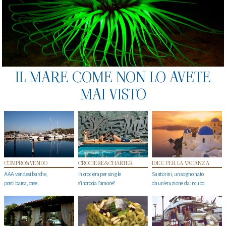
IL MARE COME NON LO AVETE
MAI VISTO
COMPRO&VENDO
CROCIERE&CHARTER
IDEE PER LA VACANZA
AAA vendesi barche,
In crociera per single
Santorini, un sogno nato
posti barca, case…
s'incrocia l’amore?
da un’eruzione da incubo