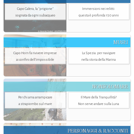
Capo Galera, la "prigione"
Immersioni nei relitti:
sognata da ogni subacqueo
questa è profonda 150 anni
MUSEI
Capo Horn fa rivivere imprese
La Spezia. per navigare
ai confini dell’impossibile
nella storia della Marina
NONSOLOMARE
Per chi ama arrampicare
Il Mare della Tranquillità?
a strapiombo sul mare
Non serve andare sulla Luna
PERSONAGGI & RACCONTI