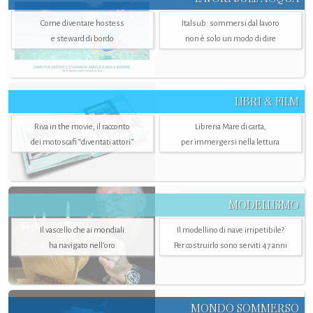
Come diventare hostess
Italsub: sommersi dal lavoro
e steward di bordo
non è solo un modo di dire
LIBRI & FILM
Riva in the movie, il racconto
Libreria Mare di carta,
dei motoscafi “diventati attori”
per immergersi nella lettura
MODELLISMO
Il vascello che ai mondiali
Il modellino di nave irripetibile?
ha navigato nell’oro
Per costruirlo sono serviti 47 anni
MONDO SOMMERSO