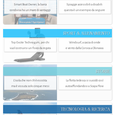
Smart Boat Owner, la barca
Spiagge accessibili a disabili:
condivisa ha un mare di vantaggi
questa è un esempio da seguire
SPORT & ALLENAMENTO
Top Excite Technogym, per chi
Windsurf, a caccia di onde
vuol costruirsi un fisico da regata
e vento dalla Corsica a Okinawa
STORIE
L’isola che non c'è è esistita
La flotta tedesca si suicidò così
ma è vissuta solo cinque mesi
autoaffondandosi a Scapa Flow
TECNOLOGIA & RICERCA