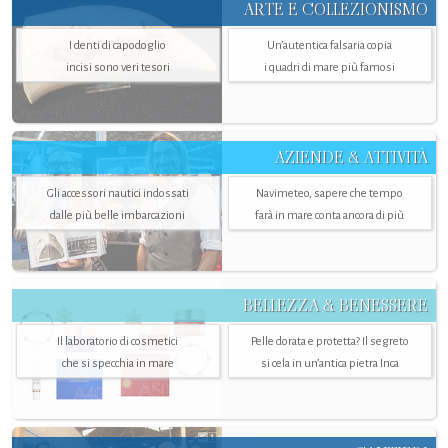
ARTE E COLLEZIONISMO
I denti di capodoglio
Un’autentica falsaria copia
incisi sono veri tesori
i quadri di mare più famosi
AZIENDE & ATTIVITÀ
Gli accessori nautici indossati
Navimeteo, sapere che tempo
dalle più belle imbarcazioni
farà in mare conta ancora di più
BELLEZZA & BENESSERE
Il laboratorio di cosmetici
Pelle dorata e protetta? Il segreto
che si specchia in mare
si cela in un’antica pietra Inca