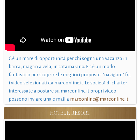
C'è un mare di opportunità per chi sogna una vacanza in
barca, magari a vela, in catamarano. E c'è un modo
fantastico per scoprire le migliori proposte: "navigare" fra
i video selezionati da mareonline.it. Le società di charter
interessate a postare su mareonline.it propri video
possono inviare una e mail a
mareonline@mareonline.it
HOTEL E RESORT