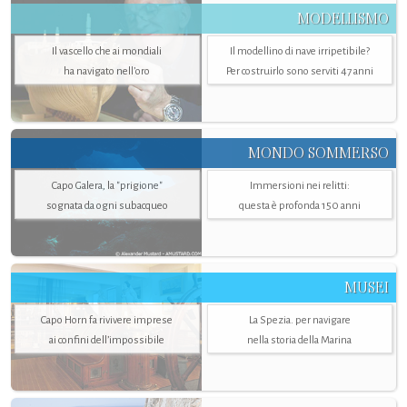
MODELLISMO
Il vascello che ai mondiali
Il modellino di nave irripetibile?
ha navigato nell’oro
Per costruirlo sono serviti 47 anni
MONDO SOMMERSO
Capo Galera, la "prigione"
Immersioni nei relitti:
sognata da ogni subacqueo
questa è profonda 150 anni
MUSEI
Capo Horn fa rivivere imprese
La Spezia. per navigare
ai confini dell’impossibile
nella storia della Marina