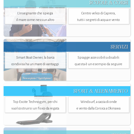
SCUOLE & CORSI
L'insegnante che spiega
Centro velico di Caprera,
il mare come nessun altro
tutti i segreti di acqua e vento
SERVIZI
Smart Boat Owner, la barca
Spiagge accessibili a disabili:
condivisa ha un mare di vantaggi
questa è un esempio da seguire
SPORT & ALLENAMENTO
Top Excite Technogym, per chi
Windsurf, a caccia di onde
vuol costruirsi un fisico da regata
e vento dalla Corsica a Okinawa