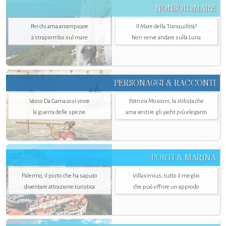
NONSOLOMARE
Per chi ama arrampicare
Il Mare della Tranquillità?
a strapiombo sul mare
Non serve andare sulla Luna
PERSONAGGI & RACCONTI
Vasco Da Gama così vince
Patrizia Mosconi, la stilista che
la guerra delle spezie
ama vestire gli yacht più eleganti
PORTI & MARINA
Palermo, il porto che ha saputo
Villasimius, tutto il meglio
diventare attrazione turistica
che può offrire un approdo