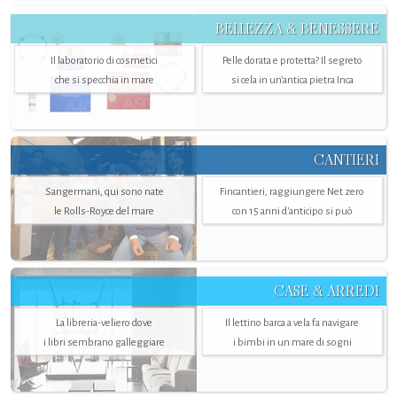
BELLEZZA & BENESSERE
Il laboratorio di cosmetici
Pelle dorata e protetta? Il segreto
che si specchia in mare
si cela in un’antica pietra Inca
CANTIERI
Sangermani, qui sono nate
Fincantieri, raggiungere Net zero
le Rolls-Royce del mare
con 15 anni d'anticipo si può
CASE & ARREDI
La libreria-veliero dove
Il lettino barca a vela fa navigare
i libri sembrano galleggiare
i bimbi in un mare di sogni