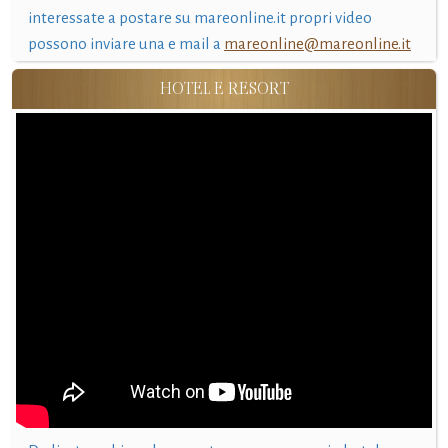
interessate a postare su mareonline.it propri video
possono inviare una e mail a
mareonline@mareonline.it
HOTEL E RESORT