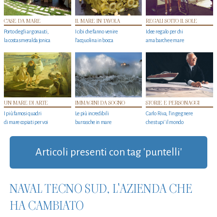
CASE DA MARE
IL MARE IN TAVOLA
REGALI SOTTO IL SOLE
Porto degli argonauti,
I cibi che fanno venire
Idee regalo per chi
la costa smeralda jonica
l’acquolina in bocca
ama barche e mare
UN MARE DI ARTE
IMMAGINI DA SOGNO
STORIE E PERSONAGGI
I più famosi quadri
Le più incredibili
Carlo Riva, l’ingegnere
di mare copiati per voi
burrasche in mare
che stupi' il mondo
Articoli presenti con tag 'puntelli'
NAVAL TECNO SUD, L'AZIENDA CHE
HA CAMBIATO