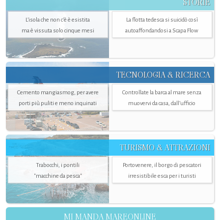
STORIE
L’isola che non c'è è esistita
La flotta tedesca si suicidò così
ma è vissuta solo cinque mesi
autoaffondandosi a Scapa Flow
TECNOLOGIA & RICERCA
Cemento mangiasmog, per avere
Controllate la barca al mare senza
porti più puliti e meno inquinati
muovervi da casa, dall’ufficio
TURISMO & ATTRAZIONI
Trabocchi, i pontili
Portovenere, il borgo di pescatori
"macchine da pesca"
irresistibile esca per i turisti
MI MANDA MAREONLINE