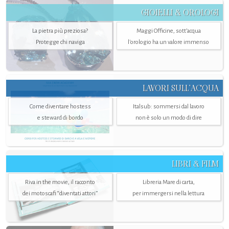
GIOIELLI & OROLOGI
La pietra più preziosa?
Maggi Officine, sott’acqua
Protegge chi naviga
l'orologio ha un valore immenso
LAVORI SULL’ACQUA
Come diventare hostess
Italsub: sommersi dal lavoro
e steward di bordo
non è solo un modo di dire
LIBRI & FILM
Riva in the movie, il racconto
Libreria Mare di carta,
dei motoscafi “diventati attori”
per immergersi nella lettura