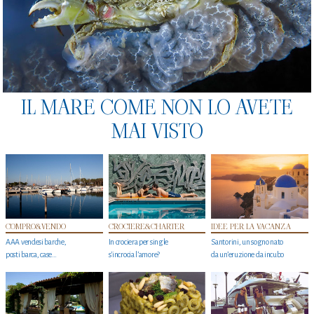
IL MARE COME NON LO AVETE
MAI VISTO
COMPRO&VENDO
CROCIERE&CHARTER
IDEE PER LA VACANZA
AAA vendesi barche,
In crociera per single
Santorini, un sogno nato
posti barca, case…
s'incrocia l’amore?
da un’eruzione da incubo