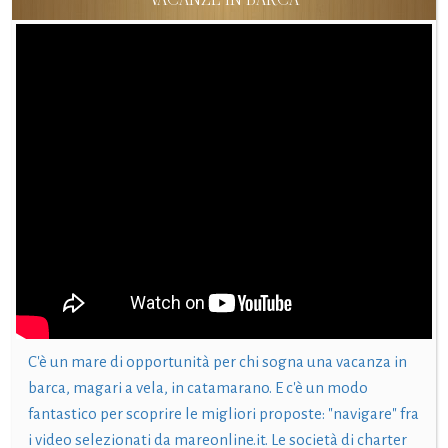
C'è un mare di opportunità per chi sogna una vacanza in
barca, magari a vela, in catamarano. E c'è un modo
fantastico per scoprire le migliori proposte: "navigare" fra
i video selezionati da mareonline.it. Le società di charter