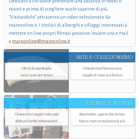
Dedicato a chi vuole prenotare una vacanza in hotel o
resort e prima di scegliere vuole saperne di più.
"Visitandolo" attraverso un video selezionato da
mareonline.it. I titolari di alberghi e villaggi interessati a
mettere on line propri filmati possono inviare una e mail
a
mareonline@mareonline.it
ARTE E COLLEZIONISMO
I denti di capodoglio
Un’autentica falsaria copia
incisi sono veri tesori
i quadri di mare più famosi
AZIENDE & ATTIVITÀ
Gli accessori nautici indossati
Navimeteo, sapere che tempo
dalle più belle imbarcazioni
farà in mare conta ancora di più