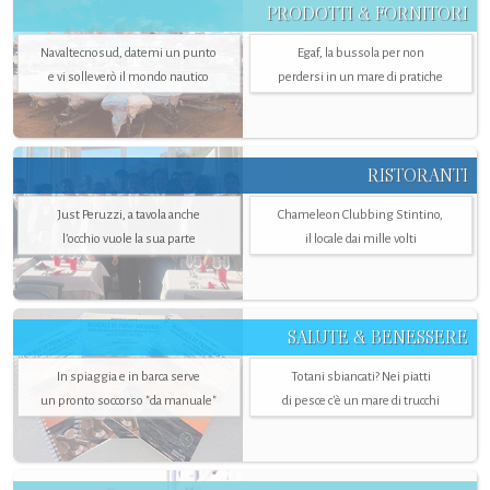
PRODOTTI & FORNITORI
Navaltecnosud, datemi un punto
Egaf, la bussola per non
e vi solleverò il mondo nautico
perdersi in un mare di pratiche
RISTORANTI
Just Peruzzi, a tavola anche
Chameleon Clubbing Stintino,
l’occhio vuole la sua parte
il locale dai mille volti
SALUTE & BENESSERE
In spiaggia e in barca serve
Totani sbiancati? Nei piatti
un pronto soccorso "da manuale"
di pesce c'è un mare di trucchi