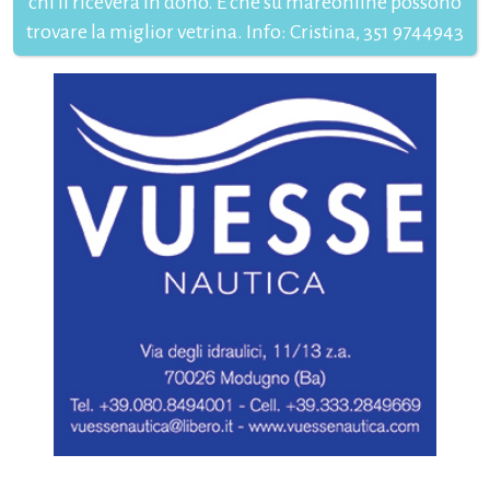
chi li riceverà in dono. E che su mareonline possono
trovare la miglior vetrina. Info: Cristina, 351 9744943