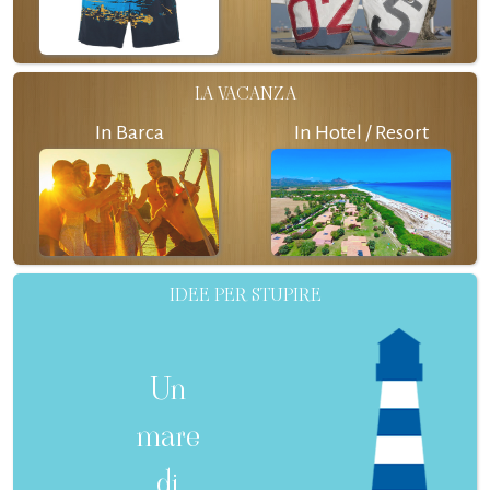
LA VACANZA
In Barca
In Hotel / Resort
IDEE PER STUPIRE
Un
mare
di