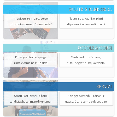
SALUTE & BENESSERE
In spiaggia e in barca serve
Totani sbiancati? Nei piatti
un pronto soccorso "da manuale"
di pesce c'è un mare di trucchi
SCUOLE & CORSI
L'insegnante che spiega
Centro velico di Caprera,
il mare come nessun altro
tutti i segreti di acqua e vento
SERVIZI
Smart Boat Owner, la barca
Spiagge accessibili a disabili:
condivisa ha un mare di vantaggi
questa è un esempio da seguire