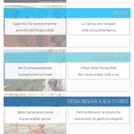
MUSEI
Capo Horn fa rivivere imprese
La Spezia. per navigare
ai confini dell’impossibile
nella storia della Marina
NONSOLOMARE
Per chi ama arrampicare
Il Mare della Tranquillità?
a strapiombo sul mare
Non serve andare sulla Luna
PERSONAGGI & RACCONTI
Vasco Da Gama così vince
Patrizia Mosconi, la stilista che
la guerra delle spezie
ama vestire gli yacht più eleganti