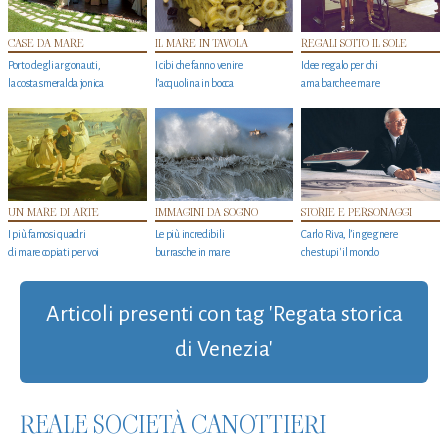
CASE DA MARE
IL MARE IN TAVOLA
REGALI SOTTO IL SOLE
Porto degli argonauti,
I cibi che fanno venire
Idee regalo per chi
la costa smeralda jonica
l’acquolina in bocca
ama barche e mare
UN MARE DI ARTE
IMMAGINI DA SOGNO
STORIE E PERSONAGGI
I più famosi quadri
Le più incredibili
Carlo Riva, l’ingegnere
di mare copiati per voi
burrasche in mare
che stupi' il mondo
Articoli presenti con tag 'Regata storica
di Venezia'
REALE SOCIETÀ CANOTTIERI