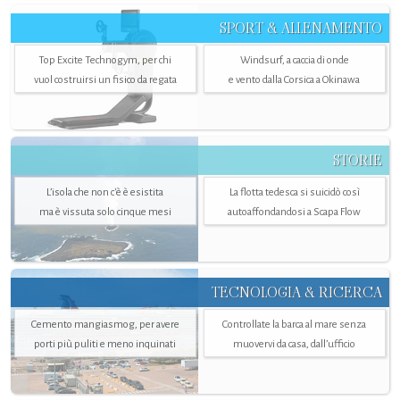
SPORT & ALLENAMENTO
Top Excite Technogym, per chi
Windsurf, a caccia di onde
vuol costruirsi un fisico da regata
e vento dalla Corsica a Okinawa
STORIE
L’isola che non c'è è esistita
La flotta tedesca si suicidò così
ma è vissuta solo cinque mesi
autoaffondandosi a Scapa Flow
TECNOLOGIA & RICERCA
Cemento mangiasmog, per avere
Controllate la barca al mare senza
porti più puliti e meno inquinati
muovervi da casa, dall’ufficio