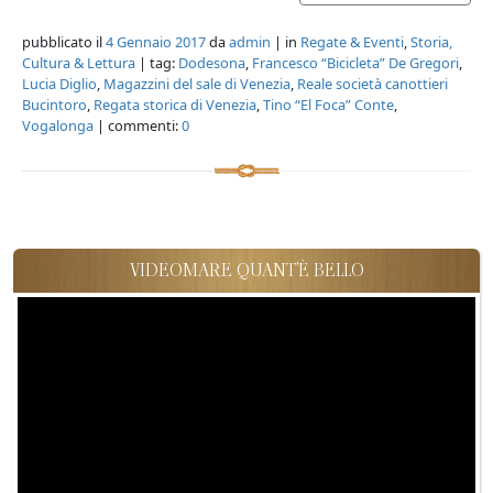
pubblicato il
4 Gennaio 2017
da
admin
| in
Regate & Eventi
,
Storia,
Cultura & Lettura
| tag:
Dodesona
,
Francesco “Bicicleta” De Gregori
,
Lucia Diglio
,
Magazzini del sale di Venezia
,
Reale società canottieri
Bucintoro
,
Regata storica di Venezia
,
Tino “El Foca” Conte
,
Vogalonga
| commenti:
0
VIDEOMARE QUANT'È BELLO