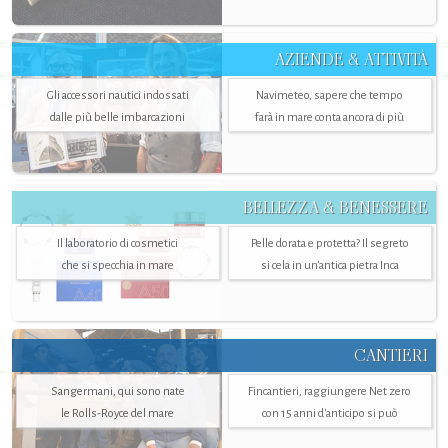
AZIENDE & ATTIVITÀ
Gli accessori nautici indossati
Navimeteo, sapere che tempo
dalle più belle imbarcazioni
farà in mare conta ancora di più
BELLEZZA & BENESSERE
Il laboratorio di cosmetici
Pelle dorata e protetta? Il segreto
che si specchia in mare
si cela in un’antica pietra Inca
CANTIERI
Sangermani, qui sono nate
Fincantieri, raggiungere Net zero
le Rolls-Royce del mare
con 15 anni d'anticipo si può