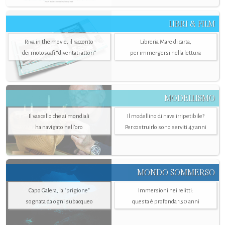
LIBRI & FILM
Riva in the movie, il racconto
Libreria Mare di carta,
dei motoscafi “diventati attori”
per immergersi nella lettura
MODELLISMO
Il vascello che ai mondiali
Il modellino di nave irripetibile?
ha navigato nell’oro
Per costruirlo sono serviti 47 anni
MONDO SOMMERSO
Capo Galera, la "prigione"
Immersioni nei relitti:
sognata da ogni subacqueo
questa è profonda 150 anni