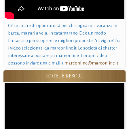
C'è un mare di opportunità per chi sogna una vacanza in
barca, magari a vela, in catamarano. E c'è un modo
fantastico per scoprire le migliori proposte: "navigare" fra
i video selezionati da mareonline.it. Le società di charter
interessate a postare su mareonline.it propri video
possono inviare una e mail a
mareonline@mareonline.it
HOTEL E RESORT