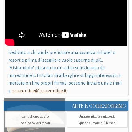
Dedicato a chi vuole prenotare una vacanza in hotel o
resort e prima di scegliere vuole saperne di più.
"Visitandolo" attraverso un video selezionato da
mareonline.it. I titolari di alberghi e villaggi interessati a
mettere on line propri filmati possono inviare una e mail
a
mareonline@mareonline.it
ARTE E COLLEZIONISMO
I denti di capodoglio
Un’autentica falsaria copia
incisi sono veri tesori
i quadri di mare più famosi