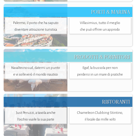
PORTI & MARINA
Palermo, il porto che ha saputo
Villasimius, tutto il meglio
diventare attrazione turistica
che può offrire un approdo
PRODOTTI & FORNITORI
Navaltecnosud, datemi un punto
Egaf, la bussola per non
e vi solleverò il mondo nautico
perdersi in un mare di pratiche
RISTORANTI
Just Peruzzi, a tavola anche
Chameleon Clubbing Stintino,
l’occhio vuole la sua parte
il locale dai mille volti