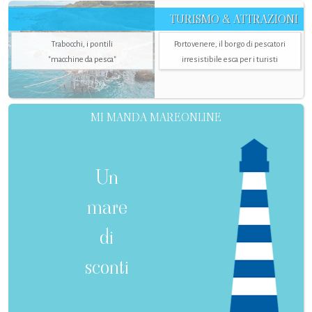
TURISMO & ATTRAZIONI
Trabocchi, i pontili
Portovenere, il borgo di pescatori
"macchine da pesca"
irresistibile esca per i turisti
MI MANDA MAREONLINE
Un
mare
di
sconti