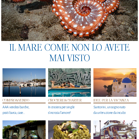
IL MARE COME NON LO AVETE
MAI VISTO
COMPRO&VENDO
CROCIERE&CHARTER
IDEE PER LA VACANZA
AAA vendesi barche,
In crociera per single
Santorini, un sogno nato
posti barca, case…
s'incrocia l’amore?
da un’eruzione da incubo