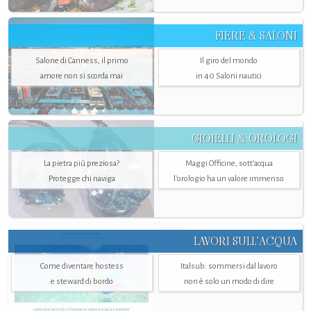
FIERE & SALONI
Salone di Canness, il primo
Il giro del mondo
amore non si scorda mai
in 40 Saloni nautici
GIOIELLI & OROLOGI
La pietra più preziosa?
Maggi Officine, sott’acqua
Protegge chi naviga
l'orologio ha un valore immenso
LAVORI SULL’ACQUA
Come diventare hostess
Italsub: sommersi dal lavoro
e steward di bordo
non è solo un modo di dire