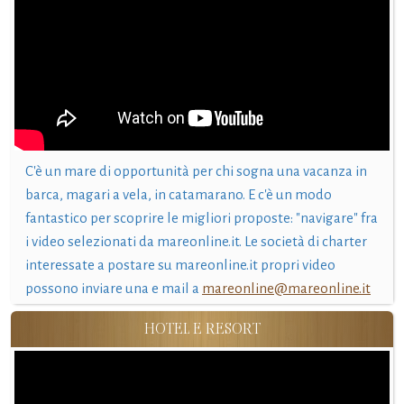
C'è un mare di opportunità per chi sogna una vacanza in
barca, magari a vela, in catamarano. E c'è un modo
fantastico per scoprire le migliori proposte: "navigare" fra
i video selezionati da mareonline.it. Le società di charter
interessate a postare su mareonline.it propri video
possono inviare una e mail a
mareonline@mareonline.it
HOTEL E RESORT