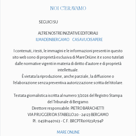
NOI C'ERAVAMO
SEGUICI SU
ALTRE NOSTRE INIZIATIVE EDITORIALI
ILMADEINBERGAMO
CASAVUOISAPERE
I contenuti, i testi, le immagini e le informazioni presenti in questo
sito web sono di proprietà esclusiva di MareOnLine.it e sono tutelati
dalle normative vigenti in materia di diritto d'autore e di proprietà
intellettuale.
È vietata la riproduzione, anche parziale, la diffusione o
l'elaborazione senza preventiva autorizzazione scritta del titolare.
Testata giornalistica iscritta al numero 3/2026 del Registro Stampa
del Tribunale di Bergamo.
Direttore responsabile: PIETRO BARACHETTI
VIA P. RUGGERI DA STABELLO 20 - 24123 BERGAMO
P.I.: 04581440163 - C.F.: BRCPTR61H23A794P
MARE ONLINE