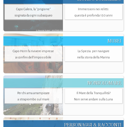
Capo Galera, la "prigione"
Immersioni nei relitti:
sognata da ogni subacqueo
questa è profonda 150 anni
MUSEI
Capo Horn fa rivivere imprese
La Spezia. per navigare
ai confini dell’impossibile
nella storia della Marina
NONSOLOMARE
Per chi ama arrampicare
Il Mare della Tranquillità?
a strapiombo sul mare
Non serve andare sulla Luna
PERSONAGGI & RACCONTI