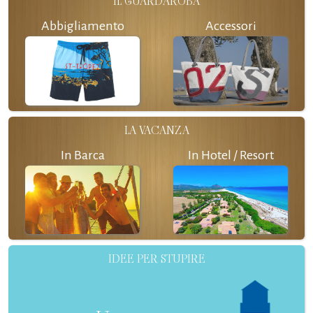
IL GUARDAROBA
Abbigliamento
Accessori
LA VACANZA
In Barca
In Hotel / Resort
IDEE PER STUPIRE