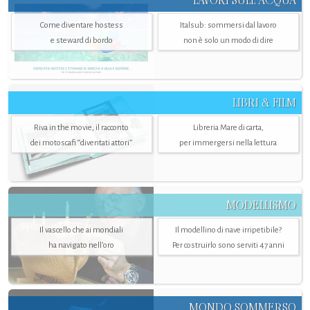
LAVORI SULL’ACQUA
Come diventare hostess
Italsub: sommersi dal lavoro
e steward di bordo
non è solo un modo di dire
LIBRI & FILM
Riva in the movie, il racconto
Libreria Mare di carta,
dei motoscafi “diventati attori”
per immergersi nella lettura
MODELLISMO
Il vascello che ai mondiali
Il modellino di nave irripetibile?
ha navigato nell’oro
Per costruirlo sono serviti 47 anni
MONDO SOMMERSO