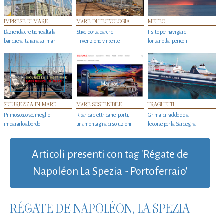
IMPRESE DI MARE
MARE DI TECNOLOGIA
METEO
L'azienda che tiene alta la
Stive porta barche
Il sito per navigare
bandiera italiana sui mari
l'invenzione vincente
lontano dai pericoli
SICUREZZA IN MARE
MARE SOSTENIBILE
TRAGHETTI
Primo soccorso, meglio
Ricarica elettrica nei porti,
Grimaldi raddoppia
impararlo a bordo
una montagna di soluzioni
le corse per la Sardegna
Articoli presenti con tag 'Régate de
Napoléon La Spezia - Portoferraio'
RÉGATE DE NAPOLÉON, LA SPEZIA