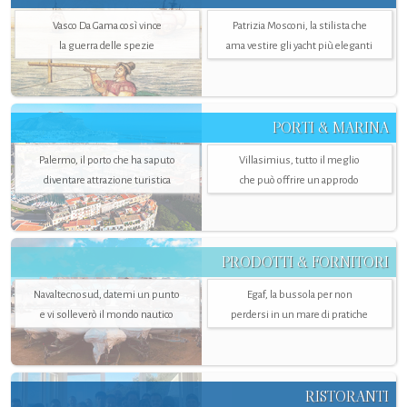
Vasco Da Gama così vince
Patrizia Mosconi, la stilista che
la guerra delle spezie
ama vestire gli yacht più eleganti
PORTI & MARINA
Palermo, il porto che ha saputo
Villasimius, tutto il meglio
diventare attrazione turistica
che può offrire un approdo
PRODOTTI & FORNITORI
Navaltecnosud, datemi un punto
Egaf, la bussola per non
e vi solleverò il mondo nautico
perdersi in un mare di pratiche
RISTORANTI