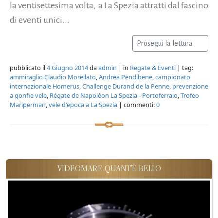
la ventisettesima volta, a La Spezia attratti dal fascino
di eventi unici...
Prosegui la lettura
pubblicato il
4 Giugno 2014
da
admin
| in
Regate & Eventi
| tag:
ammiraglio Claudio Morellato
,
Andrea Pendibene
,
campionato
internazionale Homerus
,
Challenge Durand de la Penne
,
prevenzione
a gonfie vele
,
Régate de Napoléon La Spezia - Portoferraio
,
Trofeo
Mariperman
,
vele d'epoca a La Spezia
| commenti:
0
VIDEOMARE QUANT'È BELLO