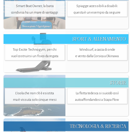
Smart Boat Owner, la barca
Spiagge accessibili a disabili:
condivisa ha un mare di vantaggi
questa è un esempio da seguire
SPORT & ALLENAMENTO
Top Excite Technogym, per chi
Windsurf, a caccia di onde
vuol costruirsi un fisico da regata
e vento dalla Corsica a Okinawa
STORIE
L’isola che non c'è è esistita
La flotta tedesca si suicidò così
ma è vissuta solo cinque mesi
autoaffondandosi a Scapa Flow
TECNOLOGIA & RICERCA