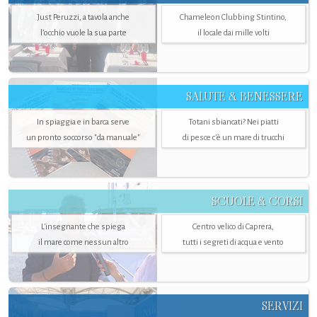
Just Peruzzi, a tavola anche
Chameleon Clubbing Stintino,
l’occhio vuole la sua parte
il locale dai mille volti
SALUTE & BENESSERE
In spiaggia e in barca serve
Totani sbiancati? Nei piatti
un pronto soccorso "da manuale"
di pesce c'è un mare di trucchi
SCUOLE & CORSI
L'insegnante che spiega
Centro velico di Caprera,
il mare come nessun altro
tutti i segreti di acqua e vento
SERVIZI