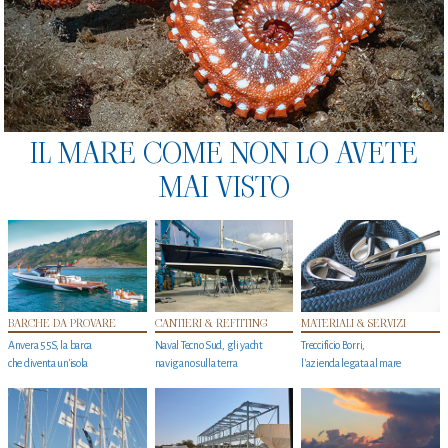
IL MARE COME NON LO AVETE
MAI VISTO
BARCHE DA PROVARE
CANTIERI & REFITTING
MATERIALI & SERVIZI
Anvera 55S, la barca
Naval Tecno Sud, gli yacht
Treccificio Borri,
che diventa un'isola
navigano sulla terra
l'azienda legata al mare