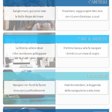
CANTIERI
Sangermani, qui sono nate
Fincantieri, raggiungere Net zero
le Rolls-Royce del mare
con 15 anni d'anticipo si può
CASE & ARREDI
La libreria-veliero dove
Il lettino barca a vela fa navigare
i libri sembrano galleggiare
i bimbi in un mare di sogni
CROCIERE
Navigare nei fiordi fa fiorire
Stad Amsterdam, la leggenda
emozioni profondissime
della navigazione a vela rivive