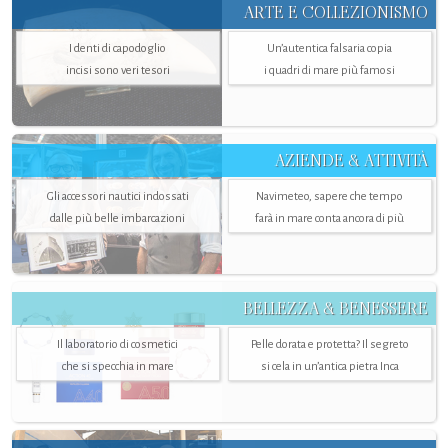
ARTE E COLLEZIONISMO
I denti di capodoglio
Un’autentica falsaria copia
incisi sono veri tesori
i quadri di mare più famosi
AZIENDE & ATTIVITÀ
Gli accessori nautici indossati
Navimeteo, sapere che tempo
dalle più belle imbarcazioni
farà in mare conta ancora di più
BELLEZZA & BENESSERE
Il laboratorio di cosmetici
Pelle dorata e protetta? Il segreto
che si specchia in mare
si cela in un’antica pietra Inca