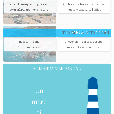
Cemento mangiasmog, per avere
Controllate la barca al mare senza
porti più puliti e meno inquinati
muovervi da casa, dall’ufficio
TURISMO & ATTRAZIONI
Trabocchi, i pontili
Portovenere, il borgo di pescatori
"macchine da pesca"
irresistibile esca per i turisti
MI MANDA MAREONLINE
Un
mare
di