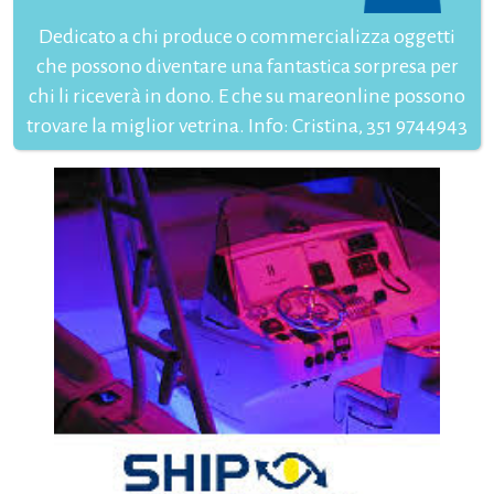
Dedicato a chi produce o commercializza oggetti
che possono diventare una fantastica sorpresa per
chi li riceverà in dono. E che su mareonline possono
trovare la miglior vetrina. Info: Cristina, 351 9744943