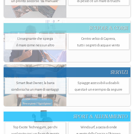
un pronto soccorso "da manuale"
di pesce c'è un mare di trucchi
SCUOLE & CORSI
L'insegnante che spiega
Centro velico di Caprera,
il mare come nessun altro
tutti i segreti di acqua e vento
SERVIZI
Smart Boat Owner, la barca
Spiagge accessibili a disabili:
condivisa ha un mare di vantaggi
questa è un esempio da seguire
SPORT & ALLENAMENTO
Top Excite Technogym, per chi
Windsurf, a caccia di onde
vuol costruirsi un fisico da regata
e vento dalla Corsica a Okinawa