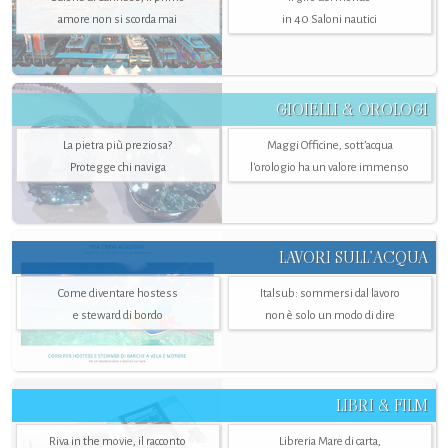
amore non si scorda mai
in 40 Saloni nautici
GIOIELLI & OROLOGI
La pietra più preziosa?
Maggi Officine, sott’acqua
Protegge chi naviga
l'orologio ha un valore immenso
LAVORI SULL’ACQUA
Come diventare hostess
Italsub: sommersi dal lavoro
e steward di bordo
non è solo un modo di dire
LIBRI & FILM
Riva in the movie, il racconto
Libreria Mare di carta,