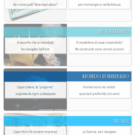
dei motoscafi “diventati attori”
per immergersi nella lettura
MODELLISMO
Il vascello che ai mondiali
Il modellino di nave irripetibile?
ha navigato nell’oro
Per costruirlo sono serviti 47 anni
MONDO SOMMERSO
Capo Galera, la "prigione"
Immersioni nei relitti:
sognata da ogni subacqueo
questa è profonda 150 anni
MUSEI
Capo Horn fa rivivere imprese
La Spezia. per navigare