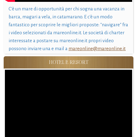
C'è un mare di opportunità per chi sogna una vacanza in
barca, magari a vela, in catamarano. E c'è un modo
fantastico per scoprire le migliori proposte: "navigare" fra
i video selezionati da mareonline.it. Le società di charter
interessate a postare su mareonline.it propri video
possono inviare una e mail a
mareonline@mareonline.it
HOTEL E RESORT