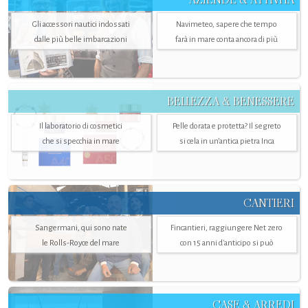
Gli accessori nautici indossati
Navimeteo, sapere che tempo
dalle più belle imbarcazioni
farà in mare conta ancora di più
BELLEZZA & BENESSERE
Il laboratorio di cosmetici
Pelle dorata e protetta? Il segreto
che si specchia in mare
si cela in un’antica pietra Inca
CANTIERI
Sangermani, qui sono nate
Fincantieri, raggiungere Net zero
le Rolls-Royce del mare
con 15 anni d'anticipo si può
CASE & ARREDI