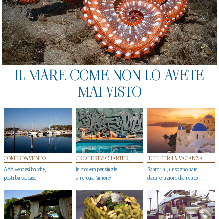
IL MARE COME NON LO AVETE
MAI VISTO
COMPRO&VENDO
CROCIERE&CHARTER
IDEE PER LA VACANZA
AAA vendesi barche,
In crociera per single
Santorini, un sogno nato
posti barca, case…
s'incrocia l’amore?
da un’eruzione da incubo