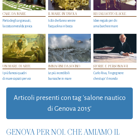
CASE DA MARE
IL MARE IN TAVOLA
REGALI SOTTO IL SOLE
Porto degli argonauti,
I cibi che fanno venire
Idee regalo per chi
la costa smeralda jonica
l’acquolina in bocca
ama barche e mare
UN MARE DI ARTE
IMMAGINI DA SOGNO
STORIE E PERSONAGGI
I più famosi quadri
Le più incredibili
Carlo Riva, l’ingegnere
di mare copiati per voi
burrasche in mare
che stupi' il mondo
Articoli presenti con tag 'salone nautico
di Genova 2015'
GENOVA PER NOI. CHE AMIAMO IL