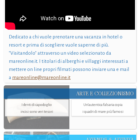
Dedicato a chi vuole prenotare una vacanza in hotel o
resort e prima di scegliere vuole saperne di più.
"Visitandolo" attraverso un video selezionato da
mareonline.it. I titolari di alberghi e villaggi interessati a
mettere on line propri filmati possono inviare una e mail
a
mareonline@mareonline.it
ARTE E COLLEZIONISMO
I denti di capodoglio
Un’autentica falsaria copia
incisi sono veri tesori
i quadri di mare più famosi
AZIENDE & ATTIVITÀ