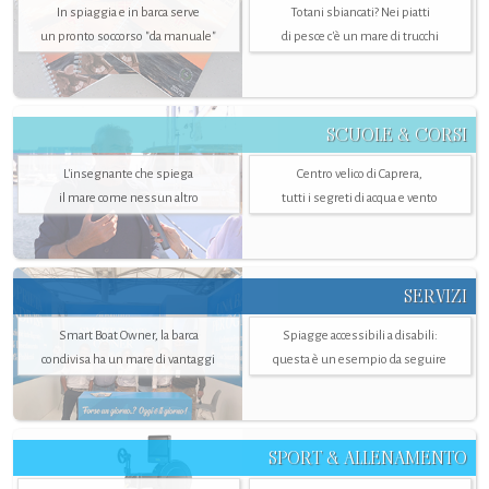
In spiaggia e in barca serve
Totani sbiancati? Nei piatti
un pronto soccorso "da manuale"
di pesce c'è un mare di trucchi
SCUOLE & CORSI
L'insegnante che spiega
Centro velico di Caprera,
il mare come nessun altro
tutti i segreti di acqua e vento
SERVIZI
Smart Boat Owner, la barca
Spiagge accessibili a disabili:
condivisa ha un mare di vantaggi
questa è un esempio da seguire
SPORT & ALLENAMENTO