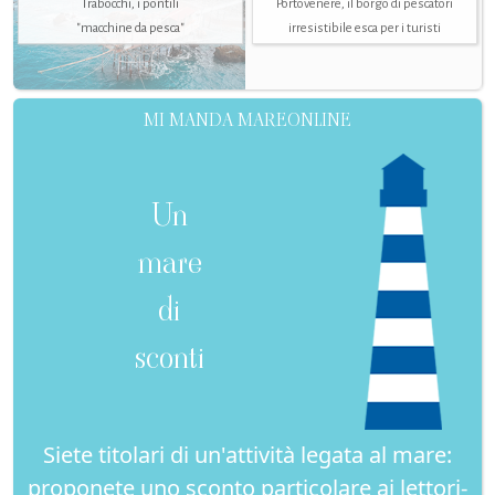
Trabocchi, i pontili
Portovenere, il borgo di pescatori
"macchine da pesca"
irresistibile esca per i turisti
MI MANDA MAREONLINE
Un
mare
di
sconti
Siete titolari di un'attività legata al mare:
proponete uno sconto particolare ai lettori-