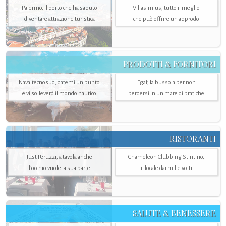
Palermo, il porto che ha saputo
Villasimius, tutto il meglio
diventare attrazione turistica
che può offrire un approdo
PRODOTTI & FORNITORI
Navaltecnosud, datemi un punto
Egaf, la bussola per non
e vi solleverò il mondo nautico
perdersi in un mare di pratiche
RISTORANTI
Just Peruzzi, a tavola anche
Chameleon Clubbing Stintino,
l’occhio vuole la sua parte
il locale dai mille volti
SALUTE & BENESSERE