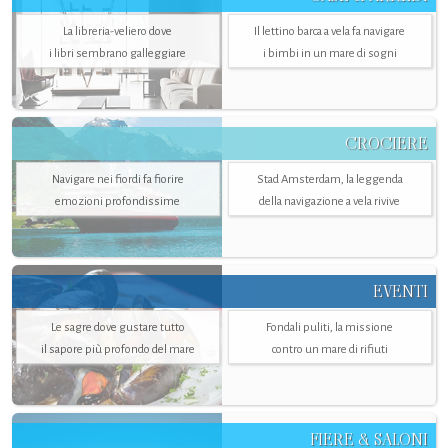
La libreria-veliero dove
Il lettino barca a vela fa navigare
i libri sembrano galleggiare
i bimbi in un mare di sogni
CROCIERE
Navigare nei fiordi fa fiorire
Stad Amsterdam, la leggenda
emozioni profondissime
della navigazione a vela rivive
EVENTI
Le sagre dove gustare tutto
Fondali puliti, la missione
il sapore più profondo del mare
contro un mare di rifiuti
FIERE & SALONI