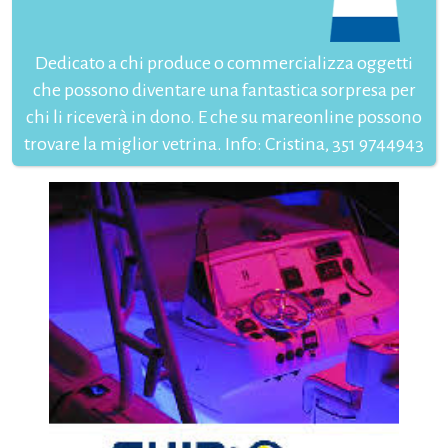
Dedicato a chi produce o commercializza oggetti
che possono diventare una fantastica sorpresa per
chi li riceverà in dono. E che su mareonline possono
trovare la miglior vetrina. Info: Cristina, 351 9744943