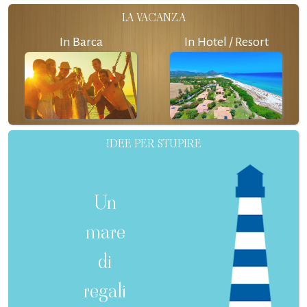
LA VACANZA
In Barca
In Hotel / Resort
IDEE PER STUPIRE
Un
mare
di
regali