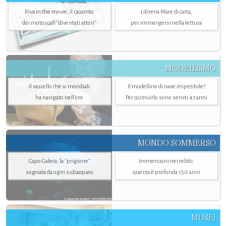
Riva in the movie, il racconto
Libreria Mare di carta,
dei motoscafi “diventati attori”
per immergersi nella lettura
MODELLISMO
Il vascello che ai mondiali
Il modellino di nave irripetibile?
ha navigato nell’oro
Per costruirlo sono serviti 47 anni
MONDO SOMMERSO
Capo Galera, la "prigione"
Immersioni nei relitti:
sognata da ogni subacqueo
questa è profonda 150 anni
MUSEI