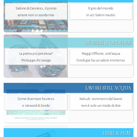
Salone di Canness, il primo
Il giro del mondo
amore non si scorda mai
in 40 Saloni nautici
GIOIELLI & OROLOGI
La pietra più preziosa?
Maggi Officine, sott’acqua
Protegge chi naviga
l'orologio ha un valore immenso
LAVORI SULL’ACQUA
Come diventare hostess
Italsub: sommersi dal lavoro
e steward di bordo
non è solo un modo di dire
LIBRI & FILM