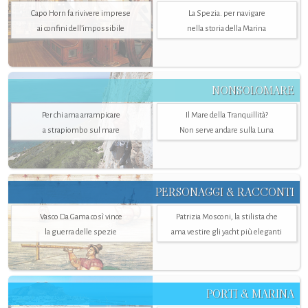
Capo Horn fa rivivere imprese
La Spezia. per navigare
ai confini dell’impossibile
nella storia della Marina
NONSOLOMARE
Per chi ama arrampicare
Il Mare della Tranquillità?
a strapiombo sul mare
Non serve andare sulla Luna
PERSONAGGI & RACCONTI
Vasco Da Gama così vince
Patrizia Mosconi, la stilista che
la guerra delle spezie
ama vestire gli yacht più eleganti
PORTI & MARINA