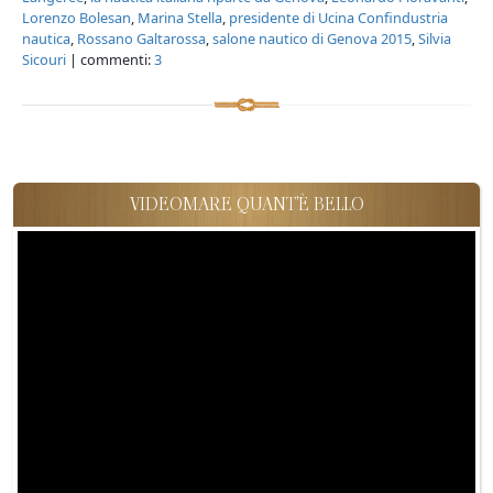
Lorenzo Bolesan
,
Marina Stella
,
presidente di Ucina Confindustria
nautica
,
Rossano Galtarossa
,
salone nautico di Genova 2015
,
Silvia
Sicouri
| commenti:
3
VIDEOMARE QUANT'È BELLO