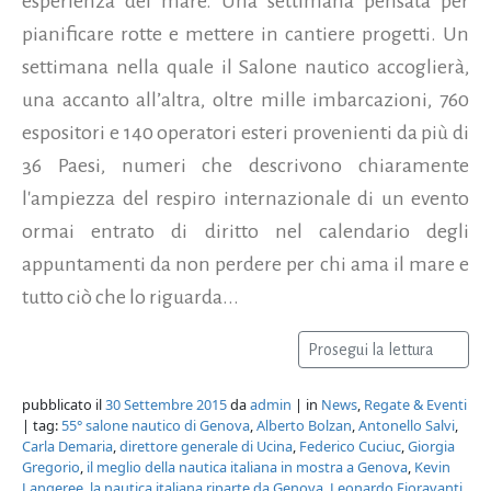
esperienza del mare. Una settimana pensata per
pianificare rotte e mettere in cantiere progetti. Un
settimana nella quale il Salone nautico accoglierà,
una accanto all’altra, oltre mille imbarcazioni, 760
espositori e 140 operatori esteri provenienti da più di
36 Paesi, numeri che descrivono chiaramente
l'ampiezza del respiro internazionale di un evento
ormai entrato di diritto nel calendario degli
appuntamenti da non perdere per chi ama il mare e
tutto ciò che lo riguarda...
Prosegui la lettura
pubblicato il
30 Settembre 2015
da
admin
| in
News
,
Regate & Eventi
| tag:
55° salone nautico di Genova
,
Alberto Bolzan
,
Antonello Salvi
,
Carla Demaria
,
direttore generale di Ucina
,
Federico Cuciuc
,
Giorgia
Gregorio
,
il meglio della nautica italiana in mostra a Genova
,
Kevin
Langeree
,
la nautica italiana riparte da Genova
,
Leonardo Fioravanti
,