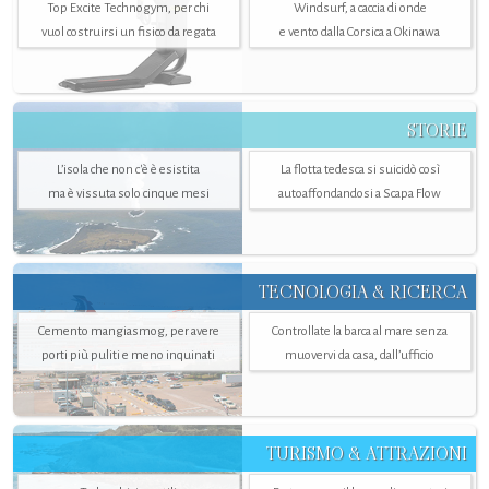
Top Excite Technogym, per chi
Windsurf, a caccia di onde
vuol costruirsi un fisico da regata
e vento dalla Corsica a Okinawa
STORIE
L’isola che non c'è è esistita
La flotta tedesca si suicidò così
ma è vissuta solo cinque mesi
autoaffondandosi a Scapa Flow
TECNOLOGIA & RICERCA
Cemento mangiasmog, per avere
Controllate la barca al mare senza
porti più puliti e meno inquinati
muovervi da casa, dall’ufficio
TURISMO & ATTRAZIONI