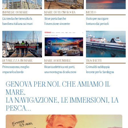
IMPRESE DI MARE
MARE DI TECNOLOGIA
METEO
L'azienda che tiene alta la
Stive porta barche
Il sito per navigare
bandiera italiana sui mari
l'invenzione vincente
lontano dai pericoli
SICUREZZA IN MARE
MARE SOSTENIBILE
TRAGHETTI
Primo soccorso, meglio
Ricarica elettrica nei porti,
Grimaldi raddoppia
impararlo a bordo
una montagna di soluzioni
le corse per la Sardegna
GENOVA PER NOI. CHE AMIAMO IL
MARE,
LA NAVIGAZIONE, LE IMMERSIONI, LA
PESCA...