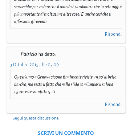
servirebbe per vedere che il mondo è cambiato e che la rete oggi è
più importante di moltissime altre cose! E' anche così che si
affossano gli eventi...
Rispondi
Patrizia
ha detto:
3 Ottobre 2015 alle 07:09
Quest'anno a Genova si sono finalmente riviste un po' di belle
barche, ma resta il fatto che nella sfida con Cannes il salone
ligure esce sconfitto 5 -0....
Rispondi
Segui questa discussione
SCRIVI UN COMMENTO