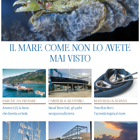
IL MARE COME NON LO AVETE
MAI VISTO
BARCHE DA PROVARE
CANTIERI & REFITTING
MATERIALI & SERVIZI
Anvera 55S, la barca
Naval Tecno Sud, gli yacht
Treccificio Borri,
che diventa un'isola
navigano sulla terra
l'azienda legata al mare