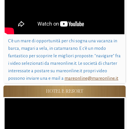
C'è un mare di opportunità per chi sogna una vacanza in
barca, magari a vela, in catamarano. E c'è un modo
fantastico per scoprire le migliori proposte: "navigare" fra
i video selezionati da mareonline.it. Le società di charter
interessate a postare su mareonline.it propri video
possono inviare una e mail a
mareonline@mareonline.it
HOTEL E RESORT