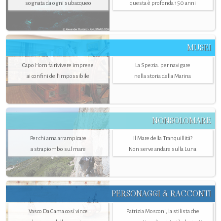
sognata da ogni subacqueo
questa è profonda 150 anni
MUSEI
Capo Horn fa rivivere imprese
La Spezia. per navigare
ai confini dell’impossibile
nella storia della Marina
NONSOLOMARE
Per chi ama arrampicare
Il Mare della Tranquillità?
a strapiombo sul mare
Non serve andare sulla Luna
PERSONAGGI & RACCONTI
Vasco Da Gama così vince
Patrizia Mosconi, la stilista che