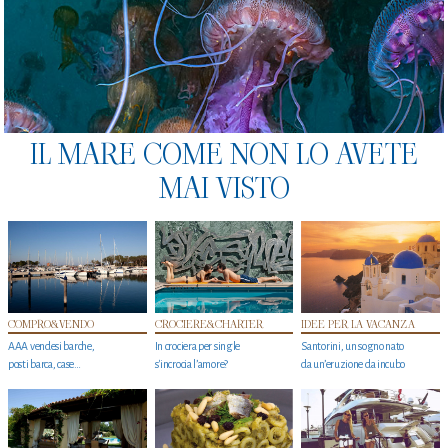
IL MARE COME NON LO AVETE
MAI VISTO
COMPRO&VENDO
CROCIERE&CHARTER
IDEE PER LA VACANZA
AAA vendesi barche,
In crociera per single
Santorini, un sogno nato
posti barca, case…
s'incrocia l’amore?
da un’eruzione da incubo