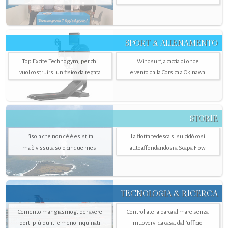
SPORT & ALLENAMENTO
Top Excite Technogym, per chi
Windsurf, a caccia di onde
vuol costruirsi un fisico da regata
e vento dalla Corsica a Okinawa
STORIE
L’isola che non c'è è esistita
La flotta tedesca si suicidò così
ma è vissuta solo cinque mesi
autoaffondandosi a Scapa Flow
TECNOLOGIA & RICERCA
Cemento mangiasmog, per avere
Controllate la barca al mare senza
porti più puliti e meno inquinati
muovervi da casa, dall’ufficio