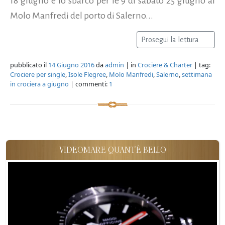
18 giugno e lo sbarco per le 9 di sabato 25 giugno al
Molo Manfredi del porto di Salerno...
Prosegui la lettura
pubblicato il
14 Giugno 2016
da
admin
| in
Crociere & Charter
| tag:
Crociere per single
,
Isole Flegree
,
Molo Manfredi
,
Salerno
,
settimana
in crociera a giugno
| commenti:
1
VIDEOMARE QUANT'È BELLO