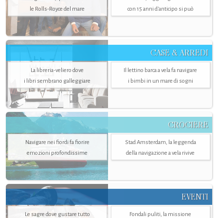
le Rolls-Royce del mare
con 15 anni d'anticipo si può
CASE & ARREDI
La libreria-veliero dove
Il lettino barca a vela fa navigare
i libri sembrano galleggiare
i bimbi in un mare di sogni
CROCIERE
Navigare nei fiordi fa fiorire
Stad Amsterdam, la leggenda
emozioni profondissime
della navigazione a vela rivive
EVENTI
Le sagre dove gustare tutto
Fondali puliti, la missione