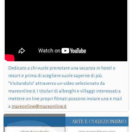
Dedicato a chi vuole prenotare una vacanza in hotel o
resort e prima di scegliere vuole saperne di più.
"Visitandolo" attraverso un video selezionato da
mareonline.it. I titolari di alberghi e villaggi interessati a
mettere on line propri filmati possono inviare una e mail
a
mareonline@mareonline.it
ARTE E COLLEZIONISMO