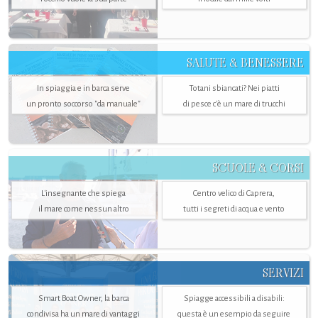
SALUTE & BENESSERE
In spiaggia e in barca serve
Totani sbiancati? Nei piatti
un pronto soccorso "da manuale"
di pesce c'è un mare di trucchi
SCUOLE & CORSI
L'insegnante che spiega
Centro velico di Caprera,
il mare come nessun altro
tutti i segreti di acqua e vento
SERVIZI
Smart Boat Owner, la barca
Spiagge accessibili a disabili:
condivisa ha un mare di vantaggi
questa è un esempio da seguire