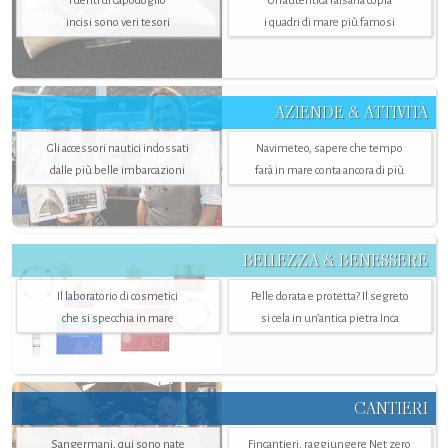
I denti di capodoglio
Un’autentica falsaria copia
incisi sono veri tesori
i quadri di mare più famosi
AZIENDE & ATTIVITÀ
Gli accessori nautici indossati
Navimeteo, sapere che tempo
dalle più belle imbarcazioni
farà in mare conta ancora di più
BELLEZZA & BENESSERE
Il laboratorio di cosmetici
Pelle dorata e protetta? Il segreto
che si specchia in mare
si cela in un’antica pietra Inca
CANTIERI
Sangermani, qui sono nate
Fincantieri, raggiungere Net zero