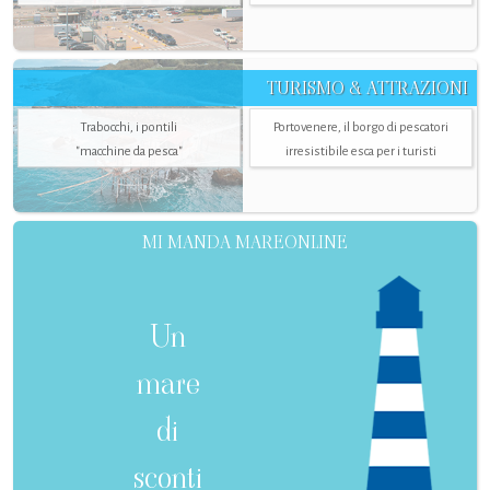
TURISMO & ATTRAZIONI
Trabocchi, i pontili
Portovenere, il borgo di pescatori
"macchine da pesca"
irresistibile esca per i turisti
MI MANDA MAREONLINE
Un
mare
di
sconti