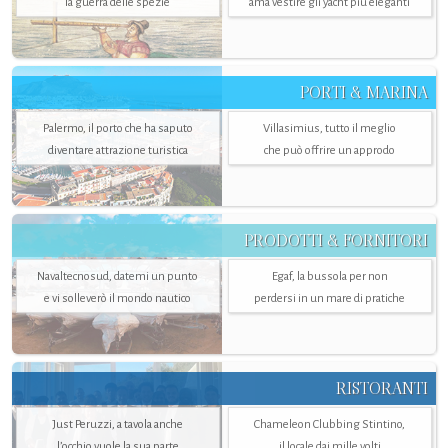
la guerra delle spezie
ama vestire gli yacht più eleganti
PORTI & MARINA
Palermo, il porto che ha saputo
Villasimius, tutto il meglio
diventare attrazione turistica
che può offrire un approdo
PRODOTTI & FORNITORI
Navaltecnosud, datemi un punto
Egaf, la bussola per non
e vi solleverò il mondo nautico
perdersi in un mare di pratiche
RISTORANTI
Just Peruzzi, a tavola anche
Chameleon Clubbing Stintino,
l’occhio vuole la sua parte
il locale dai mille volti