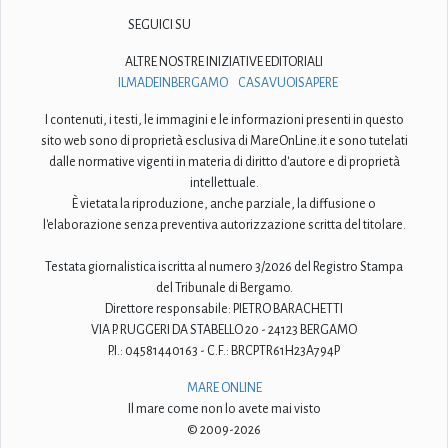
SEGUICI SU
ALTRE NOSTRE INIZIATIVE EDITORIALI
ILMADEINBERGAMO
CASAVUOISAPERE
I contenuti, i testi, le immagini e le informazioni presenti in questo
sito web sono di proprietà esclusiva di MareOnLine.it e sono tutelati
dalle normative vigenti in materia di diritto d'autore e di proprietà
intellettuale.
È vietata la riproduzione, anche parziale, la diffusione o
l'elaborazione senza preventiva autorizzazione scritta del titolare.
Testata giornalistica iscritta al numero 3/2026 del Registro Stampa
del Tribunale di Bergamo.
Direttore responsabile: PIETRO BARACHETTI
VIA P. RUGGERI DA STABELLO 20 - 24123 BERGAMO
P.I.: 04581440163 - C.F.: BRCPTR61H23A794P
MARE ONLINE
Il mare come non lo avete mai visto
© 2009-2026