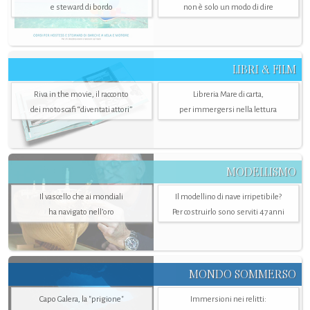
e steward di bordo
non è solo un modo di dire
LIBRI & FILM
Riva in the movie, il racconto
Libreria Mare di carta,
dei motoscafi “diventati attori”
per immergersi nella lettura
MODELLISMO
Il vascello che ai mondiali
Il modellino di nave irripetibile?
ha navigato nell’oro
Per costruirlo sono serviti 47 anni
MONDO SOMMERSO
Capo Galera, la "prigione"
Immersioni nei relitti: