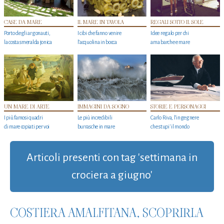
CASE DA MARE
IL MARE IN TAVOLA
REGALI SOTTO IL SOLE
Porto degli argonauti,
I cibi che fanno venire
Idee regalo per chi
la costa smeralda jonica
l’acquolina in bocca
ama barche e mare
UN MARE DI ARTE
IMMAGINI DA SOGNO
STORIE E PERSONAGGI
I più famosi quadri
Le più incredibili
Carlo Riva, l’ingegnere
di mare copiati per voi
burrasche in mare
che stupi' il mondo
Articoli presenti con tag 'settimana in
crociera a giugno'
COSTIERA AMALFITANA, SCOPRIRLA