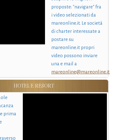
proposte: "navigare" fra
i video selezionati da
mareonline.it. Le società
di charter interessate a
postare su
mareonline.it propri
video possono inviare
una e mail a
mareonline@mareonline.it
HOTEL E RESORT
uole
acanza
 e prima
e
traverso