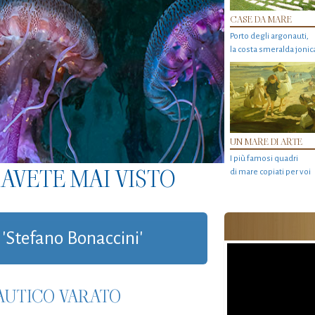
CASE DA MARE
Porto degli argonauti,
la costa smeralda jonic
UN MARE DI ARTE
I più famosi quadri
AVETE MAI VISTO
di mare copiati per voi
 'Stefano Bonaccini'
NAUTICO VARATO