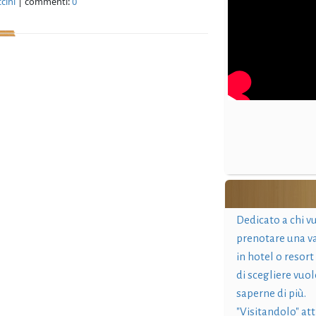
cini
| commenti:
0
Dedicato a chi v
prenotare una v
in hotel o resort
di scegliere vuol
saperne di più.
"Visitandolo" at