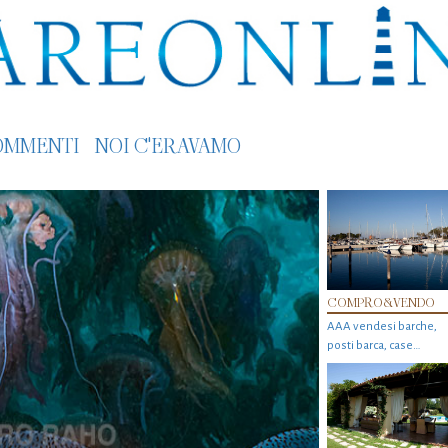
OMMENTI
NOI C'ERAVAMO
COMPRO&VENDO
AAA vendesi barche,
posti barca, case…