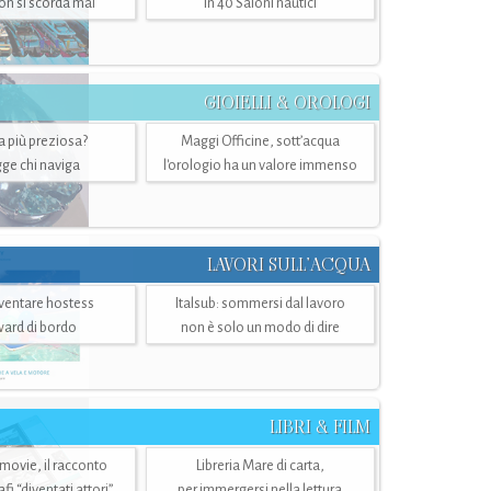
n si scorda mai
in 40 Saloni nautici
GIOIELLI & OROLOGI
ra più preziosa?
Maggi Officine, sott’acqua
ge chi naviga
l'orologio ha un valore immenso
LAVORI SULL’ACQUA
ventare hostess
Italsub: sommersi dal lavoro
ward di bordo
non è solo un modo di dire
LIBRI & FILM
 movie, il racconto
Libreria Mare di carta,
i “diventati attori”
per immergersi nella lettura