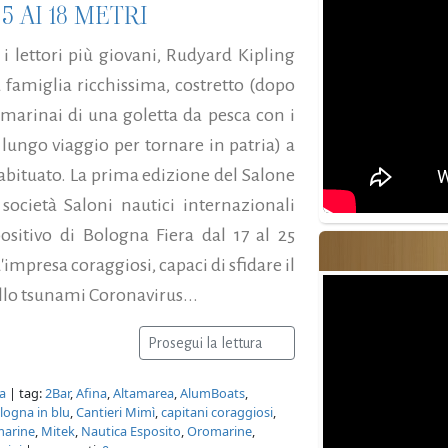
 AI 18 METRI
r i lettori più giovani, Rudyard Kipling
 famiglia ricchissima, costretto (dopo
 marinai di una goletta da pesca con i
n lungo viaggio per tornare in patria) a
to abituato. La prima edizione del Salone
società Saloni nautici internazionali
ositivo di Bologna Fiera dal 17 al 25
'impresa coraggiosi, capaci di sfidare il
llo tsunami Coronavirus...
Prosegui la lettura
a
| tag:
2Bar
,
Afina
,
Altamarea
,
AlumBoats
,
logna in blu
,
Cantieri Mimì
,
capitani coraggiosi
,
marine
,
Mitek
,
Nautica Esposito
,
Oromarine
,