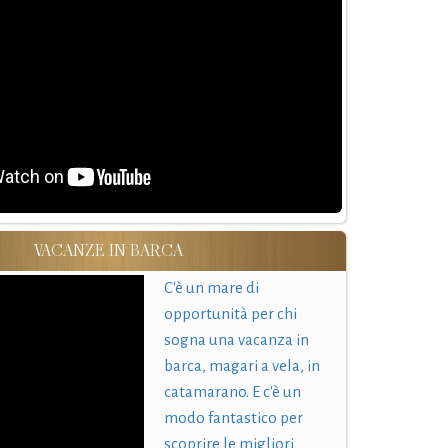
VACANZE IN BARCA
C'è un mare di
opportunità per chi
sogna una vacanza in
barca, magari a vela, in
catamarano. E c'è un
modo fantastico per
scoprire le migliori