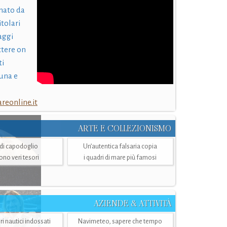
nato da
itolari
laggi
ttere on
ti
una e
eonline.it
ARTE E COLLEZIONISMO
i di capodoglio
Un’autentica falsaria copia
sono veri tesori
i quadri di mare più famosi
AZIENDE & ATTIVITÀ
ri nautici indossati
Navimeteo, sapere che tempo