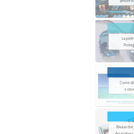
amore no
La piet
Proteg
Come di
e ste
Riva in the
dei motoscaf