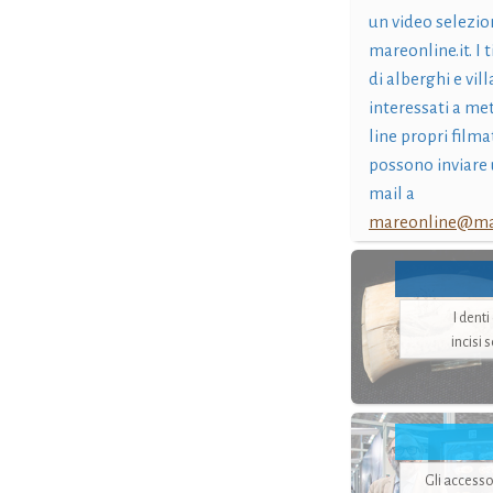
un video selezio
mareonline.it. I t
di alberghi e vil
interessati a me
line propri filma
possono inviare 
mail a
mareonline@mar
I dent
incisi 
Gli accesso