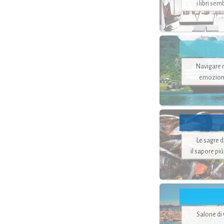
i libri se
Navigare ne
emozion
Le sagre 
il sapore pi
Salone di