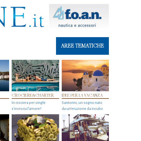
AREE TEMATICHE
CROCIERE&CHARTER
IDEE PER LA VACANZA
In crociera per single
Santorini, un sogno nato
s'incrocia l’amore?
da un’eruzione da incubo