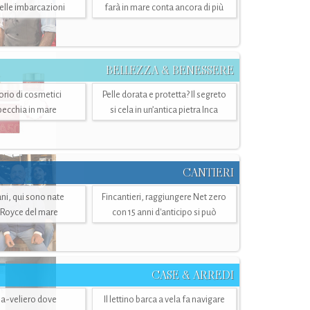
belle imbarcazioni
farà in mare conta ancora di più
BELLEZZA & BENESSERE
torio di cosmetici
Pelle dorata e protetta? Il segreto
specchia in mare
si cela in un’antica pietra Inca
CANTIERI
i, qui sono nate
Fincantieri, raggiungere Net zero
-Royce del mare
con 15 anni d'anticipo si può
CASE & ARREDI
ria-veliero dove
Il lettino barca a vela fa navigare