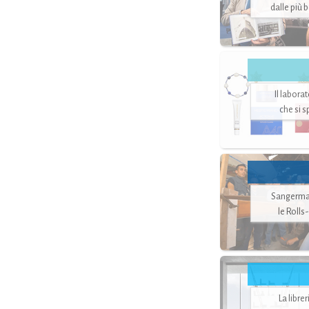
dalle più 
Il labora
che si 
Sangerman
le Rolls
La libre