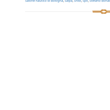
Salone nautico di Bologna
,
Salpa
,
Snidi
,
Spx
,
Stefano Bonac