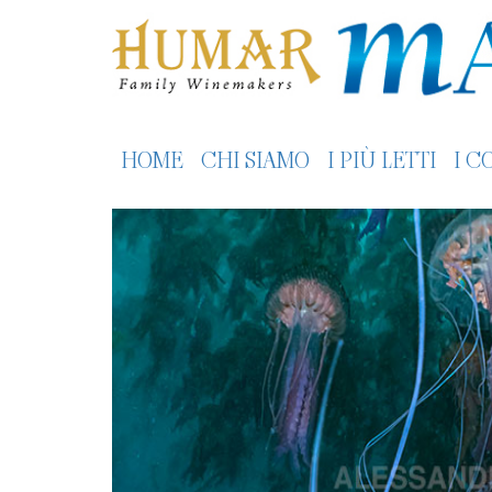
HOME
CHI SIAMO
I PIÙ LETTI
I C