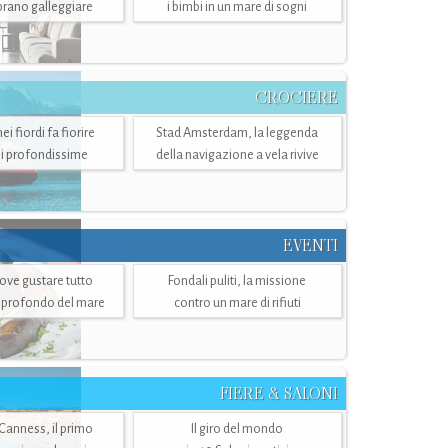
mbrano galleggiare
i bimbi in un mare di sogni
CROCIERE
i fiordi fa fiorire
Stad Amsterdam, la leggenda
i profondissime
della navigazione a vela rivive
EVENTI
dove gustare tutto
Fondali puliti, la missione
ù profondo del mare
contro un mare di rifiuti
FIERE & SALONI
 Canness, il primo
Il giro del mondo