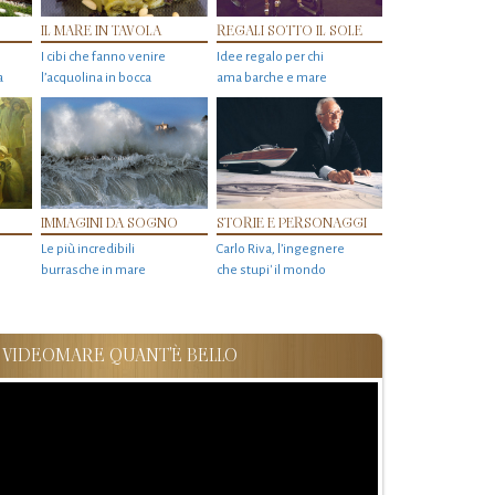
IL MARE IN TAVOLA
REGALI SOTTO IL SOLE
I cibi che fanno venire
Idee regalo per chi
a
l’acquolina in bocca
ama barche e mare
IMMAGINI DA SOGNO
STORIE E PERSONAGGI
Le più incredibili
Carlo Riva, l’ingegnere
burrasche in mare
che stupi' il mondo
VIDEOMARE QUANT'È BELLO