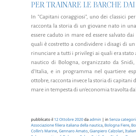
PER TRAINARE LE BARCHE DAI 5
In "Capitani coraggiosi", uno dei classici pe
racconta la storia di un giovane nato in una
essere caduto in mare ed essere salvato dai
quali è costretto a condividere i disagi di u
rinunciare a tutti i privilegi ai quali era sta
nautico di Bologna, organizzato da Snidi, 
d’Italia, e in programma nel quartiere esp
ottobre, racconta invece la storia di capitani d
mare in tempesta di un'economia travolta da
pubblicato il
12 Ottobre 2020
da
admin
| in
Senza categori
Associazione filiera italiana della nautica
,
Bologna Fiere
,
Bo
Collin’s Marine
,
Gennaro Amato
,
Gianpiero Calzolari
,
Italia