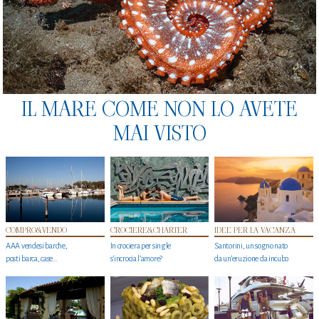
IL MARE COME NON LO AVETE
MAI VISTO
COMPRO&VENDO
CROCIERE&CHARTER
IDEE PER LA VACANZA
AAA vendesi barche,
In crociera per single
Santorini, un sogno nato
posti barca, case…
s'incrocia l’amore?
da un’eruzione da incubo