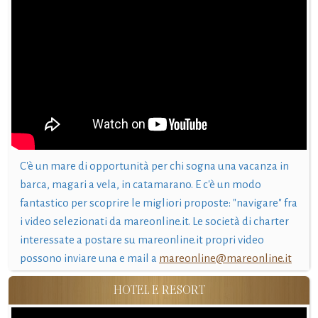
C'è un mare di opportunità per chi sogna una vacanza in
barca, magari a vela, in catamarano. E c'è un modo
fantastico per scoprire le migliori proposte: "navigare" fra
i video selezionati da mareonline.it. Le società di charter
interessate a postare su mareonline.it propri video
possono inviare una e mail a
mareonline@mareonline.it
HOTEL E RESORT