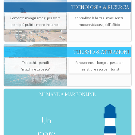
TECNOLOGIA & RICERCA
Cemento mangiasmog, per avere
Controllate la barca al mare senza
porti più puliti e meno inquinati
muovervi da casa, dall’ufficio
TURISMO & ATTRAZIONI
Trabocchi, i pontili
Portovenere, il borgo di pescatori
"macchine da pesca"
irresistibile esca per i turisti
MI MANDA MAREONLINE
Un
mare