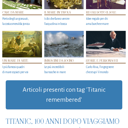
CASE DA MARE
IL MARE IN TAVOLA
REGALI SOTTO IL SOLE
Porto degli argonauti,
I cibi che fanno venire
Idee regalo per chi
la costa smeralda jonica
l’acquolina in bocca
ama barche e mare
UN MARE DI ARTE
IMMAGINI DA SOGNO
STORIE E PERSONAGGI
I più famosi quadri
Le più incredibili
Carlo Riva, l’ingegnere
di mare copiati per voi
burrasche in mare
che stupi' il mondo
Articoli presenti con tag 'Titanic
remembered'
TITANIC, 100 ANNI DOPO VIAGGIAMO