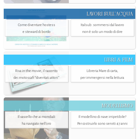
LAVORI SULL’ACQUA
Come diventare hostess
Italsub: sommersi dal lavoro
e steward di bordo
non è solo un modo di dire
LIBRI & FILM
Riva in the movie, il racconto
Libreria Mare di carta,
dei motoscafi “diventati attori”
per immergersi nella lettura
MODELLISMO
Il vascello che ai mondiali
Il modellino di nave irripetibile?
ha navigato nell’oro
Per costruirlo sono serviti 47 anni