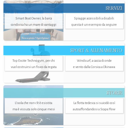
SERVIZI
Smart Boat Owner, la barca
Spiagge accessibili a disabili:
condivisa ha un mare di vantaggi
questa è un esempio da seguire
SPORT & ALLENAMENTO
Top Excite Technogym, per chi
Windsurf, a caccia di onde
vuol costruirsi un fisico da regata
e vento dalla Corsica a Okinawa
STORIE
L’isola che non c'è è esistita
La flotta tedesca si suicidò così
ma è vissuta solo cinque mesi
autoaffondandosi a Scapa Flow