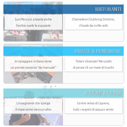
RISTORANTI
Just Peruzzi, a tavola anche
Chameleon Clubbing Stintino,
l’occhio vuole la sua parte
il locale dai mille volti
SALUTE & BENESSERE
In spiaggia e in barca serve
Totani sbiancati? Nei piatti
un pronto soccorso "da manuale"
di pesce c'è un mare di trucchi
SCUOLE & CORSI
L'insegnante che spiega
Centro velico di Caprera,
il mare come nessun altro
tutti i segreti di acqua e vento