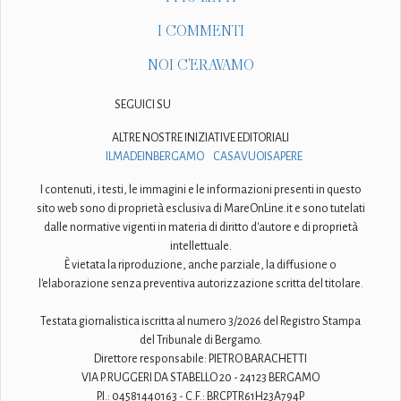
I COMMENTI
NOI C'ERAVAMO
SEGUICI SU
ALTRE NOSTRE INIZIATIVE EDITORIALI
ILMADEINBERGAMO
CASAVUOISAPERE
I contenuti, i testi, le immagini e le informazioni presenti in questo
sito web sono di proprietà esclusiva di MareOnLine.it e sono tutelati
dalle normative vigenti in materia di diritto d'autore e di proprietà
intellettuale.
È vietata la riproduzione, anche parziale, la diffusione o
l'elaborazione senza preventiva autorizzazione scritta del titolare.
Testata giornalistica iscritta al numero 3/2026 del Registro Stampa
del Tribunale di Bergamo.
Direttore responsabile: PIETRO BARACHETTI
VIA P. RUGGERI DA STABELLO 20 - 24123 BERGAMO
P.I.: 04581440163 - C.F.: BRCPTR61H23A794P