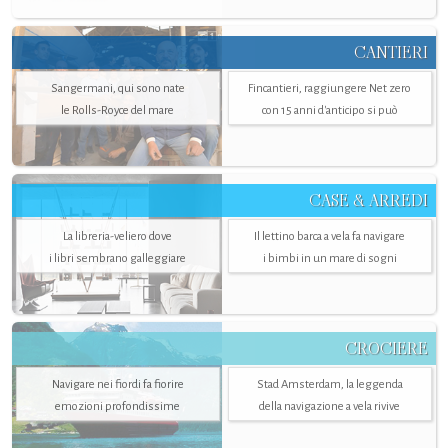
CANTIERI
Sangermani, qui sono nate
Fincantieri, raggiungere Net zero
le Rolls-Royce del mare
con 15 anni d'anticipo si può
CASE & ARREDI
La libreria-veliero dove
Il lettino barca a vela fa navigare
i libri sembrano galleggiare
i bimbi in un mare di sogni
CROCIERE
Navigare nei fiordi fa fiorire
Stad Amsterdam, la leggenda
emozioni profondissime
della navigazione a vela rivive