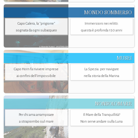
MONDO SOMMERSO
Capo Galera, la "prigione"
Immersioni nei relitti:
sognata da ogni subacqueo
questa è profonda 150 anni
MUSEI
Capo Horn fa rivivere imprese
La Spezia. per navigare
ai confini dell’impossibile
nella storia della Marina
NONSOLOMARE
Per chi ama arrampicare
Il Mare della Tranquillità?
a strapiombo sul mare
Non serve andare sulla Luna