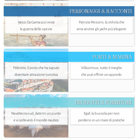
PERSONAGGI & RACCONTI
Vasco Da Gama così vince
Patrizia Mosconi, la stilista che
la guerra delle spezie
ama vestire gli yacht più eleganti
PORTI & MARINA
Palermo, il porto che ha saputo
Villasimius, tutto il meglio
diventare attrazione turistica
che può offrire un approdo
PRODOTTI & FORNITORI
Navaltecnosud, datemi un punto
Egaf, la bussola per non
e vi solleverò il mondo nautico
perdersi in un mare di pratiche