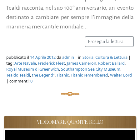
Tealdi racconta, nel suo 100° anniversario, un evento
destinato a cambiare per sempre l’immagine della
marineria mercantile mondiale...
Prosegui la lettura
pubblicato il
14 Aprile 2012
da
admin
| in
Storia, Cultura & Lettura
|
tag:
Arte Navale
,
Frederick Fleet
,
James Cameron
,
Robert Ballard
,
Royal Museum di Greenwich
,
Southampton Sea City Museum
,
Tealdo Tealdi
,
the Legend”
,
Titanic
,
Titanic remembered
,
Walter Lord
| commenti:
0
VIDEOMARE QUANT'È BELLO