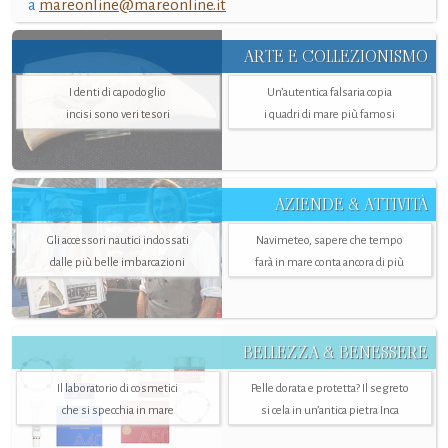
a
mareonline@mareonline.it
ARTE E COLLEZIONISMO
I denti di capodoglio
Un’autentica falsaria copia
incisi sono veri tesori
i quadri di mare più famosi
AZIENDE & ATTIVITÀ
Gli accessori nautici indossati
Navimeteo, sapere che tempo
dalle più belle imbarcazioni
farà in mare conta ancora di più
BELLEZZA & BENESSERE
Il laboratorio di cosmetici
Pelle dorata e protetta? Il segreto
che si specchia in mare
si cela in un’antica pietra Inca