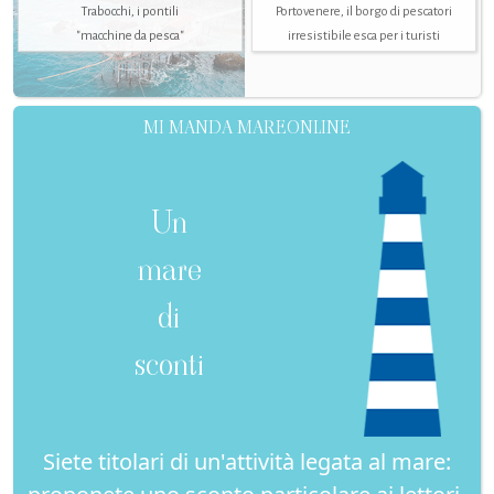
Trabocchi, i pontili
Portovenere, il borgo di pescatori
"macchine da pesca"
irresistibile esca per i turisti
MI MANDA MAREONLINE
Un
mare
di
sconti
Siete titolari di un'attività legata al mare: