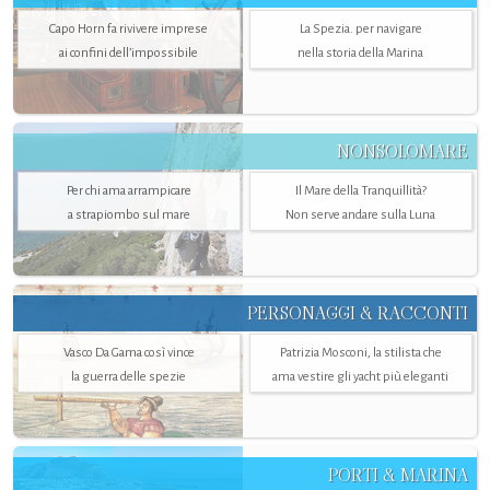
Capo Horn fa rivivere imprese
La Spezia. per navigare
ai confini dell’impossibile
nella storia della Marina
NONSOLOMARE
Per chi ama arrampicare
Il Mare della Tranquillità?
a strapiombo sul mare
Non serve andare sulla Luna
PERSONAGGI & RACCONTI
Vasco Da Gama così vince
Patrizia Mosconi, la stilista che
la guerra delle spezie
ama vestire gli yacht più eleganti
PORTI & MARINA