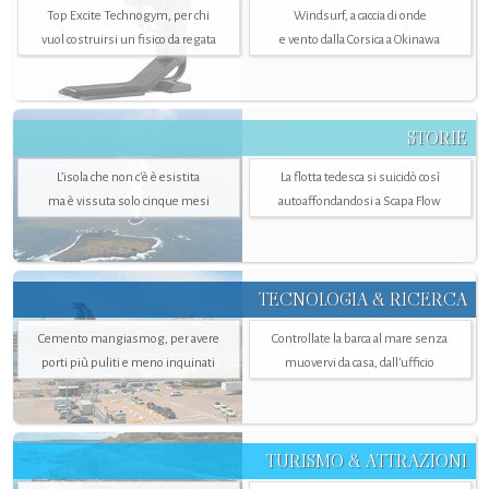
Top Excite Technogym, per chi
Windsurf, a caccia di onde
vuol costruirsi un fisico da regata
e vento dalla Corsica a Okinawa
STORIE
L’isola che non c'è è esistita
La flotta tedesca si suicidò così
ma è vissuta solo cinque mesi
autoaffondandosi a Scapa Flow
TECNOLOGIA & RICERCA
Cemento mangiasmog, per avere
Controllate la barca al mare senza
porti più puliti e meno inquinati
muovervi da casa, dall’ufficio
TURISMO & ATTRAZIONI