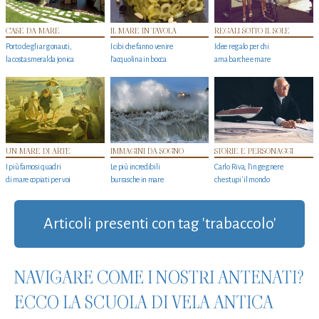
CASE DA MARE
IL MARE IN TAVOLA
REGALI SOTTO IL SOLE
Porto degli argonauti,
I cibi che fanno venire
Idee regalo per chi
la costa smeralda jonica
l’acquolina in bocca
ama barche e mare
UN MARE DI ARTE
IMMAGINI DA SOGNO
STORIE E PERSONAGGI
I più famosi quadri
Le più incredibili
Carlo Riva, l’ingegnere
di mare copiati per voi
burrasche in mare
che stupi' il mondo
Articoli presenti con tag 'trabaccolo'
NAVIGARE COME I NOSTRI ANTENATI?
ECCO LA SCUOLA DI VELA ANTICA