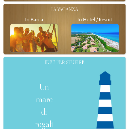
LA VACANZA
In Barca
In Hotel / Resort
IDEE PER STUPIRE
Un
mare
di
regali