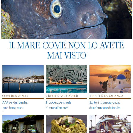
IL MARE COME NON LO AVETE
MAI VISTO
COMPRO&VENDO
CROCIERE&CHARTER
IDEE PER LA VACANZA
AAA vendesi barche,
In crociera per single
Santorini, un sogno nato
posti barca, case…
s'incrocia l’amore?
da un’eruzione da incubo