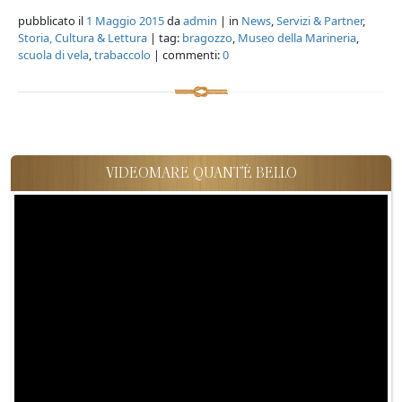
pubblicato il
1 Maggio 2015
da
admin
| in
News
,
Servizi & Partner
,
Storia, Cultura & Lettura
| tag:
bragozzo
,
Museo della Marineria
,
scuola di vela
,
trabaccolo
| commenti:
0
VIDEOMARE QUANT'È BELLO