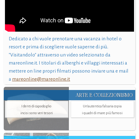
Dedicato a chi vuole prenotare una vacanza in hotel o
resort e prima di scegliere vuole saperne di più.
"Visitandolo" attraverso un video selezionato da
mareonline.it. I titolari di alberghi e villaggi interessati a
mettere on line propri filmati possono inviare una e mail
a
mareonline@mareonline.it
ARTE E COLLEZIONISMO
I denti di capodoglio
Un’autentica falsaria copia
incisi sono veri tesori
i quadri di mare più famosi