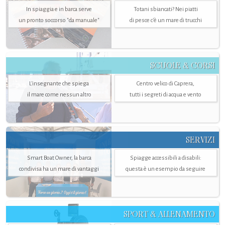
In spiaggia e in barca serve
Totani sbiancati? Nei piatti
un pronto soccorso "da manuale"
di pesce c'è un mare di trucchi
SCUOLE & CORSI
L'insegnante che spiega
Centro velico di Caprera,
il mare come nessun altro
tutti i segreti di acqua e vento
SERVIZI
Smart Boat Owner, la barca
Spiagge accessibili a disabili:
condivisa ha un mare di vantaggi
questa è un esempio da seguire
SPORT & ALLENAMENTO