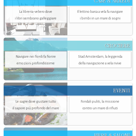
CASE & ARREDI
La libreria-veliero dove
Il lettino barca a vela fa navigare
i libri sembrano galleggiare
i bimbi in un mare di sogni
CROCIERE
Navigare nei fiordi fa fiorire
Stad Amsterdam, la leggenda
emozioni profondissime
della navigazione a vela rivive
EVENTI
Le sagre dove gustare tutto
Fondali puliti, la missione
il sapore più profondo del mare
contro un mare di rifiuti
FIERE & SALONI