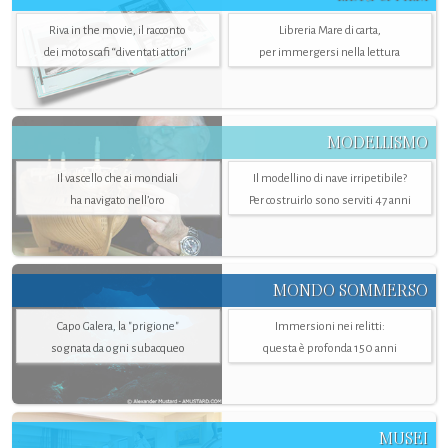
Riva in the movie, il racconto
Libreria Mare di carta,
dei motoscafi “diventati attori”
per immergersi nella lettura
MODELLISMO
Il vascello che ai mondiali
Il modellino di nave irripetibile?
ha navigato nell’oro
Per costruirlo sono serviti 47 anni
MONDO SOMMERSO
Capo Galera, la "prigione"
Immersioni nei relitti:
sognata da ogni subacqueo
questa è profonda 150 anni
MUSEI