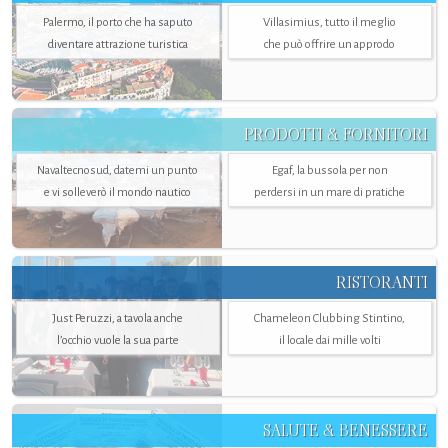
Palermo, il porto che ha saputo
Villasimius, tutto il meglio
diventare attrazione turistica
che può offrire un approdo
PRODOTTI & FORNITORI
Navaltecnosud, datemi un punto
Egaf, la bussola per non
e vi solleverò il mondo nautico
perdersi in un mare di pratiche
RISTORANTI
Just Peruzzi, a tavola anche
Chameleon Clubbing Stintino,
l’occhio vuole la sua parte
il locale dai mille volti
SALUTE & BENESSERE