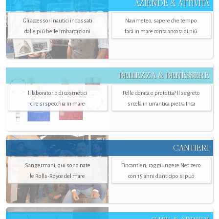
AZIENDE & ATTIVITÀ
Gli accessori nautici indossati
Navimeteo, sapere che tempo
dalle più belle imbarcazioni
farà in mare conta ancora di più
BELLEZZA & BENESSERE
Il laboratorio di cosmetici
Pelle dorata e protetta? Il segreto
che si specchia in mare
si cela in un’antica pietra Inca
CANTIERI
Sangermani, qui sono nate
Fincantieri, raggiungere Net zero
le Rolls-Royce del mare
con 15 anni d'anticipo si può