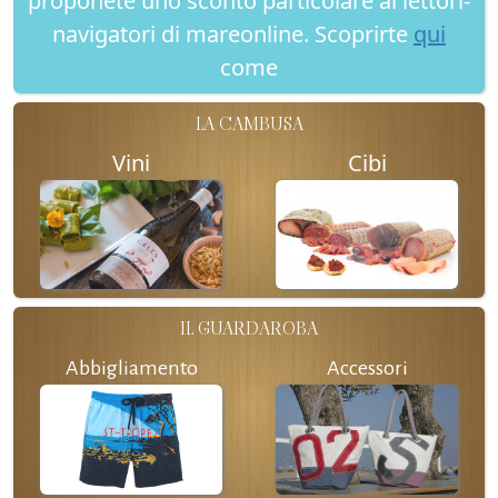
proponete uno sconto particolare ai lettori-
navigatori di mareonline. Scoprirte
qui
come
LA CAMBUSA
Vini
Cibi
IL GUARDAROBA
Abbigliamento
Accessori