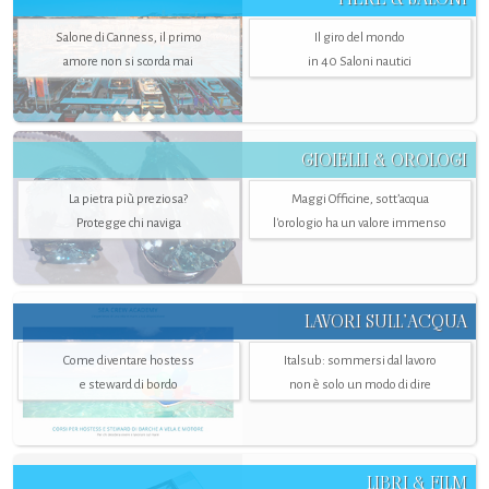
Salone di Canness, il primo
Il giro del mondo
amore non si scorda mai
in 40 Saloni nautici
GIOIELLI & OROLOGI
La pietra più preziosa?
Maggi Officine, sott’acqua
Protegge chi naviga
l'orologio ha un valore immenso
LAVORI SULL’ACQUA
Come diventare hostess
Italsub: sommersi dal lavoro
e steward di bordo
non è solo un modo di dire
LIBRI & FILM