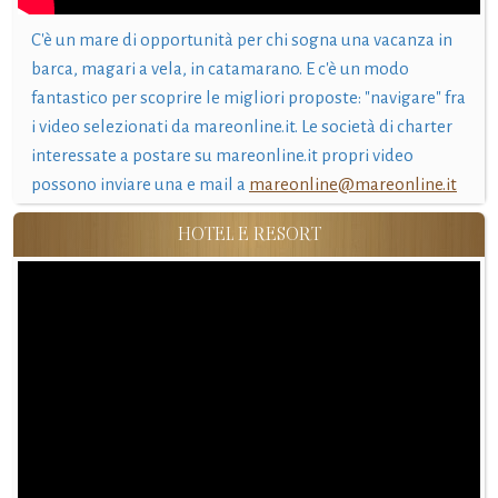
C'è un mare di opportunità per chi sogna una vacanza in
barca, magari a vela, in catamarano. E c'è un modo
fantastico per scoprire le migliori proposte: "navigare" fra
i video selezionati da mareonline.it. Le società di charter
interessate a postare su mareonline.it propri video
possono inviare una e mail a
mareonline@mareonline.it
HOTEL E RESORT