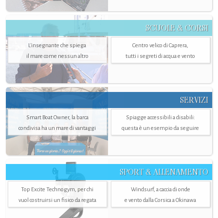
SCUOLE & CORSI
L'insegnante che spiega
Centro velico di Caprera,
il mare come nessun altro
tutti i segreti di acqua e vento
SERVIZI
Smart Boat Owner, la barca
Spiagge accessibili a disabili:
condivisa ha un mare di vantaggi
questa è un esempio da seguire
SPORT & ALLENAMENTO
Top Excite Technogym, per chi
Windsurf, a caccia di onde
vuol costruirsi un fisico da regata
e vento dalla Corsica a Okinawa