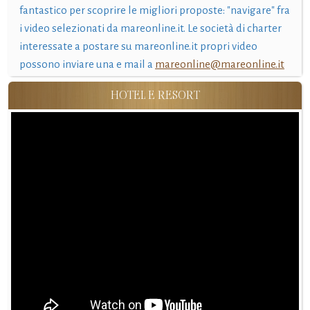
fantastico per scoprire le migliori proposte: "navigare" fra
i video selezionati da mareonline.it. Le società di charter
interessate a postare su mareonline.it propri video
possono inviare una e mail a
mareonline@mareonline.it
HOTEL E RESORT