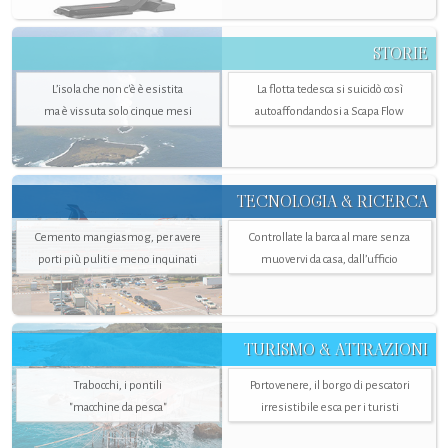
STORIE
L’isola che non c'è è esistita
La flotta tedesca si suicidò così
ma è vissuta solo cinque mesi
autoaffondandosi a Scapa Flow
TECNOLOGIA & RICERCA
Cemento mangiasmog, per avere
Controllate la barca al mare senza
porti più puliti e meno inquinati
muovervi da casa, dall’ufficio
TURISMO & ATTRAZIONI
Trabocchi, i pontili
Portovenere, il borgo di pescatori
"macchine da pesca"
irresistibile esca per i turisti