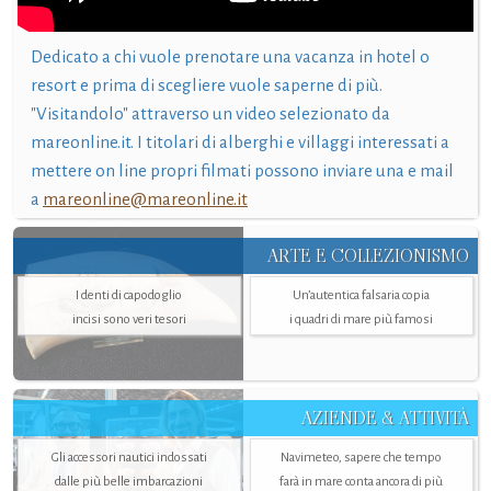
Dedicato a chi vuole prenotare una vacanza in hotel o
resort e prima di scegliere vuole saperne di più.
"Visitandolo" attraverso un video selezionato da
mareonline.it. I titolari di alberghi e villaggi interessati a
mettere on line propri filmati possono inviare una e mail
a
mareonline@mareonline.it
ARTE E COLLEZIONISMO
I denti di capodoglio
Un’autentica falsaria copia
incisi sono veri tesori
i quadri di mare più famosi
AZIENDE & ATTIVITÀ
Gli accessori nautici indossati
Navimeteo, sapere che tempo
dalle più belle imbarcazioni
farà in mare conta ancora di più