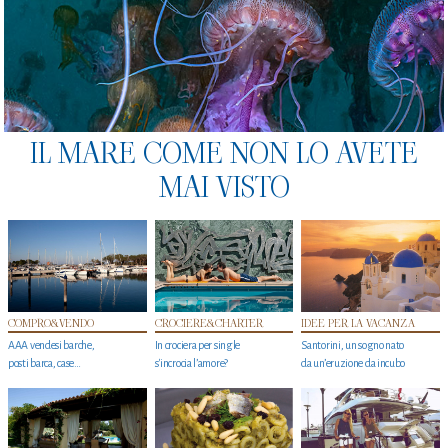
IL MARE COME NON LO AVETE
MAI VISTO
COMPRO&VENDO
CROCIERE&CHARTER
IDEE PER LA VACANZA
AAA vendesi barche,
In crociera per single
Santorini, un sogno nato
posti barca, case…
s'incrocia l’amore?
da un’eruzione da incubo