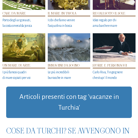
CASE DA MARE
IL MARE IN TAVOLA
REGALI SOTTO IL SOLE
Porto degli argonauti,
I cibi che fanno venire
Idee regalo per chi
la costa smeralda jonica
l’acquolina in bocca
ama barche e mare
UN MARE DI ARTE
IMMAGINI DA SOGNO
STORIE E PERSONAGGI
I più famosi quadri
Le più incredibili
Carlo Riva, l’ingegnere
di mare copiati per voi
burrasche in mare
che stupi' il mondo
Articoli presenti con tag 'vacanze in
Turchia'
COSE DA TURCHI? SE AVVENGONO IN