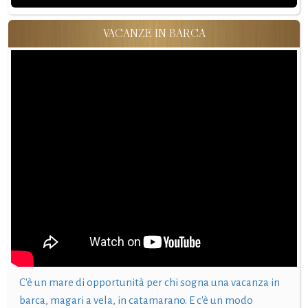
VACANZE IN BARCA
C'è un mare di opportunità per chi sogna una vacanza in
barca, magari a vela, in catamarano. E c'è un modo