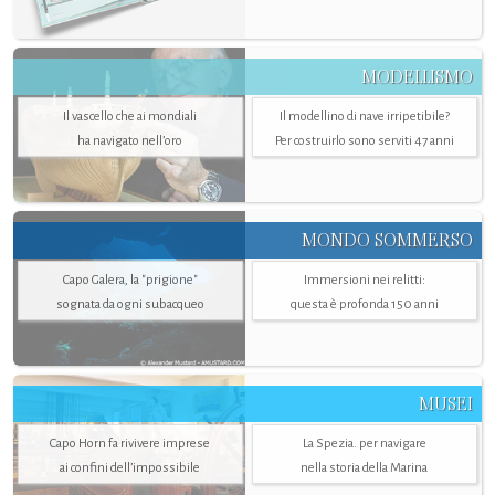
MODELLISMO
Il vascello che ai mondiali
Il modellino di nave irripetibile?
ha navigato nell’oro
Per costruirlo sono serviti 47 anni
MONDO SOMMERSO
Capo Galera, la "prigione"
Immersioni nei relitti:
sognata da ogni subacqueo
questa è profonda 150 anni
MUSEI
Capo Horn fa rivivere imprese
La Spezia. per navigare
ai confini dell’impossibile
nella storia della Marina