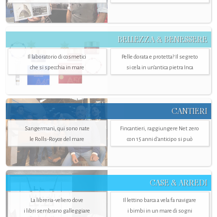
BELLEZZA & BENESSERE
Il laboratorio di cosmetici
Pelle dorata e protetta? Il segreto
che si specchia in mare
si cela in un’antica pietra Inca
CANTIERI
Sangermani, qui sono nate
Fincantieri, raggiungere Net zero
le Rolls-Royce del mare
con 15 anni d'anticipo si può
CASE & ARREDI
La libreria-veliero dove
Il lettino barca a vela fa navigare
i libri sembrano galleggiare
i bimbi in un mare di sogni