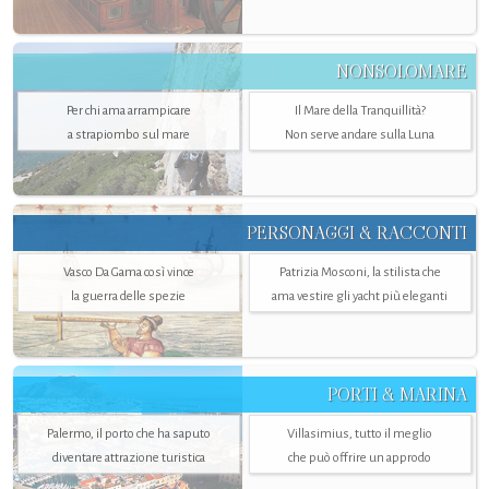
NONSOLOMARE
Per chi ama arrampicare
Il Mare della Tranquillità?
a strapiombo sul mare
Non serve andare sulla Luna
PERSONAGGI & RACCONTI
Vasco Da Gama così vince
Patrizia Mosconi, la stilista che
la guerra delle spezie
ama vestire gli yacht più eleganti
PORTI & MARINA
Palermo, il porto che ha saputo
Villasimius, tutto il meglio
diventare attrazione turistica
che può offrire un approdo