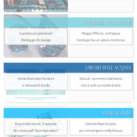
GIOIELLI & OROLOGI
La pietra più preziosa?
Maggi Officine, sott’acqua
Protegge chi naviga
l'orologio ha un valore immenso
LAVORI SULL’ACQUA
Come diventare hostess
Italsub: sommersi dal lavoro
e steward di bordo
non è solo un modo di dire
LIBRI & FILM
Riva in the movie, il racconto
Libreria Mare di carta,
dei motoscafi “diventati attori”
per immergersi nella lettura