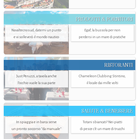
PRODOTTI & FORNITORI
Navaltecnosud, datemi un punto
Egaf, la bussola per non
e vi solleverò il mondo nautico
perdersi in un mare di pratiche
RISTORANTI
Just Peruzzi, a tavola anche
Chameleon Clubbing Stintino,
l’occhio vuole la sua parte
il locale dai mille volti
SALUTE & BENESSERE
In spiaggia e in barca serve
Totani sbiancati? Nei piatti
un pronto soccorso "da manuale"
di pesce c'è un mare di trucchi