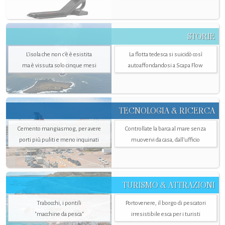
STORIE
L’isola che non c'è è esistita
La flotta tedesca si suicidò così
ma è vissuta solo cinque mesi
autoaffondandosi a Scapa Flow
TECNOLOGIA & RICERCA
Cemento mangiasmog, per avere
Controllate la barca al mare senza
porti più puliti e meno inquinati
muovervi da casa, dall’ufficio
TURISMO & ATTRAZIONI
Trabocchi, i pontili
Portovenere, il borgo di pescatori
"macchine da pesca"
irresistibile esca per i turisti