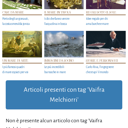
CASE DA MARE
IL MARE IN TAVOLA
REGALI SOTTO IL SOLE
Porto degli argonauti,
I cibi che fanno venire
Idee regalo per chi
la costa smeralda jonica
l’acquolina in bocca
ama barche e mare
UN MARE DI ARTE
IMMAGINI DA SOGNO
STORIE E PERSONAGGI
I più famosi quadri
Le più incredibili
Carlo Riva, l’ingegnere
di mare copiati per voi
burrasche in mare
che stupi' il mondo
Articoli presenti con tag 'Vaifra
Melchiorri'
Non è presente alcun articolo con tag 'Vaifra