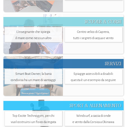
SCUOLE & CORSI
L'insegnante che spiega
Centro velico di Caprera,
il mare come nessun altro
tutti i segreti di acqua e vento
SERVIZI
Smart Boat Owner, la barca
Spiagge accessibili a disabili:
condivisa ha un mare di vantaggi
questa è un esempio da seguire
SPORT & ALLENAMENTO
Top Excite Technogym, per chi
Windsurf, a caccia di onde
vuol costruirsi un fisico da regata
e vento dalla Corsica a Okinawa