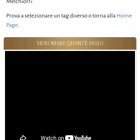
Melchiorri'.
Prova a selezionare un tag diverso o torna alla
Home
Page
.
VIDEOMARE QUANT'È BELLO