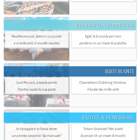
PRODOTTI & FORNITORI
Navaltecnosud, datemi un punto
Egaf, la bussola per non
e vi solleverò il mondo nautico
perdersi in un mare di pratiche
RISTORANTI
Just Peruzzi, a tavola anche
Chameleon Clubbing Stintino,
l’occhio vuole la sua parte
il locale dai mille volti
SALUTE & BENESSERE
In spiaggia e in barca serve
Totani sbiancati? Nei piatti
un pronto soccorso "da manuale"
di pesce c'è un mare di trucchi