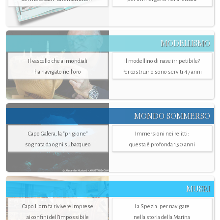
MODELLISMO
Il vascello che ai mondiali
Il modellino di nave irripetibile?
ha navigato nell’oro
Per costruirlo sono serviti 47 anni
MONDO SOMMERSO
Capo Galera, la "prigione"
Immersioni nei relitti:
sognata da ogni subacqueo
questa è profonda 150 anni
MUSEI
Capo Horn fa rivivere imprese
La Spezia. per navigare
ai confini dell’impossibile
nella storia della Marina