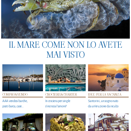
IL MARE COME NON LO AVETE
MAI VISTO
COMPRO&VENDO
CROCIERE&CHARTER
IDEE PER LA VACANZA
AAA vendesi barche,
In crociera per single
Santorini, un sogno nato
posti barca, case…
s'incrocia l’amore?
da un’eruzione da incubo