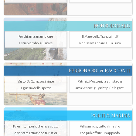
NONSOLOMARE
Per chi ama arrampicare
Il Mare della Tranquillità?
a strapiombo sul mare
Non serve andare sulla Luna
PERSONAGGI & RACCONTI
Vasco Da Gama così vince
Patrizia Mosconi, la stilista che
la guerra delle spezie
ama vestire gli yacht più eleganti
PORTI & MARINA
Palermo, il porto che ha saputo
Villasimius, tutto il meglio
diventare attrazione turistica
che può offrire un approdo