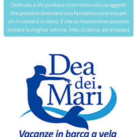
Dedicato a chi produce o commercializza oggetti
che possono diventare una fantastica sorpresa per
chi li riceverà in dono. E che su mareonline possono
trovare la miglior vetrina. Info: Cristina, 351 9744943