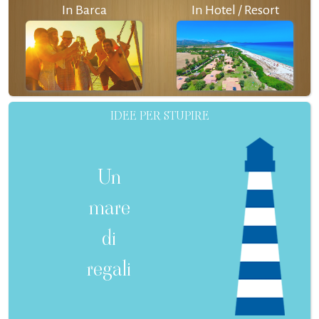
In Barca
In Hotel / Resort
IDEE PER STUPIRE
Un
mare
di
regali