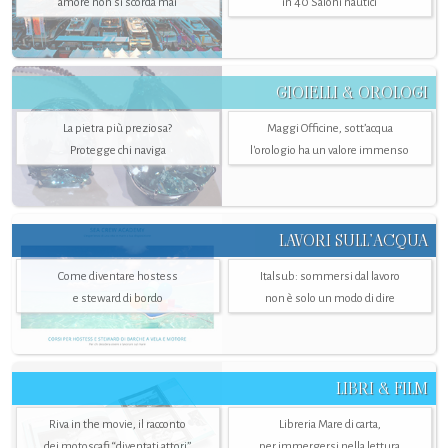
amore non si scorda mai
in 40 Saloni nautici
GIOIELLI & OROLOGI
La pietra più preziosa?
Maggi Officine, sott’acqua
Protegge chi naviga
l'orologio ha un valore immenso
LAVORI SULL’ACQUA
Come diventare hostess
Italsub: sommersi dal lavoro
e steward di bordo
non è solo un modo di dire
LIBRI & FILM
Riva in the movie, il racconto
Libreria Mare di carta,
dei motoscafi “diventati attori”
per immergersi nella lettura