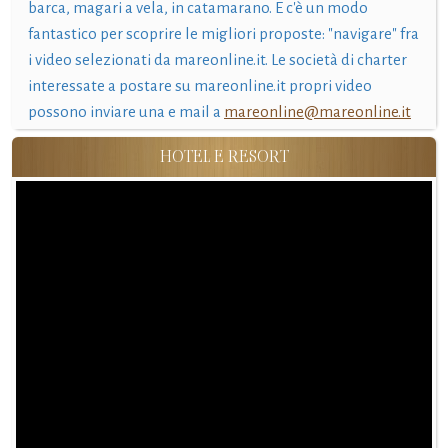
barca, magari a vela, in catamarano. E c'è un modo
fantastico per scoprire le migliori proposte: "navigare" fra
i video selezionati da mareonline.it. Le società di charter
interessate a postare su mareonline.it propri video
possono inviare una e mail a
mareonline@mareonline.it
HOTEL E RESORT