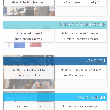
dalle più belle imbarcazioni
farà in mare conta ancora di più
BELLEZZA & BENESSERE
Il laboratorio di cosmetici
Pelle dorata e protetta? Il segreto
che si specchia in mare
si cela in un’antica pietra Inca
CANTIERI
Sangermani, qui sono nate
Fincantieri, raggiungere Net zero
le Rolls-Royce del mare
con 15 anni d'anticipo si può
CASE & ARREDI
La libreria-veliero dove
Il lettino barca a vela fa navigare