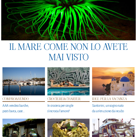
IL MARE COME NON LO AVETE
MAI VISTO
COMPRO&VENDO
CROCIERE&CHARTER
IDEE PER LA VACANZA
AAA vendesi barche,
In crociera per single
Santorini, un sogno nato
posti barca, case…
s'incrocia l’amore?
da un’eruzione da incubo