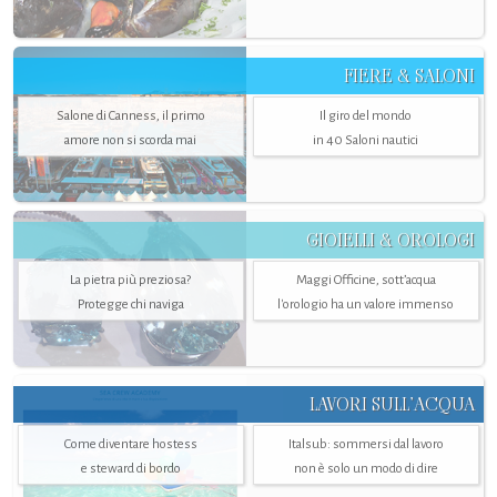
FIERE & SALONI
Salone di Canness, il primo
Il giro del mondo
amore non si scorda mai
in 40 Saloni nautici
GIOIELLI & OROLOGI
La pietra più preziosa?
Maggi Officine, sott’acqua
Protegge chi naviga
l'orologio ha un valore immenso
LAVORI SULL’ACQUA
Come diventare hostess
Italsub: sommersi dal lavoro
e steward di bordo
non è solo un modo di dire