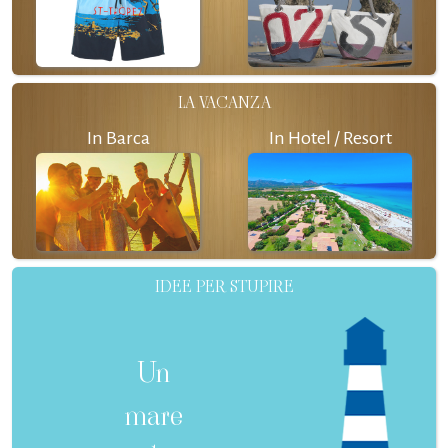
LA VACANZA
In Barca
In Hotel / Resort
IDEE PER STUPIRE
Un
mare