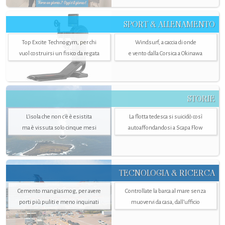
SPORT & ALLENAMENTO
Top Excite Technogym, per chi
Windsurf, a caccia di onde
vuol costruirsi un fisico da regata
e vento dalla Corsica a Okinawa
STORIE
L’isola che non c'è è esistita
La flotta tedesca si suicidò così
ma è vissuta solo cinque mesi
autoaffondandosi a Scapa Flow
TECNOLOGIA & RICERCA
Cemento mangiasmog, per avere
Controllate la barca al mare senza
porti più puliti e meno inquinati
muovervi da casa, dall’ufficio