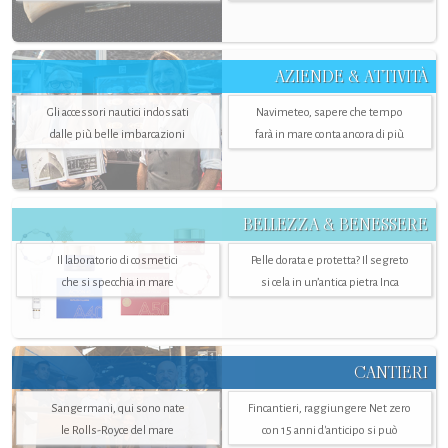
AZIENDE & ATTIVITÀ
Gli accessori nautici indossati
Navimeteo, sapere che tempo
dalle più belle imbarcazioni
farà in mare conta ancora di più
BELLEZZA & BENESSERE
Il laboratorio di cosmetici
Pelle dorata e protetta? Il segreto
che si specchia in mare
si cela in un’antica pietra Inca
CANTIERI
Sangermani, qui sono nate
Fincantieri, raggiungere Net zero
le Rolls-Royce del mare
con 15 anni d'anticipo si può