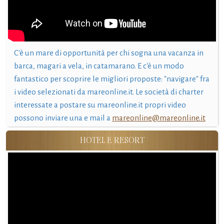
C'è un mare di opportunità per chi sogna una vacanza in
barca, magari a vela, in catamarano. E c'è un modo
fantastico per scoprire le migliori proposte: "navigare" fra
i video selezionati da mareonline.it. Le società di charter
interessate a postare su mareonline.it propri video
possono inviare una e mail a
mareonline@mareonline.it
HOTEL E RESORT