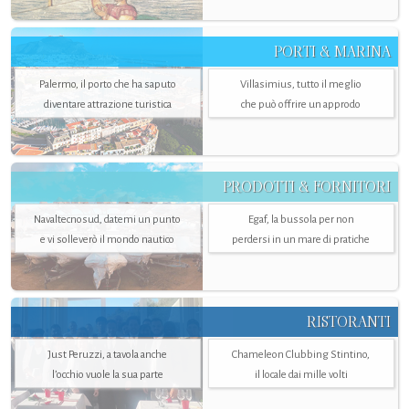
PORTI & MARINA
Palermo, il porto che ha saputo
Villasimius, tutto il meglio
diventare attrazione turistica
che può offrire un approdo
PRODOTTI & FORNITORI
Navaltecnosud, datemi un punto
Egaf, la bussola per non
e vi solleverò il mondo nautico
perdersi in un mare di pratiche
RISTORANTI
Just Peruzzi, a tavola anche
Chameleon Clubbing Stintino,
l’occhio vuole la sua parte
il locale dai mille volti