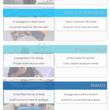
SALUTE & BENESSERE
In spiaggia e in barca serve
Totani sbiancati? Nei piatti
un pronto soccorso "da manuale"
di pesce c'è un mare di trucchi
SCUOLE & CORSI
L'insegnante che spiega
Centro velico di Caprera,
il mare come nessun altro
tutti i segreti di acqua e vento
SERVIZI
Smart Boat Owner, la barca
Spiagge accessibili a disabili:
condivisa ha un mare di vantaggi
questa è un esempio da seguire