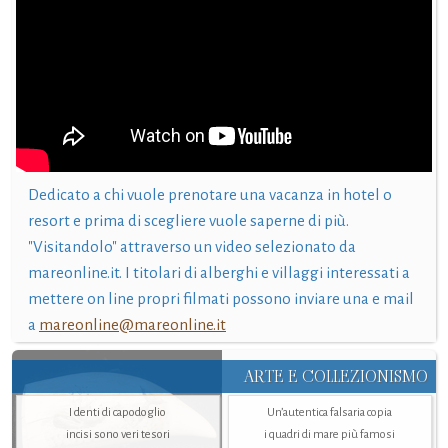
Dedicato a chi vuole prenotare una vacanza in hotel o
resort e prima di scegliere vuole saperne di più.
"Visitandolo" attraverso un video selezionato da
mareonline.it. I titolari di alberghi e villaggi interessati a
mettere on line propri filmati possono inviare una e mail
a
mareonline@mareonline.it
ARTE E COLLEZIONISMO
I denti di capodoglio
Un’autentica falsaria copia
incisi sono veri tesori
i quadri di mare più famosi