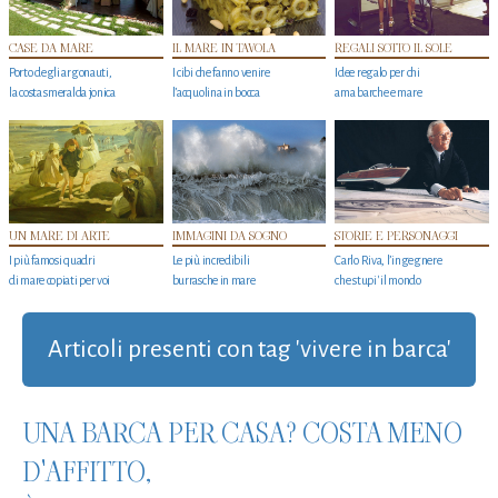
CASE DA MARE
IL MARE IN TAVOLA
REGALI SOTTO IL SOLE
Porto degli argonauti,
I cibi che fanno venire
Idee regalo per chi
la costa smeralda jonica
l’acquolina in bocca
ama barche e mare
UN MARE DI ARTE
IMMAGINI DA SOGNO
STORIE E PERSONAGGI
I più famosi quadri
Le più incredibili
Carlo Riva, l’ingegnere
di mare copiati per voi
burrasche in mare
che stupi' il mondo
Articoli presenti con tag 'vivere in barca'
UNA BARCA PER CASA? COSTA MENO
D'AFFITTO,