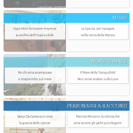
MUSEI
Capo Horn fa rivivere imprese
La Spezia. per navigare
ai confini dell’impossibile
nella storia della Marina
NONSOLOMARE
Per chi ama arrampicare
Il Mare della Tranquillità?
a strapiombo sul mare
Non serve andare sulla Luna
PERSONAGGI & RACCONTI
Vasco Da Gama così vince
Patrizia Mosconi, la stilista che
la guerra delle spezie
ama vestire gli yacht più eleganti