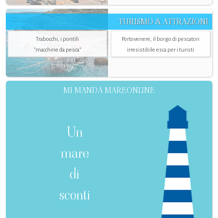
TURISMO & ATTRAZIONI
Trabocchi, i pontili
Portovenere, il borgo di pescatori
"macchine da pesca"
irresistibile esca per i turisti
MI MANDA MAREONLINE
Un
mare
di
sconti