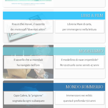
LIBRI & FILM
Riva in the movie, il racconto
Libreria Mare di carta,
dei motoscafi “diventati attori”
per immergersi nella lettura
MODELLISMO
Il vascello che ai mondiali
Il modellino di nave irripetibile?
ha navigato nell’oro
Per costruirlo sono serviti 47 anni
MONDO SOMMERSO
Capo Galera, la "prigione"
Immersioni nei relitti:
sognata da ogni subacqueo
questa è profonda 150 anni