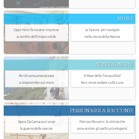
MUSEI
Capo Horn fa rivivere imprese
La Spezia. per navigare
ai confini dell’impossibile
nella storia della Marina
NONSOLOMARE
Per chi ama arrampicare
Il Mare della Tranquillità?
a strapiombo sul mare
Non serve andare sulla Luna
PERSONAGGI & RACCONTI
Vasco Da Gama così vince
Patrizia Mosconi, la stilista che
la guerra delle spezie
ama vestire gli yacht più eleganti