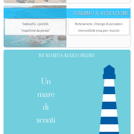
TURISMO & ATTRAZIONI
Trabocchi, i pontili
Portovenere, il borgo di pescatori
"macchine da pesca"
irresistibile esca per i turisti
MI MANDA MAREONLINE
Un
mare
di
sconti