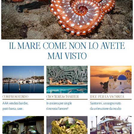
IL MARE COME NON LO AVETE
MAI VISTO
COMPRO&VENDO
CROCIERE&CHARTER
IDEE PER LA VACANZA
AAA vendesi barche,
In crociera per single
Santorini, un sogno nato
posti barca, case…
s'incrocia l’amore?
da un’eruzione da incubo