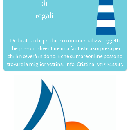
di
regali
Dedicato a chi produce o commercializza oggetti
che possono diventare una fantastica sorpresa per
chi li riceverà in dono. E che su mareonline possono
trovare la miglior vetrina. Info: Cristina, 351 9744943