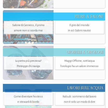
FIERE & SALONI
Salone di Canness, il primo
Il giro del mondo
amore non si scorda mai
in 40 Saloni nautici
GIOIELLI & OROLOGI
La pietra più preziosa?
Maggi Officine, sott’acqua
Protegge chi naviga
l'orologio ha un valore immenso
LAVORI SULL’ACQUA
Come diventare hostess
Italsub: sommersi dal lavoro
e steward di bordo
non è solo un modo di dire