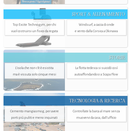
SPORT & ALLENAMENTO
Top Excite Technogym, per chi
Windsurf, a caccia di onde
vuol costruirsi un fisico da regata
e vento dalla Corsica a Okinawa
STORIE
L’isola che non c'è è esistita
La flotta tedesca si suicidò così
ma è vissuta solo cinque mesi
autoaffondandosi a Scapa Flow
TECNOLOGIA & RICERCA
Cemento mangiasmog, per avere
Controllate la barca al mare senza
porti più puliti e meno inquinati
muovervi da casa, dall’ufficio