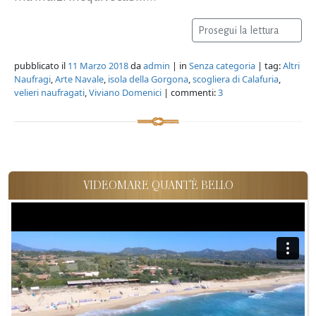
Prosegui la lettura
pubblicato il
11 Marzo 2018
da
admin
| in
Senza categoria
| tag:
Altri
Naufragi
,
Arte Navale
,
isola della Gorgona
,
scogliera di Calafuria
,
velieri naufragati
,
Viviano Domenici
| commenti:
3
VIDEOMARE QUANT'È BELLO