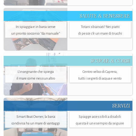
SALUTE & BENESSERE
In spiaggia e in barca serve
Totani sbiancati? Nei piatti
un pronto soccorso "da manuale"
di pesce c'è un mare di trucchi
SCUOLE & CORSI
L'insegnante che spiega
Centro velico di Caprera,
il mare come nessun altro
tutti i segreti di acqua e vento
SERVIZI
Smart Boat Owner, la barca
Spiagge accessibili a disabili:
condivisa ha un mare di vantaggi
questa è un esempio da seguire