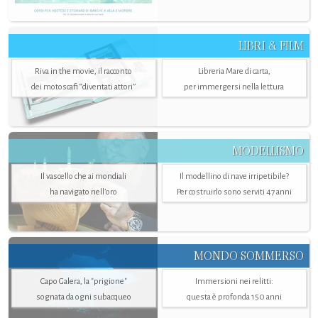
LIBRI & FILM
Riva in the movie, il racconto
Libreria Mare di carta,
dei motoscafi “diventati attori”
per immergersi nella lettura
MODELLISMO
Il vascello che ai mondiali
Il modellino di nave irripetibile?
ha navigato nell’oro
Per costruirlo sono serviti 47 anni
MONDO SOMMERSO
Capo Galera, la "prigione"
Immersioni nei relitti:
sognata da ogni subacqueo
questa è profonda 150 anni