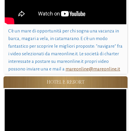
C'è un mare di opportunità per chi sogna una vacanza in
barca, magari a vela, in catamarano. E c'è un modo
fantastico per scoprire le migliori proposte: "navigare" fra
i video selezionati da mareonline.it. Le società di charter
interessate a postare su mareonline.it propri video
possono inviare una e mail a
mareonline@mareonline.it
HOTEL E RESORT