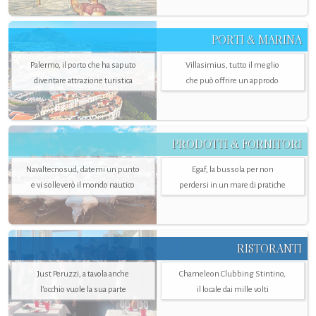
PORTI & MARINA
Palermo, il porto che ha saputo
Villasimius, tutto il meglio
diventare attrazione turistica
che può offrire un approdo
PRODOTTI & FORNITORI
Navaltecnosud, datemi un punto
Egaf, la bussola per non
e vi solleverò il mondo nautico
perdersi in un mare di pratiche
RISTORANTI
Just Peruzzi, a tavola anche
Chameleon Clubbing Stintino,
l’occhio vuole la sua parte
il locale dai mille volti