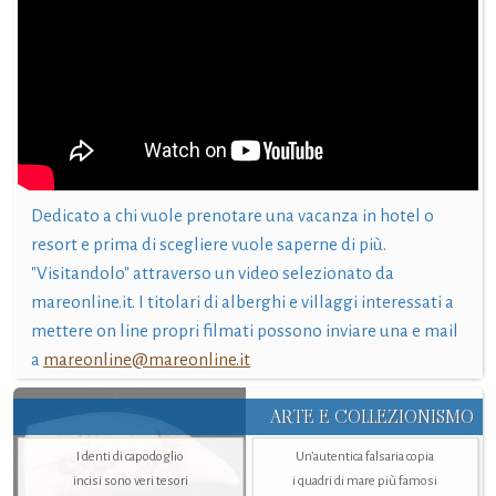
Dedicato a chi vuole prenotare una vacanza in hotel o
resort e prima di scegliere vuole saperne di più.
"Visitandolo" attraverso un video selezionato da
mareonline.it. I titolari di alberghi e villaggi interessati a
mettere on line propri filmati possono inviare una e mail
a
mareonline@mareonline.it
ARTE E COLLEZIONISMO
I denti di capodoglio
Un’autentica falsaria copia
incisi sono veri tesori
i quadri di mare più famosi