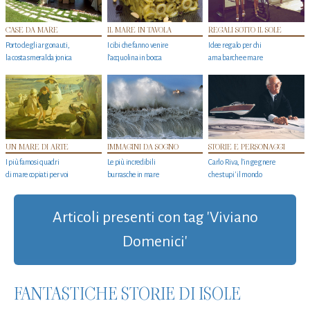
CASE DA MARE
IL MARE IN TAVOLA
REGALI SOTTO IL SOLE
Porto degli argonauti,
I cibi che fanno venire
Idee regalo per chi
la costa smeralda jonica
l’acquolina in bocca
ama barche e mare
UN MARE DI ARTE
IMMAGINI DA SOGNO
STORIE E PERSONAGGI
I più famosi quadri
Le più incredibili
Carlo Riva, l’ingegnere
di mare copiati per voi
burrasche in mare
che stupi' il mondo
Articoli presenti con tag 'Viviano
Domenici'
FANTASTICHE STORIE DI ISOLE