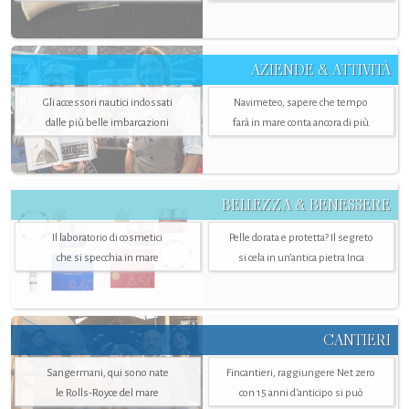
AZIENDE & ATTIVITÀ
Gli accessori nautici indossati
Navimeteo, sapere che tempo
dalle più belle imbarcazioni
farà in mare conta ancora di più
BELLEZZA & BENESSERE
Il laboratorio di cosmetici
Pelle dorata e protetta? Il segreto
che si specchia in mare
si cela in un’antica pietra Inca
CANTIERI
Sangermani, qui sono nate
Fincantieri, raggiungere Net zero
le Rolls-Royce del mare
con 15 anni d'anticipo si può