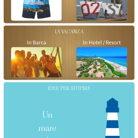
LA VACANZA
In Barca
In Hotel / Resort
IDEE PER STUPIRE
Un
mare