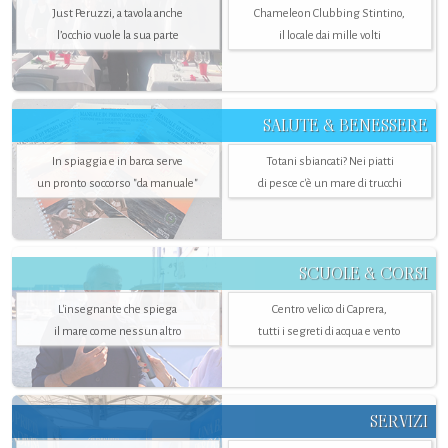
Just Peruzzi, a tavola anche
Chameleon Clubbing Stintino,
l’occhio vuole la sua parte
il locale dai mille volti
SALUTE & BENESSERE
In spiaggia e in barca serve
Totani sbiancati? Nei piatti
un pronto soccorso "da manuale"
di pesce c'è un mare di trucchi
SCUOLE & CORSI
L'insegnante che spiega
Centro velico di Caprera,
il mare come nessun altro
tutti i segreti di acqua e vento
SERVIZI