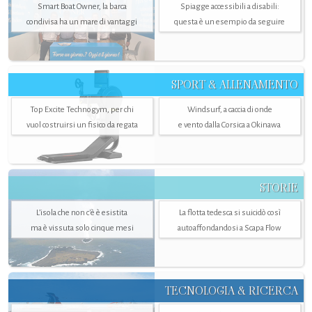
Smart Boat Owner, la barca
Spiagge accessibili a disabili:
condivisa ha un mare di vantaggi
questa è un esempio da seguire
SPORT & ALLENAMENTO
Top Excite Technogym, per chi
Windsurf, a caccia di onde
vuol costruirsi un fisico da regata
e vento dalla Corsica a Okinawa
STORIE
L’isola che non c'è è esistita
La flotta tedesca si suicidò così
ma è vissuta solo cinque mesi
autoaffondandosi a Scapa Flow
TECNOLOGIA & RICERCA