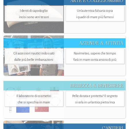
ARTE E COLLEZIONISMO
I denti di capodoglio
Un’autentica falsaria copia
incisi sono veri tesori
i quadri di mare più famosi
AZIENDE & ATTIVITÀ
Gli accessori nautici indossati
Navimeteo, sapere che tempo
dalle più belle imbarcazioni
farà in mare conta ancora di più
BELLEZZA & BENESSERE
Il laboratorio di cosmetici
Pelle dorata e protetta? Il segreto
che si specchia in mare
si cela in un’antica pietra Inca
CANTIERI