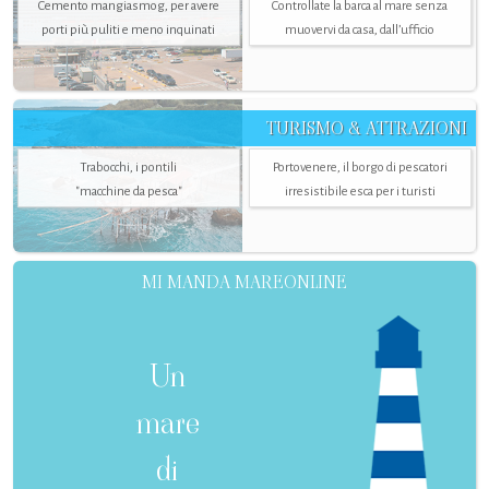
Cemento mangiasmog, per avere
Controllate la barca al mare senza
porti più puliti e meno inquinati
muovervi da casa, dall’ufficio
TURISMO & ATTRAZIONI
Trabocchi, i pontili
Portovenere, il borgo di pescatori
"macchine da pesca"
irresistibile esca per i turisti
MI MANDA MAREONLINE
Un
mare
di