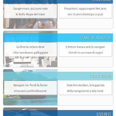
Sangermani, qui sono nate
Fincantieri, raggiungere Net zero
le Rolls-Royce del mare
con 15 anni d'anticipo si può
CASE & ARREDI
La libreria-veliero dove
Il lettino barca a vela fa navigare
i libri sembrano galleggiare
i bimbi in un mare di sogni
CROCIERE
Navigare nei fiordi fa fiorire
Stad Amsterdam, la leggenda
emozioni profondissime
della navigazione a vela rivive
EVENTI