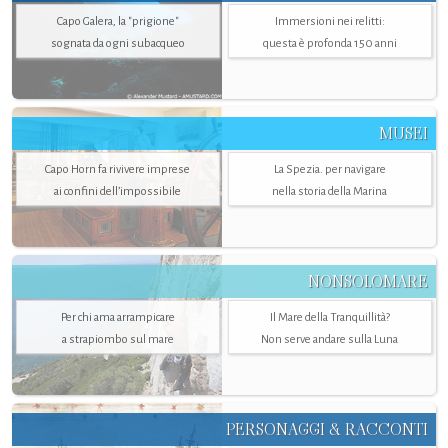
Capo Galera, la "prigione"
Immersioni nei relitti:
sognata da ogni subacqueo
questa è profonda 150 anni
MUSEI
Capo Horn fa rivivere imprese
La Spezia. per navigare
ai confini dell’impossibile
nella storia della Marina
NONSOLOMARE
Per chi ama arrampicare
Il Mare della Tranquillità?
a strapiombo sul mare
Non serve andare sulla Luna
PERSONAGGI & RACCONTI