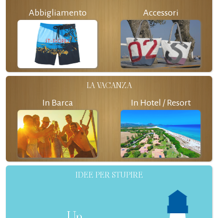
Abbigliamento
Accessori
LA VACANZA
In Barca
In Hotel / Resort
IDEE PER STUPIRE
Un