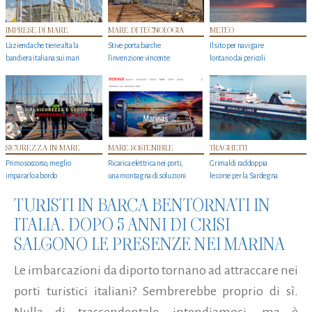
IMPRESE DI MARE
MARE DI TECNOLOGIA
METEO
L'azienda che tiene alta la
Stive porta barche
Il sito per navigare
bandiera italiana sui mari
l'invenzione vincente
lontano dai pericoli
SICUREZZA IN MARE
MARE SOSTENIBILE
TRAGHETTI
Primo soccorso, meglio
Ricarica elettrica nei porti,
Grimaldi raddoppia
impararlo a bordo
una montagna di soluzioni
le corse per la Sardegna
TURISTI IN BARCA BENTORNATI IN
ITALIA. DOPO 5 ANNI DI CRISI
SALGONO LE PRESENZE NEI MARINA
Le imbarcazioni da diporto tornano ad attraccare nei
porti turistici italiani? Sembrerebbe proprio di sì.
Nulla di trascendentale, intendiamoci, ma è