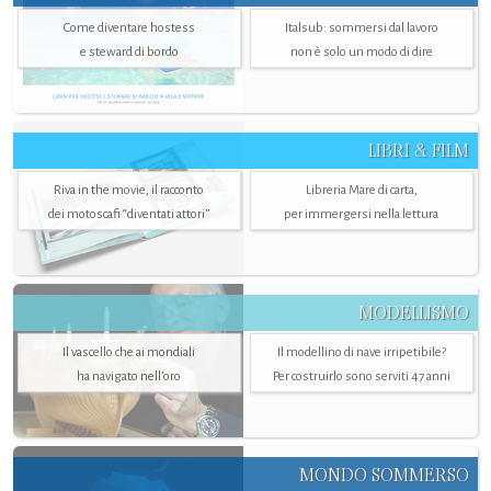
Come diventare hostess
Italsub: sommersi dal lavoro
e steward di bordo
non è solo un modo di dire
LIBRI & FILM
Riva in the movie, il racconto
Libreria Mare di carta,
dei motoscafi “diventati attori”
per immergersi nella lettura
MODELLISMO
Il vascello che ai mondiali
Il modellino di nave irripetibile?
ha navigato nell’oro
Per costruirlo sono serviti 47 anni
MONDO SOMMERSO