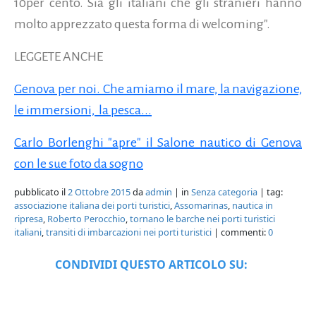
10per cento. Sia gli italiani che gli stranieri hanno
molto apprezzato questa forma di welcoming".
LEGGETE ANCHE
Genova per noi. Che amiamo il mare, la navigazione,
le immersioni,
la pesca...
Carlo Borlenghi "apre" il Salone nautico di Genova
con le sue foto da sogno
pubblicato il
2 Ottobre 2015
da
admin
| in
Senza categoria
| tag:
associazione italiana dei porti turistici
,
Assomarinas
,
nautica in
ripresa
,
Roberto Perocchio
,
tornano le barche nei porti turistici
italiani
,
transiti di imbarcazioni nei porti turistici
| commenti:
0
CONDIVIDI QUESTO ARTICOLO SU: