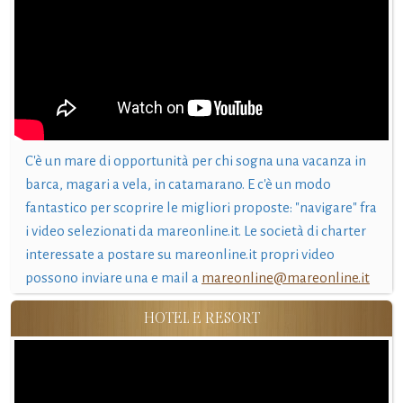
C'è un mare di opportunità per chi sogna una vacanza in
barca, magari a vela, in catamarano. E c'è un modo
fantastico per scoprire le migliori proposte: "navigare" fra
i video selezionati da mareonline.it. Le società di charter
interessate a postare su mareonline.it propri video
possono inviare una e mail a
mareonline@mareonline.it
HOTEL E RESORT