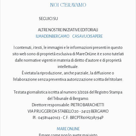
NOI C'ERAVAMO
SEGUICI SU
ALTRE NOSTRE INIZIATIVE EDITORIALI
ILMADEINBERGAMO
CASAVUOISAPERE
I contenuti, i testi, le immagini e le informazioni presenti in questo
sito web sono di proprietà esclusiva di MareOnLine.it e sono tutelati
dalle normative vigenti in materia di diritto d'autore e di proprietà
intellettuale.
È vietata la riproduzione, anche parziale, la diffusione o
l'elaborazione senza preventiva autorizzazione scritta del titolare.
Testata giornalistica iscritta al numero 3/2026 del Registro Stampa
del Tribunale di Bergamo.
Direttore responsabile: PIETRO BARACHETTI
VIA P. RUGGERI DA STABELLO 20 - 24123 BERGAMO
P.I.: 04581440163 - C.F.: BRCPTR61H23A794P
MARE ONLINE
Il mare come non lo avete mai visto