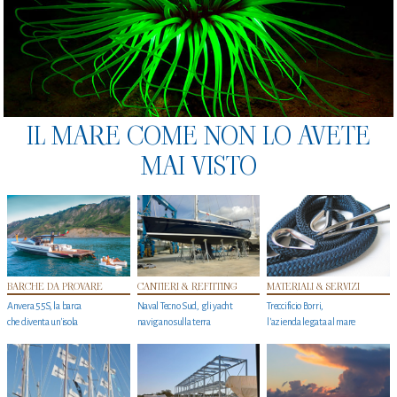
IL MARE COME NON LO AVETE
MAI VISTO
BARCHE DA PROVARE
CANTIERI & REFITTING
MATERIALI & SERVIZI
Anvera 55S, la barca
Naval Tecno Sud, gli yacht
Treccificio Borri,
che diventa un'isola
navigano sulla terra
l'azienda legata al mare