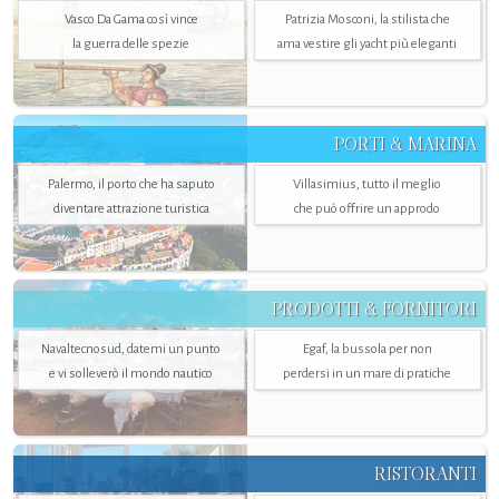
Vasco Da Gama così vince
Patrizia Mosconi, la stilista che
la guerra delle spezie
ama vestire gli yacht più eleganti
PORTI & MARINA
Palermo, il porto che ha saputo
Villasimius, tutto il meglio
diventare attrazione turistica
che può offrire un approdo
PRODOTTI & FORNITORI
Navaltecnosud, datemi un punto
Egaf, la bussola per non
e vi solleverò il mondo nautico
perdersi in un mare di pratiche
RISTORANTI