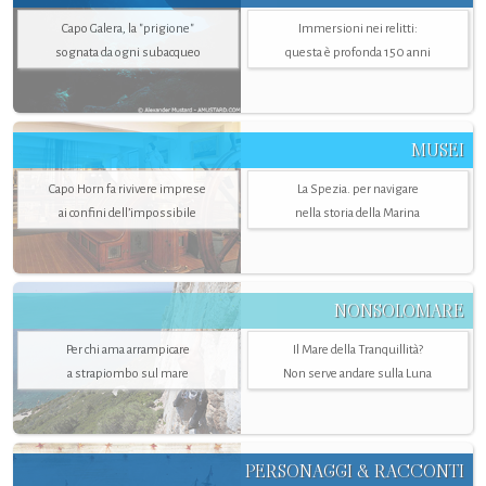
Capo Galera, la "prigione"
Immersioni nei relitti:
sognata da ogni subacqueo
questa è profonda 150 anni
MUSEI
Capo Horn fa rivivere imprese
La Spezia. per navigare
ai confini dell’impossibile
nella storia della Marina
NONSOLOMARE
Per chi ama arrampicare
Il Mare della Tranquillità?
a strapiombo sul mare
Non serve andare sulla Luna
PERSONAGGI & RACCONTI