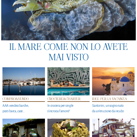
IL MARE COME NON LO AVETE
MAI VISTO
COMPRO&VENDO
CROCIERE&CHARTER
IDEE PER LA VACANZA
AAA vendesi barche,
In crociera per single
Santorini, un sogno nato
posti barca, case…
s'incrocia l’amore?
da un’eruzione da incubo