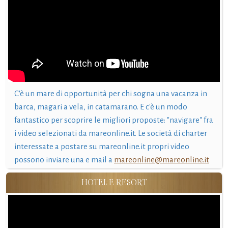
C'è un mare di opportunità per chi sogna una vacanza in
barca, magari a vela, in catamarano. E c'è un modo
fantastico per scoprire le migliori proposte: "navigare" fra
i video selezionati da mareonline.it. Le società di charter
interessate a postare su mareonline.it propri video
possono inviare una e mail a
mareonline@mareonline.it
HOTEL E RESORT