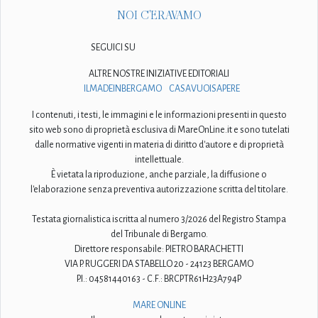
NOI C'ERAVAMO
SEGUICI SU
ALTRE NOSTRE INIZIATIVE EDITORIALI
ILMADEINBERGAMO
CASAVUOISAPERE
I contenuti, i testi, le immagini e le informazioni presenti in questo
sito web sono di proprietà esclusiva di MareOnLine.it e sono tutelati
dalle normative vigenti in materia di diritto d'autore e di proprietà
intellettuale.
È vietata la riproduzione, anche parziale, la diffusione o
l'elaborazione senza preventiva autorizzazione scritta del titolare.
Testata giornalistica iscritta al numero 3/2026 del Registro Stampa
del Tribunale di Bergamo.
Direttore responsabile: PIETRO BARACHETTI
VIA P. RUGGERI DA STABELLO 20 - 24123 BERGAMO
P.I.: 04581440163 - C.F.: BRCPTR61H23A794P
MARE ONLINE