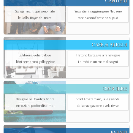
CANTIERI
Sangermani, qui sono nate
Fincantieri, raggiungere Net zero
le Rolls-Royce del mare
con 15 anni d'anticipo si può
CASE & ARREDI
La libreria-veliero dove
Il lettino barca a vela fa navigare
i libri sembrano galleggiare
i bimbi in un mare di sogni
CROCIERE
Navigare nei fiordi fa fiorire
Stad Amsterdam, la leggenda
emozioni profondissime
della navigazione a vela rivive
EVENTI