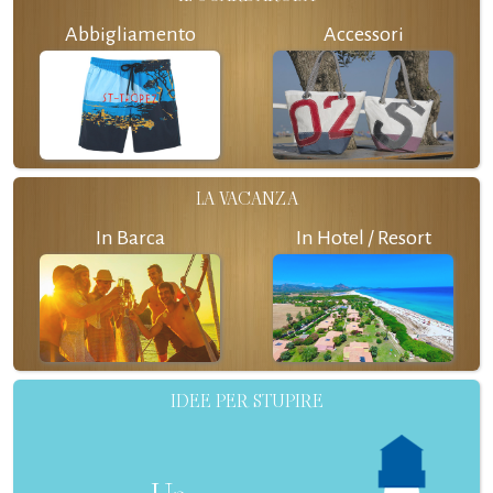
Abbigliamento
Accessori
LA VACANZA
In Barca
In Hotel / Resort
IDEE PER STUPIRE