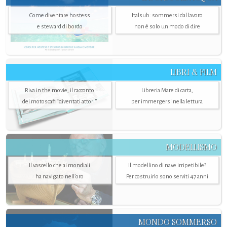
Come diventare hostess
Italsub: sommersi dal lavoro
e steward di bordo
non è solo un modo di dire
LIBRI & FILM
Riva in the movie, il racconto
Libreria Mare di carta,
dei motoscafi “diventati attori”
per immergersi nella lettura
MODELLISMO
Il vascello che ai mondiali
Il modellino di nave irripetibile?
ha navigato nell’oro
Per costruirlo sono serviti 47 anni
MONDO SOMMERSO