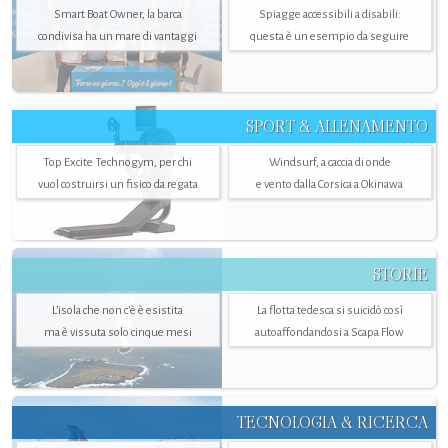
Smart Boat Owner, la barca
Spiagge accessibili a disabili:
condivisa ha un mare di vantaggi
questa è un esempio da seguire
SPORT & ALLENAMENTO
Top Excite Technogym, per chi
Windsurf, a caccia di onde
vuol costruirsi un fisico da regata
e vento dalla Corsica a Okinawa
STORIE
L’isola che non c'è è esistita
La flotta tedesca si suicidò così
ma è vissuta solo cinque mesi
autoaffondandosi a Scapa Flow
TECNOLOGIA & RICERCA