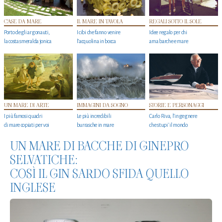
CASE DA MARE
IL MARE IN TAVOLA
REGALI SOTTO IL SOLE
Porto degli argonauti,
I cibi che fanno venire
Idee regalo per chi
la costa smeralda jonica
l’acquolina in bocca
ama barche e mare
UN MARE DI ARTE
IMMAGINI DA SOGNO
STORIE E PERSONAGGI
I più famosi quadri
Le più incredibili
Carlo Riva, l’ingegnere
di mare copiati per voi
burrasche in mare
che stupi' il mondo
UN MARE DI BACCHE DI GINEPRO
SELVATICHE:
COSÌ IL GIN SARDO SFIDA QUELLO
INGLESE