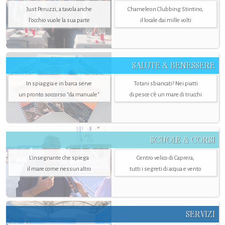
Just Peruzzi, a tavola anche
Chameleon Clubbing Stintino,
l’occhio vuole la sua parte
il locale dai mille volti
SALUTE & BENESSERE
In spiaggia e in barca serve
Totani sbiancati? Nei piatti
un pronto soccorso "da manuale"
di pesce c'è un mare di trucchi
SCUOLE & CORSI
L'insegnante che spiega
Centro velico di Caprera,
il mare come nessun altro
tutti i segreti di acqua e vento
SERVIZI