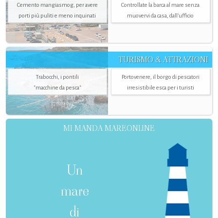
Cemento mangiasmog, per avere
Controllate la barca al mare senza
porti più puliti e meno inquinati
muovervi da casa, dall’ufficio
TURISMO & ATTRAZIONI
Trabocchi, i pontili
Portovenere, il borgo di pescatori
"macchine da pesca"
irresistibile esca per i turisti
MI MANDA MAREONLINE
Un
mare
di