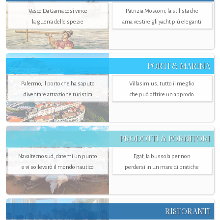
Vasco Da Gama così vince
Patrizia Mosconi, la stilista che
la guerra delle spezie
ama vestire gli yacht più eleganti
PORTI & MARINA
Palermo, il porto che ha saputo
Villasimius, tutto il meglio
diventare attrazione turistica
che può offrire un approdo
PRODOTTI & FORNITORI
Navaltecnosud, datemi un punto
Egaf, la bussola per non
e vi solleverò il mondo nautico
perdersi in un mare di pratiche
RISTORANTI