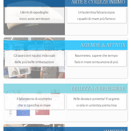
ARTE E COLLEZIONISMO
I denti di capodoglio
Un’autentica falsaria copia
incisi sono veri tesori
i quadri di mare più famosi
AZIENDE & ATTIVITÀ
Gli accessori nautici indossati
Navimeteo, sapere che tempo
dalle più belle imbarcazioni
farà in mare conta ancora di più
BELLEZZA & BENESSERE
Il laboratorio di cosmetici
Pelle dorata e protetta? Il segreto
che si specchia in mare
si cela in un’antica pietra Inca