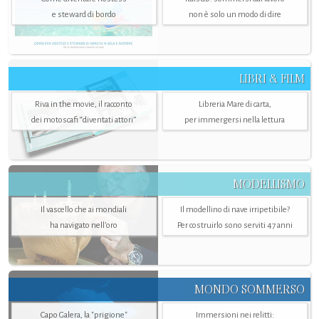
e steward di bordo
non è solo un modo di dire
LIBRI & FILM
Riva in the movie, il racconto
Libreria Mare di carta,
dei motoscafi “diventati attori”
per immergersi nella lettura
MODELLISMO
Il vascello che ai mondiali
Il modellino di nave irripetibile?
ha navigato nell’oro
Per costruirlo sono serviti 47 anni
MONDO SOMMERSO
Capo Galera, la "prigione"
Immersioni nei relitti: