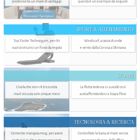
condivisa ha un mare di vantaggi
questa è un esempio da seguire
SPORT & ALLENAMENTO
Top Excite Technogym, per chi
Windsurf, a caccia di onde
vuol costruirsi un fisico da regata
e vento dalla Corsica a Okinawa
STORIE
L’isola che non c'è è esistita
La flotta tedesca si suicidò così
ma è vissuta solo cinque mesi
autoaffondandosi a Scapa Flow
TECNOLOGIA & RICERCA
Cemento mangiasmog, per avere
Controllate la barca al mare senza