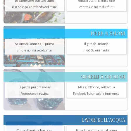
Le sagre dove gustare tutto
Fondali puliti, la missione
il sapore più profondo del mare
contro un mare di rifiuti
FIERE & SALONI
Salone di Canness, il primo
Il giro del mondo
amore non si scorda mai
in 40 Saloni nautici
GIOIELLI & OROLOGI
La pietra più preziosa?
Maggi Officine, sott’acqua
Protegge chi naviga
l'orologio ha un valore immenso
LAVORI SULL’ACQUA
Come diventare hostess
Italsub: sommersi dal lavoro