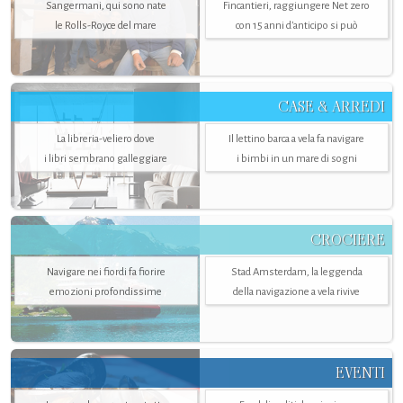
Sangermani, qui sono nate
Fincantieri, raggiungere Net zero
le Rolls-Royce del mare
con 15 anni d'anticipo si può
CASE & ARREDI
La libreria-veliero dove
Il lettino barca a vela fa navigare
i libri sembrano galleggiare
i bimbi in un mare di sogni
CROCIERE
Navigare nei fiordi fa fiorire
Stad Amsterdam, la leggenda
emozioni profondissime
della navigazione a vela rivive
EVENTI