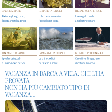
CASE DA MARE
IL MARE IN TAVOLA
REGALI SOTTO IL SOLE
Porto degli argonauti,
I cibi che fanno venire
Idee regalo per chi
la costa smeralda jonica
l’acquolina in bocca
ama barche e mare
UN MARE DI ARTE
IMMAGINI DA SOGNO
STORIE E PERSONAGGI
I più famosi quadri
Le più incredibili
Carlo Riva, l’ingegnere
di mare copiati per voi
burrasche in mare
che stupi' il mondo
VACANZA IN BARCA A VELA, CHI L'HA
PROVATA
NON HA PIÙ CAMBIATO TIPO DI
VACANZA...