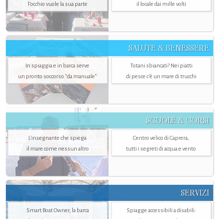
l’occhio vuole la sua parte
il locale dai mille volti
SALUTE & BENESSERE
In spiaggia e in barca serve
Totani sbiancati? Nei piatti
un pronto soccorso "da manuale"
di pesce c'è un mare di trucchi
SCUOLE & CORSI
L'insegnante che spiega
Centro velico di Caprera,
il mare come nessun altro
tutti i segreti di acqua e vento
SERVIZI
Smart Boat Owner, la barca
Spiagge accessibili a disabili: