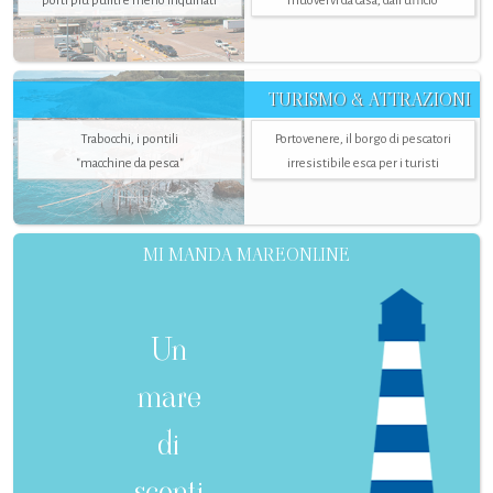
porti più puliti e meno inquinati
muovervi da casa, dall’ufficio
TURISMO & ATTRAZIONI
Trabocchi, i pontili
Portovenere, il borgo di pescatori
"macchine da pesca"
irresistibile esca per i turisti
MI MANDA MAREONLINE
Un
mare
di
sconti