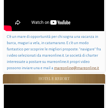
C'è un mare di opportunità per chi sogna una vacanza in
barca, magari a vela, in catamarano. E c'è un modo
fantastico per scoprire le migliori proposte: "navigare" fra
i video selezionati da mareonline.it. Le società di charter
interessate a postare su mareonline.it propri video
possono inviare una e mail a
mareonline@mareonline.it
HOTEL E RESORT