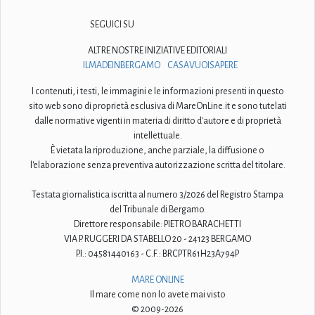
SEGUICI SU
ALTRE NOSTRE INIZIATIVE EDITORIALI
ILMADEINBERGAMO
CASAVUOISAPERE
I contenuti, i testi, le immagini e le informazioni presenti in questo
sito web sono di proprietà esclusiva di MareOnLine.it e sono tutelati
dalle normative vigenti in materia di diritto d'autore e di proprietà
intellettuale.
È vietata la riproduzione, anche parziale, la diffusione o
l'elaborazione senza preventiva autorizzazione scritta del titolare.
Testata giornalistica iscritta al numero 3/2026 del Registro Stampa
del Tribunale di Bergamo.
Direttore responsabile: PIETRO BARACHETTI
VIA P. RUGGERI DA STABELLO 20 - 24123 BERGAMO
P.I.: 04581440163 - C.F.: BRCPTR61H23A794P
MARE ONLINE
Il mare come non lo avete mai visto
© 2009-2026