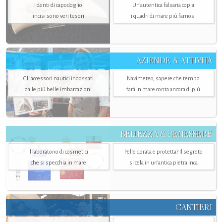
I denti di capodoglio
Un’autentica falsaria copia
incisi sono veri tesori
i quadri di mare più famosi
AZIENDE & ATTIVITÀ
Gli accessori nautici indossati
Navimeteo, sapere che tempo
dalle più belle imbarcazioni
farà in mare conta ancora di più
BELLEZZA & BENESSERE
Il laboratorio di cosmetici
Pelle dorata e protetta? Il segreto
che si specchia in mare
si cela in un’antica pietra Inca
CANTIERI