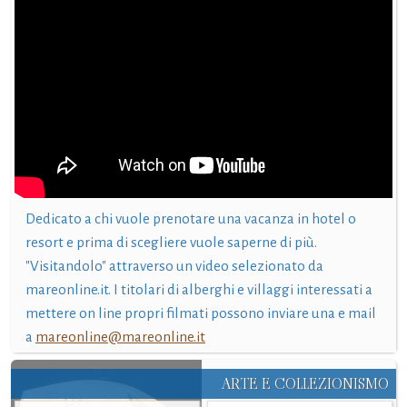
Dedicato a chi vuole prenotare una vacanza in hotel o
resort e prima di scegliere vuole saperne di più.
"Visitandolo" attraverso un video selezionato da
mareonline.it. I titolari di alberghi e villaggi interessati a
mettere on line propri filmati possono inviare una e mail
a
mareonline@mareonline.it
ARTE E COLLEZIONISMO