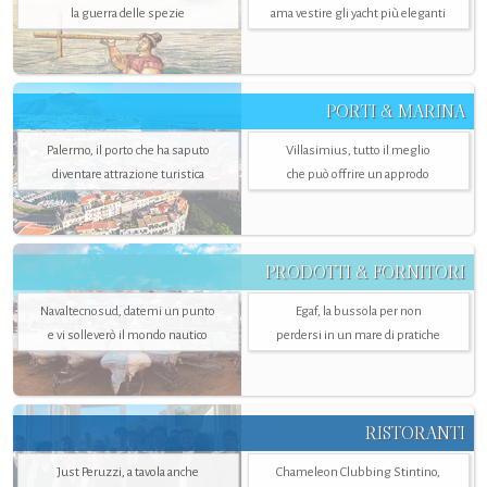
la guerra delle spezie
ama vestire gli yacht più eleganti
PORTI & MARINA
Palermo, il porto che ha saputo
Villasimius, tutto il meglio
diventare attrazione turistica
che può offrire un approdo
PRODOTTI & FORNITORI
Navaltecnosud, datemi un punto
Egaf, la bussola per non
e vi solleverò il mondo nautico
perdersi in un mare di pratiche
RISTORANTI
Just Peruzzi, a tavola anche
Chameleon Clubbing Stintino,