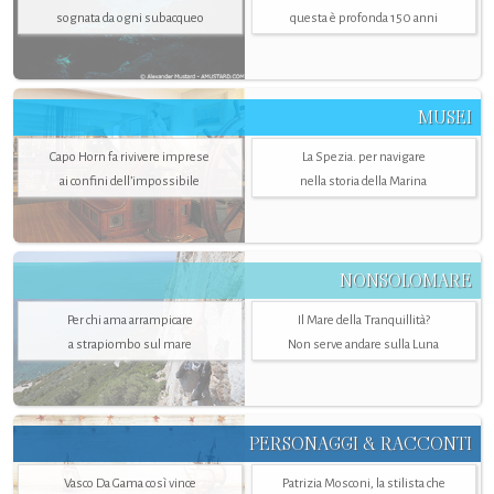
sognata da ogni subacqueo
questa è profonda 150 anni
MUSEI
Capo Horn fa rivivere imprese
La Spezia. per navigare
ai confini dell’impossibile
nella storia della Marina
NONSOLOMARE
Per chi ama arrampicare
Il Mare della Tranquillità?
a strapiombo sul mare
Non serve andare sulla Luna
PERSONAGGI & RACCONTI
Vasco Da Gama così vince
Patrizia Mosconi, la stilista che