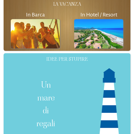
LA VACANZA
In Barca
In Hotel / Resort
IDEE PER STUPIRE
Un
mare
di
regali