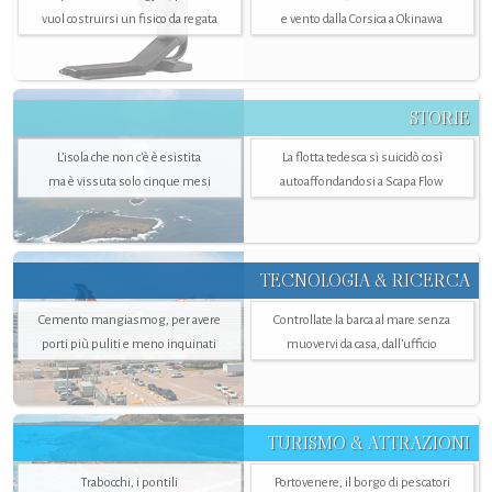
vuol costruirsi un fisico da regata
e vento dalla Corsica a Okinawa
STORIE
L’isola che non c'è è esistita
La flotta tedesca si suicidò così
ma è vissuta solo cinque mesi
autoaffondandosi a Scapa Flow
TECNOLOGIA & RICERCA
Cemento mangiasmog, per avere
Controllate la barca al mare senza
porti più puliti e meno inquinati
muovervi da casa, dall’ufficio
TURISMO & ATTRAZIONI
Trabocchi, i pontili
Portovenere, il borgo di pescatori