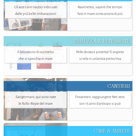
Gli accessori nautici indossati
Navimeteo, sapere che tempo
dalle più belle imbarcazioni
farà in mare conta ancora di più
BELLEZZA & BENESSERE
Il laboratorio di cosmetici
Pelle dorata e protetta? Il segreto
che si specchia in mare
si cela in un’antica pietra Inca
CANTIERI
Sangermani, qui sono nate
Fincantieri, raggiungere Net zero
le Rolls-Royce del mare
con 15 anni d'anticipo si può
CASE & ARREDI