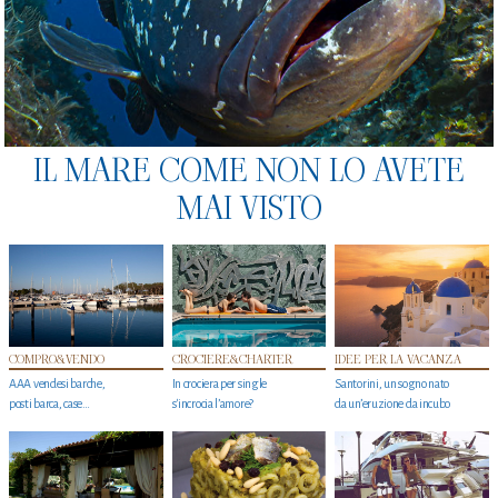
IL MARE COME NON LO AVETE
MAI VISTO
COMPRO&VENDO
CROCIERE&CHARTER
IDEE PER LA VACANZA
AAA vendesi barche,
In crociera per single
Santorini, un sogno nato
posti barca, case…
s'incrocia l’amore?
da un’eruzione da incubo