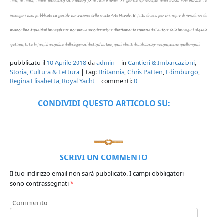
Testo di Tealdo Tealdi, pubblicato sul
numero 78 di Arte Navale. Su gentile concessione della rivista Arte Navale. Le
immagini sono pubblicate su gentile concessione della rivista Arte Navale. E' fatto divieto per chiunque di riprodurre da
mareonline.it qualsiasi immagine se non previa autorizzazione direttamente espressa dall'autore delle immagini al quale
spettano tutte le facoltà accordate dalla legge sul diritto d'autore, quali i diritti di utilizzazione economica e quelli morali.
pubblicato il
10 Aprile 2018
da
admin
| in
Cantieri & Imbarcazioni
,
Storia, Cultura & Lettura
| tag:
Britannia
,
Chris Patten
,
Edimburgo
,
Regina Elisabetta
,
Royal Yacht
| commenti:
0
CONDIVIDI QUESTO ARTICOLO SU:
SCRIVI UN COMMENTO
Il tuo indirizzo email non sarà pubblicato.
I campi obbligatori
sono contrassegnati
*
Commento