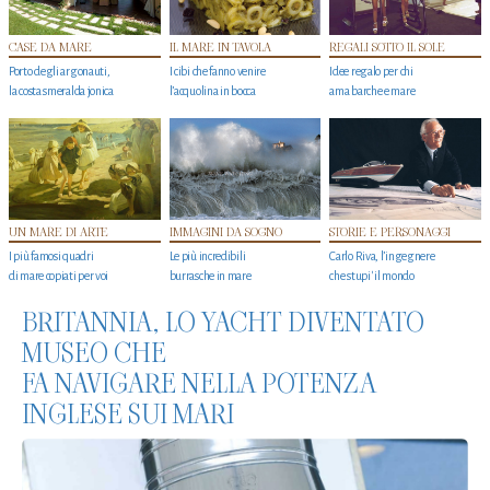
CASE DA MARE
IL MARE IN TAVOLA
REGALI SOTTO IL SOLE
Porto degli argonauti,
I cibi che fanno venire
Idee regalo per chi
la costa smeralda jonica
l’acquolina in bocca
ama barche e mare
UN MARE DI ARTE
IMMAGINI DA SOGNO
STORIE E PERSONAGGI
I più famosi quadri
Le più incredibili
Carlo Riva, l’ingegnere
di mare copiati per voi
burrasche in mare
che stupi' il mondo
BRITANNIA, LO YACHT DIVENTATO
MUSEO CHE
FA NAVIGARE NELLA POTENZA
INGLESE SUI MARI