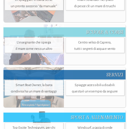
un pronto soccorso "da manuale"
di pesce c'è un mare di trucchi
SCUOLE & CORSI
L'insegnante che spiega
Centro velico di Caprera,
il mare come nessun altro
tutti i segreti di acqua e vento
SERVIZI
Smart Boat Owner, la barca
Spiagge accessibili a disabili:
condivisa ha un mare di vantaggi
questa è un esempio da seguire
SPORT & ALLENAMENTO
Top Excite Technogym, per chi
Windsurf, a caccia di onde