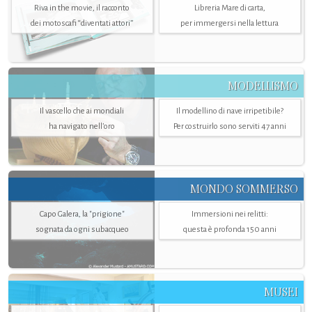
Riva in the movie, il racconto
Libreria Mare di carta,
dei motoscafi “diventati attori”
per immergersi nella lettura
MODELLISMO
Il vascello che ai mondiali
Il modellino di nave irripetibile?
ha navigato nell’oro
Per costruirlo sono serviti 47 anni
MONDO SOMMERSO
Capo Galera, la "prigione"
Immersioni nei relitti:
sognata da ogni subacqueo
questa è profonda 150 anni
MUSEI