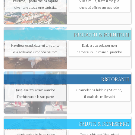
Palermo, il porto che ha saputo
Villasimius, tutto il meglio
diventare attrazione turistica
che può offrire un approdo
PRODOTTI & FORNITORI
Navaltecnosud, datemi un punto
Egaf, la bussola per non
e vi solleverò il mondo nautico
perdersi in un mare di pratiche
RISTORANTI
Just Peruzzi, a tavola anche
Chameleon Clubbing Stintino,
l’occhio vuole la sua parte
il locale dai mille volti
SALUTE & BENESSERE
In spiaggia e in barca serve
Totani sbiancati? Nei piatti