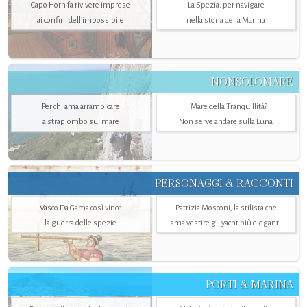
Capo Horn fa rivivere imprese
La Spezia. per navigare
ai confini dell’impossibile
nella storia della Marina
NONSOLOMARE
Per chi ama arrampicare
Il Mare della Tranquillità?
a strapiombo sul mare
Non serve andare sulla Luna
PERSONAGGI & RACCONTI
Vasco Da Gama così vince
Patrizia Mosconi, la stilista che
la guerra delle spezie
ama vestire gli yacht più eleganti
PORTI & MARINA