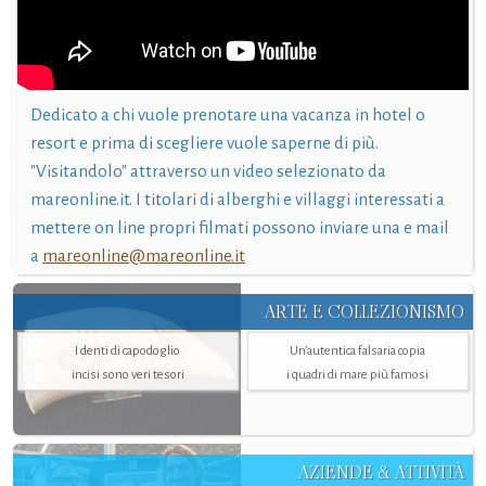
Dedicato a chi vuole prenotare una vacanza in hotel o
resort e prima di scegliere vuole saperne di più.
"Visitandolo" attraverso un video selezionato da
mareonline.it. I titolari di alberghi e villaggi interessati a
mettere on line propri filmati possono inviare una e mail
a
mareonline@mareonline.it
ARTE E COLLEZIONISMO
I denti di capodoglio
Un’autentica falsaria copia
incisi sono veri tesori
i quadri di mare più famosi
AZIENDE & ATTIVITÀ