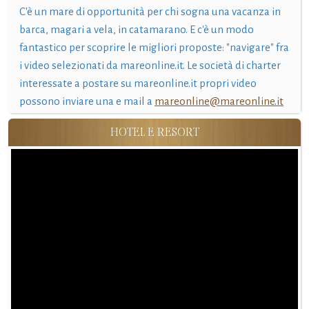
C'è un mare di opportunità per chi sogna una vacanza in
barca, magari a vela, in catamarano. E c'è un modo
fantastico per scoprire le migliori proposte: "navigare" fra
i video selezionati da mareonline.it. Le società di charter
interessate a postare su mareonline.it propri video
possono inviare una e mail a
mareonline@mareonline.it
HOTEL E RESORT