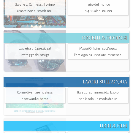
Salone di Canness, il primo
Il giro del mondo
amore non si scorda mai
in 40 Saloni nautici
GIOIELLI & OROLOGI
La pietra più preziosa?
Maggi Officine, sott’acqua
Protegge chi naviga
l'orologio ha un valore immenso
LAVORI SULL’ACQUA
Come diventare hostess
Italsub: sommersi dal lavoro
e steward di bordo
non è solo un modo di dire
LIBRI & FILM