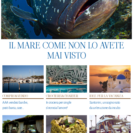
IL MARE COME NON LO AVETE
MAI VISTO
COMPRO&VENDO
CROCIERE&CHARTER
IDEE PER LA VACANZA
AAA vendesi barche,
In crociera per single
Santorini, un sogno nato
posti barca, case…
s'incrocia l’amore?
da un’eruzione da incubo