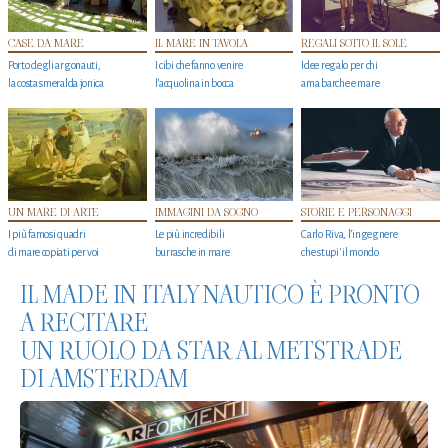
CASE DA MARE
IL MARE IN TAVOLA
REGALI SOTTO IL SOLE
Porto degli argonauti,
I cibi che fanno venire
Idee regalo per chi
la costa smeralda jonica
l’acquolina in bocca
ama barche e mare
UN MARE DI ARTE
IMMAGINI DA SOGNO
STORIE E PERSONAGGI
I più famosi quadri
Le più incredibili
Carlo Riva, l’ingegnere
di mare copiati per voi
burrasche in mare
che stupi' il mondo
IL MADE IN ITALY NAUTICO È PRONTO
A RECITARE
UN RUOLO DA STAR AL METSTRADE
DI AMSTERDAM