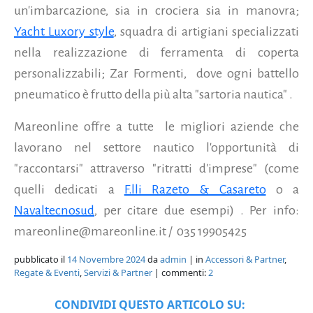
un'imbarcazione, sia in crociera sia in manovra;
Yacht Luxory style
, squadra di artigiani specializzati
nella realizzazione di ferramenta di coperta
personalizzabili; Zar Formenti, dove ogni battello
pneumatico è frutto della più alta "sartoria nautica" .
Mareonline offre a tutte le migliori aziende che
lavorano nel settore nautico l'opportunità di
"raccontarsi" attraverso "ritratti d'imprese" (come
quelli dedicati a
F.lli Razeto & Casareto
o a
Navaltecnosud
, per citare due esempi) . Per info:
mareonline@mareonline.it / 035 19905425
pubblicato il
14 Novembre 2024
da
admin
| in
Accessori & Partner
,
Regate & Eventi
,
Servizi & Partner
| commenti:
2
CONDIVIDI QUESTO ARTICOLO SU: