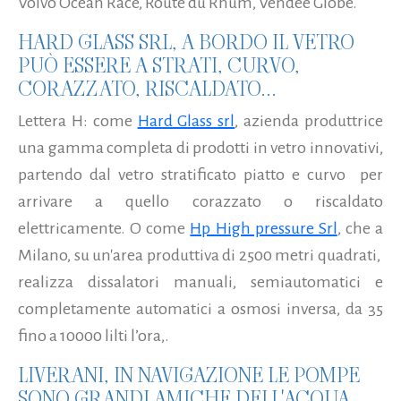
Volvo Ocean Race, Route du Rhum, Vendee Globe.
HARD GLASS SRL, A BORDO IL VETRO
PUÒ ESSERE A STRATI, CURVO,
CORAZZATO, RISCALDATO...
Lettera H: come
Hard Glass srl
, azienda produttrice
una gamma completa di prodotti in vetro innovativi,
partendo dal vetro stratificato piatto e curvo per
arrivare a quello corazzato o riscaldato
elettricamente. O come
Hp High pressure Srl
, che a
Milano, su un'area produttiva di 2500 metri quadrati,
realizza dissalatori manuali, semiautomatici e
completamente automatici a osmosi inversa, da 35
fino a 10000 lilti l’ora,.
LIVERANI, IN NAVIGAZIONE LE POMPE
SONO GRANDI AMICHE DELL'ACQUA