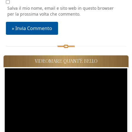
Salva il mio nome, email e sito web in questo browser
per la prossima volta che commento.
VIDEOMARE QUANT'È BELLO