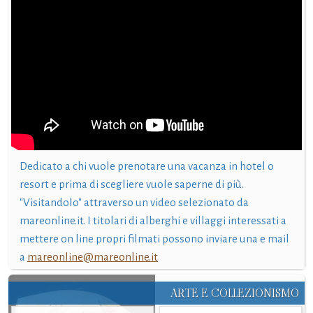
Dedicato a chi vuole prenotare una vacanza in hotel o
resort e prima di scegliere vuole saperne di più.
"Visitandolo" attraverso un video selezionato da
mareonline.it. I titolari di alberghi e villaggi interessati a
mettere on line propri filmati possono inviare una e mail
a
mareonline@mareonline.it
ARTE E COLLEZIONISMO