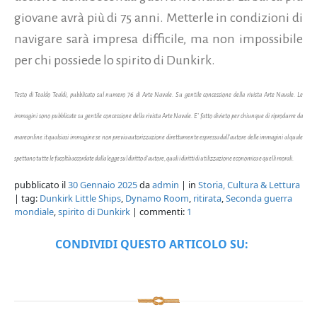
giovane avrà più di 75 anni. Metterle in condizioni di
navigare sarà impresa difficile, ma non impossibile
per chi possiede lo spirito di Dunkirk.
Testo di Tealdo Tealdi, pubblicato sul
numero 76 di Arte Navale. Su gentile concessione della rivista Arte Navale. Le
immagini sono pubblicate su gentile concessione della rivista Arte Navale. E' fatto divieto per chiunque di riprodurre da
mareonline.it qualsiasi immagine se non previa autorizzazione direttamente espressa dall'autore delle immagini al quale
spettano tutte le facoltà accordate dalla legge sul diritto d'autore, quali i diritti di utilizzazione economica e quelli morali.
pubblicato il
30 Gennaio 2025
da
admin
| in
Storia, Cultura & Lettura
| tag:
Dunkirk Little Ships
,
Dynamo Room
,
ritirata
,
Seconda guerra
mondiale
,
spirito di Dunkirk
| commenti:
1
CONDIVIDI QUESTO ARTICOLO SU: