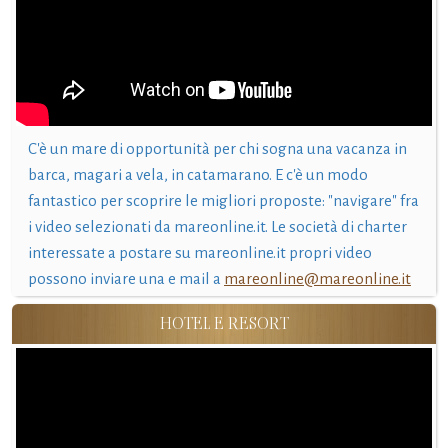
C'è un mare di opportunità per chi sogna una vacanza in
barca, magari a vela, in catamarano. E c'è un modo
fantastico per scoprire le migliori proposte: "navigare" fra
i video selezionati da mareonline.it. Le società di charter
interessate a postare su mareonline.it propri video
possono inviare una e mail a
mareonline@mareonline.it
HOTEL E RESORT