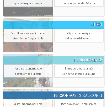
sognata da ogni subacqueo
questa è profonda 150 anni
MUSEI
Capo Horn fa rivivere imprese
La Spezia. per navigare
ai confini dell’impossibile
nella storia della Marina
NONSOLOMARE
Per chi ama arrampicare
Il Mare della Tranquillità?
a strapiombo sul mare
Non serve andare sulla Luna
PERSONAGGI & RACCONTI
Vasco Da Gama così vince
Patrizia Mosconi, la stilista che