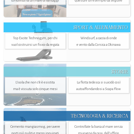
condivisa ha un mare di vantaggi
questa è un esempio da seguire
SPORT & ALLENAMENTO
Top Excite Technogym, per chi
Windsurf, a caccia di onde
vuol costruirsi un fisico da regata
e vento dalla Corsica a Okinawa
STORIE
L’isola che non c'è è esistita
La flotta tedesca si suicidò così
ma è vissuta solo cinque mesi
autoaffondandosi a Scapa Flow
TECNOLOGIA & RICERCA
Cemento mangiasmog, per avere
Controllate la barca al mare senza
porti più puliti e meno inquinati
muovervi da casa, dall’ufficio