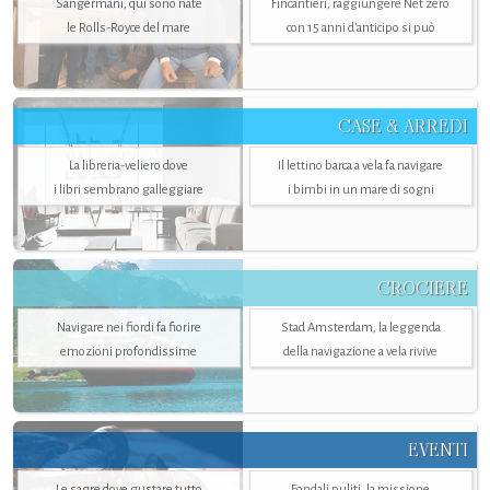
Sangermani, qui sono nate
Fincantieri, raggiungere Net zero
le Rolls-Royce del mare
con 15 anni d'anticipo si può
CASE & ARREDI
La libreria-veliero dove
Il lettino barca a vela fa navigare
i libri sembrano galleggiare
i bimbi in un mare di sogni
CROCIERE
Navigare nei fiordi fa fiorire
Stad Amsterdam, la leggenda
emozioni profondissime
della navigazione a vela rivive
EVENTI
Le sagre dove gustare tutto
Fondali puliti, la missione