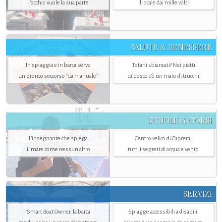
l’occhio vuole la sua parte
il locale dai mille volti
SALUTE & BENESSERE
In spiaggia e in barca serve
Totani sbiancati? Nei piatti
un pronto soccorso "da manuale"
di pesce c'è un mare di trucchi
SCUOLE & CORSI
L'insegnante che spiega
Centro velico di Caprera,
il mare come nessun altro
tutti i segreti di acqua e vento
SERVIZI
Smart Boat Owner, la barca
Spiagge accessibili a disabili: