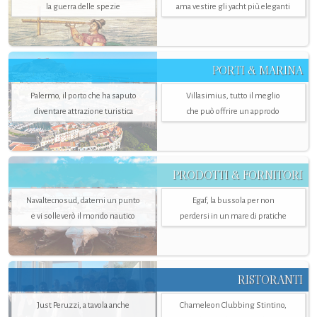
la guerra delle spezie
ama vestire gli yacht più eleganti
PORTI & MARINA
Palermo, il porto che ha saputo
Villasimius, tutto il meglio
diventare attrazione turistica
che può offrire un approdo
PRODOTTI & FORNITORI
Navaltecnosud, datemi un punto
Egaf, la bussola per non
e vi solleverò il mondo nautico
perdersi in un mare di pratiche
RISTORANTI
Just Peruzzi, a tavola anche
Chameleon Clubbing Stintino,