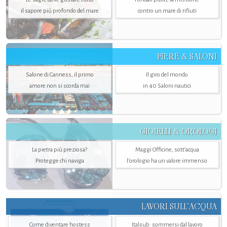
il sapore più profondo del mare
contro un mare di rifiuti
FIERE & SALONI
Salone di Canness, il primo
Il giro del mondo
amore non si scorda mai
in 40 Saloni nautici
GIOIELLI & OROLOGI
La pietra più preziosa?
Maggi Officine, sott’acqua
Protegge chi naviga
l'orologio ha un valore immenso
LAVORI SULL’ACQUA
Come diventare hostess
Italsub: sommersi dal lavoro