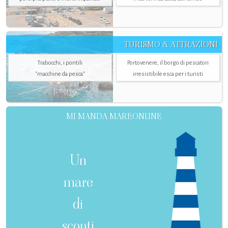
TURISMO & ATTRAZIONI
Trabocchi, i pontili
Portovenere, il borgo di pescatori
"macchine da pesca"
irresistibile esca per i turisti
MI MANDA MAREONLINE
Un
mare
di
sconti