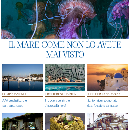
IL MARE COME NON LO AVETE
MAI VISTO
COMPRO&VENDO
CROCIERE&CHARTER
IDEE PER LA VACANZA
AAA vendesi barche,
In crociera per single
Santorini, un sogno nato
posti barca, case…
s'incrocia l’amore?
da un’eruzione da incubo