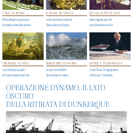
CASE DA MARE
IL MARE IN TAVOLA
REGALI SOTTO IL SOLE
Porto degli argonauti,
I cibi che fanno venire
Idee regalo per chi
la costa smeralda jonica
l’acquolina in bocca
ama barche e mare
UN MARE DI ARTE
IMMAGINI DA SOGNO
STORIE E PERSONAGGI
I più famosi quadri
Le più incredibili
Carlo Riva, l’ingegnere
di mare copiati per voi
burrasche in mare
che stupi' il mondo
OPERAZIONE DYNAMO, IL LATO
OSCURO
DELLA RITIRATA DI DUNKERQUE