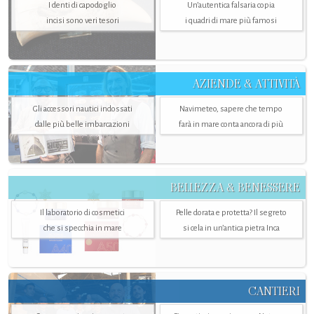
I denti di capodoglio
Un’autentica falsaria copia
incisi sono veri tesori
i quadri di mare più famosi
AZIENDE & ATTIVITÀ
Gli accessori nautici indossati
Navimeteo, sapere che tempo
dalle più belle imbarcazioni
farà in mare conta ancora di più
BELLEZZA & BENESSERE
Il laboratorio di cosmetici
Pelle dorata e protetta? Il segreto
che si specchia in mare
si cela in un’antica pietra Inca
CANTIERI