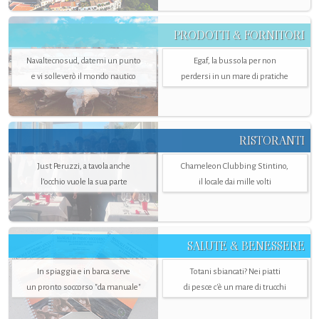
PRODOTTI & FORNITORI
Navaltecnosud, datemi un punto
Egaf, la bussola per non
e vi solleverò il mondo nautico
perdersi in un mare di pratiche
RISTORANTI
Just Peruzzi, a tavola anche
Chameleon Clubbing Stintino,
l’occhio vuole la sua parte
il locale dai mille volti
SALUTE & BENESSERE
In spiaggia e in barca serve
Totani sbiancati? Nei piatti
un pronto soccorso "da manuale"
di pesce c'è un mare di trucchi