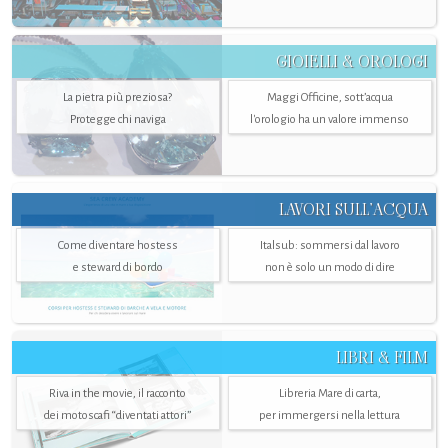
GIOIELLI & OROLOGI
La pietra più preziosa?
Maggi Officine, sott’acqua
Protegge chi naviga
l'orologio ha un valore immenso
LAVORI SULL’ACQUA
Come diventare hostess
Italsub: sommersi dal lavoro
e steward di bordo
non è solo un modo di dire
LIBRI & FILM
Riva in the movie, il racconto
Libreria Mare di carta,
dei motoscafi “diventati attori”
per immergersi nella lettura