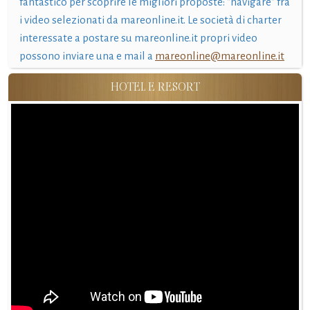
fantastico per scoprire le migliori proposte: "navigare" fra
i video selezionati da mareonline.it. Le società di charter
interessate a postare su mareonline.it propri video
possono inviare una e mail a
mareonline@mareonline.it
HOTEL E RESORT