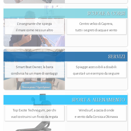
SCUOLE & CORSI
L'insegnante che spiega
Centro velico di Caprera,
il mare come nessun altro
tutti i segreti di acqua e vento
SERVIZI
Smart Boat Owner, la barca
Spiagge accessibili a disabili:
condivisa ha un mare di vantaggi
questa è un esempio da seguire
SPORT & ALLENAMENTO
Top Excite Technogym, per chi
Windsurf, a caccia di onde
vuol costruirsi un fisico da regata
e vento dalla Corsica a Okinawa