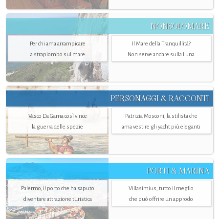
NONSOLOMARE
Per chi ama arrampicare
Il Mare della Tranquillità?
a strapiombo sul mare
Non serve andare sulla Luna
PERSONAGGI & RACCONTI
Vasco Da Gama così vince
Patrizia Mosconi, la stilista che
la guerra delle spezie
ama vestire gli yacht più eleganti
PORTI & MARINA
Palermo, il porto che ha saputo
Villasimius, tutto il meglio
diventare attrazione turistica
che può offrire un approdo