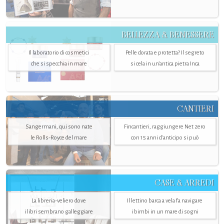
BELLEZZA & BENESSERE
Il laboratorio di cosmetici
Pelle dorata e protetta? Il segreto
che si specchia in mare
si cela in un’antica pietra Inca
CANTIERI
Sangermani, qui sono nate
Fincantieri, raggiungere Net zero
le Rolls-Royce del mare
con 15 anni d'anticipo si può
CASE & ARREDI
La libreria-veliero dove
Il lettino barca a vela fa navigare
i libri sembrano galleggiare
i bimbi in un mare di sogni