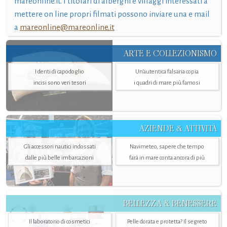
mareonline.it. I titolari di alberghi e villaggi interessati a
mettere on line propri filmati possono inviare una e mail
a
mareonline@mareonline.it
ARTE E COLLEZIONISMO
I denti di capodoglio
Un’autentica falsaria copia
incisi sono veri tesori
i quadri di mare più famosi
AZIENDE & ATTIVITÀ
Gli accessori nautici indossati
Navimeteo, sapere che tempo
dalle più belle imbarcazioni
farà in mare conta ancora di più
BELLEZZA & BENESSERE
Il laboratorio di cosmetici
Pelle dorata e protetta? Il segreto