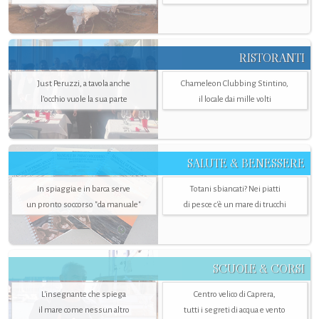
RISTORANTI
Just Peruzzi, a tavola anche
Chameleon Clubbing Stintino,
l’occhio vuole la sua parte
il locale dai mille volti
SALUTE & BENESSERE
In spiaggia e in barca serve
Totani sbiancati? Nei piatti
un pronto soccorso "da manuale"
di pesce c'è un mare di trucchi
SCUOLE & CORSI
L'insegnante che spiega
Centro velico di Caprera,
il mare come nessun altro
tutti i segreti di acqua e vento