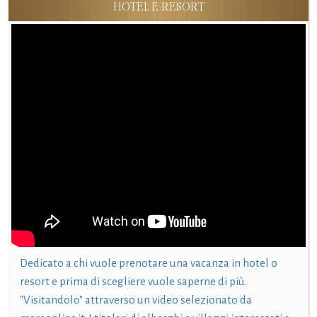
HOTEL E RESORT
Dedicato a chi vuole prenotare una vacanza in hotel o
resort e prima di scegliere vuole saperne di più.
"Visitandolo" attraverso un video selezionato da