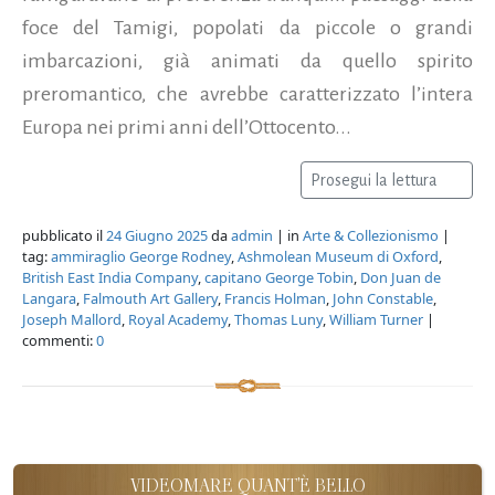
foce del Tamigi, popolati da piccole o grandi
imbarcazioni, già animati da quello spirito
preromantico, che avrebbe caratterizzato l’intera
Europa nei primi anni dell’Ottocento...
Prosegui la lettura
pubblicato il
24 Giugno 2025
da
admin
| in
Arte & Collezionismo
|
tag:
ammiraglio George Rodney
,
Ashmolean Museum di Oxford
,
British East India Company
,
capitano George Tobin
,
Don Juan de
Langara
,
Falmouth Art Gallery
,
Francis Holman
,
John Constable
,
Joseph Mallord
,
Royal Academy
,
Thomas Luny
,
William Turner
|
commenti:
0
VIDEOMARE QUANT'È BELLO