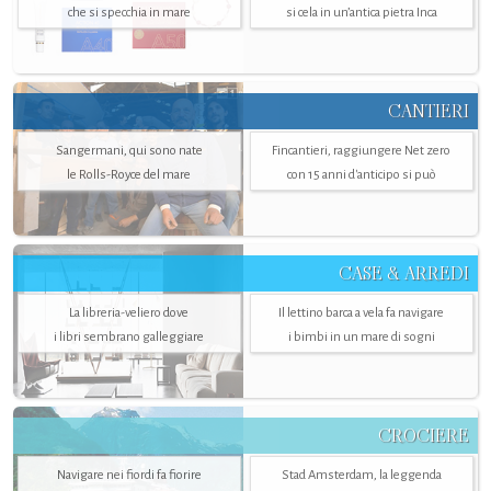
che si specchia in mare
si cela in un’antica pietra Inca
CANTIERI
Sangermani, qui sono nate
Fincantieri, raggiungere Net zero
le Rolls-Royce del mare
con 15 anni d'anticipo si può
CASE & ARREDI
La libreria-veliero dove
Il lettino barca a vela fa navigare
i libri sembrano galleggiare
i bimbi in un mare di sogni
CROCIERE
Navigare nei fiordi fa fiorire
Stad Amsterdam, la leggenda