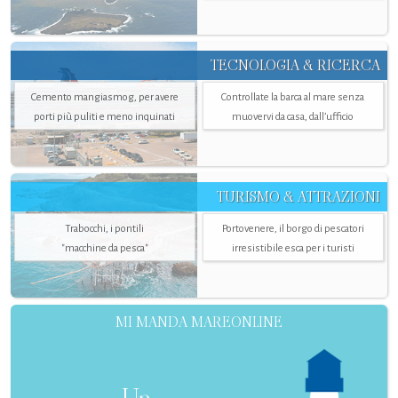
TECNOLOGIA & RICERCA
Cemento mangiasmog, per avere
Controllate la barca al mare senza
porti più puliti e meno inquinati
muovervi da casa, dall’ufficio
TURISMO & ATTRAZIONI
Trabocchi, i pontili
Portovenere, il borgo di pescatori
"macchine da pesca"
irresistibile esca per i turisti
MI MANDA MAREONLINE
Un