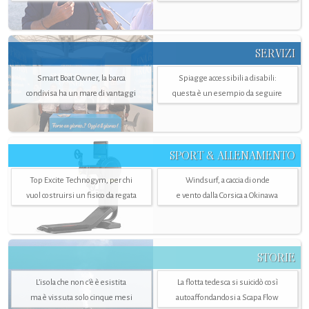
SERVIZI
Smart Boat Owner, la barca
Spiagge accessibili a disabili:
condivisa ha un mare di vantaggi
questa è un esempio da seguire
SPORT & ALLENAMENTO
Top Excite Technogym, per chi
Windsurf, a caccia di onde
vuol costruirsi un fisico da regata
e vento dalla Corsica a Okinawa
STORIE
L’isola che non c'è è esistita
La flotta tedesca si suicidò così
ma è vissuta solo cinque mesi
autoaffondandosi a Scapa Flow