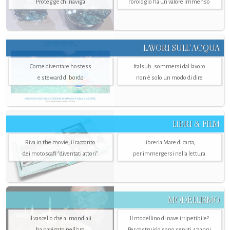
Protegge chi naviga
l'orologio ha un valore immenso
LAVORI SULL’ACQUA
Come diventare hostess
Italsub: sommersi dal lavoro
e steward di bordo
non è solo un modo di dire
LIBRI & FILM
Riva in the movie, il racconto
Libreria Mare di carta,
dei motoscafi “diventati attori”
per immergersi nella lettura
MODELLISMO
Il vascello che ai mondiali
Il modellino di nave irripetibile?
ha navigato nell’oro
Per costruirlo sono serviti 47 anni