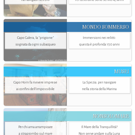
MONDO SOMMERSO
Capo Galera, la "prigione"
Immersioni nei relitti:
sognata da ogni subacqueo
questa è profonda 150 anni
MUSEI
Capo Horn fa rivivere imprese
La Spezia. per navigare
ai confini dell’impossibile
nella storia della Marina
NONSOLOMARE
Per chi ama arrampicare
Il Mare della Tranquillità?
a strapiombo sul mare
Non serve andare sulla Luna