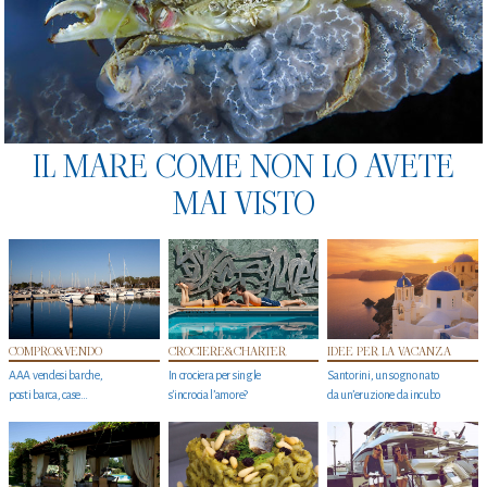
IL MARE COME NON LO AVETE
MAI VISTO
COMPRO&VENDO
CROCIERE&CHARTER
IDEE PER LA VACANZA
AAA vendesi barche,
In crociera per single
Santorini, un sogno nato
posti barca, case…
s'incrocia l’amore?
da un’eruzione da incubo