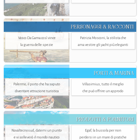
PERSONAGGI & RACCONTI
Vasco Da Gama così vince
Patrizia Mosconi, la stilista che
la guerra delle spezie
ama vestire gli yacht più eleganti
PORTI & MARINA
Palermo, il porto che ha saputo
Villasimius, tutto il meglio
diventare attrazione turistica
che può offrire un approdo
PRODOTTI & FORNITORI
Navaltecnosud, datemi un punto
Egaf, la bussola per non
e vi solleverò il mondo nautico
perdersi in un mare di pratiche