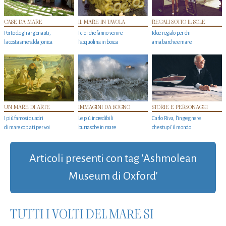
CASE DA MARE
IL MARE IN TAVOLA
REGALI SOTTO IL SOLE
Porto degli argonauti,
I cibi che fanno venire
Idee regalo per chi
la costa smeralda jonica
l’acquolina in bocca
ama barche e mare
UN MARE DI ARTE
IMMAGINI DA SOGNO
STORIE E PERSONAGGI
I più famosi quadri
Le più incredibili
Carlo Riva, l’ingegnere
di mare copiati per voi
burrasche in mare
che stupi' il mondo
Articoli presenti con tag 'Ashmolean
Museum di Oxford'
TUTTI I VOLTI DEL MARE SI