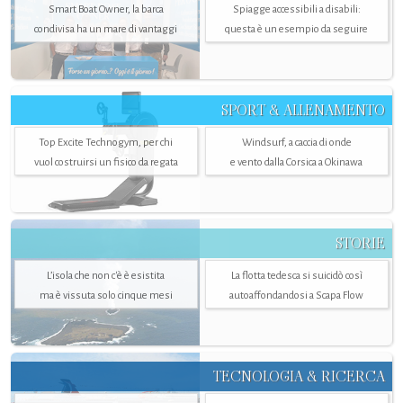
Smart Boat Owner, la barca
Spiagge accessibili a disabili:
condivisa ha un mare di vantaggi
questa è un esempio da seguire
SPORT & ALLENAMENTO
Top Excite Technogym, per chi
Windsurf, a caccia di onde
vuol costruirsi un fisico da regata
e vento dalla Corsica a Okinawa
STORIE
L’isola che non c'è è esistita
La flotta tedesca si suicidò così
ma è vissuta solo cinque mesi
autoaffondandosi a Scapa Flow
TECNOLOGIA & RICERCA