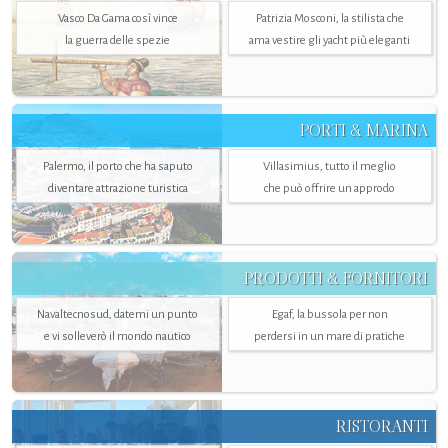
Vasco Da Gama così vince
Patrizia Mosconi, la stilista che
la guerra delle spezie
ama vestire gli yacht più eleganti
PORTI & MARINA
Palermo, il porto che ha saputo
Villasimius, tutto il meglio
diventare attrazione turistica
che può offrire un approdo
PRODOTTI & FORNITORI
Navaltecnosud, datemi un punto
Egaf, la bussola per non
e vi solleverò il mondo nautico
perdersi in un mare di pratiche
RISTORANTI