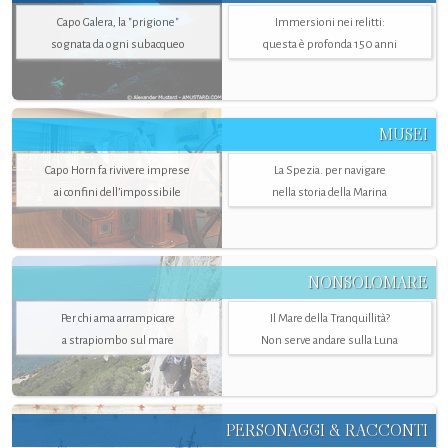
Capo Galera, la "prigione"
Immersioni nei relitti:
sognata da ogni subacqueo
questa è profonda 150 anni
MUSEI
Capo Horn fa rivivere imprese
La Spezia. per navigare
ai confini dell’impossibile
nella storia della Marina
NONSOLOMARE
Per chi ama arrampicare
Il Mare della Tranquillità?
a strapiombo sul mare
Non serve andare sulla Luna
PERSONAGGI & RACCONTI