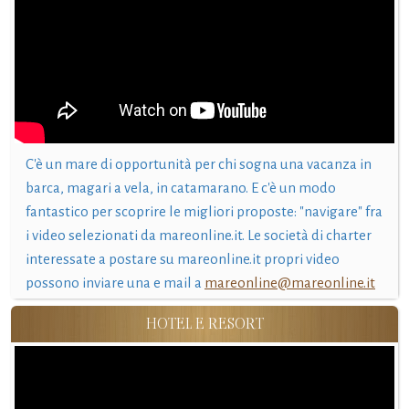
C'è un mare di opportunità per chi sogna una vacanza in
barca, magari a vela, in catamarano. E c'è un modo
fantastico per scoprire le migliori proposte: "navigare" fra
i video selezionati da mareonline.it. Le società di charter
interessate a postare su mareonline.it propri video
possono inviare una e mail a
mareonline@mareonline.it
HOTEL E RESORT