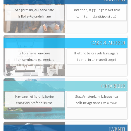
Sangermani, qui sono nate
Fincantieri, raggiungere Net zero
le Rolls-Royce del mare
con 15 anni d'anticipo si può
CASE & ARREDI
La libreria-veliero dove
Il lettino barca a vela fa navigare
i libri sembrano galleggiare
i bimbi in un mare di sogni
CROCIERE
Navigare nei fiordi fa fiorire
Stad Amsterdam, la leggenda
emozioni profondissime
della navigazione a vela rivive
EVENTI