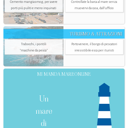
Cemento mangiasmog, per avere
Controllate la barca al mare senza
porti più puliti e meno inquinati
muovervi da casa, dall’ufficio
TURISMO & ATTRAZIONI
Trabocchi, i pontili
Portovenere, il borgo di pescatori
"macchine da pesca"
irresistibile esca per i turisti
MI MANDA MAREONLINE
Un
mare
di