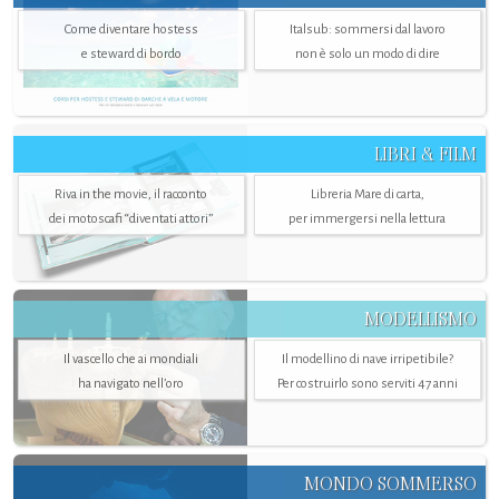
Come diventare hostess
Italsub: sommersi dal lavoro
e steward di bordo
non è solo un modo di dire
LIBRI & FILM
Riva in the movie, il racconto
Libreria Mare di carta,
dei motoscafi “diventati attori”
per immergersi nella lettura
MODELLISMO
Il vascello che ai mondiali
Il modellino di nave irripetibile?
ha navigato nell’oro
Per costruirlo sono serviti 47 anni
MONDO SOMMERSO