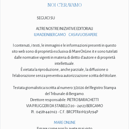
NOI C'ERAVAMO
SEGUICI SU
ALTRE NOSTRE INIZIATIVE EDITORIALI
ILMADEINBERGAMO
CASAVUOISAPERE
I contenuti, i testi, le immagini e le informazioni presenti in questo
sito web sono di proprietà esclusiva di MareOnLine.it e sono tutelati
dalle normative vigenti in materia di diritto d'autore e di proprietà
intellettuale.
È vietata la riproduzione, anche parziale, la diffusione o
l'elaborazione senza preventiva autorizzazione scritta del titolare.
Testata giornalistica iscritta al numero 3/2026 del Registro Stampa
del Tribunale di Bergamo.
Direttore responsabile: PIETRO BARACHETTI
VIA P. RUGGERI DA STABELLO 20 - 24123 BERGAMO
P.I.: 04581440163 - C.F.: BRCPTR61H23A794P
MARE ONLINE
Il mare come non lo avete mai visto