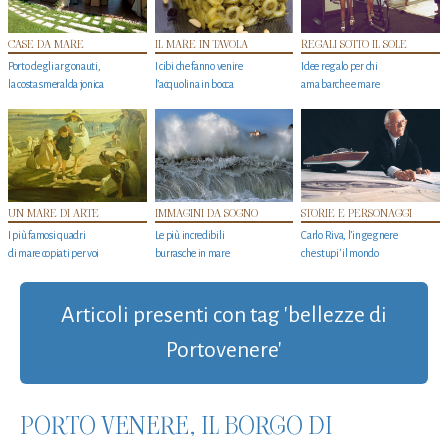
CASE DA MARE
IL MARE IN TAVOLA
REGALI SOTTO IL SOLE
Porto degli argonauti,
I cibi che fanno venire
Idee regalo per chi
la costa smeralda jonica
l’acquolina in bocca
ama barche e mare
UN MARE DI ARTE
IMMAGINI DA SOGNO
STORIE E PERSONAGGI
I più famosi quadri
Le più incredibili
Carlo Riva, l’ingegnere
di mare copiati per voi
burrasche in mare
che stupi' il mondo
Articoli presenti con tag 'bellezze di
Portovenere'
PORTO VENERE, IL BORGO DI