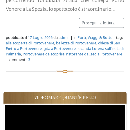
percorrendo l'ondulata strada che collega Porto
Venere a La Spezia, lo spettacolo è straordinario...
Prosegui la lettura
pubblicato il
17 Luglio 2026
da
admin
| in
Porti
,
Viaggi & Rotte
| tag:
alla scoperta di Portovenere
,
bellezze di Portovenere
,
chiesa di San
Pietro a Portovenere
,
gita a Portovenere
,
locanda Lorena sull'isola di
Palmaria
,
Portovenere da scoprire
,
ristorante da Iseo a Portovenere
| commenti:
3
VIDEOMARE QUANT'È BELLO