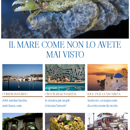
IL MARE COME NON LO AVETE
MAI VISTO
COMPRO&VENDO
CROCIERE&CHARTER
IDEE PER LA VACANZA
AAA vendesi barche,
In crociera per single
Santorini, un sogno nato
posti barca, case…
s'incrocia l’amore?
da un’eruzione da incubo