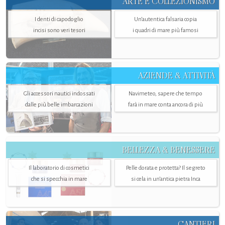
ARTE E COLLEZIONISMO
I denti di capodoglio
Un’autentica falsaria copia
incisi sono veri tesori
i quadri di mare più famosi
AZIENDE & ATTIVITÀ
Gli accessori nautici indossati
Navimeteo, sapere che tempo
dalle più belle imbarcazioni
farà in mare conta ancora di più
BELLEZZA & BENESSERE
Il laboratorio di cosmetici
Pelle dorata e protetta? Il segreto
che si specchia in mare
si cela in un’antica pietra Inca
CANTIERI