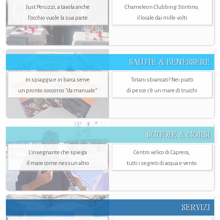
Just Peruzzi, a tavola anche
Chameleon Clubbing Stintino,
l’occhio vuole la sua parte
il locale dai mille volti
SALUTE & BENESSERE
In spiaggia e in barca serve
Totani sbiancati? Nei piatti
un pronto soccorso "da manuale"
di pesce c'è un mare di trucchi
SCUOLE & CORSI
L'insegnante che spiega
Centro velico di Caprera,
il mare come nessun altro
tutti i segreti di acqua e vento
SERVIZI