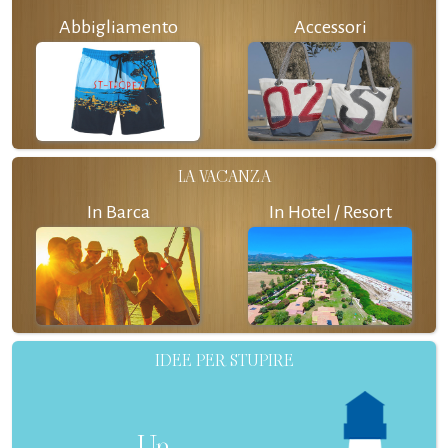
Abbigliamento
Accessori
LA VACANZA
In Barca
In Hotel / Resort
IDEE PER STUPIRE
Un