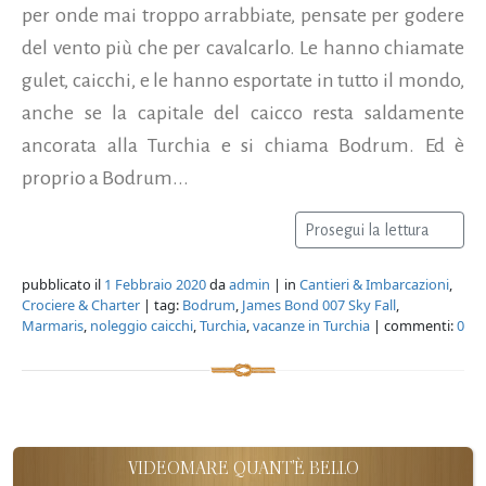
per onde mai troppo arrabbiate, pensate per godere
del vento più che per cavalcarlo. Le hanno chiamate
gulet, caicchi, e le hanno esportate in tutto il mondo,
anche se la capitale del caicco resta saldamente
ancorata alla Turchia e si chiama Bodrum. Ed è
proprio a Bodrum...
Prosegui la lettura
pubblicato il
1 Febbraio 2020
da
admin
| in
Cantieri & Imbarcazioni
,
Crociere & Charter
| tag:
Bodrum
,
James Bond 007 Sky Fall
,
Marmaris
,
noleggio caicchi
,
Turchia
,
vacanze in Turchia
| commenti:
0
VIDEOMARE QUANT'È BELLO