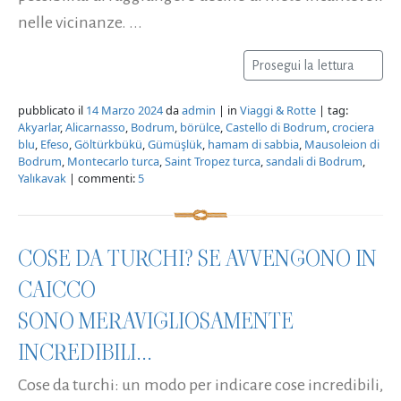
nelle vicinanze. ...
Prosegui la lettura
pubblicato il
14 Marzo 2024
da
admin
| in
Viaggi & Rotte
| tag:
Akyarlar
,
Alicarnasso
,
Bodrum
,
börülce
,
Castello di Bodrum
,
crociera
blu
,
Efeso
,
Göltürkbükü
,
Gümüşlük
,
hamam di sabbia
,
Mausoleion di
Bodrum
,
Montecarlo turca
,
Saint Tropez turca
,
sandali di Bodrum
,
Yalıkavak
| commenti:
5
COSE DA TURCHI? SE AVVENGONO IN
CAICCO
SONO MERAVIGLIOSAMENTE
INCREDIBILI...
Cose da turchi: un modo per indicare cose incredibili,