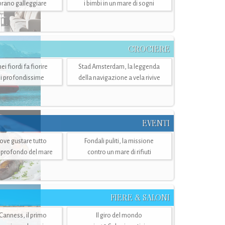
mbrano galleggiare
i bimbi in un mare di sogni
CROCIERE
i fiordi fa fiorire
Stad Amsterdam, la leggenda
i profondissime
della navigazione a vela rivive
EVENTI
dove gustare tutto
Fondali puliti, la missione
ù profondo del mare
contro un mare di rifiuti
FIERE & SALONI
 Canness, il primo
Il giro del mondo