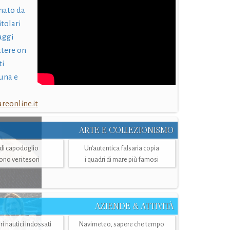
nato da
itolari
laggi
ttere on
ti
una e
eonline.it
ARTE E COLLEZIONISMO
i di capodoglio
Un’autentica falsaria copia
sono veri tesori
i quadri di mare più famosi
AZIENDE & ATTIVITÀ
ri nautici indossati
Navimeteo, sapere che tempo