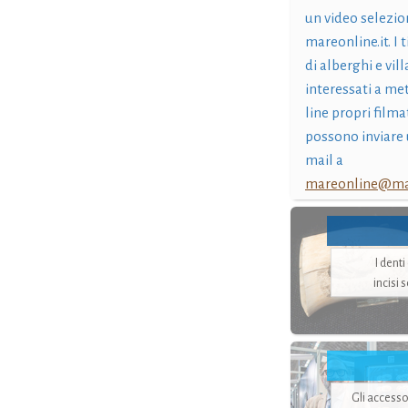
un video selezio
mareonline.it. I t
di alberghi e vil
interessati a me
line propri filma
possono inviare 
mail a
mareonline@mar
I dent
incisi 
Gli accesso