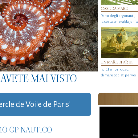
CASE DA MARE
Porto degli argonauti,
la costa smeralda jonic
UN MARE DI ARTE
I più famosi quadri
AVETE MAI VISTO
di mare copiati per voi
ercle de Voile de Paris'
MO GP NAUTICO