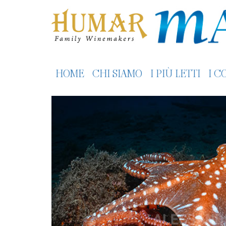
HOME
CHI SIAMO
I PIÙ LETTI
I C