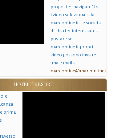
proposte: "navigare" fra
i video selezionati da
mareonline.it. Le società
di charter interessate a
postare su
mareonline.it propri
video possono inviare
una e mail a
mareonline@mareonline.it
HOTEL E RESORT
uole
acanza
 e prima
e
traverso