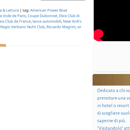
ra & Lettura
| tag:
American Power Boat
e Voile de Paris
,
Coupe Dubonnet
,
Elice Club di
ice Club de France
,
lance automobili
,
New York’s
,
Regio Verbano Yacht Club
,
Riccardo Magrini
,
sir
Dedicato a chi v
prenotare una v
in hotel o resort
di scegliere vuol
saperne di più.
"Visitandolo" at