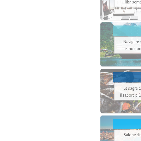
i libri se
Navigare ne
emozion
Le sagre 
il sapore pi
Salone di