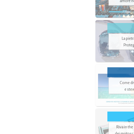
amore no
La piet
Proteg
Come di
e ste
Riva in the
dei motoscaf