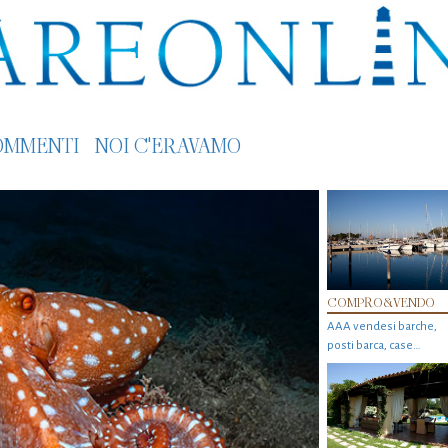
OMMENTI
NOI C'ERAVAMO
COMPRO&VENDO
AAA vendesi barche,
posti barca, case…