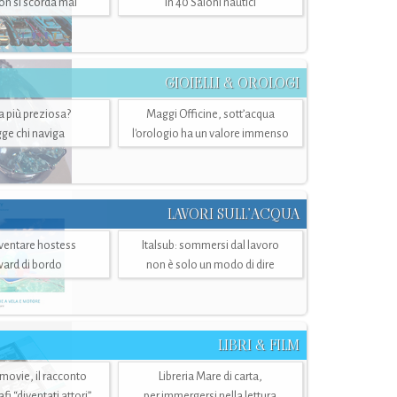
n si scorda mai
in 40 Saloni nautici
GIOIELLI & OROLOGI
ra più preziosa?
Maggi Officine, sott’acqua
ge chi naviga
l'orologio ha un valore immenso
LAVORI SULL’ACQUA
ventare hostess
Italsub: sommersi dal lavoro
ward di bordo
non è solo un modo di dire
LIBRI & FILM
 movie, il racconto
Libreria Mare di carta,
i “diventati attori”
per immergersi nella lettura