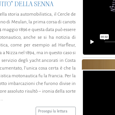
UITO" DELLA SENNA
la storia automobilistica, il Cercle de
ino di Meulan, la prima corsa di canots
14 maggio 1896 e questa data può essere
motonautico, anche se si ha notizia di
tica, come per esempio ad Harfleur,
ra a Nizza nel 1894, ma in questo caso si
i servizio degli yacht ancorati in Costa
umentato, l’unica cosa certa è che la
nistica motonautica fu la Francia. Per la
otto imbarcazioni che furono divise in
ore assoluto risultò – ironia della sorte
..
Prosegui la lettura