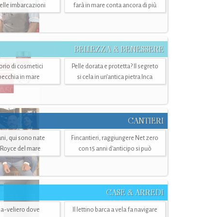
belle imbarcazioni
farà in mare conta ancora di più
BELLEZZA & BENESSERE
torio di cosmetici
Pelle dorata e protetta? Il segreto
specchia in mare
si cela in un’antica pietra Inca
CANTIERI
i, qui sono nate
Fincantieri, raggiungere Net zero
-Royce del mare
con 15 anni d'anticipo si può
CASE & ARREDI
ria-veliero dove
Il lettino barca a vela fa navigare