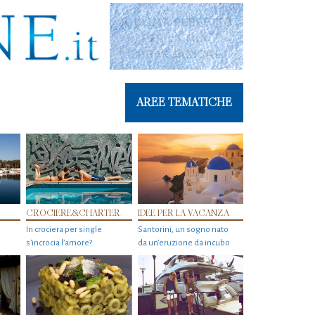
AREE TEMATICHE
CROCIERE&CHARTER
IDEE PER LA VACANZA
In crociera per single
Santorini, un sogno nato
s'incrocia l’amore?
da un’eruzione da incubo