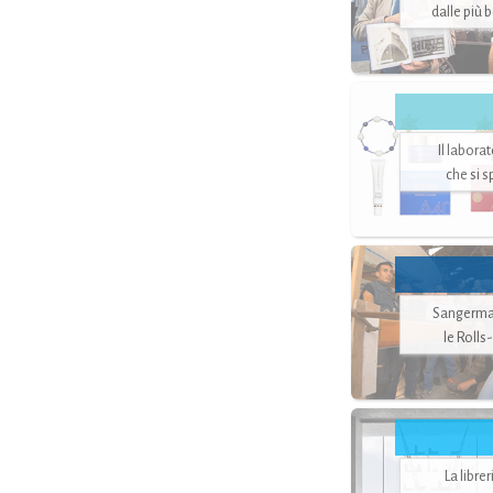
dalle più 
Il labora
che si 
Sangerman
le Rolls
La libre