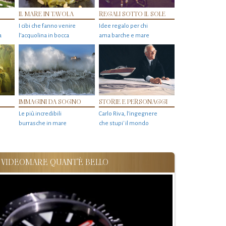
IL MARE IN TAVOLA
REGALI SOTTO IL SOLE
I cibi che fanno venire
Idee regalo per chi
a
l’acquolina in bocca
ama barche e mare
IMMAGINI DA SOGNO
STORIE E PERSONAGGI
Le più incredibili
Carlo Riva, l’ingegnere
burrasche in mare
che stupi' il mondo
VIDEOMARE QUANT'È BELLO