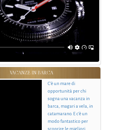
VACANZE IN BARCA
C'è un mare di
opportunità per chi
sogna una vacanza in
barca, magari a vela, in
catamarano. E c'è un
modo fantastico per
scoprire le migliori