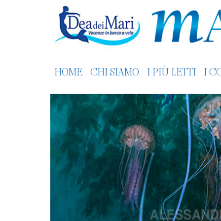
HOME
CHI SIAMO
I PIÙ LETTI
I C