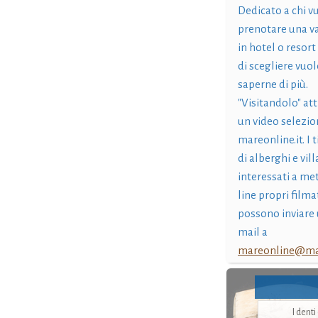
Dedicato a chi v
prenotare una v
in hotel o resort
di scegliere vuol
saperne di più.
"Visitandolo" at
un video selezio
mareonline.it. I t
di alberghi e vil
interessati a me
line propri filma
possono inviare 
mail a
mareonline@mar
I dent