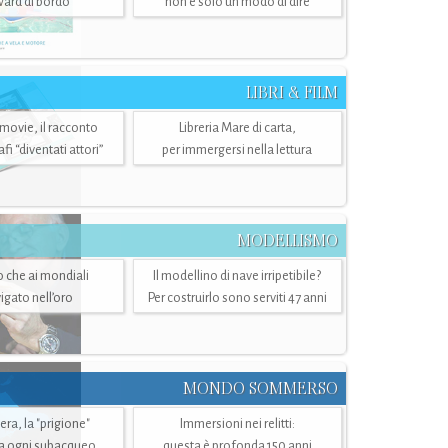
ward di bordo
non è solo un modo di dire
LIBRI & FILM
 movie, il racconto
Libreria Mare di carta,
i “diventati attori”
per immergersi nella lettura
MODELLISMO
lo che ai mondiali
Il modellino di nave irripetibile?
igato nell’oro
Per costruirlo sono serviti 47 anni
MONDO SOMMERSO
ra, la "prigione"
Immersioni nei relitti:
a ogni subacqueo
questa è profonda 150 anni