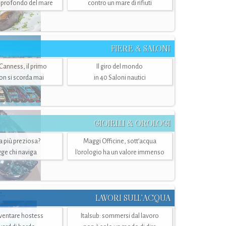
ù profondo del mare
contro un mare di rifiuti
FIERE & SALONI
 Canness, il primo
Il giro del mondo
n si scorda mai
in 40 Saloni nautici
GIOIELLI & OROLOGI
ra più preziosa?
Maggi Officine, sott’acqua
ge chi naviga
l'orologio ha un valore immenso
LAVORI SULL’ACQUA
ventare hostess
Italsub: sommersi dal lavoro