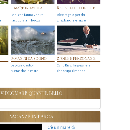
IL MARE IN TAVOLA
REGALI SOTTO IL SOLE
I cibi che fanno venire
Idee regalo per chi
a
l’acquolina in bocca
ama barche e mare
IMMAGINI DA SOGNO
STORIE E PERSONAGGI
Le più incredibili
Carlo Riva, l’ingegnere
burrasche in mare
che stupi' il mondo
VIDEOMARE QUANT'È BELLO
VACANZE IN BARCA
C'è un mare di