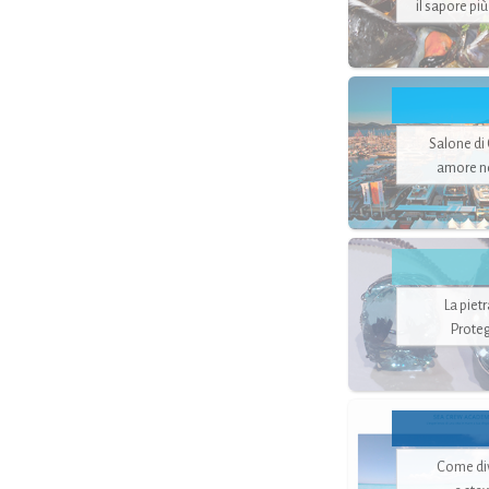
il sapore pi
Salone di
amore no
La piet
Proteg
Come di