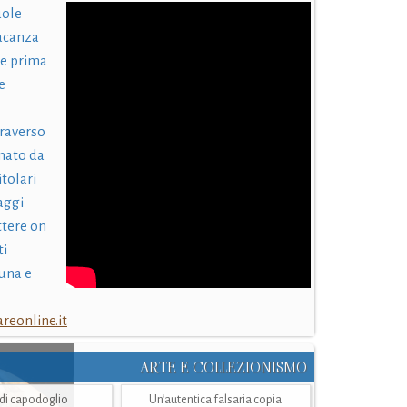
uole
acanza
 e prima
e
traverso
nato da
itolari
laggi
ttere on
ti
una e
eonline.it
ARTE E COLLEZIONISMO
i di capodoglio
Un’autentica falsaria copia