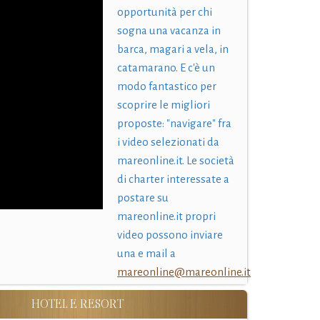
opportunità per chi
sogna una vacanza in
barca, magari a vela, in
catamarano. E c'è un
modo fantastico per
scoprire le migliori
proposte: "navigare" fra
i video selezionati da
mareonline.it. Le società
di charter interessate a
postare su
mareonline.it propri
video possono inviare
una e mail a
mareonline@mareonline.it
HOTEL E RESORT