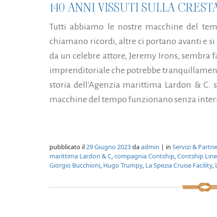
140 ANNI VISSUTI SULLA CRES
Tutti abbiamo le nostre macchine del temp
chiamano ricordi, altre ci portano avanti e s
da un celebre attore, Jeremy Irons, sembra f
imprenditoriale che potrebbe tranquillament
storia dell'Agenzia marittima Lardon & C. s.
macchine del tempo funzionano senza interr
pubblicato il
29 Giugno 2023
da
admin
| in
Servizi & Partne
marittima Lardon & C
,
compagnia Contship
,
Contship Line
Giorgio Bucchioni
,
Hugo Trumpy
,
La Spezia Cruise Facility
,