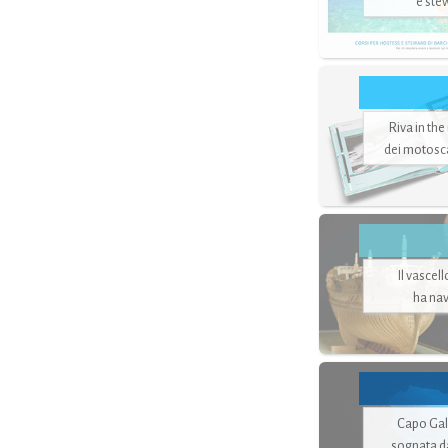
e ste
Riva in the
dei motoscaf
Il vascel
ha nav
Capo Gale
sognata d