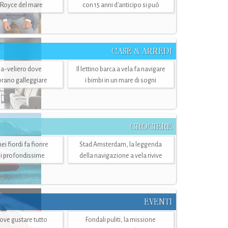
-Royce del mare
con 15 anni d'anticipo si può
CASE & ARREDI
ria-veliero dove
Il lettino barca a vela fa navigare
mbrano galleggiare
i bimbi in un mare di sogni
CROCIERE
i fiordi fa fiorire
Stad Amsterdam, la leggenda
i profondissime
della navigazione a vela rivive
EVENTI
dove gustare tutto
Fondali puliti, la missione