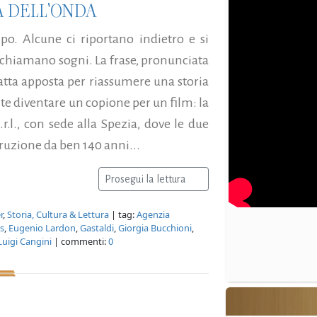
TA DELL'ONDA
o. Alcune ci riportano indietro e si
i chiamano sogni. La frase, pronunciata
atta apposta per riassumere una storia
e diventare un copione per un film: la
r.l., con sede alla Spezia, dove le due
uzione da ben 140 anni...
Prosegui la lettura
r
,
Storia, Cultura & Lettura
| tag:
Agenzia
s
,
Eugenio Lardon
,
Gastaldi
,
Giorgia Bucchioni
,
Luigi Cangini
| commenti:
0