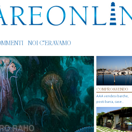
OMMENTI
NOI C'ERAVAMO
COMPRO&VENDO
AAA vendesi barche,
posti barca, case…