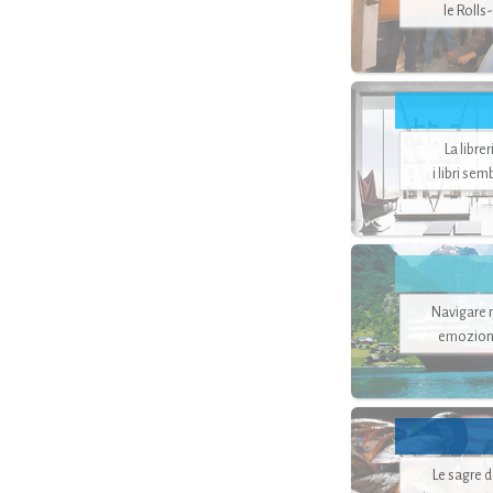
le Rolls
La libre
i libri se
Navigare ne
emozion
Le sagre 