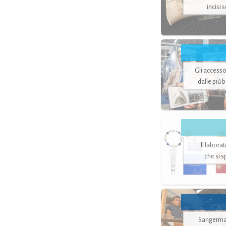
incisi 
Gli accesso
dalle più 
Il labora
che si 
Sangerman