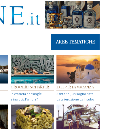
AREE TEMATICHE
CROCIERE&CHARTER
IDEE PER LA VACANZA
In crociera per single
Santorini, un sogno nato
s'incrocia l’amore?
da un’eruzione da incubo