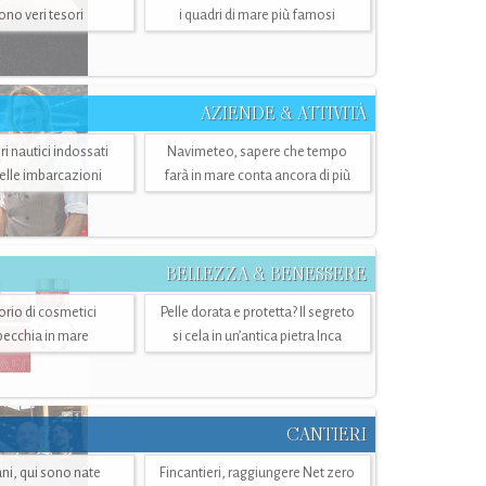
sono veri tesori
i quadri di mare più famosi
AZIENDE & ATTIVITÀ
ri nautici indossati
Navimeteo, sapere che tempo
belle imbarcazioni
farà in mare conta ancora di più
BELLEZZA & BENESSERE
torio di cosmetici
Pelle dorata e protetta? Il segreto
specchia in mare
si cela in un’antica pietra Inca
CANTIERI
i, qui sono nate
Fincantieri, raggiungere Net zero