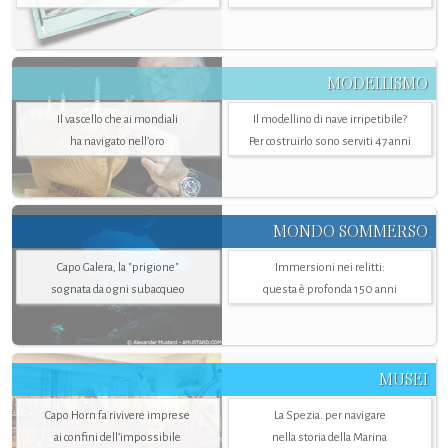
MODELLISMO
Il vascello che ai mondiali
Il modellino di nave irripetibile?
ha navigato nell’oro
Per costruirlo sono serviti 47 anni
MONDO SOMMERSO
Capo Galera, la "prigione"
Immersioni nei relitti:
sognata da ogni subacqueo
questa è profonda 150 anni
MUSEI
Capo Horn fa rivivere imprese
La Spezia. per navigare
ai confini dell’impossibile
nella storia della Marina