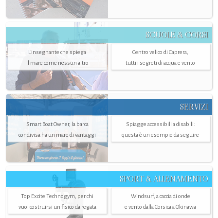
SCUOLE & CORSI
L'insegnante che spiega
Centro velico di Caprera,
il mare come nessun altro
tutti i segreti di acqua e vento
SERVIZI
Smart Boat Owner, la barca
Spiagge accessibili a disabili:
condivisa ha un mare di vantaggi
questa è un esempio da seguire
SPORT & ALLENAMENTO
Top Excite Technogym, per chi
Windsurf, a caccia di onde
vuol costruirsi un fisico da regata
e vento dalla Corsica a Okinawa