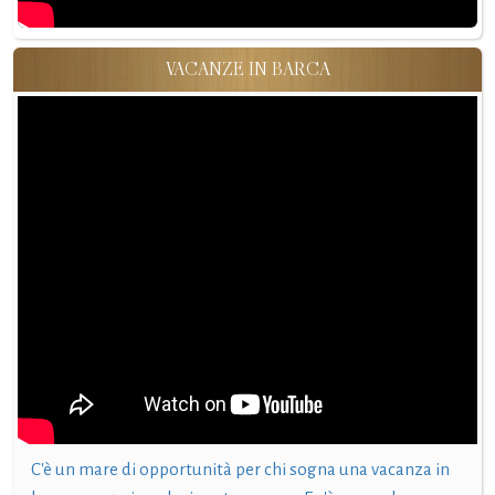
VACANZE IN BARCA
C'è un mare di opportunità per chi sogna una vacanza in