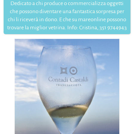
Dedicato a chi produce o commercializza oggetti
che possono diventare una fantastica sorpresa per
chi li riceverà in dono. E che su mareonline possono
trovare la miglior vetrina. Info: Cristina, 351 9744943