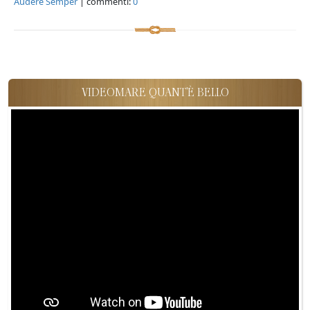
Audere Semper
| commenti:
0
VIDEOMARE QUANT'È BELLO