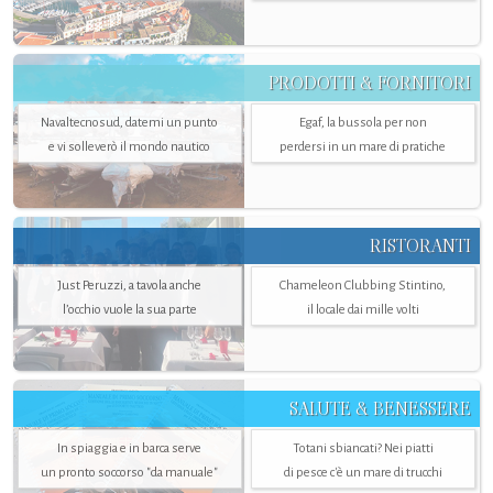
PRODOTTI & FORNITORI
Navaltecnosud, datemi un punto
Egaf, la bussola per non
e vi solleverò il mondo nautico
perdersi in un mare di pratiche
RISTORANTI
Just Peruzzi, a tavola anche
Chameleon Clubbing Stintino,
l’occhio vuole la sua parte
il locale dai mille volti
SALUTE & BENESSERE
In spiaggia e in barca serve
Totani sbiancati? Nei piatti
un pronto soccorso "da manuale"
di pesce c'è un mare di trucchi