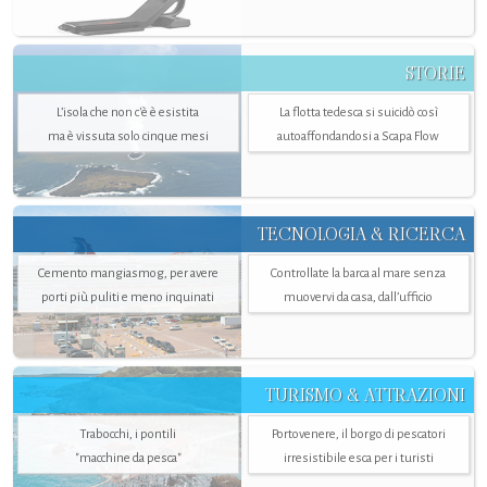
STORIE
L’isola che non c'è è esistita
La flotta tedesca si suicidò così
ma è vissuta solo cinque mesi
autoaffondandosi a Scapa Flow
TECNOLOGIA & RICERCA
Cemento mangiasmog, per avere
Controllate la barca al mare senza
porti più puliti e meno inquinati
muovervi da casa, dall’ufficio
TURISMO & ATTRAZIONI
Trabocchi, i pontili
Portovenere, il borgo di pescatori
"macchine da pesca"
irresistibile esca per i turisti