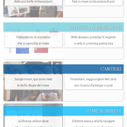
dalle più belle imbarcazioni
farà in mare conta ancora di più
BELLEZZA & BENESSERE
Il laboratorio di cosmetici
Pelle dorata e protetta? Il segreto
che si specchia in mare
si cela in un’antica pietra Inca
CANTIERI
Sangermani, qui sono nate
Fincantieri, raggiungere Net zero
le Rolls-Royce del mare
con 15 anni d'anticipo si può
CASE & ARREDI
La libreria-veliero dove
Il lettino barca a vela fa navigare