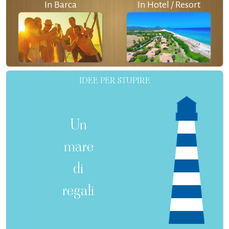
In Barca
In Hotel / Resort
IDEE PER STUPIRE
Un
mare
di
regali