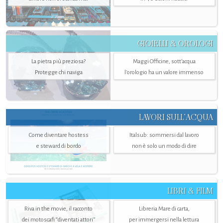
GIOIELLI & OROLOGI
La pietra più preziosa?
Maggi Officine, sott’acqua
Protegge chi naviga
l'orologio ha un valore immenso
LAVORI SULL’ACQUA
Come diventare hostess
Italsub: sommersi dal lavoro
e steward di bordo
non è solo un modo di dire
LIBRI & FILM
Riva in the movie, il racconto
Libreria Mare di carta,
dei motoscafi “diventati attori”
per immergersi nella lettura