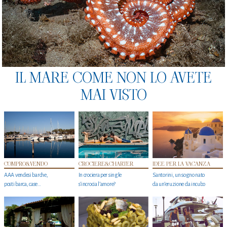
IL MARE COME NON LO AVETE
MAI VISTO
COMPRO&VENDO
CROCIERE&CHARTER
IDEE PER LA VACANZA
AAA vendesi barche,
In crociera per single
Santorini, un sogno nato
posti barca, case…
s'incrocia l’amore?
da un’eruzione da incubo