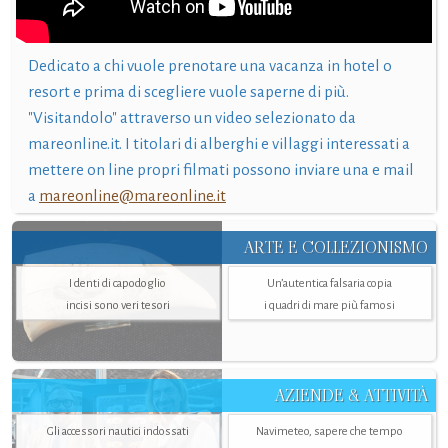
Dedicato a chi vuole prenotare una vacanza in hotel o
resort e prima di scegliere vuole saperne di più.
"Visitandolo" attraverso un video selezionato da
mareonline.it. I titolari di alberghi e villaggi interessati a
mettere on line propri filmati possono inviare una e mail
a
mareonline@mareonline.it
ARTE E COLLEZIONISMO
I denti di capodoglio
Un’autentica falsaria copia
incisi sono veri tesori
i quadri di mare più famosi
AZIENDE & ATTIVITÀ
Gli accessori nautici indossati
Navimeteo, sapere che tempo