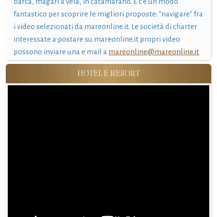
barca, magari a vela, in catamarano. E c'è un modo
fantastico per scoprire le migliori proposte: "navigare" fra
i video selezionati da mareonline.it. Le società di charter
interessate a postare su mareonline.it propri video
possono inviare una e mail a
mareonline@mareonline.it
HOTEL E RESORT