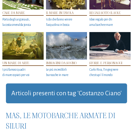
CASE DA MARE
IL MARE IN TAVOLA
REGALI SOTTO IL SOLE
Porto degli argonauti,
I cibi che fanno venire
Idee regalo per chi
la costa smeralda jonica
l’acquolina in bocca
ama barche e mare
UN MARE DI ARTE
IMMAGINI DA SOGNO
STORIE E PERSONAGGI
I più famosi quadri
Le più incredibili
Carlo Riva, l’ingegnere
di mare copiati per voi
burrasche in mare
che stupi' il mondo
Articoli presenti con tag 'Costanzo Ciano'
MAS, LE MOTOBARCHE ARMATE DI
SILURI