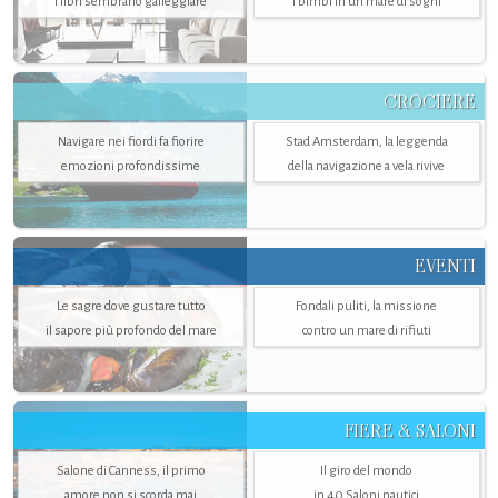
i libri sembrano galleggiare
i bimbi in un mare di sogni
CROCIERE
Navigare nei fiordi fa fiorire
Stad Amsterdam, la leggenda
emozioni profondissime
della navigazione a vela rivive
EVENTI
Le sagre dove gustare tutto
Fondali puliti, la missione
il sapore più profondo del mare
contro un mare di rifiuti
FIERE & SALONI
Salone di Canness, il primo
Il giro del mondo
amore non si scorda mai
in 40 Saloni nautici