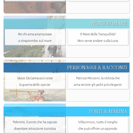
NONSOLOMARE
Per chi ama arrampicare
Il Mare della Tranquillità?
a strapiombo sul mare
Non serve andare sulla Luna
PERSONAGGI & RACCONTI
Vasco Da Gama così vince
Patrizia Mosconi, la stilista che
la guerra delle spezie
ama vestire gli yacht più eleganti
PORTI & MARINA
Palermo, il porto che ha saputo
Villasimius, tutto il meglio
diventare attrazione turistica
che può offrire un approdo